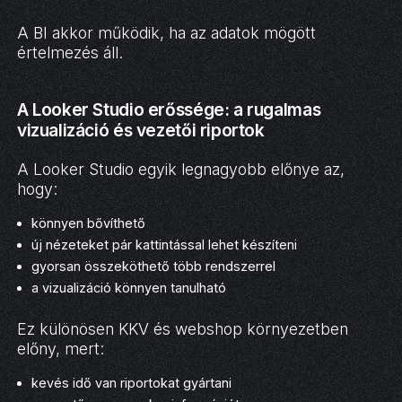
A BI akkor működik, ha az adatok mögött
értelmezés áll.
A Looker Studio erőssége: a rugalmas
vizualizáció és vezetői riportok
A Looker Studio egyik legnagyobb előnye az,
hogy:
könnyen bővíthető
új nézeteket pár kattintással lehet készíteni
gyorsan összeköthető több rendszerrel
a vizualizáció könnyen tanulható
Ez különösen KKV és webshop környezetben
előny, mert:
kevés idő van riportokat gyártani