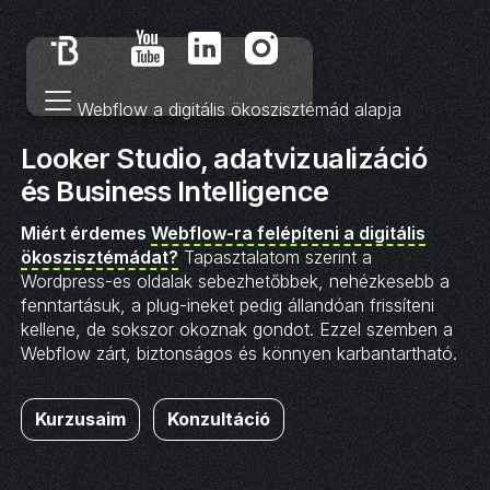
Webflow a digitális ökoszisztémád alapja
Looker Studio, adatvizualizáció
és Business Intelligence
Miért érdemes
Webflow-ra felépíteni a digitális
ökoszisztémádat?
Tapasztalatom szerint a
Wordpress-es oldalak sebezhetőbbek, nehézkesebb a
fenntartásuk, a plug-ineket pedig állandóan frissíteni
kellene, de sokszor okoznak gondot. Ezzel szemben a
Webflow zárt, biztonságos és könnyen karbantartható.
Kurzusaim
Konzultáció