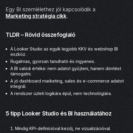
Egy BI szemlélethez jól kapcsolódik a
Marketing stratégia cikk
.
TLDR – Rövid összefoglaló
A Looker Studio az egyik legjobb KKV és webshop BI
eszköz.
Rugalmas, gyorsan tanulható és ingyenes.
A BI valódi értéke: nem adatot gyűjteni, hanem döntést
támogatni.
A jó dashboard marketing, sales és e-commerce adatot
integrál.
A rendszer üzleti logikára épül, nem technológiára.
5 tipp Looker Studio és BI használatához
Mindig KPI-definícióval kezdj, ne vizualizációval.