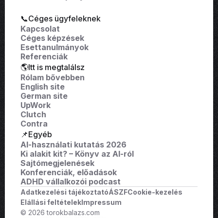
📞Céges ügyfeleknek
Kapcsolat
Céges képzések
Esettanulmányok
Referenciák
🌎Itt is megtalálsz
Rólam bővebben
English site
German site
UpWork
Clutch
Contra
📌Egyéb
AI-használati kutatás 2026
Ki alakit kit? – Könyv az AI-ról
Sajtómegjelenések
Konferenciák, előadások
ADHD vállalkozói podcast
Adatkezelési tájékoztató
ÁSZF
Cookie-kezelés
Elállási feltételek
Impressum
© 2026 torokbalazs.com