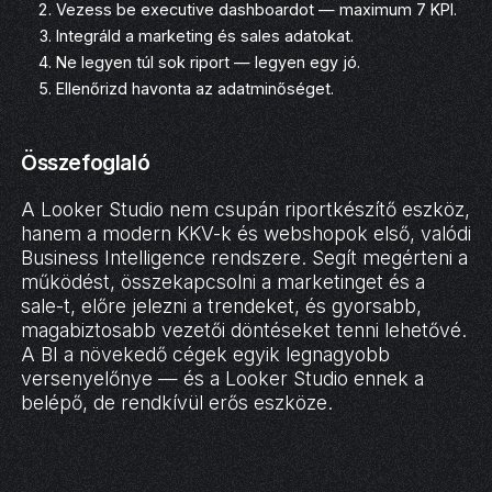
Vezess be executive dashboardot — maximum 7 KPI.
Integráld a marketing és sales adatokat.
Ne legyen túl sok riport — legyen egy jó.
Ellenőrizd havonta az adatminőséget.
Összefoglaló
A Looker Studio nem csupán riportkészítő eszköz,
hanem a modern KKV-k és webshopok első, valódi
Business Intelligence rendszere. Segít megérteni a
működést, összekapcsolni a marketinget és a
sale-t, előre jelezni a trendeket, és gyorsabb,
magabiztosabb vezetői döntéseket tenni lehetővé.
A BI a növekedő cégek egyik legnagyobb
versenyelőnye — és a Looker Studio ennek a
belépő, de rendkívül erős eszköze.