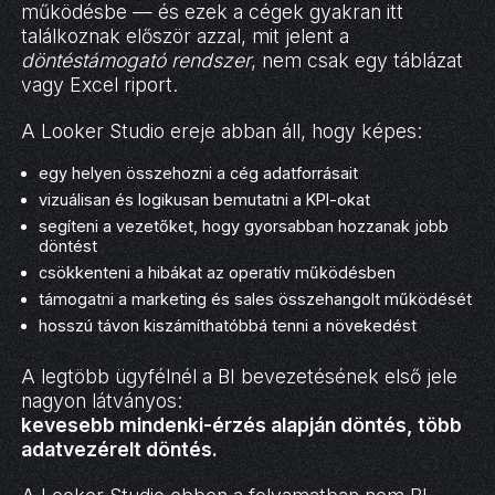
működésbe — és ezek a cégek gyakran itt
találkoznak először azzal, mit jelent a
döntéstámogató rendszer
, nem csak egy táblázat
vagy Excel riport.
A Looker Studio ereje abban áll, hogy képes:
egy helyen összehozni a cég adatforrásait
vizuálisan és logikusan bemutatni a KPI-okat
segíteni a vezetőket, hogy gyorsabban hozzanak jobb
döntést
csökkenteni a hibákat az operatív működésben
támogatni a marketing és sales összehangolt működését
hosszú távon kiszámíthatóbbá tenni a növekedést
A legtöbb ügyfélnél a BI bevezetésének első jele
nagyon látványos:
kevesebb mindenki-érzés alapján döntés, több
adatvezérelt döntés.