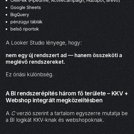
CRM-ek (Pipedrive, ActiveCampaign, HubSpot, Brevo)
Google Sheets
BigQuery
pénzügyi táblák
belső riportok
A Looker Studio lényege, hogy:
nem egy új rendszert ad — hanem összeköti a
meglévő rendszereket.
Ez óriási különbség.
A BI rendszerépítés három fő területe – KKV +
Webshop integrált megközelítésben
A
C
verzió szerint a tartalom egyszerre mutatja be
a BI logikát KKV-knak és webshopoknak.