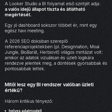
A Looker Studio a BI folyamat első szintjét adja:
a valós idejű állapot tiszta és átlátható
megértését.
Egy jó dashboard sokszor többet ér, mint egy
egész havi meeting.
A 2026 SEO doksiban szereplő
referenciaprojektekben (pl. Designnation, Moai
Jungle, BioBarát, Herbiovit) világos mintázat volt:
amikor az adatok vizuálisan és üzleti logikára
rendezve jelentek meg, a döntések gyorsabbak és
pontosabbak lettek.
Mitől lesz egy BI rendszer valóban üzleti
értékű?
Három kritikus tényező:
helyes adatmodell