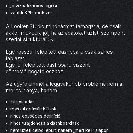
jó vizualizációs logika
valódi KPI-rendszer
A Looker Studio mindhármat támogatja, de csak
akkor működik jól, ha az adatokat üzleti szempont
szerint struktúráljuk.
Egy rosszul felépített dashboard csak színes
táblázat.
Egy jól felépített dashboard viszont
döntéstámogató eszköz.
Az ügyfeleimnél a leggyakoribb probléma nem a
mérés hiánya, hanem:
túl sok adat
rosszul definiált KPI-ok
nincs egységes definíció
nincs tulajdonosa a dashboardnak
nem üzleti célból épült, hanem „mert kell” alapon