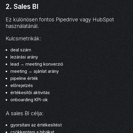
2. Sales BI
Ez különösen fontos Pipedrive vagy HubSpot
használatánál.
Kulcsmetrikák:
deal szám
lezárási arány
lead → meeting konverzió
meeting → ajánlat arány
pipeline érték
előrejelzés
értékesítői aktivitás
onboarding KPI-ok
A sales BI célja:
gyorsítani az értékesítést
csökkenteni a hibákat