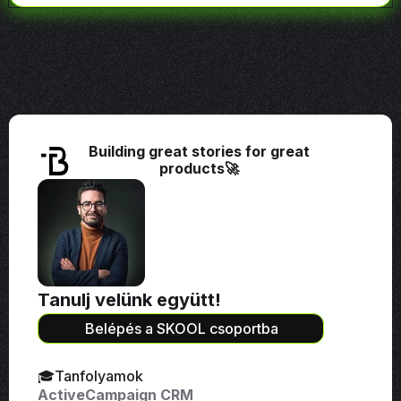
Building great stories for great
products🚀
Tanulj velünk együtt!
Belépés a SKOOL csoportba
🎓Tanfolyamok
ActiveCampaign CRM