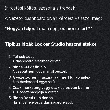
(hirdetési költés, szezonális trendek)
A vezetői dashboard olyan kérdést válaszol meg:
"Hogyan teljesít ma a cég, és merre tart?"
Tipikus hibák Looker Studio használatakor
Túl sok adat
A dashboard értelmét veszíti.
Nincs KPI definíció
A csapat nem ugyanarról beszél.
A vezetők nem használják, mert túl komplex
A jó dashboard egyszerű.
Csak marketing vagy csak sales van benne
A BI összehangolja a kettőt.
Nincs üzleti tulajdonos
Ha nincs felelős, a dashboard elavul.