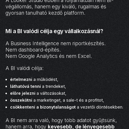
A Looker Studio ebben a folyamatban nem BI-
végállomás, hanem egy kiváló, rugalmas és
gyorsan tanulható kezdő platform.
Mi a BI valódi célja egy vállalkozásnál?
A Business Intelligence nem riportkészítés.
Nem dashboard-építés.
Nem Google Analytics és nem Excel.
A BI valódi célja:
értelmezni
a működést,
láthatóvá tenni
a trendeket,
előre jelezni
a változásokat,
összekötni
a marketinget, a sale-t és a profitot,
csökkenteni a bizonytalanságot
a vezetői döntésekben.
A BI nem arra való, hogy több adatot gyűjtsünk,
hanem arra, hogy
kevesebb, de lényegesebb