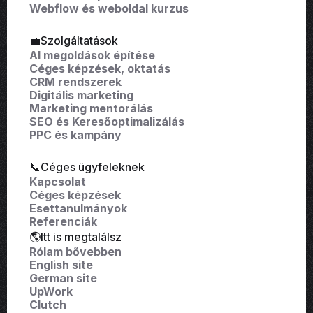
Webflow és weboldal kurzus
💼Szolgáltatások
AI megoldások építése
Céges képzések, oktatás
CRM rendszerek
Digitális marketing
Marketing mentorálás
SEO és Keresőoptimalizálás
PPC és kampány
📞Céges ügyfeleknek
Kapcsolat
Céges képzések
Esettanulmányok
Referenciák
🌎Itt is megtalálsz
Rólam bővebben
English site
German site
UpWork
Clutch