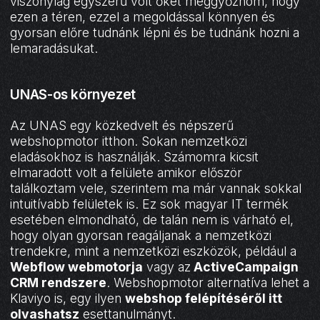
viszonylag egyszerű volt őket meggyőznöm, hogy
ezen a téren, ezzel a megoldással könnyen és
gyorsan előre tudnánk lépni és be tudnánk hozni a
lemaradásukat.
UNAS-os környezet
Az UNAS egy közkedvelt és népszerű
webshopmotor itthon. Sokan nemzetközi
eladásokhoz is használják. Számomra kicsit
elmaradott volt a felülete amikor először
találkoztam vele, szerintem ma már vannak sokkal
intuitívabb felületek is. Ez sok magyar IT termék
esetében elmondható, de talán nem is várható el,
hogy olyan gyorsan reagáljanak a nemzetközi
trendekre, mint a nemzetközi eszközök, például a
Webflow webmotorja
vagy az
ActiveCampaign
CRM rendszere
. Webshopmotor alternatíva lehet a
Klaviyo is, egy ilyen
webshop felépítéséről itt
olvashatsz
esettanulmányt.