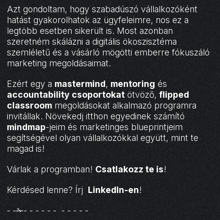
Azt gondoltam, hogy szabadúszó vállalkozóként
hatást gyakorolhatok az ügyfeleimre, nos ez a
legtöbb esetben sikerült is. Most azonban
szeretném skálázni a digitális ökoszisztéma
szemléletű és a vásárló mögötti emberre fókuszáló
marketing megoldásaimat.
Ezért egy a
mastermind
,
mentoring
és
accountability csoportokat
ötvöző,
flipped
classroom
megoldásokat alkalmazó programra
invitállak. Növekedj itthon egyedinek számító
mindmap
-jeim és marketinges blueprintjeim
segítségével olyan vállalkozókkal együtt, mint te
magad is!
Várlak a programban!
Csatlakozz te is
!
Kérdésed lenne? Írj
LinkedIn-en
!
- -✁- - - - - - - - - - -