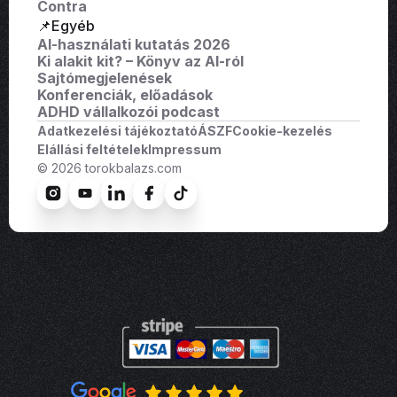
Contra
📌Egyéb
AI-használati kutatás 2026
Ki alakit kit? – Könyv az AI-ról
Sajtómegjelenések
Konferenciák, előadások
ADHD vállalkozói podcast
Adatkezelési tájékoztató
ÁSZF
Cookie-kezelés
Elállási feltételek
Impressum
© 2026 torokbalazs.com