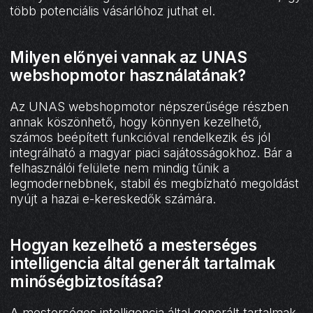
több potenciális vásárlóhoz juthat el.
Milyen előnyei vannak az UNAS
webshopmotor használatának?
Az UNAS webshopmotor népszerűsége részben
annak köszönhető, hogy könnyen kezelhető,
számos beépített funkcióval rendelkezik és jól
integrálható a magyar piaci sajátosságokhoz. Bár a
felhasználói felülete nem mindig tűnik a
legmodernebbnek, stabil és megbízható megoldást
nyújt a hazai e-kereskedők számára.
Hogyan kezelhető a mesterséges
intelligencia által generált tartalmak
minőségbiztosítása?
A mesterséges intelligencia által generált tartalmak