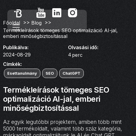
>>
>>
Főoldal
Blog
Termékleírások tömeges SEO optimalizáció AI-jal,
emberi minőségbiztosítással
Publikálva:
Olvasási idő:
2024-08-29
4
perc
Címkék:
Esettanulmány
SEO
ChatGPT
Termékleírások tömeges SEO
optimalizáció AI-jal, emberi
minőségbiztosítással
Az egyik legutóbbi projektem, amiben több mint
5000 termékoldalt, valamint több száz kategória,
márkaoldalt optimalizáltunk le AI és Chat GPT