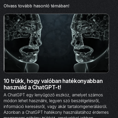
Olvass tovább hasonló témában!
10 trükk, hogy valóban hatékonyabban
használd a ChatGPT-t!
A ChatGPT egy lenyűgöző eszköz, amelyet számos
módon lehet használni, legyen szó beszélgetésről,
információ keresésről, vagy akár tartalomgenerálásról.
Azonban a ChatGPT hatékony használatához érdemes
megismerni néhány trükköt, amelyekkel jobban