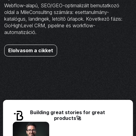
Webflow-alapú, SEO/GEO-optimalizált bemutatkozó
oldal a MileConsulting számára: esettanulmány-
katalógus, landingek, letöltő űrlapok. Következő fázis:
GoHighLevel CRM, pipeline és workflow-
automatizáció.
Elolvasom a cikket
Building great stories for great
products🚀