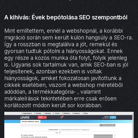
A kihívás: Évek bepótolása SEO szempontból
Mint említettem, ennél a webshopnál, a korábbi
migráció során sem került külön hangsúly a SEO-ra.
Így a rosszban is megtalálva a jót, remekül és
gyorsan tudtuk pótolni a hiányosságokat. Ennek
egy része a közös munka óta folyt, folyik jelenleg
is. Ugyanis sok tartalmuk van, amik SEO-ban is jól
teljesítenek, azonban ezekben is voltak
hiányosságok, amiket fokozatosan javítottunk a
cikkek esetében, viszont a webshop méretéből
adódóan, a termékkategória- , valamint
márkaleírások tekintetében erre csak erősen
korlátozott módon került sor korábban.