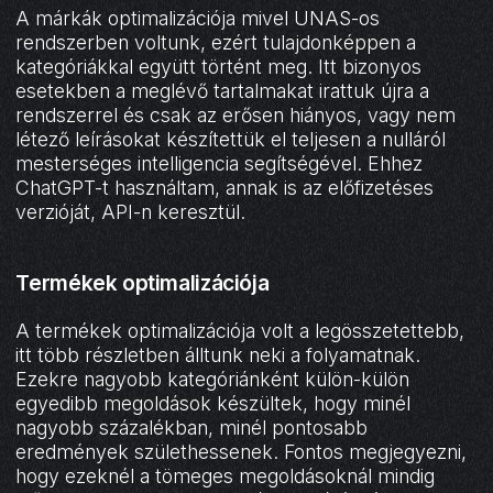
A márkák optimalizációja mivel UNAS-os
rendszerben voltunk, ezért tulajdonképpen a
kategóriákkal együtt történt meg. Itt bizonyos
esetekben a meglévő tartalmakat irattuk újra a
rendszerrel és csak az erősen hiányos, vagy nem
létező leírásokat készítettük el teljesen a nulláról
mesterséges intelligencia segítségével. Ehhez
ChatGPT-t használtam, annak is az előfizetéses
verzióját, API-n keresztül.
Termékek optimalizációja
A termékek optimalizációja volt a legösszetettebb,
itt több részletben álltunk neki a folyamatnak.
Ezekre nagyobb kategóriánként külön-külön
egyedibb megoldások készültek, hogy minél
nagyobb százalékban, minél pontosabb
eredmények születhessenek. Fontos megjegyezni,
hogy ezeknél a tömeges megoldásoknál mindig