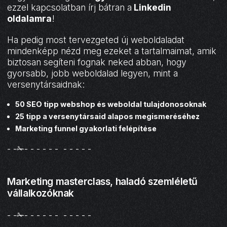
ezzel kapcsolatban írj bátran a
Linkedin
oldalamra
!
Ha pedig most tervezgeted új weboldaladat
mindenképp nézd meg ezeket a tartalmaimat, amik
biztosan segíteni fognak neked abban, hogy
gyorsabb, jobb weboldalad legyen, mint a
versenytársaidnak:
50 SEO tipp webshop és weboldal tulajdonosoknak
25 tipp a versenytársaid alapos megismeréséhez
Marketing funnel gyakorlati felépítése
- -✁- - - - - - - - - - -
Marketing masterclass, haladó szemléletű
vállalkozóknak
- -✁- - - - - - - - - - -