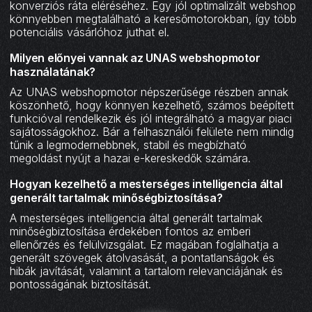
konverziós ráta eléréséhez. Egy jól optimalizált webshop
könnyebben megtalálható a keresőmotorokban, így több
potenciális vásárlóhoz juthat el.
Milyen előnyei vannak az UNAS webshopmotor
használatának?
Az UNAS webshopmotor népszerűsége részben annak
köszönhető, hogy könnyen kezelhető, számos beépített
funkcióval rendelkezik és jól integrálható a magyar piaci
sajátosságokhoz. Bár a felhasználói felülete nem mindig
tűnik a legmodernebbnek, stabil és megbízható
megoldást nyújt a hazai e-kereskedők számára.
Hogyan kezelhető a mesterséges intelligencia által
generált tartalmak minőségbiztosítása?
A mesterséges intelligencia által generált tartalmak
minőségbiztosítása érdekében fontos az emberi
ellenőrzés és felülvizsgálat. Ez magában foglalhatja a
generált szövegek átolvasását, a pontatlanságok és
hibák javítását, valamint a tartalom relevanciájának és
pontosságának biztosítását.