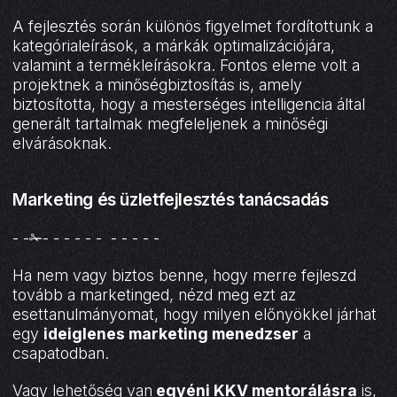
A fejlesztés során különös figyelmet fordítottunk a
kategórialeírások, a márkák optimalizációjára,
valamint a termékleírásokra. Fontos eleme volt a
projektnek a minőségbiztosítás is, amely
biztosította, hogy a mesterséges intelligencia által
generált tartalmak megfeleljenek a minőségi
elvárásoknak.
Marketing és üzletfejlesztés tanácsadás
- -✁- - - - - - - - - - -
Ha nem vagy biztos benne, hogy merre fejleszd
tovább a marketinged, nézd meg ezt az
esettanulmányomat, hogy milyen előnyökkel járhat
egy
ideiglenes marketing menedzser
a
csapatodban.
Vagy lehetőség van
egyéni KKV mentorálásra
is,