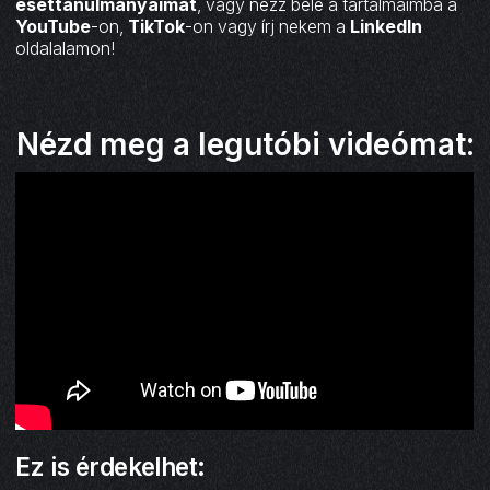
esettanulmányaimat
, vagy nézz bele a tartalmaimba a
YouTube
-on,
TikTok
-on vagy írj nekem a
LinkedIn
oldalalamon!
Nézd meg a legutóbi videómat:
Ez is érdekelhet: