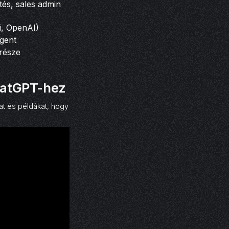
tés, sales admin
i, OpenAI)
gent
része
hatGPT-hez
at és példákat, hogy