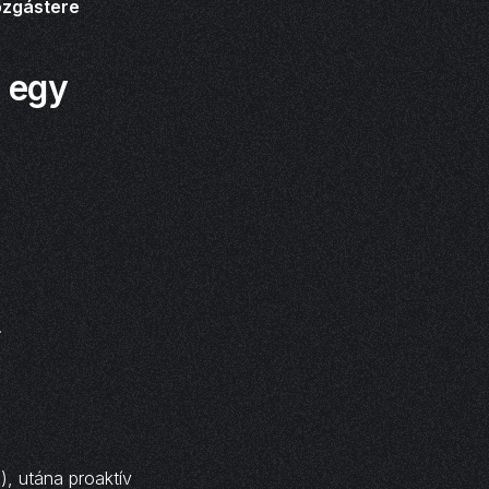
zgástere
l egy
.
), utána proaktív