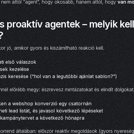
t nem attól “agent”, hogy okosabb, hanem attól, hogy
van mo
s proaktív agentek – melyik kel
?
or jó, amikor gyors és kiszámítható reakció kell.
ati első válaszok
ések kezelése
zis keresése (“hol van a legutóbbi ajánlat sablon?”)
nnél előrébb megy: észrevesz mintázatokat és elindít dolgokat
ökken a webshop konverzió egy csatornán
eti lead listát, és javasol következő lépéseket
y kampánytervet a következő hónapra
orrend általában: először reaktív megoldások (gyors nyereség