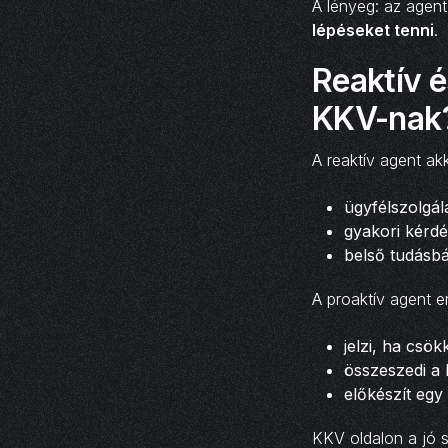
A lényeg: az agen
lépéseket tenni
.
Reaktív é
KKV-nak
A reaktív agent akk
ügyfélszolgál
gyakori kérd
belső tudásbá
A proaktív agent e
jelzi, ha cs
összeszedi a h
előkészít eg
KKV oldalon a jó s