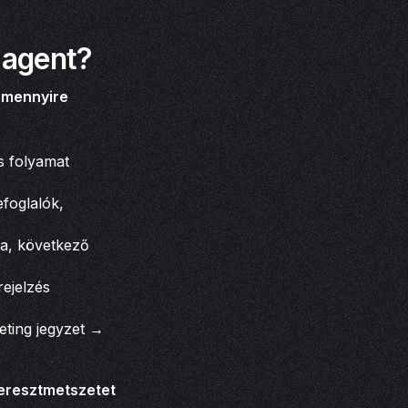
 agent?
s
mennyire
ós folyamat
efoglalók,
sa, következő
rejelzés
eting jegyzet →
keresztmetszetet