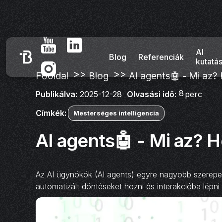
AI
Blog
Referenciák
kutatá
>>
>>
Főoldal
Blog
AI agents🤖 - Mi az
8
Olvasási idő:
perc
Publikálva:
2025-12-28
Címkék:
Mesterséges intelligencia
AI agents🤖 - Mi az? 
Az AI ügynökök (AI agents) egyre nagyobb szerepet
automatizált döntéseket hozni és interakcióba lépn