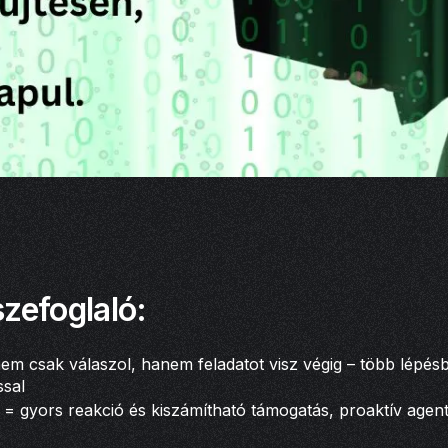
zefoglaló:
em csak válaszol, hanem feladatot visz végig – több lépés
ssal
 = gyors reakció és kiszámítható támogatás, proaktív age