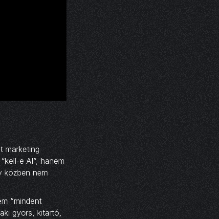
t marketing
“kell-e AI”, hanem
y közben nem
nem “mindent
ki gyors, kitartó,