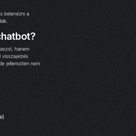
s belenézni a
dák.
chatbot?
laszol, hanem
d visszajelzés
 de jellemzően nem
ál)