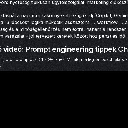
ors nyereség tipikusan ügyfélszolgálat, marketing előkészí
ztásnál a napi munkakörnyezethez igazodj (Copilot, Gemin
a “3 lépcsős” logika működik: asszisztens → workflow → a
nság és a minőségellenőrzés nem extra, hanem a rendszer 
m varázslat – jól tervezett keretek között hoz pénzt és idő
 videó: Prompt engineering tippek C
írj profi promptokat ChatGPT-hez! Mutatom a legfontosabb alapok
.