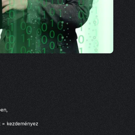
ben,
nt = kezdeményez