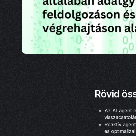
Rövid öss
Az AI agent n
visszacsatolá
Reaktív agent
és optimalizál