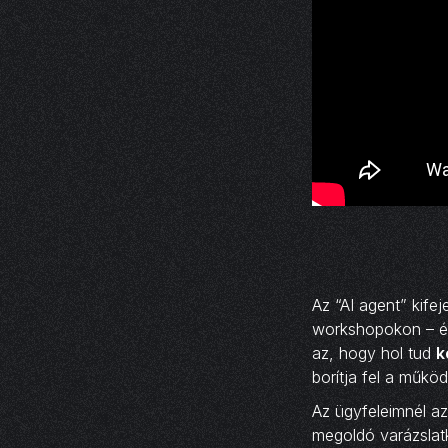
Az “AI agent” kif
workshopokon – és
az, hogy hol tud
k
borítja fel a működ
Az ügyfeleimnél a
megoldó varázslatk