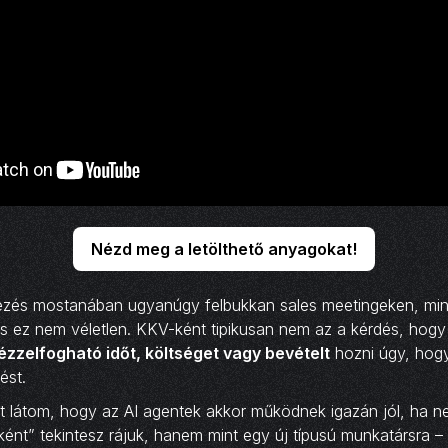
Nézd meg a letölthető anyagokat!
ejezés mostanában ugyanúgy felbukkan sales meetingeken, min
 ez nem véletlen. KKV-ként tipikusan nem az a kérdés, hogy 
ézzelfogható időt, költséget vagy bevételt
hozni úgy, hog
ést.
zt látom, hogy az AI agentek akkor működnek igazán jól, ha 
ént” tekintesz rájuk, hanem mint egy új típusú munkatársra – a