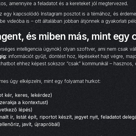
os, amennyire a feladatot és a kereteket jól megtervezed.
sz egy kapcsolódó Instagram posztot is a témához, és érdeme
 videóba is – ott általában jobban átjönnek a gyakorlati pél
agent, és miben más, mint egy 
rséges intelligencia ügynök) olyan szoftver, ami nem csak vá
gig
: információt gyűjt, döntést hoz, lépéseket hajt végre, maj
A chatbot ehhez képest sokszor “csak” kommunikál – hasznos,
mes úgy elképzelni, mint egy folyamat hurkot:
ot kér, keres, lekérdez)
zerakja a kontextust)
vetkező lépés)
ilt ír, listát épít, riportot készít, jegyet nyit, feladatot deleg
ellenőriz, javít, újrapróbál)