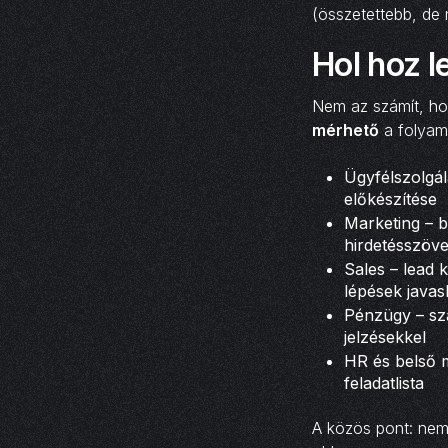
(összetettebb, de
Hol hoz 
Nem az számít, h
mérhető
a folyama
Ügyfélszolgál
előkészítése
Marketing – b
hirdetésszöve
Sales – lead 
lépések javas
Pénzügy – szá
jelzésekkel
HR és belső m
feladatlista
A közös pont: nem