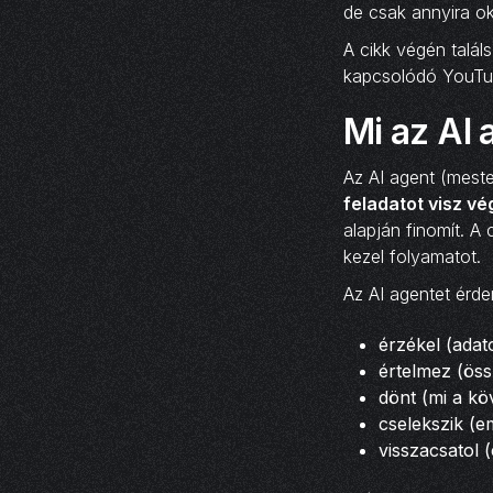
de csak annyira ok
A cikk végén talál
kapcsolódó YouTube
Mi az AI 
Az AI agent (meste
feladatot visz vé
alapján finomít. 
kezel folyamatot.
Az AI agentet érde
érzékel (adat
értelmez (öss
dönt (mi a kö
cselekszik (ema
visszacsatol (