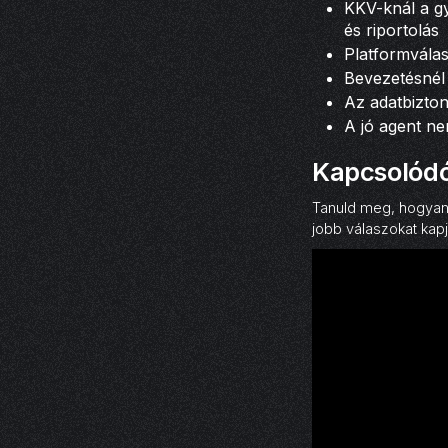
KKV-knál a gy
és riportolás
Platformválas
Bevezetésnél 
Az adatbizto
A jó agent ne
Kapcsolódó
Tanuld meg, hogyan 
jobb válaszokat kapj