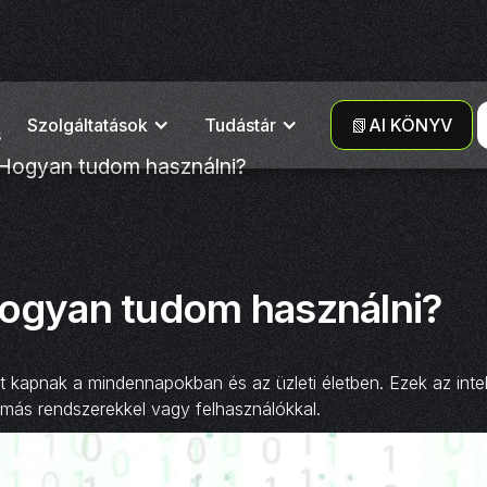
Szolgáltatások
Tudástár
📗AI KÖNYV
s
? Hogyan tudom használni?
Hogyan tudom használni?
 kapnak a mindennapokban és az üzleti életben. Ezek az inte
i más rendszerekkel vagy felhasználókkal.