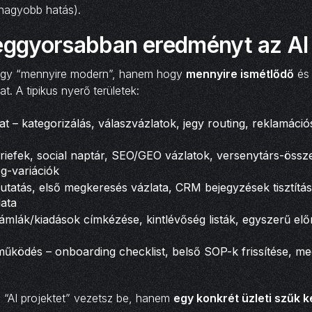
 nagyobb hatás).
leggyorsabban eredményt az AI
ogy “mennyire modern”, hanem hogy
mennyire ismétlődő
é
t. A tipikus nyerő területek:
at – kategorizálás, válaszvázlatok, jegy routing, reklamáci
riefek, social naptár, SEO/GEO vázlatok, versenytárs-össz
g-variációk
kutatás, első megkeresés vázlata, CRM bejegyzések tisztítá
lata
mlák/kiadások címkézése, kintlévőség listák, egyszerű elő
űködés – onboarding checklist, belső SOP-k frissítése, me
 “AI projektet” vezetsz be, hanem
egy konkrét üzleti szűk 