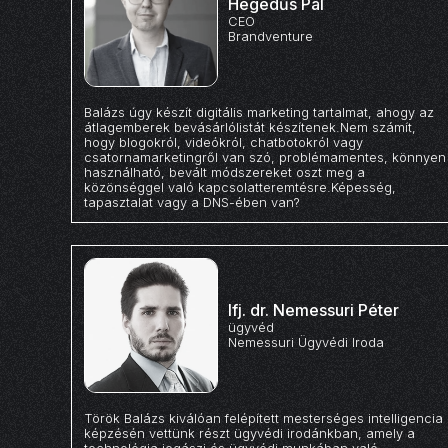
Hegedűs Pál
CEO
Brandventure
Balázs úgy készít digitális marketing tartalmat, ahogy az
átlagemberek bevásárlólistát készítenek.Nem számít,
hogy blogokról, videókról, chatbotokról vagy
csatornamarketingről van szó, problémamentes, könnyen
használható, bevált módszereket oszt meg a
közönséggel való kapcsolatteremtésre.Képesség,
tapasztalat vagy a DNS-ében van?
Ifj. dr. Nemessuri Péter
ügyvéd
Nemessuri Ügyvédi Iroda
Török Balázs kiválóan felépített mesterséges intelligencia
képzésén vettünk részt ügyvédi irodánkban, amely a