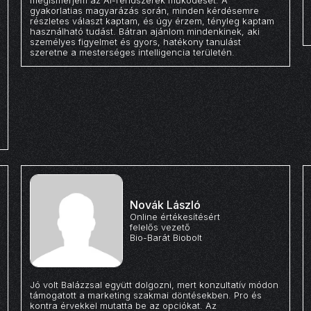
megismerjem az AI-rendszerek működését. A
gyakorlatias magyarázás során, minden kérdésemre
részletes választ kaptam, és úgy érzem, tényleg kaptam
használható tudást. Bátran ajánlom mindenkinek, aki
személyes figyelmet és gyors, hatékony tanulást
szeretne a mesterséges intelligencia területén.
Novák László
Online értékesítésért
felelős vezető
Bio-Barát Biobolt
Jó volt Balázzsal együtt dolgozni, mert konzultatív módon
támogatott a marketing szakmai döntésekben. Pro és
kontra érvekkel mutatta be az opciókat. Az