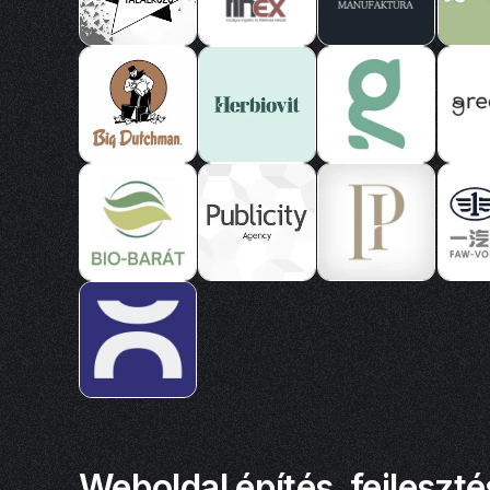
Weboldal építés, fejleszté