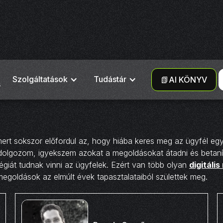
Szolgáltatások
Tudástár
📗AI KÖNYV
s
 sokszor előfordul az, hogy hiába keres meg az ügyfél egy 
 dolgozom, igyekszem azokat a megoldásokat átadni és betanít
égiát tudnak vinni az ügyfelek. Ezért van több olyan
digitáli
a megoldások az elmúlt évek tapasztalataiból születtek meg.