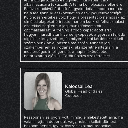
technológia jogászi és ügyvédi munkában való
alkalmazására fókuszált. A téma komplexitása ellenére
Balázs rendkívül érthető és gyakorlatias módon mutatta
be a legújabb AI eszközöket és azok jogi relevanciáját.
Különösen értékes volt, hogy a prezentáció nemcsak az
elméleti alapokat érintette, hanem konkrét felhasználási
esetekkel segítette a jogi munkafolyamatok
optimalizálását. A tréning átfogó képet adott arról,
hogyan maradhatunk versenyképesek a gyorsan fejlődő
digitális környezetben, és milyen etikai kérdésekkel kell
számolnunk az AI használata során. Minden jogi
szakembernek és irodának, aki szeretné integrálni a
mesterséges intelligenciát a napi működésébe,
határozottan ajánljuk Török Balázs szakértelmét.
Kalocsai Lea
Global Head of Sales
Codecool
Reszponzív és gyors volt, mindig emlékeztetett arra, ha
valami rajtam dependált vagy nekem kellett döntést
hoznom benne, így az összes szakmai-technikai