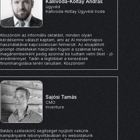
Kallivoda-Koltay András
ügyvéd
Kallivoda-Koltay Ügyvédi Iroda
Köszönöm az informális oktatást, minden olyan
kérdésemre választ kaptam, ami az AI mindennapos
használatával kapcsolatosan felmerült. Az elsajátított
prompt-ötleteteket használni fogom a szakmai téren,
magánemberként pedig azonnal be tudtam vetni őket - jó
eredménnyel. Talán a legtöbbet a keresések
finomhangolása terén tanultam. Köszönöm!
Sajósi Tamás
CMO
Inventure
Balázs széleskörű segítséget nyújtott nekünk
kampányaink lebonyolításában és weboldalunk