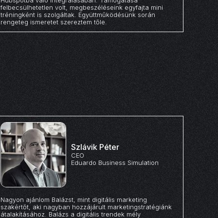
Hubspotba való integrálásában. Támogatása
felbecsülhetetlen volt, megbeszéléseink egyfajta mini
tréningként is szolgáltak. Együttműködésünk során
rengeteg ismeretet szereztem tőle.
Szlávik Péter
CEO
Eduardo Business Simulation
Nagyon ajánlom Balázst, mint digitális marketing
szakértőt, aki nagyban hozzájárult marketingstratégiánk
átalakításához. Balázs a digitális trendek mély