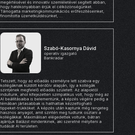
megértésével és innovatív szemléletével segített abban,
hogy hatékonyabban érjük el célközönségünket.
Támogatta marketingkommunikációs erőfeszítéseinket,
finomította üzenetküldésünket, ...
Szabó-Kasornya Dávid
operatív igazgató
Bankradar
Tetszett, hogy az előadás személyre lett szabva egy
kollégáknak küldött kérdőív alapján, így a kollégák
szintjének megfelelő előadás született. Az alapoktól
indultunk, ahol kifejezetten szimpatikus volt, hogy még az
AI beállításaiba is belementünk, a képzés végére pedig a
témában jártasabbak is hallhattak kézzelfogható
tippeket-trükköket. A képzés után kaptunk még rengeteg
hasznos anyagot, amit szintén meg tudtunk osztani a
kollégákkal. Maximálisan elégedettek voltunk, bátran
ajánljuk Balázst mindenkinek, aki szeretné mélyíteni a
tudását AI területen.