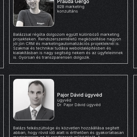
Prauda Gergő
B2B marketing
konzultáns
Balázzsal régóta dolgozom együtt különböző marketing
projekteken. Rendszerszemléletű megközelítése nagyon
jól jön CRM és marketingautomatizációs projekteknél is.
Szakmai és technikai tudása weboldalépítésben és
kialakításban is nagy segítség nekem és az ügyfeleimnek
is. Gyorsan és transzparensen dolgozik.
Pajor Dávid ügyvéd
ügyvéd
Dr. Pajor Dávid ügyvéd
Balázs felkészültsége és közvetlen hozzáállása segített
abban, hogy rövid idő alatt is érthetően és gyakorlatiasan