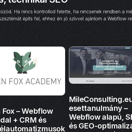
zöd. Ha nincs kontrollod felette, ha nincsenek rendben a mé
koszisztémát építs fel, ehhez én jó szívvel ajánlom a Webflow r
MileConsulting.e
esettanulmány –
 Fox – Webflow
Webflow alapú, S
dal + CRM és
és GEO-optimalizá
vélautomatizmusok