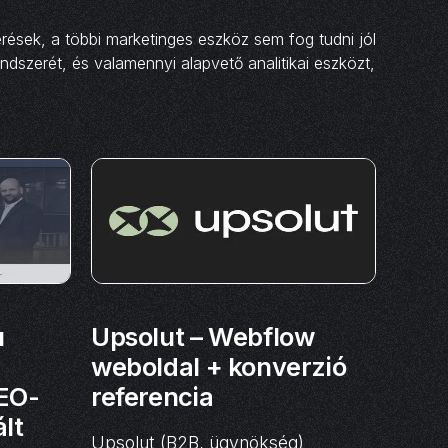
rések, a többi marketinges eszköz sem fog tudni jól
endszerét, és valamennyi alapvető analitikai eszközt,
u
Upsolut – Webflow
weboldal + konverzió
EO-
referencia
lt
Upsolut (B2B, ügynökség)