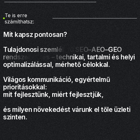
kötött
rendszerrel lehet felépíteni — enélkül a
el, hogy a Google (és az LLM-ek)
nem azt tanulják
,
Gyenge első benyomás (nem tiszta értékajánlat)
Nincs tiszta belépő ajánlat (túl nagy ugrás
tartalom és a technikai fejlesztés elválik a tényleges
amit a vállalkozás szeretne kommunikálni.
Üzenet–oldal mismatch
hideg forgalomnak)
Te is erre
üzleti eredményektől.
Ha a Search Console nincs rendben, ha hibás
Túl sok navigációs akadály (friction)
számíthatsz:
indexelés vagy hiányzó tartalmi struktúra torzítja az
A SEO, GEO és AEO külön “feladatként” fut, nincs közös
Mobilon széteső struktúra
adatokat, a rendszer ugyan optimalizál — csak
tartalmi rendszer
M
i
t
k
a
p
s
z
p
o
n
t
o
s
a
n
?
Nincs rendszeres elemzés és iteráció
éppen rossz célra.
Nincs döntési útvonal-lefedés (új érdeklődő →
összehasonlítás → döntés)
T
u
l
a
j
d
o
n
o
s
i
s
z
e
m
l
é
l
e
t
ű
S
E
O
–
A
E
O
–
G
E
O
A Google és a mesterséges intelligencia rendszerek
Ilyenkor először
a mérést és a tartalmi döntési
CRM / email automatizmus nincs bekötve → nincs
(ChatGPT, Gemini) csak akkor tudják jól értelmezni
r
e
n
d
s
z
e
r
é
p
í
t
é
s
–
t
e
c
h
n
i
k
a
i
,
t
a
r
t
a
l
m
i
é
s
h
e
l
y
i
újralátogatás, nincs nurturing
logikát tesszük rendbe
, majd erre építjük fel a
a weboldalt, ha a tartalom
friss, strukturált,
o
p
t
i
m
a
l
i
z
á
l
á
s
s
a
l
,
m
é
r
h
e
t
ő
c
é
l
o
k
k
a
l
.
technikai SEO-t, az AEO-struktúrát és a GEO
Nincsenek riportok és döntési ciklusok (miért változott a
kontextusban gazdag
, és rendszeresen tanul a
pozíció?)
jelenlétet.
felhasználói viselkedésből.
V
i
l
á
g
o
s
k
o
m
m
u
n
i
k
á
c
i
ó
,
e
g
y
é
r
t
e
l
m
ű
A SEO nem támogatja a keresési szándék különbségeit
Ha a tartalom gyenge vagy elavult, a keresési
(informational / commercial / transactional)
Ez teremti meg a megtérülő, skálázható növekedés
p
r
i
o
r
i
t
á
s
o
k
k
a
l
:
relevancia csökken, romlik a pozíció, kevesebb
alapját.
m
i
t
f
e
j
l
e
s
z
t
ü
n
k
,
m
i
é
r
t
f
e
j
l
e
s
z
t
j
ü
k
megjelenés jut a kulcslekérdezésekre, és az LLM-
A SEO akkor termel stabilan, ha a tartalmi rendszer
ek válaszaiban sem jelenik meg a márka.
nem egymás mellett
, hanem
egymásra épülve
é
s
m
i
l
y
e
n
n
ö
v
e
k
e
d
é
s
t
v
á
r
u
n
e
l
t
ő
l
e
ü
z
l
e
t
i
működik:
s
z
i
n
t
e
n
.
A modern SEO nem “egyszer elkészített szöveg”,
hanem
folyamatos tartalmi iteráció és AEO-
a SEO hozza a keresési szándékot,
struktúra építés
.
a GEO megerősíti a helyi relevanciát és döntési bizalmat,
az AEO biztosítja, hogy a ChatGPT és más LLM-ek is a