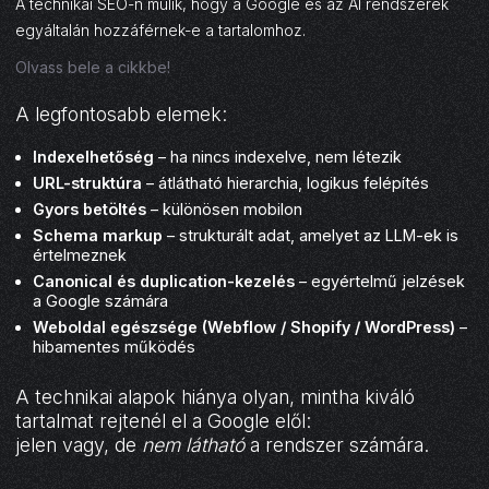
A technikai SEO-n múlik, hogy a Google és az AI rendszerek
egyáltalán hozzáférnek-e a tartalomhoz.
Olvass bele a cikkbe!
A legfontosabb elemek:
Indexelhetőség
– ha nincs indexelve, nem létezik
URL-struktúra
– átlátható hierarchia, logikus felépítés
Gyors betöltés
– különösen mobilon
Schema markup
– strukturált adat, amelyet az LLM-ek is
értelmeznek
Canonical és duplication-kezelés
– egyértelmű jelzések
a Google számára
Weboldal egészsége (Webflow / Shopify / WordPress)
–
hibamentes működés
A technikai alapok hiánya olyan, mintha kiváló
tartalmat rejtenél el a Google elől:
jelen vagy, de
nem látható
a rendszer számára.