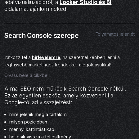
adatvizualiuzációról, a
Looker Studio és BI
oldalamat ajánlom neked!
05
Folyamatos jelenlét
Search Console szerepe
Iratkozz fel a
hírlevelemre
, ha szeretnél képben lenni a
legfrissebb marketinges trendekkel, megoldásokkal!
Olvass bele a cikkbe!
A mai SEO nem működik Search Console nélkül.
Ez az egyetlen eszköz, amely közvetlenül a
Google-tól ad visszajelzést:
mire jelenik meg a tartalom
milyen pozícióban
mennyi kattintást kap
hol esik vissza a teljesítmény