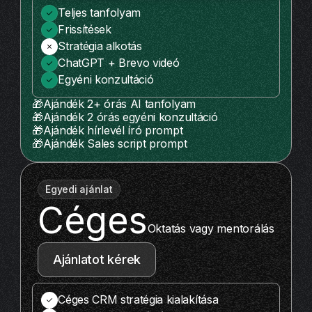
Teljes tanfolyam
Frissítések
Stratégia alkotás
ChatGPT + Brevo videó
Egyéni konzultáció
🎁Ajándék 2+ órás AI tanfolyam
🎁Ajándék 2 órás egyéni konzultáció
🎁Ajándék hírlevél író prompt
🎁Ajándék Sales script prompt
Egyedi ajánlat
Céges
Oktatás vagy mentorálás
Ajánlatot kérek
Céges CRM stratégia kialakítása