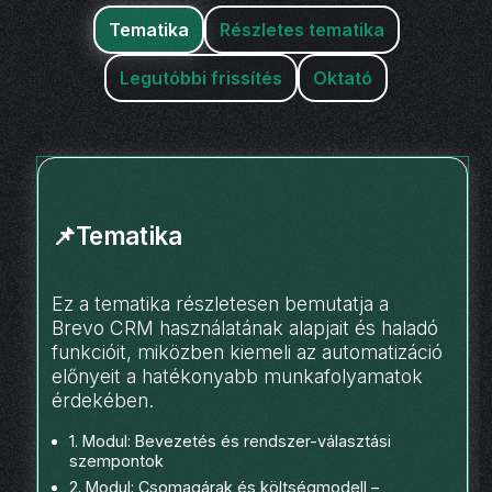
Tematika
Részletes tematika
Legutóbbi frissítés
Oktató
📌Tematika
Ez a tematika részletesen bemutatja a
Brevo CRM használatának alapjait és haladó
funkcióit, miközben kiemeli az automatizáció
előnyeit a hatékonyabb munkafolyamatok
érdekében.
1. Modul: Bevezetés és rendszer-választási
szempontok
2. Modul: Csomagárak és költségmodell –