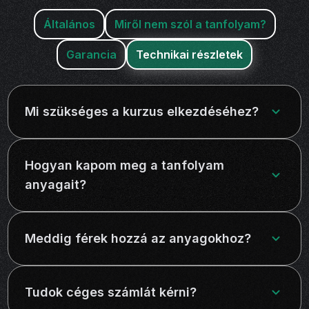
Általános
Miről nem szól a tanfolyam?
Garancia
Technikai részletek
Mi szükséges a kurzus elkezdéséhez?
A tanfolyam elkezdéséhez nincs szükség
előzetes tudásra. Egy működő digitális eszköz és
Hogyan kapom meg a tanfolyam
stabil internetkapcsolat elegendő, hogy bármikor
hozzáférj az anyagokhoz. A tanulási folyamatot
anyagait?
a saját tempódban végezheted, így teljes
mértékben a te időbeosztásodhoz igazodik.
Az anyagok a vásárlás után azonnal elérhetővé
válnak, online felületen.
Meddig férek hozzá az anyagokhoz?
A hozzáférés időkorlát nélküli, így bármikor
visszatérhetsz a tanultakhoz.
Tudok céges számlát kérni?