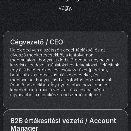
vagy.
Cégvezető / CEO
Ha eleged van a szétszórt excel-táblákból és az
elvesző megkeresésekből, a tanfolyamon
megmutatom, hogyan tudod a Brevoban egy helyen
kezelni a leadeket, ajánlatokat és feladatokat. Felépítünk
egy átlátható értékesítési csővezetéket (pipeline),
beállítjuk az automatikus utánkövetéseket, és
megtanulod, hogyan lásd a legfontosabb számokat
érthető nézetekben. Így gyorsabban hozol döntést,
kevesebb információ vész el, és a csapat végre
ugyanabból a naprakész rendszerből dolgozik.
B2B értékesítési vezető / Account
Manager