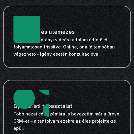
Időtartam és ütemezés
Jelenleg 2,5 órányi videós tartalom érhető el,
folyamatosan frissítve. Online, önálló tempóban
végezhető – igény esetén konzultációval.
Gyakorlati tapasztalat
Több hazai cég számára is bevezettm már a Brevo
CRM-et – a tanfolyam ezekre az éles projektekre
épül.