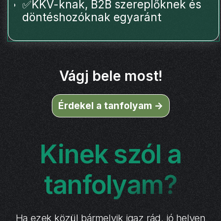
✅KKV-knak, B2B szereplőknek és
döntéshozóknak egyaránt
Vágj bele most!
Érdekel a tanfolyam ->
Kinek szól a
tanfolyam?
Ha ezek közül bármelyik igaz rád, jó helyen