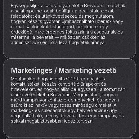
Egységesítjük a sales folyamatot a Brevoban: felépítjük
a saját pipeline-odat, beállítjuk a deal-státuszokat,
feladatokat és utánkövetéseket, és megmutatom,
hogyan készíts gyorsan újrahasználható üzenet- vagy
e-mail sablonokat. Látni fogod, hol akad el egy
érdeklődő, mire érdemes fókuszálnia a csapatnak, és
mi termeli a bevételt — miközben csökken az
adminisztráció és nő a lezárt ügyletek aránya.
Marketinges / Marketing vezető
Megtanulod, hogyan építs GDPR-kompatibilis
kontaktlistákat, készíts konvertáló űrlapokat és
hírleveleket, és hogyan állíts be egyszerű, automatizált
utánkövetéseket a Brevoban. Megmutatom, hogyan
mérd kampányonként az eredményeket, és hogyan
szűrd ki az inaktív vagy rossz minőségű címeket. A
marketing- és salesadatok egy helyre kerülnek, így
végre átlátható, mennyi bevételt hoz egy kampány, és
sokkal magabiztosabban tudsz tervezni.