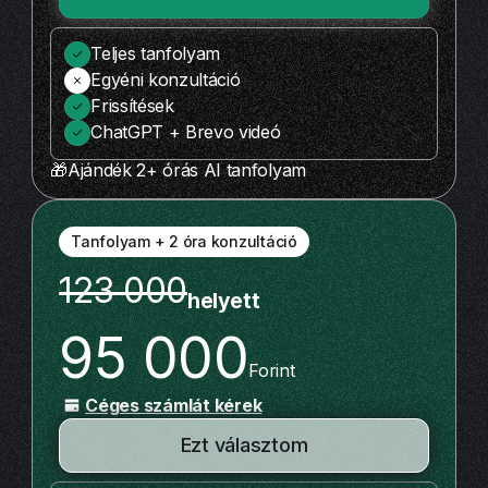
Teljes tanfolyam
Egyéni konzultáció
Frissítések
ChatGPT + Brevo videó
🎁Ajándék 2+ órás AI tanfolyam
Tanfolyam + 2 óra konzultáció
123 000
helyett
95 000
Forint
Céges számlát kérek
Ezt választom