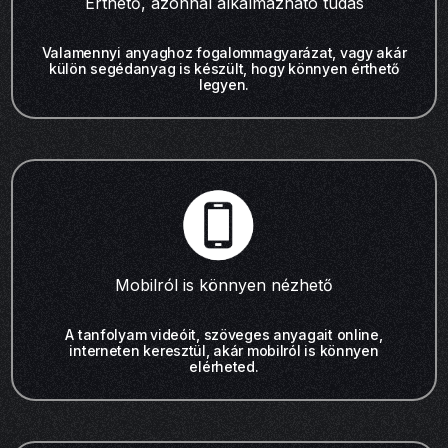
Érthető, azonnal alkalmazható tudás
Valamennyi anyaghoz fogalommagyarázat, vagy akár
külön segédanyag is készült, hogy könnyen érthető
legyen.
Mobilról is könnyen nézhető
A tanfolyam videóit, szöveges anyagait online,
interneten keresztül, akár mobilról is könnyen
elérheted.