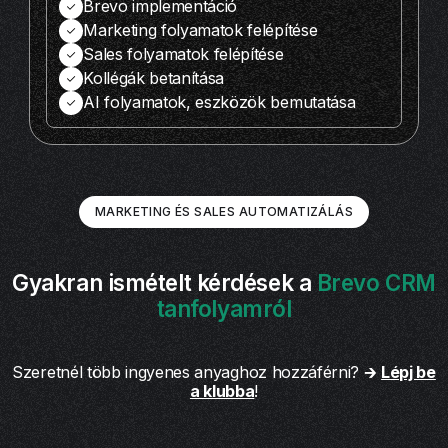
Brevo implementáció
Marketing folyamatok felépítése
Sales folyamatok felépítése
Kollégák betanítása
AI folyamatok, eszközök bemutatása
MARKETING ÉS SALES AUTOMATIZÁLÁS
Gyakran ismételt kérdések a
Brevo CRM
tanfolyamról
Szeretnél több ingyenes anyaghoz hozzáférni? 🡲
Lépj be
a klubba
!