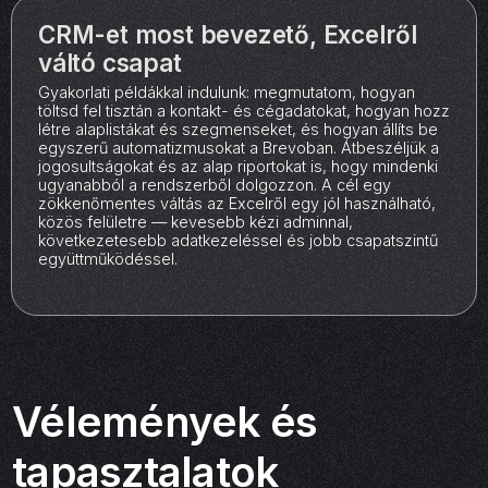
CRM-et most bevezető, Excelről
váltó csapat
Gyakorlati példákkal indulunk: megmutatom, hogyan
töltsd fel tisztán a kontakt- és cégadatokat, hogyan hozz
létre alaplistákat és szegmenseket, és hogyan állíts be
egyszerű automatizmusokat a Brevoban. Átbeszéljük a
jogosultságokat és az alap riportokat is, hogy mindenki
ugyanabból a rendszerből dolgozzon. A cél egy
zökkenőmentes váltás az Excelről egy jól használható,
közös felületre — kevesebb kézi adminnal,
következetesebb adatkezeléssel és jobb csapatszintű
együttműködéssel.
Vélemények és
tapasztalatok