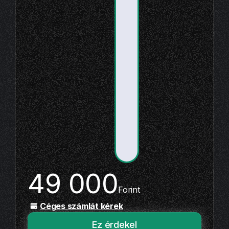
49 000
Forint
Céges számlát kérek
Ez érdekel