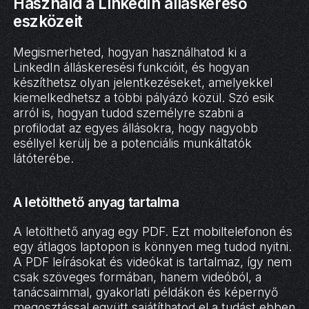
Használd a LinkedIn álláskereső
eszközeit
Megismerheted, hogyan használhatod ki a
LinkedIn álláskeresési funkcióit, és hogyan
készíthetsz olyan jelentkezéseket, amelyekkel
kiemelkedhetsz a többi pályázó közül. Szó esik
arról is, hogyan tudod személyre szabni a
profilodat az egyes állásokra, hogy nagyobb
eséllyel kerülj be a potenciális munkáltatók
látóterébe.
A letölthető anyag tartalma
A letölthető anyag egy PDF. Ezt mobiltelefonon és
egy átlagos laptopon is könnyen meg tudod nyitni.
A PDF leírásokat és videókat is tartalmaz, így nem
csak szöveges formában, hanem videóból, a
tanácsaimmal, gyakorlati példákon és képernyő
megosztással együtt sajátíthatod el a tudást ebben