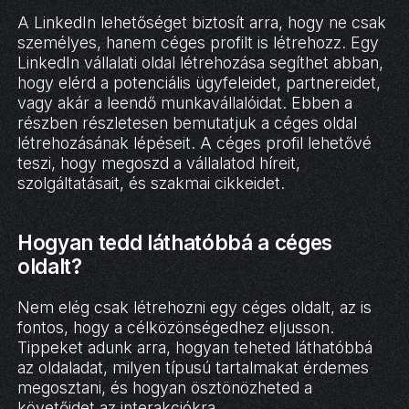
A LinkedIn lehetőséget biztosít arra, hogy ne csak
személyes, hanem céges profilt is létrehozz. Egy
LinkedIn vállalati oldal létrehozása segíthet abban,
hogy elérd a potenciális ügyfeleidet, partnereidet,
vagy akár a leendő munkavállalóidat. Ebben a
részben részletesen bemutatjuk a céges oldal
létrehozásának lépéseit. A céges profil lehetővé
teszi, hogy megoszd a vállalatod híreit,
szolgáltatásait, és szakmai cikkeidet.
Hogyan tedd láthatóbbá a céges
oldalt?
Nem elég csak létrehozni egy céges oldalt, az is
fontos, hogy a célközönségedhez eljusson.
Tippeket adunk arra, hogyan teheted láthatóbbá
az oldaladat, milyen típusú tartalmakat érdemes
megosztani, és hogyan ösztönözheted a
követőidet az interakciókra.