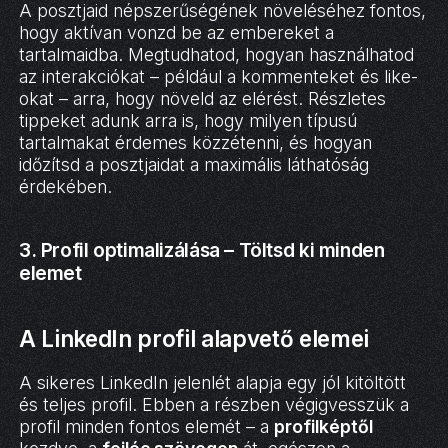
A posztjaid népszerűségének növeléséhez fontos,
hogy aktívan vonzd be az embereket a
tartalmaidba. Megtudhatod, hogyan használhatod
az interakciókat – például a kommenteket és like-
okat – arra, hogy növeld az elérést. Részletes
tippeket adunk arra is, hogy milyen típusú
tartalmakat érdemes közzétenni, és hogyan
időzítsd a posztjaidat a maximális láthatóság
érdekében.
3. Profil optimalizálása – Töltsd ki minden
elemet
A LinkedIn profil alapvető elemei
A sikeres LinkedIn jelenlét alapja egy jól kitöltött
és teljes profil. Ebben a részben végigvesszük a
profil minden fontos elemét – a
profilképtől