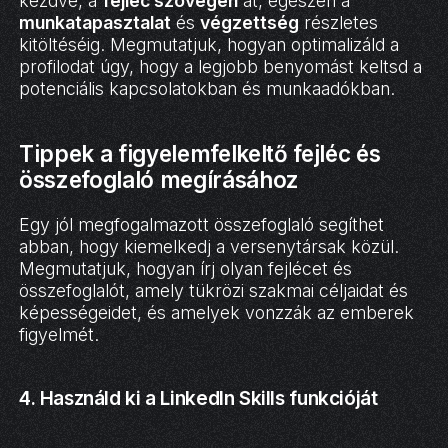
kezdve, a
fejléc szövegen
át, egészen a
munkatapasztalat
és
végzettség
részletes
kitöltéséig. Megmutatjuk, hogyan optimalizáld a
profilodat úgy, hogy a legjobb benyomást keltsd a
potenciális kapcsolatokban és munkaadókban.
Tippek a figyelemfelkeltő fejléc és
összefoglaló megírásához
Egy jól megfogalmazott összefoglaló segíthet
abban, hogy kiemelkedj a versenytársak közül.
Megmutatjuk, hogyan írj olyan fejlécet és
összefoglalót, amely tükrözi szakmai céljaidat és
képességeidet, és amelyek vonzzák az emberek
figyelmét.
4. Használd ki a LinkedIn Skills funkcióját