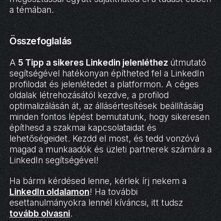
a témában.
Összefoglalás
A
5 Tipp a sikeres Linkedin jelenléthez
útmutató
segítségével hatékonyan építheted fel a LinkedIn
profilodat és jelenlétedet a platformon. A céges
oldalak létrehozásától kezdve, a profilod
optimalizálásán át, az állásértesítések beállításáig
minden fontos lépést bemutatunk, hogy sikeresen
építhesd a szakmai kapcsolataidat és
lehetőségeidet. Kezdd el most, és tedd vonzóvá
magad a munkaadók és üzleti partnerek számára a
LinkedIn segítségével!
Ha bármi kérdésed lenne, kérlek írj nekem a
LinkedIn oldalamon
! Ha további
esettanulmányokra lennél kíváncsi, itt tudsz
tovább olvasni
.