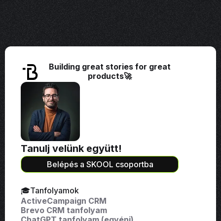
folyamatokat. Az eszköz lehetővé teszi a
és javaslatokat arra, hogy milyen lépéseket
leadkezelést, a feladatok hatékonyabb
érdemes megtenned. Ha szeretnél további
elvégzését és segít a csapatoknak az
segítséget, megbeszélhetjük a következő
ügyfelekkel való kapcsolattartásban.
lépéseket egy személyre szabott marketing
szolgáltatás keretében.
Building great stories for great
products🚀
Tanulj velünk együtt!
Belépés a SKOOL csoportba
🎓Tanfolyamok
ActiveCampaign CRM
Brevo CRM tanfolyam
ChatGPT tanfolyam (egyéni)