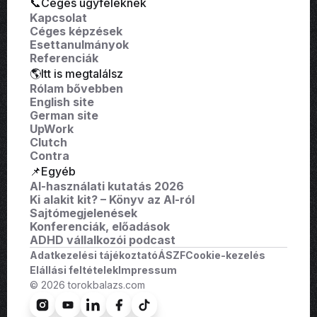
📞Céges ügyfeleknek
Kapcsolat
Céges képzések
Esettanulmányok
Referenciák
🌎Itt is megtalálsz
Rólam bővebben
English site
German site
UpWork
Clutch
Contra
📌Egyéb
AI-használati kutatás 2026
Ki alakit kit? – Könyv az AI-ról
Sajtómegjelenések
Konferenciák, előadások
ADHD vállalkozói podcast
Adatkezelési tájékoztató
ÁSZF
Cookie-kezelés
Elállási feltételek
Impressum
© 2026 torokbalazs.com