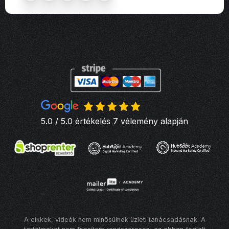
5.0 / 5.0 értékelés 7 vélemény alapján
A cikkek, videók nem minősülnek üzleti tanácsadásnak. A