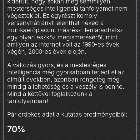
kiderült, hogy sokan még semmilyen
mesterséges intelligencia tanfolyamot nem
végeztek el. Ez egyrészt komoly
versenyhátrányt jelenthet neked a
munkaerőpiacon, másrészt lemaradhatsz
egy olyan eszköz megismeréséről, mint
amilyen az internet volt az 1990-es évek
végén, 2000-es évek elején.
A változás gyors, és a mestesréges
intelligencia még gyorsabban terjedt el az
elmúlt években, azonban rengeteg még
mindig a lehetőség és a veszély is benne.
Mind a kettővel foglalkozunk a
tanfolyamban!
Pár érdekes adat a kutatás eredményeiből:
70%