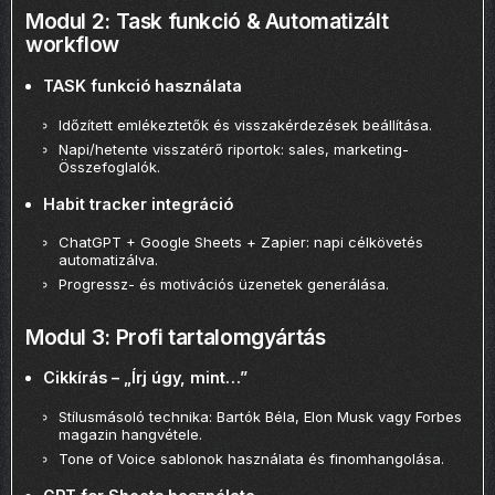
Modul 2: Task funkció & Automatizált
workflow
TASK funkció használata
Időzített emlékeztetők és visszakérdezések beállítása.
Napi/hetente visszatérő riportok: sales, marketing-
Összefoglalók.
Habit tracker integráció
ChatGPT + Google Sheets + Zapier: napi célkövetés
automatizálva.
Progressz- és motivációs üzenetek generálása.
Modul 3: Profi tartalomgyártás
Cikkírás – „Írj úgy, mint…”
Stílusmásoló technika: Bartók Béla, Elon Musk vagy Forbes
magazin hangvétele.
Tone of Voice sablonok használata és finomhangolása.