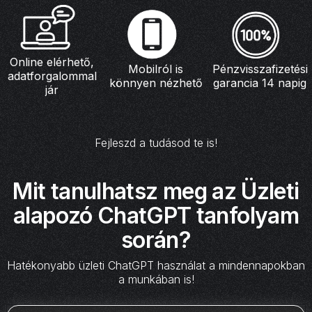
Online elérhető,
Mobilról is
Pénzvisszafizetési
adatforgalommal
könnyen nézhető
garancia 14 napig
jár
Fejleszd a tudásod te is!
Mit tanulhatsz meg az
Üzleti
alapozó ChatGPT
tanfolyam
során?
Hatékonyabb üzleti ChatGPT használat a mindennapokban
a munkában is!