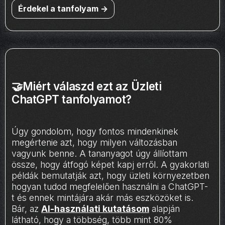
Érdekel a tanfolyam ->
🤝Miért válaszd ezt az Üzleti
ChatGPT tanfolyamot?
Úgy gondolom, hogy fontos mindenkinek
megértenie azt, hogy milyen változásban
vagyunk benne. A tananyagot úgy állíottam
össze, hogy átfogó képet kapj erről. A gyakorlati
példák bemutatják azt, hogy üzleti környezetben
hogyan tudod megfelelően használni a ChatGPT-
t és ennek mintájára akár más eszközöket is.
Bár, az
AI-használati kutatásom
alapján
látható, hogy a többség, több mint 80%