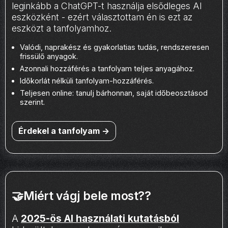
leginkább a ChatGPT-t használja elsődleges AI
eszközként - ezért választottam én is ezt az
eszközt a tanfolyamhoz.
Valódi, naprakész és gyakorlatias tudás, rendszeresen
frissülő anyagok.
Azonnali hozzáférés a tanfolyam teljes anyagához.
Időkorlát nélküli tanfolyam-hozzáférés.
Teljesen online: tanulj bárhonnan, saját időbeosztásod
szerint.
Érdekel a tanfolyam ->
🤝Miért vágj bele most??
A
2025-ös AI használati kutatásból