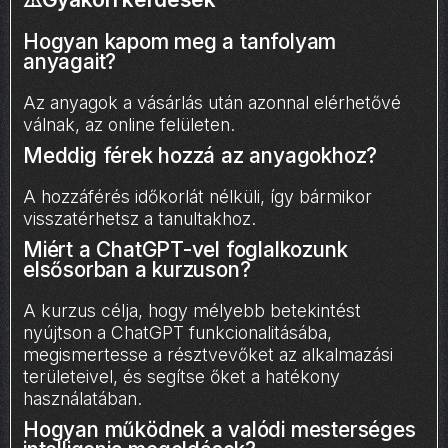
Hogyan kapom meg a tanfolyam
anyagait?
Az anyagok a vásárlás után azonnal elérhetővé
válnak, az online felületen.
Meddig férek hozzá az anyagokhoz?
A hozzáférés időkorlát nélküli, így bármikor
visszatérhetsz a tanultakhoz.
Miért a ChatGPT-vel foglalkozunk
elsősorban a kurzuson?
A kurzus célja, hogy mélyebb betekintést
nyújtson a ChatGPT funkcionalitásába,
megismertesse a résztvevőket az alkalmazási
területeivel, és segítse őket a hatékony
használatában.
Hogyan működnek a valódi mesterséges