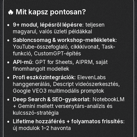
🔥 Mit kapsz pontosan?
9+ modul, lépésről lépésre
: teljesen
magyarul, valós üzleti példákkal
Sabloncsomag & workshop-mellékletek
:
YouTube-összefoglaló, cikkkivonat, Task-
funkció, CustomGPT-építés
API-mű
: GPT for Sheets, AIPRM, saját
finomhangolt modellek
Profi eszközintegrációk:
ElevenLabs
hanggenerálás, Descript videószerkesztés,
Google VEO3 multimodális promptok
Deep Search & SEO-gyakorlat
: NotebookLM
+ Gemini mellett versenytárs-analízis és
kulcsszó-stratégia
Lifetime hozzáférés + folyamatos frissítés
:
új modulok 1–2 havonta