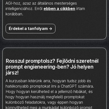
AGI-hoz, azaz az általános mesterséges
intelligenciához. Erről
ebben a cikkben
írtam
korábban.
Érdekel a tanfolyam ->
Rosszul promptolsz? Fejlődni szeretnél
prompt engieneering-ben? Jó helyen
jársz!
A kurzusban kitérünk arra, hogyan tudsz jobb és
hatékonyabb promptokat írni a ChatGPT számára.
Hogy hogyan kerülheted el a jellemző hibákat, és
hogy hogyan használj megfelelő promptokat
különböző feladatokra, vagy éppen hogyan
könnyítheted meg a munkádat különböző prompt