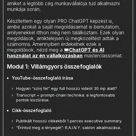
amiket a legtöbb cég munkavállalója tud alkalmazni
munkája során.
Készítettem egy olyan PRO ChatGPT képzést is,
amibe azokat a saját megoldásaimat is bemutatom,
amilyenekkel itthon még nem találkoztam. Ezek olyan
megoldások, amiktelejsen új megközelítést adtak a
számomra. Amennyiben érdekelnek ezek a
megoldások, nézd meg a
👑ChatGPT és AI
használat az én vállalkozásban
masterclassomat.
Modul 1: Villámgyors összefoglalók
YouTube-összefoglaló írása
Hogyan “szívj fel” egy full hosszú videót 30 mp alatt?
Transcript + prompt-chain technika: a legfontosabb
pontok kiszűrése.
Cikk-összefoglaló
Publikált hosszú cikkekből 1 perces executive summary.
“Érintsd meg a lényegét”: R.A.I.N.Y. sablon alkalmazása.