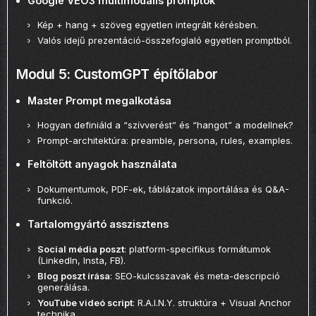
Google VEO3 multimodális promptok
Kép + hang + szöveg egyetlen integrált kérésben.
Valós idejű prezentáció-összefoglaló egyetlen promptból.
Modul 5: CustomGPT építőlabor
Master Prompt megalkotása
Hogyan definiáld a “szívverést” és “hangot” a modellnek?
Prompt-architektúra: preamble, persona, rules, examples.
Feltöltött anyagok használata
Dokumentumok, PDF-ek, táblázatok importálása és Q&A-
funkció.
Tartalomgyártó asszisztens
Social média poszt
: platform-specifikus formátumok
(LinkedIn, Insta, FB).
Blog poszt írása
: SEO-kulcsszavak és meta-descripció
generálása.
YouTube videó script
: R.A.I.N.Y. struktúra + Visual Anchor
technika.