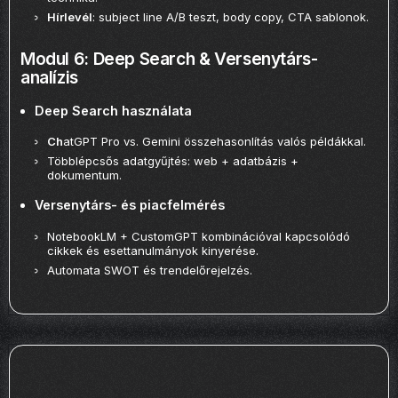
Hírlevél
: subject line A/B teszt, body copy, CTA sablonok.
Modul 6: Deep Search & Versenytárs-
analízis
Deep Search használata
Ch
atGPT Pro vs. Gemini összehasonlítás valós példákkal.
Többlépcsős adatgyűjtés: web + adatbázis +
dokumentum.
Versenytárs- és piacfelmérés
NotebookLM + CustomGPT kombinációval kapcsolódó
cikkek és esettanulmányok kinyerése.
Automata SWOT és trendelőrejelzés.