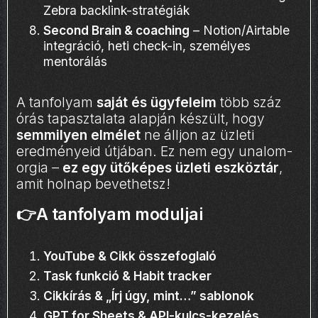
Zebra backlink-stratégiák
Second Brain & coaching
– Notion/Airtable
integráció, heti check-in, személyes
mentorálás
A tanfolyam
saját és ügyfeleim
több száz
órás tapasztalata alapján készült, hogy
semmilyen elmélet
ne álljon az üzleti
eredményeid útjában. Ez nem egy unalom-
orgia –
ez egy ütőképes üzleti eszköztár
,
amit holnap bevethetsz!
👉A tanfolyam moduljai
YouTube & Cikk összefoglaló
Task funkció & Habit tracker
Cikkírás & „Írj úgy, mint…” sablonok
GPT for Sheets & API-kulcs-kezelés