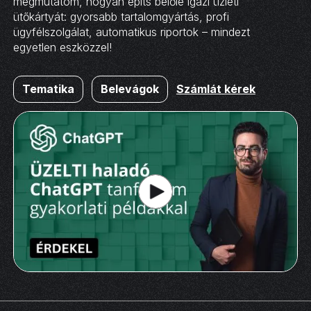
megmutatom, hogyan építs belőle igazi üzleti
ütőkártyát: gyorsabb tartalomgyártás, profi
ügyfélszolgálat, automatikus riportok – mindezt
egyetlen eszközzel!
Tematika
Belevágok
Számlát kérek