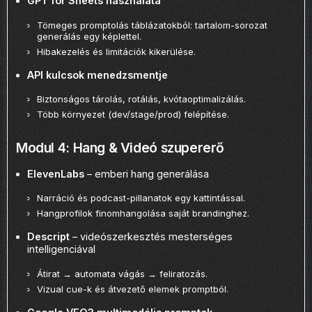
GPT for Sheets használata
Tömeges promptolás táblázatokból: tartalom-sorozat
generálás egy képlettel.
Hibakezelés és limitációk kikerülése.
API kulcsok menedzsmentje
Biztonságos tárolás, rotálás, kvótaoptimalizálás.
Több környezet (dev/stage/prod) felépítése.
Modul 4: Hang & Videó szupererő
ElevenLabs
– emberi hang generálása
Narráció és podcast-pillanatok egy kattintással.
Hangprofilok finomhangolása saját brandinghez.
Descript
– videószerkesztés mesterséges
intelligenciával
Átirat → automata vágás → feliratozás.
Vizual cue-k és átvezető elemek promptból.