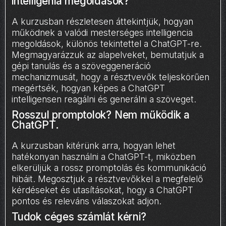
intelligenia megoldások?
A kurzusban részletesen áttekintjük, hogyan
működnek a valódi mesterséges intelligencia
megoldások, különös tekintettel a ChatGPT-re.
Megmagyarázzuk az alapelveket, bemutatjuk a
gépi tanulás és a szöveggeneráció
mechanizmusát, hogy a résztvevők teljeskörűen
megértsék, hogyan képes a ChatGPT
intelligensen reagálni és generálni a szöveget.
Rosszul promptolok? Nem működik a
ChatGPT.
A kurzusban kitérünk arra, hogyan lehet
hatékonyan használni a ChatGPT-t, miközben
elkerüljük a rossz promptolás és kommunikáció
hibáit. Megosztjuk a résztvevőkkel a megfelelő
kérdéseket és utasításokat, hogy a ChatGPT
pontos és releváns válaszokat adjon.
Tudok céges számlát kérni?