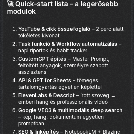
🚀 Quick-start lista – a legerősebb
modulok
YouTube & cikk összefoglaló
– 2 perc alatt
tökéletes kivonat
Task funkció & Workflow automatizálás
–
napi riportok és habit tracker
CustomGPT építés
– Master Prompt,
feltöltött anyagok, személyre szabott
asszisztens
API & GPT for Sheets
– tömeges
tartalomgyártás egyetlen képlettel
ElevenLabs & Descript
– írott szöveg →
emberi hang és professzionális videó
Google VEO3 & multimodális deep search
– kép, hang, dokumentum egyetlen
promptban
SEO & linképítés
– NotebookLM + Blazing