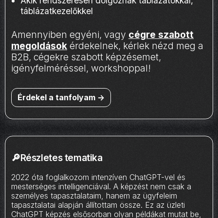
Akik rendszeresen dolgoznak táblázatokkal,
táblázatkezelőkkel
Amennyiben egyéni, vagy
cégre szabott
megoldások
érdekelnek, kérlek nézd meg a
B2B, cégekre szabott képzésemet,
igényfelméréssel, workshoppal!
Érdekel a tanfolyam ->
🔎Részletes tematika
2022 óta foglalkozom intenzíven ChatGPT-vel és
mesterséges intelligenciával. A képzést nem csak a
személyes tapasztalataim, hanem az ügyfeleim
tapasztalatai alapján állítottam össze. Ez az üzleti
ChatGPT képzés elsősorban olyan példákat mutat be,