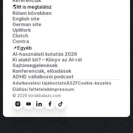
Referenciák
🌎Itt is megtalálsz
Rólam bővebben
English site
German site
UpWork
Clutch
Contra
📌Egyéb
AI-használati kutatás 2026
Ki alakit kit? – Könyv az AI-ról
Sajtómegjelenések
Konferenciák, előadások
ADHD vállalkozói podcast
Adatkezelési tájékoztató
ÁSZF
Cookie-kezelés
Elállási feltételek
Impressum
© 2026 torokbalazs.com