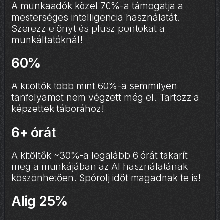
A munkaadók közel 70%-a támogatja a
mesterséges intelligencia használatát.
Szerezz előnyt és plusz pontokat a
munkáltatóknál!
60%
A kitöltők több mint 60%-a semmilyen
tanfolyamot nem végzett még el. Tartozz a
képzettek táborához!
6+ órát
A kitöltők ~30%-a legalább 6 órát takarít
meg a munkájában az AI használatának
köszönhetően. Spórolj időt magadnak te is!
Alig 25%