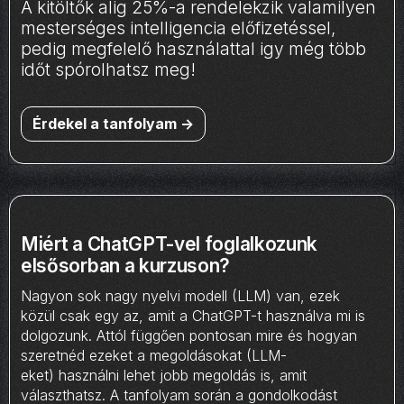
A kitöltők alig 25%-a rendelekzik valamilyen
mesterséges intelligencia előfizetéssel,
pedig megfelelő használattal igy még több
időt spórolhatsz meg!
Érdekel a tanfolyam ->
Miért a ChatGPT-vel foglalkozunk
elsősorban a kurzuson?
Nagyon sok nagy nyelvi modell (LLM) van, ezek
közül csak egy az, amit a ChatGPT-t használva mi is
dolgozunk. Attól függően pontosan mire és hogyan
szeretnéd ezeket a megoldásokat (LLM-
eket) használni lehet jobb megoldás is, amit
választhatsz. A tanfolyam során a gondolkodást