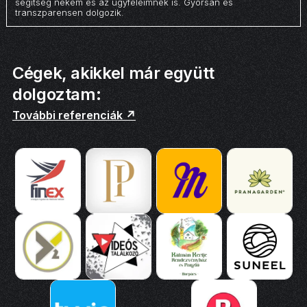
segítség nekem és az ügyfeleimnek is. Gyorsan és
transzparensen dolgozik.
Cégek, akikkel már együtt
dolgoztam:
További referenciák ↗️