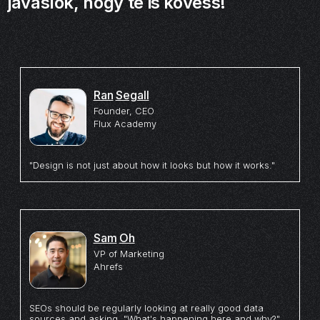
javaslok, hogy te is kövess!
Ran
Segall
Founder, CEO
Flux Academy
"Design is not just about how it looks but how it works."
Sam
Oh
VP of Marketing
Ahrefs
SEOs should be regularly looking at really good data
sources and asking, "What's happening here and why?"