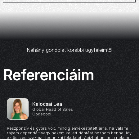
Néhány gondolat korábbi ügyfeleimtől
Referenciáim
Kalocsai Lea
Global Head of Sales
Codecool
Reszponzív és gyors volt, mindig emlékeztetett arra, ha valami
rajtam dependált vagy nekem kellett döntést hoznom benne, így
az összes szakmai-technikai feladatot rábízhattam, míg nekem