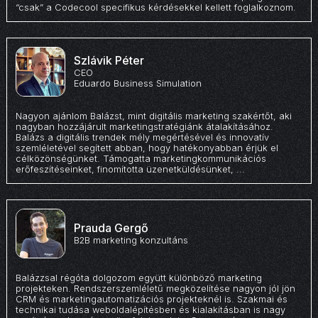
“csak” a Codecool specifikus kérdésekkel kellett foglalkoznom.
Szlávik Péter
CEO
Eduardo Business Simulation
Nagyon ajánlom Balázst, mint digitális marketing szakértőt, aki
nagyban hozzájárult marketingstratégiánk átalakításához.
Balázs a digitális trendek mély megértésével és innovatív
szemléletével segített abban, hogy hatékonyabban érjük el
célközönségünket. Támogatta marketingkommunikációs
erőfeszítéseinket, finomította üzenetküldésünket, ...
Prauda Gergő
B2B marketing konzultáns
Balázzsal régóta dolgozom együtt különböző marketing
projekteken. Rendszerszemléletű megközelítése nagyon jól jön
CRM és marketingautomatizációs projekteknél is. Szakmai és
technikai tudása weboldalépítésben és kialakításban is nagy