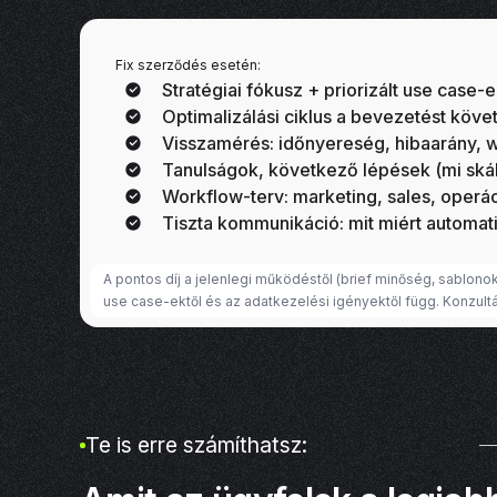
Ha ezek nincsenek
félkész anyag, töb
nincs világos stra
Fix szerződés esetén:
Stratégiai fókusz + priorizált use case-
rendszer: belépő
Optimalizálási ciklus a bevezetést köve
skálázás.
Visszamérés: időnyereség, hibaarány, 
Tanulságok, következő lépések (mi ská
Workflow-terv: marketing, sales, operá
Tiszta kommunikáció: mit miért automati
A pontos díj a jelenlegi működéstől (brief minőség, sablonok
use case-ektől és az adatkezelési igényektől függ. Konzultá
Te is erre számíthatsz: