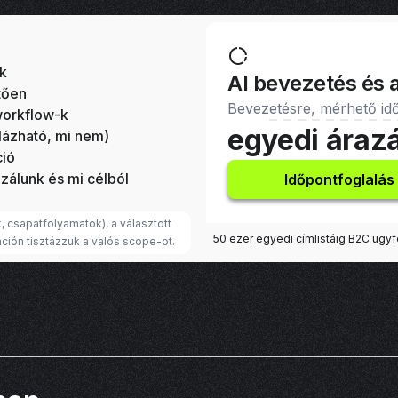
 összhangban, az AI „megy”, de nem működik: több lesz a var
b a bizonytalanság. A csapat elveszti a bizalmat, a vezető nem 
tégiai irány. A jó AI bevezetés nem promptgyűjtemény, hanem 
ek
 use case → kontextuslogika → workflow → jóváhagyás → mé
AI bevezetés és 
tően
Bevezetésre, mérhető idő
workflow-k
egyedi áraz
lázható, mi nem)
ció
zálunk és mi célból
Időpontfoglalás
, csapatfolyamatok), a választott
50 ezer egyedi címlistáig B2C ügyf
ción tisztázzuk a valós scope-ot.