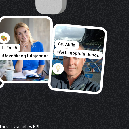
Cs. Attila
L. Enikő
Webshoptulajdonos
Ügynökség tulajdonos
t
incs tiszta cél és KPI