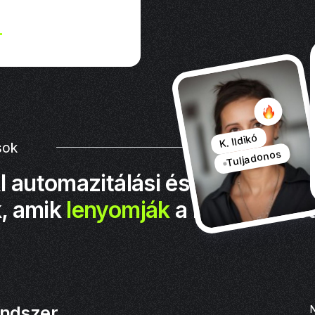
+
K. Ildikó
sok
Tuljadonos
I automazitálási és bevezetési
, amik
lenyomják
a megtérülés
endszer
N