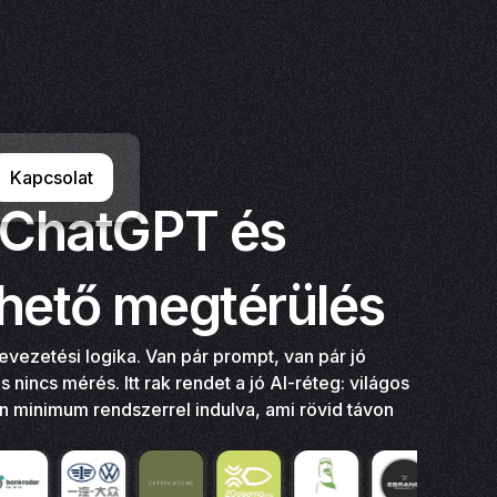
Kapcsolat
 ChatGPT és
hető megtérülés
vezetési logika. Van pár prompt, van pár jó
nincs mérés. Itt rak rendet a jó AI-réteg: világos
n minimum rendszerrel indulva, ami rövid távon