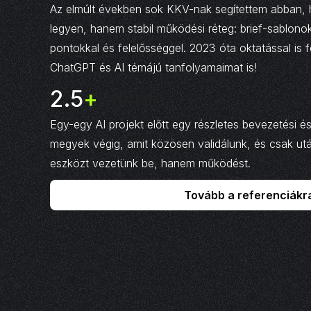
Az elmúlt években sok KKV-nak segítettem abban, h
legyen, hanem stabil működési réteg: brief-sablono
pontokkal és felelősséggel. 2023 óta oktatással is
ChatGPT és AI témájú tanfolyamaimat is!
3.2
+
million
Egy-egy AI projekt előtt egy részletes bevezetési é
megyek végig, amit közösen validálunk, és csak után
eszközt vezetünk be, hanem működést.
Tovább a referenciákr