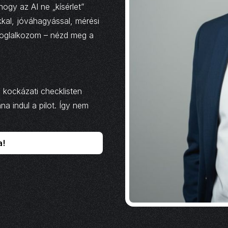
ogy az AI ne „kísérlet”
kkal, jóváhagyással, mérési
 foglalkozom – nézd meg a
s kockázati checklisten
a indul a pilot. Így nem
a!