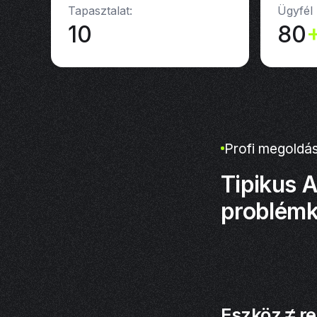
Tapasztalat:
Ügyfél
10
80
Profi megoldá
Tipikus A
problémk
Eszköz ≠ r