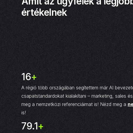
Amit az ügyfelek a legjob
értékelnek
20
+
A régió több országában segítettem már AI bevezet
csapatstandardokat kialakítani – marketing, sales é
meg a nemzetközi referenciáimat is! Nézd meg a
ne
is!
99.9
+