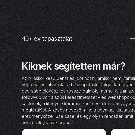
10+ év tapasztalat
Kiknek segítettem már?
Az AI akkor kezd pénzt és időt hozni, amikor nem „tarta
végrehajtási útvonalat ad a csapatnak. Dolgoztam olyan
gyorsabb előkészítés (összefoglalók, memo-k, ajánlatv
follow-up volt a szűk keresztmetszet – és webshopokkal
sablonok, a lifecycle kommunikáció és a kampánygyártás
megtérülést. A közös nevező mindig ugyanaz: tiszta sz
eredményközeli use case, és egy olyan rendszer, amit 
nem csak „néha kipróbál”.