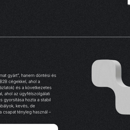
lmat gyárt”, hanem döntési és
 B2B cégekkel, ahol a
ázlatok) és a következetes
, ahol az ügyfélszolgálati
 gyorsítása hozta a stabil
abályok, kevés, de
a csapat tényleg használ –