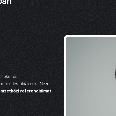
ban
éseket és
s működés oldalon is. Nézd
mzetközi referenciáimat