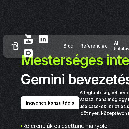
AI
Blog
Referenciák
kutatá
Mesterséges inte
Gemini bevezetés
A legtöbb cégnél nem a
válasz, néha még egy be
Ingyenes konzultáció
use case-ek, brief és 
időt nyer, középtávon mi
Referenciák és esettanulmányok: