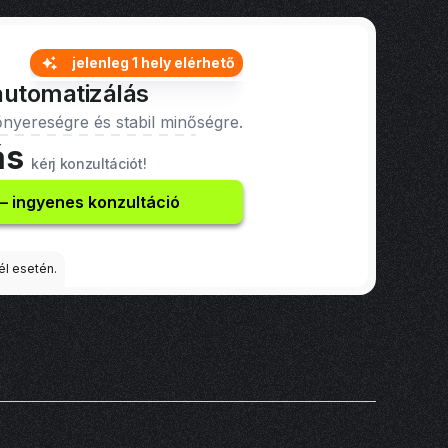
iáció, több a
lát kontrollt, és
összehangolt üzleti
jelenleg 1 hely elérhető
rés → iteráció →
automatizálás
nyereségre és stabil minőségre.
ás
kérj konzultációt!
 – ingyenes konzultáció
él esetén.