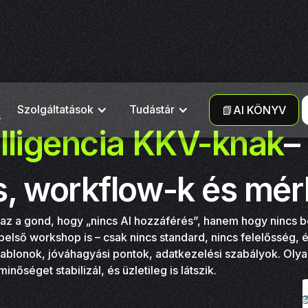
Szolgáltatások
Tudástár
📗AI KÖNYV
s
lligencia KKV-knak
–
, workflow-k és mér
z a gond, hogy „nincs AI hozzáférés”, hanem hogy nincs be
lső workshop is – csak nincs standard, nincs felelősség, és 
sablonok, jóváhagyási pontok, adatkezelési szabályok. Olya
nőséget stabilizál, és üzletileg is látszik.