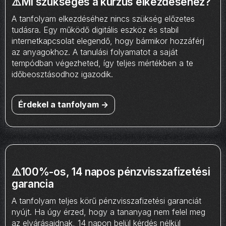
⚠️Mi szükséges a kurzus elkezdéséhez?
A tanfolyam elkezdéséhez nincs szükség előzetes
tudásra. Egy működő digitális eszköz és stabil
internetkapcsolat elegendő, hogy bármikor hozzáférj
az anyagokhoz. A tanulási folyamatot a saját
tempódban végezheted, így teljes mértékben a te
időbeosztásodhoz igazodik.
Érdekel a tanfolyam ->
⚠️100%-os, 14 napos pénzvisszafizetési
garancia
A tanfolyam teljes körű pénzvisszafizetési garanciát
nyújt. Ha úgy érzed, hogy a tananyag nem felel meg
az elvárásaidnak, 14 napon belül kérdés nélkül