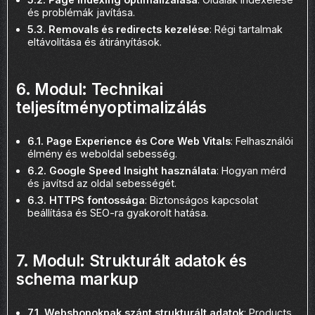
és problémák javítása.
5.3. Removals és redirects kezelése
: Régi tartalmak
eltávolítása és átirányítások.
6. Modul: Technikai
teljesítményoptimalizálás
6.1. Page Experience és Core Web Vitals
: Felhasználói
élmény és weboldal sebesség.
6.2. Google Speed Insight használata
: Hogyan mérd
és javítsd az oldal sebességét.
6.3. HTTPS fontossága
: Biztonságos kapcsolat
beállítása és SEO-ra gyakorolt hatása.
7. Modul: Strukturált adatok és
schema markup
7.1. Webshopoknak szánt strukturált adatok
: Products,