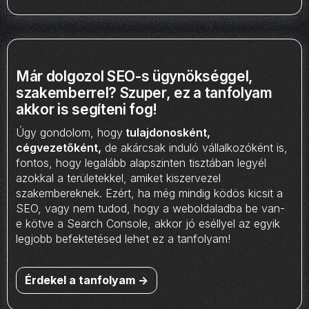
Már dolgozol SEO-s ügynökséggel,
szakemberrel? Szuper, ez a tanfolyam
akkor is segíteni fog!
Úgy gondolom, hogy
tulajdonosként,
cégvezetőként,
de akárcsak induló vállalkozóként is,
fontos, hogy legalább alapszinten tisztában legyél
azokkal a területekkel, amiket kiszervezel
szakembereknek. Ezért, ha még mindig ködös kicsit a
SEO, vagy nem tudod, hogy a weboldaladba be van-
e kötve a Search Console, akkor jó eséllyel az egyik
legjobb befektetésed lehet ez a tanfolyam!
Érdekel a tanfolyam ->