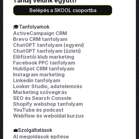
Tanulj velünk együtt!
Belépés a SKOOL csoportba
🎓Tanfolyamok
ActiveCampaign CRM
Brevo CRM tanfolyam
ChatGPT tanfolyam (egyéni)
ChatGPT tanfolyam (üzleti)
Előfizetői klub marketing
Facebook PPC tanfolyam
HubSpot CRM tanfolyam
Instagram marketing
Linkedin tanfolyam
Looker Studio, adatelemzés
Marketing szövegírás
SEO és Search Console
Shopify webshop tanfolyam
YouTube és podcast
Webflow és weboldal kurzus
💼Szolgáltatások
AI megoldások építése