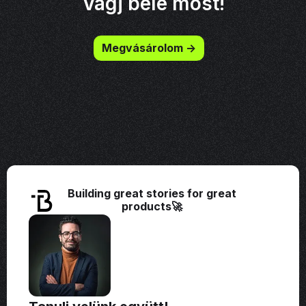
Vágj bele most!
Megvásárolom ->
Building great stories for great
products🚀