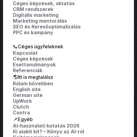
Céges képzések, oktatás
CRM rendszerek
Digitális marketing
Marketing mentorálás
SEO és Keresőoptimalizálás
PPC és kampány
📞Céges ügyfeleknek
Kapcsolat
Céges képzések
Esettanulmányok
Referenciák
🌎Itt is megtalálsz
Rólam bővebben
English site
German site
UpWork
Clutch
Contra
📌Egyéb
AI-használati kutatás 2026
Ki alakit kit? – Könyv az AI-ról