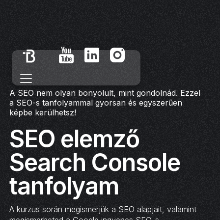
A SEO nem olyan bonyolult, mint gondolnád. Ezzel
a SEO-s tanfolyammal gyorsan és egyszerűen
képbe kerülhetsz!
SEO elemző
Search Console
tanfolyam
A kurzus során megismerjük a SEO alapjait, valamint