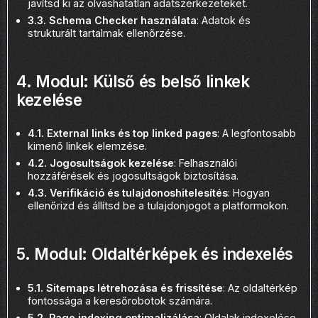
javítsd ki az olvashatatlan adatszerkezeteket.
3.3. Schema Checker használata
: Adatok és
strukturált tartalmak ellenőrzése.
4. Modul: Külső és belső linkek
kezelése
4.1. External links és top linked pages
: A legfontosabb
kimenő linkek elemzése.
4.2. Jogosultságok kezelése
: Felhasználói
hozzáférések és jogosultságok biztosítása.
4.3. Verifikáció és tulajdonoshitelesítés
: Hogyan
ellenőrizd és állítsd be a tulajdonjogot a platformokon.
5. Modul: Oldaltérképek és indexelés
5.1. Sitemaps létrehozása és frissítése
: Az oldaltérkép
fontossága a keresőrobotok számára.
5.2. Page indexing optimalizálása
: Oldalak indexelése