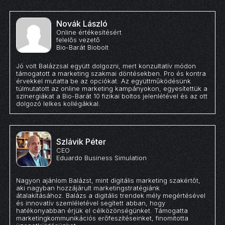
Novák László
Online értékesítésért
felelős vezető
Bio-Barát Biobolt
Jó volt Balázzsal együtt dolgozni, mert konzultatív módon
támogatott a marketing szakmai döntésekben. Pro és kontra
érvekkel mutatta be az opciókat. Az együttműködésünk
túlmutatott az online marketing kampányokon, egyesítettük a
szinergiákat a Bio-Barát 10 fizikai boltos jelenlétével és az ott
dolgozó lelkes kollégákkal.
Szlávik Péter
CEO
Eduardo Business Simulation
Nagyon ajánlom Balázst, mint digitális marketing szakértőt,
aki nagyban hozzájárult marketingstratégiánk
átalakításához. Balázs a digitális trendek mély megértésével
és innovatív szemléletével segített abban, hogy
hatékonyabban érjük el célközönségünket. Támogatta
marketingkommunikációs erőfeszítéseinket, finomította