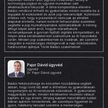
technológia jogászi és ügyvédi munkában való
alkalmazására fókuszált. A téma komplexitása ellenére
Balázs rendkívül érthető és gyakorlatias módon mutatta be a
legújabb AI eszközöket és azok jogi relevanciáját. Különösen
értékes volt, hogy a prezentáció nemcsak az elméleti
alapokat érintette, hanem konkrét felhasználási esetekkel
segítette a jogi munkafolyamatok optimalizálását. A tréning
átfogó képet adott arról, hogyan maradhatunk
versenyképesek a gyorsan fejlődő digitális környezetben, és
milyen etikai kérdésekkel kell számolnunk az AI használata
során. Minden jogi szakembernek és irodának, aki szeretné
integrálni a mesterséges intelligenciát a napi működésébe,
határozottan ajánljuk Török Balázs szakértelmét.
Pajor Dávid ügyvéd
ügyvéd
Dr. Pajor Dávid ügyvéd
Balázs felkészültsége és közvetlen hozzáállása segített
abban, hogy rövid idő alatt is érthetően és gyakorlatiasan
megismerjem az AI-rendszerek működését. A gyakorlatias
magyarázás során, minden kérdésemre részletes választ
kaptam, és úgy érzem, tényleg kaptam használható tudást.
Bátran ajánlom mindenkinek, aki személyes figyelmet és
gyors, hatékony tanulást szeretne a mesterséges