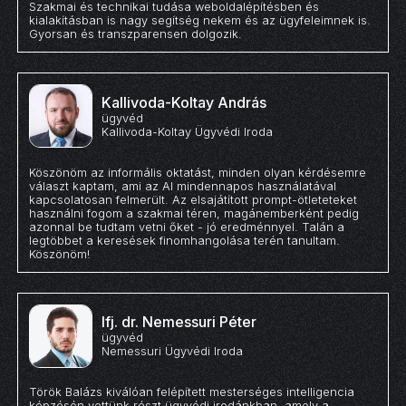
Szakmai és technikai tudása weboldalépítésben és
kialakításban is nagy segítség nekem és az ügyfeleimnek is.
Gyorsan és transzparensen dolgozik.
Kallivoda-Koltay András
ügyvéd
Kallivoda-Koltay Ügyvédi Iroda
Köszönöm az informális oktatást, minden olyan kérdésemre
választ kaptam, ami az AI mindennapos használatával
kapcsolatosan felmerült. Az elsajátított prompt-ötleteteket
használni fogom a szakmai téren, magánemberként pedig
azonnal be tudtam vetni őket - jó eredménnyel. Talán a
legtöbbet a keresések finomhangolása terén tanultam.
Köszönöm!
Ifj. dr. Nemessuri Péter
ügyvéd
Nemessuri Ügyvédi Iroda
Török Balázs kiválóan felépített mesterséges intelligencia
képzésén vettünk részt ügyvédi irodánkban, amely a