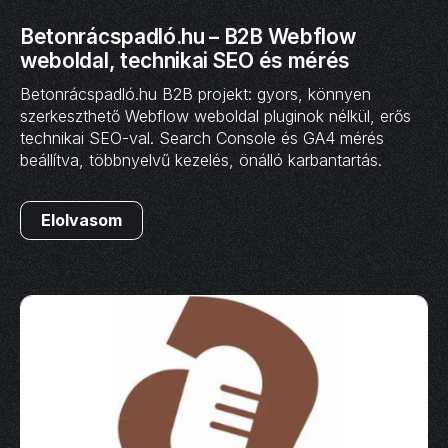
Betonrácspadló.hu – B2B Webflow
weboldal, technikai SEO és mérés
Betonrácspadló.hu B2B projekt: gyors, könnyen
szerkeszthető Webflow weboldal pluginok nélkül, erős
technikai SEO-val. Search Console és GA4 mérés
beállítva, többnyelvű kezelés, önálló karbantartás.
Elolvasom