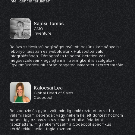
intelligencia területén.
Sajósi Tamás
CMO
Inventure
Balázs széleskörű segítséget nyújtott nekünk kampányaink
lebonyolításában és weboldalunk Hubspotba való
integrálásában. Támogatása felbecsülhetetlen volt,
megbeszéléseink egyfajta mini tréningként is szolgáltak.
Együttműködésünk során rengeteg ismeretet szereztem tőle.
Kalocsai Lea
Global Head of Sales
Codecool
Reszponzív és gyors volt, mindig emlékeztetett arra, ha
valami rajtam dependált vagy nekem kellett döntést hoznom
benne, így az összes szakmai-technikai feladatot
rábízhattam, míg nekem “csak” a Codecool specifikus
kérdésekkel kellett foglalkoznom.