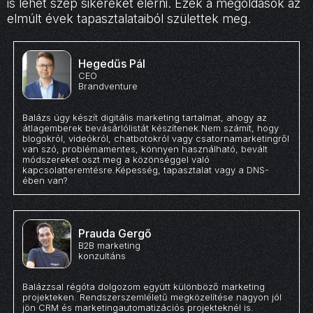
is lehet szép sikereket elérni. Ezek a megoldások az
elmúlt évek tapasztalataiból születtek meg.
Hegedűs Pál
CEO
Brandventure
Balázs úgy készít digitális marketing tartalmat, ahogy az
átlagemberek bevásárlólistát készítenek.Nem számít, hogy
blogokról, videókról, chatbotokról vagy csatornamarketingről
van szó, problémamentes, könnyen használható, bevált
módszereket oszt meg a közönséggel való
kapcsolatteremtésre.Képesség, tapasztalat vagy a DNS-
ében van?
Prauda Gergő
B2B marketing
konzultáns
Balázzsal régóta dolgozom együtt különböző marketing
projekteken. Rendszerszemléletű megközelítése nagyon jól
jön CRM és marketingautomatizációs projekteknél is.