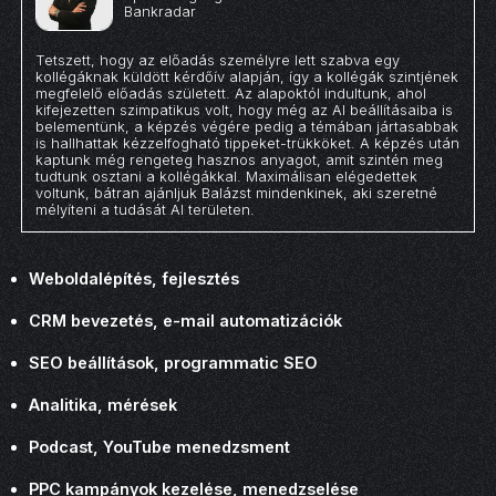
Bankradar
Tetszett, hogy az előadás személyre lett szabva egy
kollégáknak küldött kérdőív alapján, így a kollégák szintjének
megfelelő előadás született. Az alapoktól indultunk, ahol
kifejezetten szimpatikus volt, hogy még az AI beállításaiba is
belementünk, a képzés végére pedig a témában jártasabbak
is hallhattak kézzelfogható tippeket-trükköket. A képzés után
kaptunk még rengeteg hasznos anyagot, amit szintén meg
tudtunk osztani a kollégákkal. Maximálisan elégedettek
voltunk, bátran ajánljuk Balázst mindenkinek, aki szeretné
mélyíteni a tudását AI területen.
Weboldalépítés, fejlesztés
CRM bevezetés, e-mail automatizációk
SEO beállítások, programmatic SEO
Analitika, mérések
Podcast, YouTube menedzsment
PPC kampányok kezelése, menedzselése