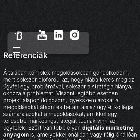
Referenciák
Általában komplex megoldásokban gondolkodom,
mert sokszor előfordul az, hogy hiába keres meg az
ügyfél egy problémával, sokszor a stratégia hiánya,
okozza a problémát. Viszont legtöbb esetben
projekt alapon dolgozom, igyekszem azokat a
megoldásokat átadni és betanítani az ügyfél kollégái
számára azokat a megoldásokat, amikkel egy
teljesebb marketingstratégiát tudnak vinni az
ügyfelek. Ezért van több olyan
digitális marketing
anyagom
is, amelyekkel önállóan vagy félig-önállóan