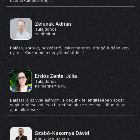
üzenetküldésünket, ...
Zelenák Adrián
Tulajdonos
zoldbolt.hu
Balázs, korrekt, hozzáértő, lelkiismeretes. Átfogó tudása van,
nyitott. Köszönöm az együttműködést!
Erdős Zentai Júlia
Tulajdonos
kalmankertje.hu
Balázst jó szívvel ajánlom, a cégünk fellendítésében sokat
segít tanácsaival és a hirdetéseink kezelésével! Jönnek az
ajánlatkérések!
Szabó-Kasornya Dávid
operatív igazgató