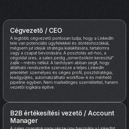
Cégvezető / CEO
A legtöbb cégvezető pontosan tudja, hogy a LinkedIn
tele van potenciális ügyfelekkel és döntéshozókkal,
mégsem jut idejük stratégia kialakítására, tartalomra
vagy a csapat bevonására. A posztolás ad-hoc, a
cégoldal üres, a sales pedig „ismerősökön keresztül”
zajlik – mérés nélkül. A tanfolyam abban segít, hogy
átlátható rendszerbe szervezze a teljes LinkedIn
jelenlétet: személyes és céges profil, posztstratégia,
leadgyűjtés, automatizálható workflow-k és mérhető
pipeline egyben. Nem marketinges szemlélettel, hanem
vezetői logikára építve.
B2B értékesítési vezető / Account
Manager
A sales csapatok nagy része úgy használja a LinkedInt,