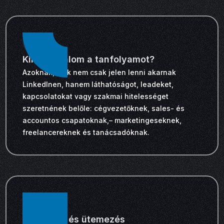
Kinek ajánlom a tanfolyamot?
Azoknak, akik nem csak jelen lenni akarnak
LinkedInen, hanem láthatóságot, leadeket,
kapcsolatokat vagy szakmai hitelességet
szeretnének belőle: cégvezetőknek, sales- és
accountos csapatoknak,– marketingeseknek,
freelancereknek és tanácsadóknak.
Időtartam és ütemezés