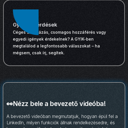
Gyakori kérdések
Céges számlázás, csomagos hozzáférés vagy
egyedi igények érdekelnek? A GYIK-ben
megtalálod a legfontosabb válaszokat – ha
mégsem, csak írj, segítek.
👀Nézz bele a bevezető videóba!
A bevezető videóban megmutatjuk, hogyan épül fel a
LinkedIn, milyen funkciók állnak rendelkezésedre, és