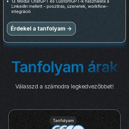
13. Modul: ChatGPT és CustomGPT-k használata a
LinkedIn mellett – posztírás, üzenetek, workflow-
integráció
Érdekel a tanfolyam ->
Tanfolyam árak
Válasszd a számodra legkedvezőbbet!
Tanfolyam