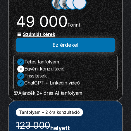
49 000
Forint
Számlát kérek
Ez érdekel
Teljes tanfolyam
Egyéni konzultáció
Frissítések
ChatGPT + Linkedin videó
🎁Ajándék 2+ órás AI tanfolyam
Tanfolyam + 2 óra konzultáció
123 000
helyett