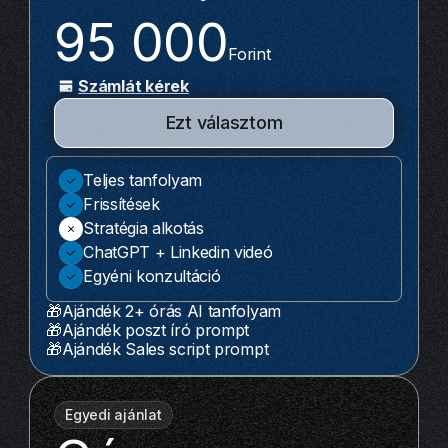
95 000
Forint
Számlát kérek
Ezt választom
Teljes tanfolyam
Frissítések
Stratégia alkotás
ChatGPT + Linkedin videó
Egyéni konzultáció
🎁Ajándék 2+ órás AI tanfolyam
🎁Ajándék poszt író prompt
🎁Ajándék Sales script prompt
Egyedi ajánlat