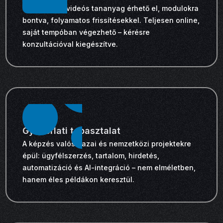
Több órányi videós tananyag érhető el, modulokra
bontva, folyamatos frissítésekkel. Teljesen online,
saját tempóban végezhető – kérésre
konzultációval kiegészítve.
Gyakorlati tapasztalat
A képzés valós hazai és nemzetközi projektekre
épül: ügyfélszerzés, tartalom, hirdetés,
automatizáció és AI-integráció – nem elméletben,
hanem éles példákon keresztül.