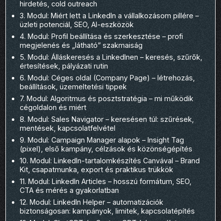
hirdetés, cold outreach
3. Modul: Miért lett a LinkedIn a vállalkozásom pillére –
üzleti potenciál, SEO, AI-eszközök
4. Modul: Profil beállítása és szerkesztése – profi
megjelenés és „látható” szakmaiság
5. Modul: Álláskeresés a LinkedInen – keresés, szűrők,
értesítések, pályázati rutin
6. Modul: Céges oldal (Company Page) – létrehozás,
beállítások, üzemeltetési tippek
7. Modul: Algoritmus és posztstratégia – mi működik
cégoldalon és miért
8. Modul: Sales Navigator – keresésen túl: szűrések,
mentések, kapcsolatfelvétel
9. Modul: Campaign Manager alapok – Insight Tag
(pixel), első kampány, célzások és közönségépítés
10. Modul: LinkedIn-tartalomkészítés Canvával – Brand
Kit, csapatmunka, export és praktikus trükkök
11. Modul: LinkedIn Articles – hosszú formátum, SEO,
CTA és mérés a gyakorlatban
12. Modul: LinkedIn Helper – automatizációk
biztonságosan: kampányok, limitek, kapcsolatépítés