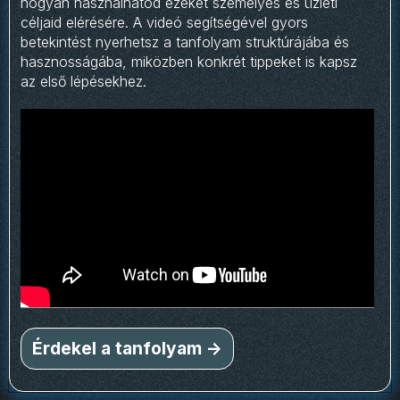
hogyan használhatod ezeket személyes és üzleti
céljaid elérésére. A videó segítségével gyors
betekintést nyerhetsz a tanfolyam struktúrájába és
hasznosságába, miközben konkrét tippeket is kapsz
az első lépésekhez.
Érdekel a tanfolyam ->