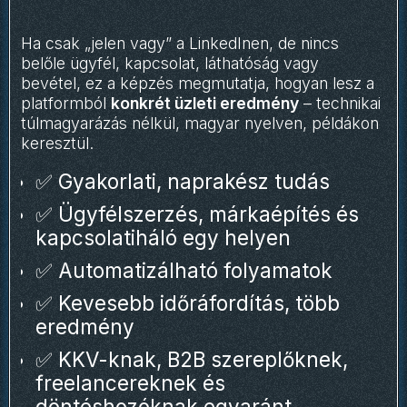
Ha csak „jelen vagy” a LinkedInen, de nincs
belőle ügyfél, kapcsolat, láthatóság vagy
bevétel, ez a képzés megmutatja, hogyan lesz a
platformból
konkrét üzleti eredmény
– technikai
túlmagyarázás nélkül, magyar nyelven, példákon
keresztül.
✅ Gyakorlati, naprakész tudás
✅ Ügyfélszerzés, márkaépítés és
kapcsolatiháló egy helyen
✅ Automatizálható folyamatok
✅ Kevesebb időráfordítás, több
eredmény
✅ KKV-knak, B2B szereplőknek,
freelancereknek és
döntéshozóknak egyaránt