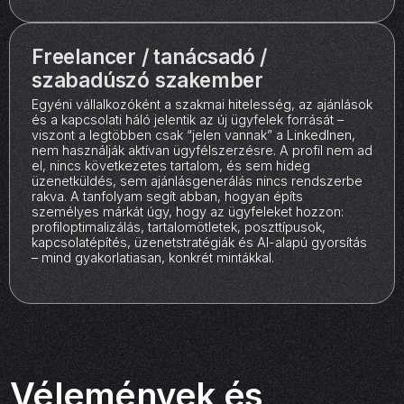
Freelancer / tanácsadó /
szabadúszó szakember
Egyéni vállalkozóként a szakmai hitelesség, az ajánlások
és a kapcsolati háló jelentik az új ügyfelek forrását –
viszont a legtöbben csak “jelen vannak” a LinkedInen,
nem használják aktívan ügyfélszerzésre. A profil nem ad
el, nincs következetes tartalom, és sem hideg
üzenetküldés, sem ajánlásgenerálás nincs rendszerbe
rakva. A tanfolyam segít abban, hogyan építs
személyes márkát úgy, hogy az ügyfeleket hozzon:
profiloptimalizálás, tartalomötletek, poszttípusok,
kapcsolatépítés, üzenetstratégiák és AI-alapú gyorsítás
– mind gyakorlatiasan, konkrét mintákkal.
Vélemények és