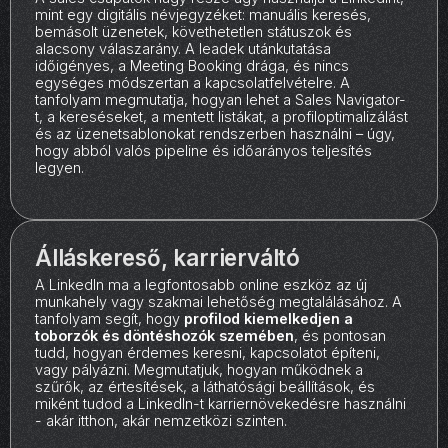
mint egy digitális névjegyzéket: manuális keresés,
bemásolt üzenetek, követhetetlen státuszok és
alacsony válaszarány. A leadek utánkutatása
időigényes, a Meeting Booking drága, és nincs
egységes módszertan a kapcsolatfelvételre. A
tanfolyam megmutatja, hogyan lehet a Sales Navigator-
t, a kereséseket, a mentett listákat, a profiloptimalizálást
és az üzenetsablonokat rendszerben használni – úgy,
hogy abból valós pipeline és időarányos teljesítés
legyen.
Álláskereső, karrierváltó
A LinkedIn ma a legfontosabb online eszköz az új
munkahely vagy szakmai lehetőség megtalálásához. A
tanfolyam segít, hogy
profilod kiemelkedjen a
toborzók és döntéshozók szemében
, és pontosan
tudd, hogyan érdemes keresni, kapcsolatot építeni,
vagy pályázni. Megmutatjuk, hogyan működnek a
szűrők, az értesítések, a láthatósági beállítások, és
miként tudod a LinkedIn-t karriernövekedésre használni
- akár itthon, akár nemzetközi szinten.