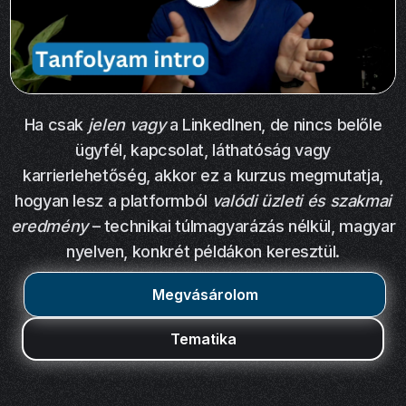
Ha csak
jelen vagy
a LinkedInen, de nincs belőle
ügyfél, kapcsolat, láthatóság vagy
karrierlehetőség, akkor ez a kurzus megmutatja,
hogyan lesz a platformból
valódi üzleti és szakmai
eredmény
– technikai túlmagyarázás nélkül, magyar
nyelven, konkrét példákon keresztül.
Megvásárolom
Tematika