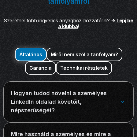
tanfolyamról
Szeretnél több ingyenes anyaghoz hozzáférni? 🡲
Lépj be
a klubba
!
Általános
Miről nem szól a tanfolyam?
Garancia
Technikai részletek
Hogyan tudod növelni a személyes
LinkedIn oldalad követőit,
népszerűségét?
A személyes LinkedIn oldal növekedésének kulcsa
a releváns és értékes tartalom megosztása, amely
Mire használd a személyes és mire a
reflektál a célközönséged igényeire. Emellett fontos