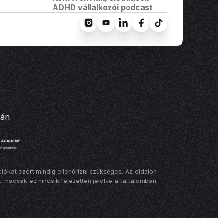
ADHD vállalkozói podcast
ján
ókat ezért mindig ellenőrizni szükséges. Az oldalon
, hacsak ez nincs kifejezetten jelölve a tartalomban.