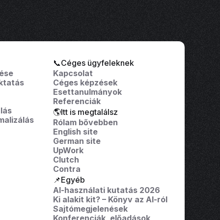
📞Céges ügyfeleknek
tése
Kapcsolat
ktatás
Céges képzések
Esettanulmányok
Referenciák
lás
🌎Itt is megtalálsz
malizálás
Rólam bővebben
English site
German site
UpWork
Clutch
Contra
📌Egyéb
AI-használati kutatás 2026
Ki alakit kit? – Könyv az AI-ról
Sajtómegjelenések
Konferenciák, előadások