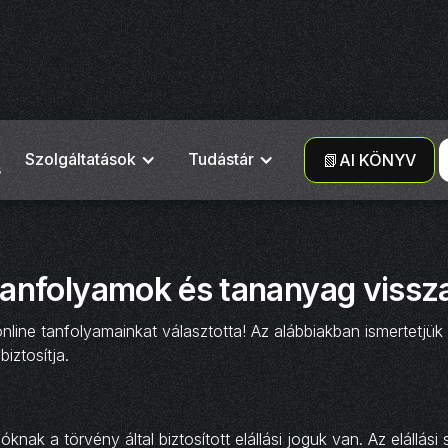
Szolgáltatások
Tudástár
📗AI KÖNYV
s
tanfolyamok és tananyag vissza
nline tanfolyamainkat választotta! Az alábbiakban ismertetjük 
iztosítja.
nak a törvény által biztosított elállási joguk van. Az elállási