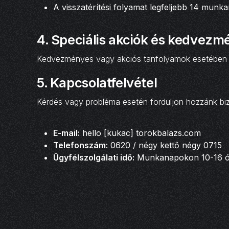
A visszatérítési folyamat legfeljebb 14 munk
4.
Speciális akciók és kedvez
Kedvezményes vagy akciós tanfolyamok esetében vis
5.
Kapcsolatfelvétel
Kérdés vagy probléma esetén forduljon hozzánk biz
E-mail:
hello [kukac] torokbalazs.com
Telefonszám:
0620 / négy kettő négy 0715
Ügyfélszolgálati idő:
Munkanapokon 10-16 ó