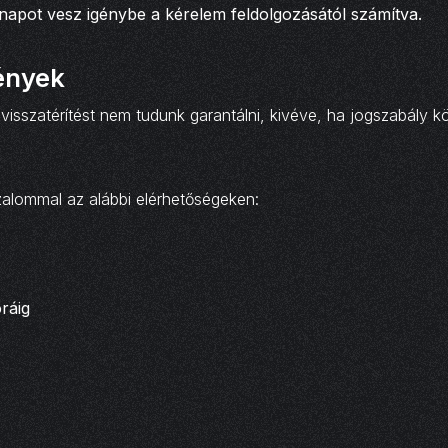
anapot vesz igénybe a kérelem feldolgozásától számítva.
mények
szatérítést nem tudunk garantálni, kivéve, ha jogszabály kö
alommal az alábbi elérhetőségeken:
ráig