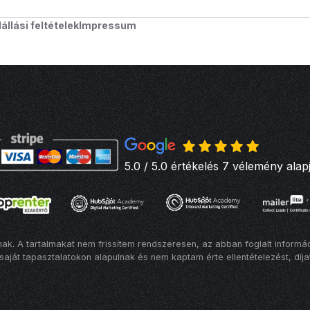
lállási feltételek
Impressum
5.0 / 5.0 értékelés 7 vélemény alap
ak. A tartalmakat nem frissítem rendszeresen, az abban foglalt informáci
saját tapasztalatokon alapulnak és nem kaptam érte ellentételezést, díjat