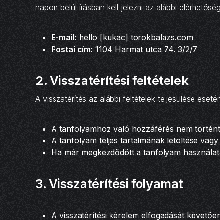
napon belül írásban kell jelezni az alábbi elérhetősé
E-mail:
hello [kukac] torokbalazs.com
Postai cím:
1104 Harmat utca 74. 3/2/7
2.
Visszatérítési feltételek
A visszatérítés az alábbi feltételek teljesülése eseté
A tanfolyamhoz való hozzáférés nem történt m
A tanfolyam teljes tartalmának letöltése vag
Ha már megkezdődött a tanfolyam használata (
3.
Visszatérítési folyamat
A visszatérítési kérelem elfogadását követően