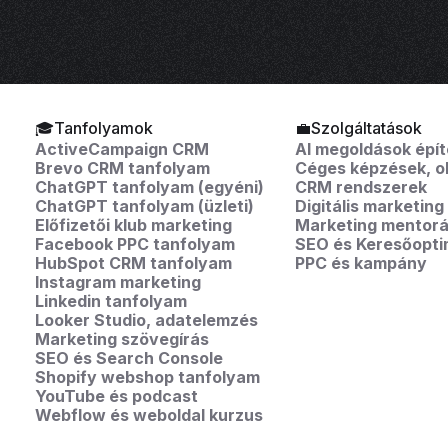
🎓Tanfolyamok
💼Szolgáltatások
ActiveCampaign CRM
AI megoldások épí
Brevo CRM tanfolyam
Céges képzések, o
ChatGPT tanfolyam (egyéni)
CRM rendszerek
ChatGPT tanfolyam (üzleti)
Digitális marketing
Előfizetői klub marketing
Marketing mentorá
Facebook PPC tanfolyam
SEO és Keresőopti
HubSpot CRM tanfolyam
PPC és kampány
Instagram marketing
Linkedin tanfolyam
Looker Studio, adatelemzés
Marketing szövegírás
SEO és Search Console
Shopify webshop tanfolyam
YouTube és podcast
Webflow és weboldal kurzus