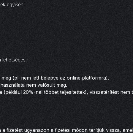
gek egyikén:
n lehetséges:
eg (pl. nem lett belépve az online platformra).
y használata nem valósult meg.
például 20%-nál többet teljesítettek), visszatérítést nem t
 a fizetést ugyanazon a fizetési módon térítjük vissza, ame