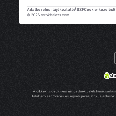
Adatkezelési tájékoztató
ÁSZF
Cookie-kezelés
E
© 2026 torokbalazs.com
A cikkek, videók nem minősülnek üzleti tanácsadásn
található szoftveres és egyéb javaslatok, ajánlások 