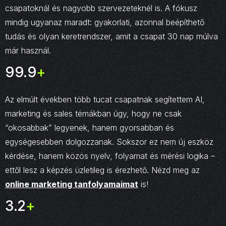
csapatoknál és nagyobb szervezeteknél is. A fókusz
mindig ugyanaz maradt: gyakorlati, azonnal beépíthető
tudás és olyan keretrendszer, amit a csapat 30 nap múlva
már használ.
99.9
+
Az elmúlt években több tucat csapatnak segítettem AI,
marketing és sales témákban úgy, hogy ne csak
“okosabbak” legyenek, hanem gyorsabban és
egységesebben dolgozzanak. Sokszor ez nem új eszköz
kérdése, hanem közös nyelv, folyamat és mérési logika –
ettől lesz a képzés üzletileg is érezhető. Nézd meg az
online marketing tanfolyamaimat
is!
3.2
+
million