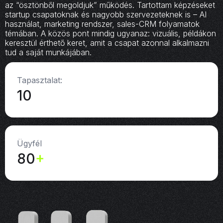
az “ösztönből megoldjuk” működés. Tartottam képzéseket
startup csapatoknak és nagyobb szervezeteknek is – AI
használat, marketing rendszer, sales-CRM folyamatok
témában. A közös pont mindig ugyanaz: vizuális, példákon
keresztül érthető keret, amit a csapat azonnal alkalmazni
tud a saját munkájában.
Tapasztalat:
10
Ügyfél
80
+