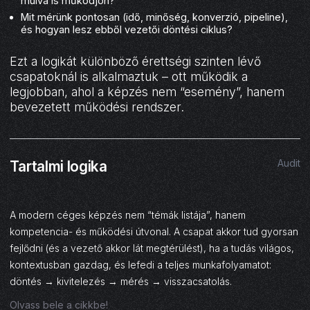
múlva is működjön?
Mit mérünk pontosan (idő, minőség, konverzió, pipeline),
és hogyan lesz ebből vezetői döntési ciklus?
Ezt a logikát különböző érettségi szinten lévő
csapatoknál is alkalmaztuk – ott működik a
legjobban, ahol a képzés nem “esemény”, hanem
bevezetett működési rendszer.
02
Audit
Tartalmi logika
A modern céges képzés nem “témák listája”, hanem
kompetencia- és működési útvonal. A csapat akkor tud gyorsan
fejlődni (és a vezető akkor lát megtérülést), ha a tudás világos,
kontextusban gazdag, és lefedi a teljes munkafolyamatot:
döntés → kivitelezés → mérés → visszacsatolás.
Olvass bele a cikkbe!