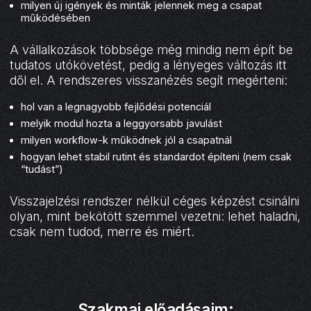
milyen új igények és minták jelennek meg a csapat
működésében
A vállalkozások többsége még mindig nem épít be
tudatos utókövetést, pedig a lényeges változás itt
dől el. A rendszeres visszanézés segít megérteni:
hol van a legnagyobb fejlődési potenciál
melyik modul hozta a leggyorsabb javulást
milyen workflow-k működnek jól a csapatnál
hogyan lehet stabil rutint és standardot építeni (nem csak
“tudást”)
Visszajelzési rendszer nélkül céges képzést csinálni
olyan, mint bekötött szemmel vezetni: lehet haladni,
csak nem tudod, merre és miért.
Szakmai előadásaim: