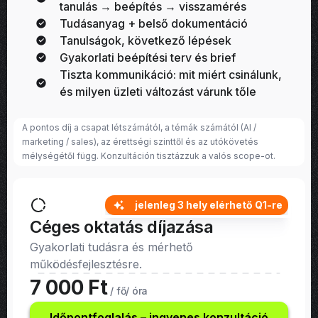
tanulás → beépítés → visszamérés
Tudásanyag + belső dokumentáció
Tanulságok, következő lépések
Gyakorlati beépítési terv és brief
Tiszta kommunikáció: mit miért csinálunk,
és milyen üzleti változást várunk tőle
A pontos díj a csapat létszámától, a témák számától (AI /
marketing / sales), az érettségi szinttől és az utókövetés
mélységétől függ. Konzultáción tisztázzuk a valós scope-ot.
jelenleg 3 hely elérhető Q1-re
Céges oktatás díjazása
Gyakorlati tudásra és mérhető
működésfejlesztésre.
7 000 Ft
/ fő/ óra
Időpontfoglalás – ingyenes konzultáció