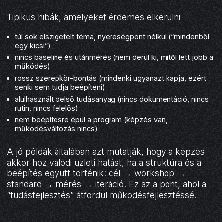
Tipikus hibák, amelyeket érdemes elkerülni
túl sok elszigetelt téma, nyereségpont nélkül (“mindenből
egy kicsi”)
nincs baseline és utánmérés (nem derül ki, mitől lett jobb a
működés)
rossz szerepkör-bontás (mindenki ugyanazt kapja, ezért
senki sem tudja beépíteni)
alulhasznált belső tudásanyag (nincs dokumentáció, nincs
rutin, nincs felelős)
nem beépítésre épül a program (képzés van,
működésváltozás nincs)
A jó példák általában azt mutatják, hogy a képzés
akkor hoz valódi üzleti hatást, ha a struktúra és a
beépítés együtt történik: cél → workshop →
standard → mérés → iteráció. Ez az a pont, ahol a
“tudásfejlesztés” átfordul működésfejlesztéssé.