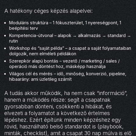
A hatékony céges képzés alapelvei:
Moduláris struktúra – 1 fókuszterület, 1 nyereségpont, 1
beépítési terv
Kompetencia-útvonal – alapok → alkalmazás → standard →
rutin
Workshop és “saját példa” – a csapat a saját folyamataiban
dolgozik, nem elméleti példákon
Szerepkör alapú bontás – vezető / marketing / sales /
operáció más döntést hoz, másképp használja
Világos cél és mérés – idő, minőség, konverzió, pipeline,
hibaarány: ami üzletileg számít
A tudás akkor működik, ha nem csak “információ”,
hanem a működés része: segít a csapatnak
gyorsabban dönteni, csökkenti a hibákat, és
elvezeti a folyamatot a következő értelmes
lépéshez. Ezért építünk minden képzéshez egy
rövid, használható belső standardot is (playbook,
minták, checklist), amit a csapat 30 nap múlva is elő