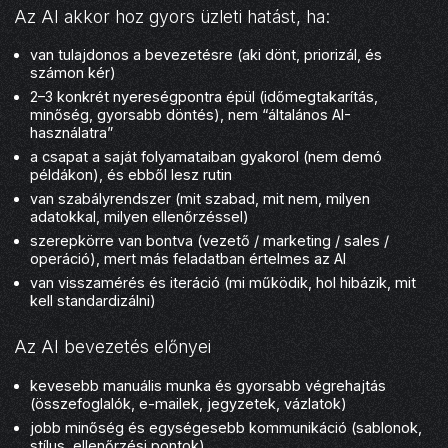
Az AI akkor hoz gyors üzleti hatást, ha:
van tulajdonos a bevezetésre (aki dönt, priorizál, és
számon kér)
2–3 konkrét nyereségpontra épül (időmegtakarítás,
minőség, gyorsabb döntés), nem “általános AI-
használatra”
a csapat a saját folyamataiban gyakorol (nem demó
példákon), és ebből lesz rutin
van szabályrendszer (mit szabad, mit nem, milyen
adatokkal, milyen ellenőrzéssel)
szerepkörre van bontva (vezető / marketing / sales /
operáció), mert más feladatban értelmes az AI
van visszamérés és iteráció (mi működik, hol hibázik, mit
kell standardizálni)
Az AI bevezetés előnyei
kevesebb manuális munka és gyorsabb végrehajtás
(összefoglalók, e-mailek, jegyzetek, vázlatok)
jobb minőség és egységesebb kommunikáció (sablonok,
stílus, ellenőrzési pontok)