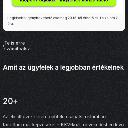
Legkisebb igénybevehető csomag 20 fő-től érhető el, 1 alkalom 2
óra.
Te is erre
számíthatsz:
Amit az ügyfelek a legjobban értékelnek
20
+
Az elmúlt évek során többféle csapatstruktúrában
tartottam már képzéseket – KKV-knál, növekedésben lévő