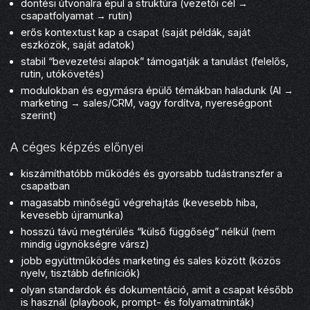
döntési útvonalra épül a struktúra (vezetői cél →
csapatfolyamat → rutin)
erős kontextust kap a csapat (saját példák, saját
eszközök, saját adatok)
stabil “bevezetési alapok” támogatják a tanulást (felelős,
rutin, utókövetés)
modulokban és egymásra épülő témákban haladunk (AI →
marketing → sales/CRM, vagy fordítva, nyereségpont
szerint)
A céges képzés előnyei
kiszámíthatóbb működés és gyorsabb tudástranszfer a
csapatban
magasabb minőségű végrehajtás (kevesebb hiba,
kevesebb újramunka)
hosszú távú megtérülés “külső függőség” nélkül (nem
mindig ügynökségre vársz)
jobb együttműködés marketing és sales között (közös
nyelv, tisztább definíciók)
olyan standardok és dokumentáció, amit a csapat később
is használ (playbook, prompt- és folyamatminták)