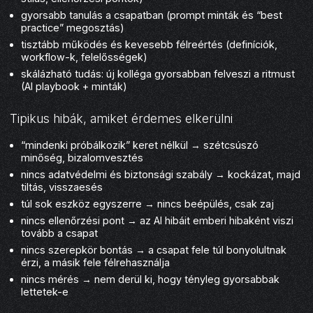
gyorsabb tanulás a csapatban (prompt minták és “best
practice” megosztás)
tisztább működés és kevesebb félreértés (definíciók,
workflow-k, felelősségek)
skálázható tudás: új kolléga gyorsabban felveszi a ritmust
(AI playbook + minták)
Tipikus hibák, amiket érdemes elkerülni
“mindenki próbálkozik” keret nélkül → szétcsúszó
minőség, bizalomvesztés
nincs adatvédelmi és biztonsági szabály → kockázat, majd
tiltás, visszaesés
túl sok eszköz egyszerre → nincs beépülés, csak zaj
nincs ellenőrzési pont → az AI hibáit emberi hibaként viszi
tovább a csapat
nincs szerepkör bontás → a csapat fele túl bonyolultnak
érzi, a másik fele félrehasználja
nincs mérés → nem derül ki, hogy tényleg gyorsabbak
lettetek-e