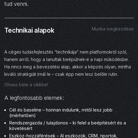
tud venni.
03
Munka megkezdése
Technikai alapok
A céges tudásfejlesztés “technikája” nem platformokról szól,
hanem arról, hogy a tanultak beépülnek-e a napi működésbe.
Ha nincs meg a bevezetési alap, akkor a képzés olyan, mintha
kiváló stratégiát írnál le – csak épp nem lesz belőle rutin.
Olvass bele a cikkbe!
A legfontosabb elemek:
Cél és baseline – honnan indulunk, mitől lesz jobb
(mérhetően)
Rendszergazda / tulajdonos – ki felel a beépítésért és a
követésért
Eszköz-hozzáférések – AI eszközök, CRM, riportok,