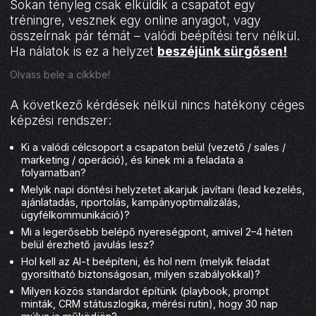
Sokan tényleg csak elküldik a csapatot egy
tréningre, vesznek egy online anyagot, vagy
összeírnak pár témát – valódi beépítési terv nélkül.
Ha nálatok is ez a helyzet
beszéjünk sürgősen!
Olvass bele a cikkbe!
A következő kérdések nélkül nincs hatékony céges
képzési rendszer:
Ki a valódi célcsoport a csapaton belül (vezető / sales /
marketing / operáció), és kinek mi a feladata a
folyamatban?
Melyik napi döntési helyzetet akarjuk javítani (lead kezelés,
ajánlatadás, riportolás, kampányoptimalizálás,
ügyfélkommunikáció)?
Mi a legerősebb belépő nyereségpont, amivel 2–4 héten
belül érezhető javulás lesz?
Hol kell az AI-t beépíteni, és hol nem (melyik feladat
gyorsítható biztonságosan, milyen szabályokkal)?
Milyen közös standardot építünk (playbook, prompt
minták, CRM státuszlogika, mérési rutin), hogy 30 nap