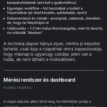
kampányfelületek (ami kell a gyakorlathoz)
Egységes workflow – hol használjuk a tudást a
folyamatban (pl. lead kezelés, ajánlatadás, riport)
Dokumentáció és minták – promptok, sablonok, checklist-
ek, hogy ne felejtődjön el
Utókövetés – 1–2 hét múlva finomhangolás, mert itt derül ki,
mi működik “élesben”
A technikai alapok hiánya olyan, mintha jó képzést
tartanál, csak épp a csapatnak nincs kapaszkodója,
hogy másnap is ugyanúgy csinálja: jelen van a
tudás, de nem látható a működésben.
04
Mérési rendszer és dashboard
Analitika felállítása
A céges képzés akkor térül meg, ha mérhetően javítja a