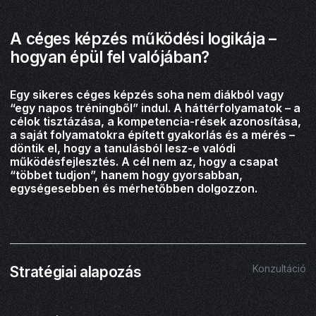
A céges képzés működési logikája –
hogyan épül fel valójában?
Egy sikeres céges képzés soha nem diákból vagy
“egy napos tréningből” indul. A háttérfolyamatok – a
célok tisztázása, a kompetencia-rések azonosítása,
a saját folyamatokra épített gyakorlás és a mérés –
döntik el, hogy a tanulásból lesz-e valódi
működésfejlesztés. A cél nem az, hogy a csapat
“többet tudjon”, hanem hogy gyorsabban,
egységesebben és mérhetőbben dolgozzon.
01
Konzultáció
Stratégiai alapozás