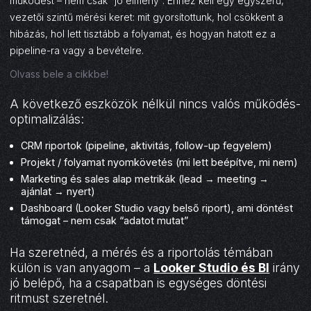
működést – nem csak “jó élmény”. Ehhez kell egy egyszerű,
vezetői szintű mérési keret: mit gyorsítottunk, hol csökkent a
hibázás, hol lett tisztább a folyamat, és hogyan hatott ez a
pipeline-ra vagy a bevételre.
Olvass bele a cikkbe!
A következő eszközök nélkül nincs valós működés-
optimalizálás:
CRM riportok (pipeline, aktivitás, follow-up fegyelem)
Projekt / folyamat nyomkövetés (mi lett beépítve, mi nem)
Marketing és sales alap metrikák (lead → meeting →
ajánlat → nyert)
Dashboard (Looker Studio vagy belső riport), ami döntést
támogat – nem csak “adatot mutat”
Ha szeretnéd, a mérés és a riportolás témában
külön is van anyagom – a
Looker Studio és BI
irány
jó belépő, ha a csapatban is egységes döntési
ritmust szeretnél.