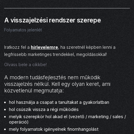
05
A visszajelzési rendszer szerepe
Folyamatos jelenlét
Iratkozz fel a
hírlevelemre
, ha szeretnél képben lenni a
legfrissebb marketinges trendekkel, megoldásokkal!
Olvass bele a cikkbe!
A modern tudásfejlesztés nem működik
visszajelzés nélkül. Kell egy olyan keret, ami
közvetlenül megmutatja:
hol használja a csapat a tanultakat a gyakorlatban
hol csúszik vissza a régi működés
melyik szerepkör hol akad el (vezető / marketing / sales /
operáció)
mely folyamatok igényelnek finomhangolást