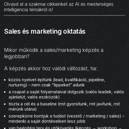
Olvasd el a szakmai cikkeinket az AI és mesterséges
intelligencia témákról is!
Sales és marketing oktatás
Mikor működik a sales/marketing képzés a
legjobban?
A képzés akkor hoz valódi változást, ha:
közös nyelvet építünk (lead, kvalifikáció, pipeline,
nurturing) – nem csak “tippeket” adunk
a csapat a saját folyamataival dolgozik (valós leadek, valós
ajánlatút, valós eszközök)
tiszta a cél és a baseline (mit gyorsítunk, mit javítunk, mit
mérünk utána)
szerepkörre bontjuk a tudást (vezető / marketing / sales) –
mindenki a saját döntéseiben lesz jobb
van beépítési terv és utókövetés (képzés → workshop →