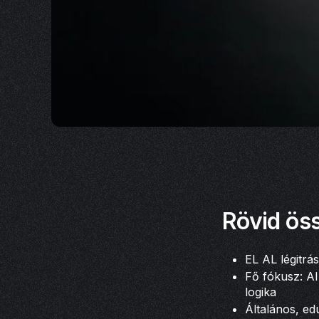
Rövid öss
EL AL légitrá
Fő fókusz: AI
logika
Általános, ed