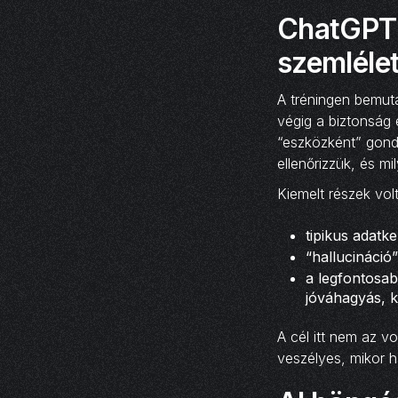
ChatGPT 
szemlélet
A tréningen bemut
végig a biztonság 
“eszközként” gondo
ellenőrizzük, és mi
Kiemelt részek vol
tipikus adatk
“hallucináció
a legfontosab
jóváhagyás, k
A cél itt nem az v
veszélyes, mikor h