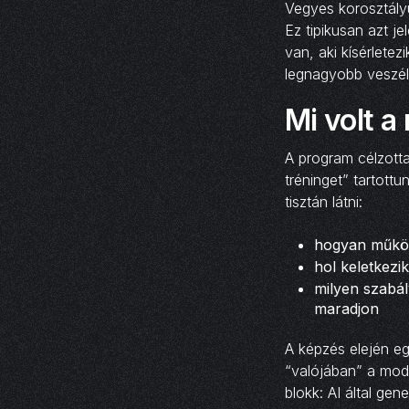
Vegyes korosztályú
Ez tipikusan azt je
van, aki kísérletez
legnagyobb veszél
Mi volt a
A program célzotta
tréninget” tartott
tisztán látni:
hogyan működ
hol keletkezi
milyen szabál
maradjon
A képzés elején eg
“valójában” a model
blokk: AI által gen