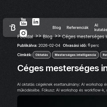
AI
Blog
Referenciák
kutatá
>>
>>
Főoldal
Blog
Céges mesterséges in
6
Olvasási idő:
perc
Publikálva:
2026-02-04
Címkék:
Oktatás
Mesterséges intelligencia
Re
Céges mesterséges int
AI oktatás cégeknek esettanulmány: AI workshop és 
működésébe. Fókusz: AI workshop és workflow-k, 