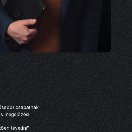
dősebb) csapatnak
és megelőzési
zően tévedni”