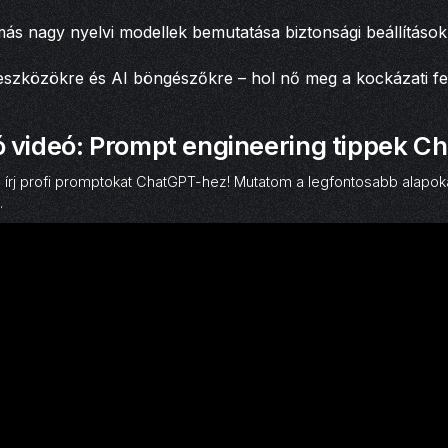
s nagy nyelvi modellek bemutatása biztonsági beállításokk
 eszközökre és AI böngészőkre – hol nő meg a kockázati fel
 videó: Prompt engineering tippek C
írj profi promptokat ChatGPT-hez! Mutatom a legfontosabb alapok
.