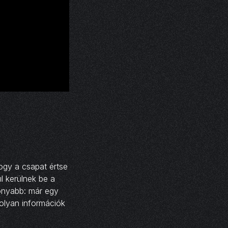
ogy a csapat értse
l kerülnek be a
onyabb: már egy
s olyan információk