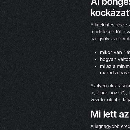
AI böngé
kockázat
A kitekintés része
modelleken túl tov
hangsúly azon volt
mikor van “lá
hogyan változ
mi az a minim
marad a hasz
Az ilyen oktatások
nyúljunk hozzá”), 
vezetői oldal is lát
Mi lett 
A legnagyobb ered