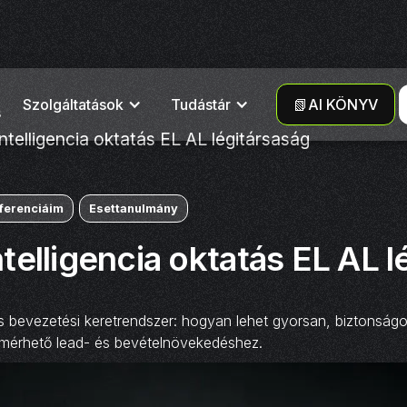
Szolgáltatások
Tudástár
📗AI KÖNYV
s
telligencia oktatás EL AL légitársaság
ferenciáim
Esettanulmány
elligencia oktatás EL AL l
bevezetési keretrendszer: hogyan lehet gyorsan, biztonságosa
mérhető lead- és bevételnövekedéshez.