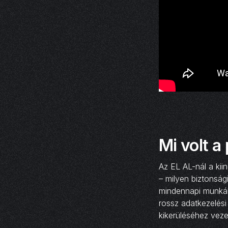
Mi volt a
Az EL AL-nál a kii
– milyen biztonság
mindennapi munkáb
rossz adatkezelési 
kikerüléséhez vez