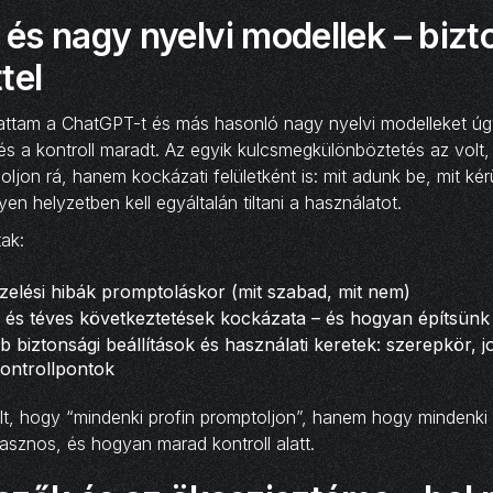
és nagy nyelvi modellek – bizt
tel
attam a ChatGPT-t és más hasonló nagy nyelvi modelleket úg
és a kontroll maradt. Az egyik kulcsmegkülönböztetés az volt
ljon rá, hanem kockázati felületként is: mit adunk be, mit ké
lyen helyzetben kell egyáltalán tiltani a használatot.
tak:
ezelési hibák promptoláskor (mit szabad, mit nem)
” és téves következtetések kockázata – és hogyan építsünk e
b biztonsági beállítások és használati keretek: szerepkör, j
ontrollpontok
olt, hogy “mindenki profin promptoljon”, hanem hogy mindenki 
asznos, és hogyan marad kontroll alatt.