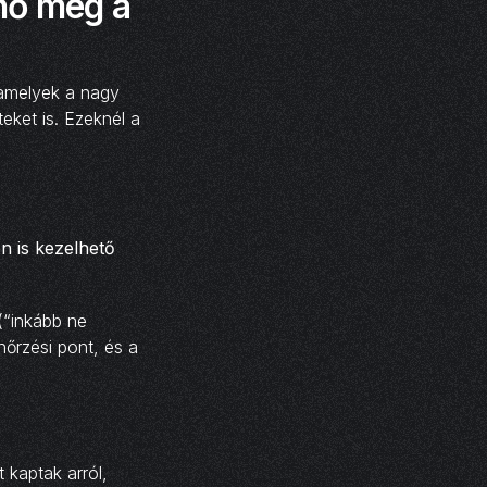
nő meg a
 amelyek a nagy
eket is. Ezeknél a
n is kezelhető
(“inkább ne
nőrzési pont, és a
 kaptak arról,