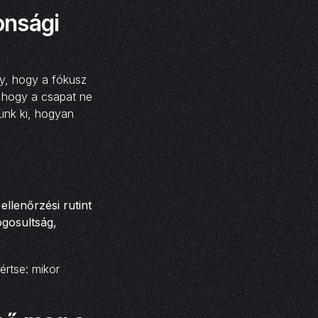
onsági
y, hogy a fókusz
, hogy a csapat ne
rünk ki, hogyan
llenőrzési rutint
ogosultság,
értse: mikor