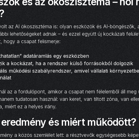
szők és az ökoszisztéma – hol 
?
 volt az AI ökoszisztéma is: olyan eszközök és AI-böngészők,
ábbi lehetőségeket adnak – és ezzel együtt új kockázati felület
, hogy a csapat felismerje:
thatatlan” adatáramlás egy eszközben
ik a kockázat, ha a rendszer külső forrásokból dolgozik
ális működési szabályrendszer, amivel vállalati környezetbe
nálat
nál az a fordulópont, amikor a csapat nem félelemből áll meg 
hanem tudatosan használ: van keret, van tiltott zóna, van elle
ja, miért ez a helyes irány.
az eredmény és miért működött?
mény a közös szemlélet lett: a résztvevők egységesebb képet