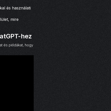
al és használati
ület, mire
hatGPT-hez
at és példákat, hogy