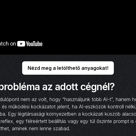
Nézd meg a letölthető anyagokat!
 probléma az adott cégnél?
ndulópont nem az volt, hogy “használjunk több AI-t”, hanem h
i és működési kockázatot jelent, ha AI-eszközök kontroll nélkü
a. Egy légitársasági környezetben a kockázati küszöb alacs
reflex, egy félreértett beállítás vagy egy túl őszinte prompt i
ethet, aminek nem lenne szabad.