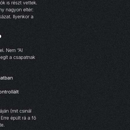
k is részt vettek.
ony nagyon eltér:
kázat. Ilyenkor a
?
el. Nem “AI
segít a csapatnak
latban
ntrollált
ján (mit csinál
Erre épült rá a fő
te.