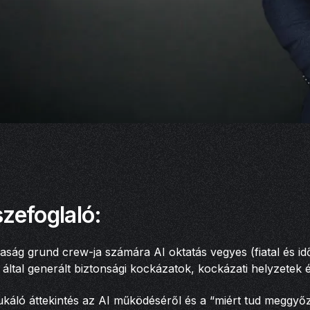
zefoglaló:
saság grund crew-ja számára AI oktatás vegyes (fiatal és i
 által generált biztonsági kockázatok, kockázati helyzetek 
ukáló áttekintés az AI működéséről és a “miért tud meggyő