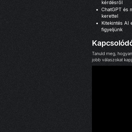
kérdésről
ChatGPT és má
kerettel
Kitekintés AI
figyeljünk
Kapcsolódó
Tanuld meg, hogyan 
jobb válaszokat kapj