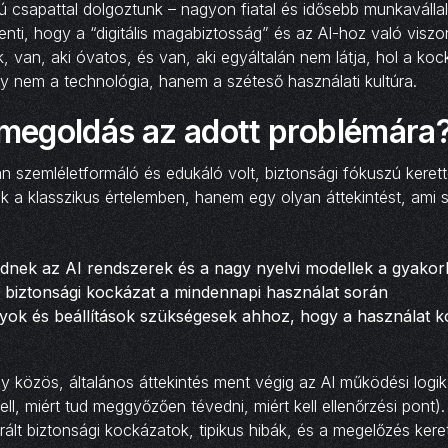
 csapattal dolgoztunk – nagyon fiatal és idősebb munkavállaló
lenti, hogy a “digitális magabiztosság” és az AI-hoz való visz
ik, van, aki óvatos, és van, aki egyáltalán nem látja, hol a koc
y nem a technológia, hanem a széteső használati kultúra.
 megoldás az adott problémára
n szemléletformáló és edukáló volt, biztonsági fókuszú kerett
unk a klasszikus értelemben, hanem egy olyan áttekintést, ami 
nek az AI rendszerek és a nagy nyelvi modellek a gyakor
k biztonsági kockázat a mindennapi használat során
yok és beállítások szükségesek ahhoz, hogy a használat ko
y közös, általános áttekintés ment végig az AI működési logiká
l, miért tud meggyőzően tévedni, miért kell ellenőrzési pont). 
erált biztonsági kockázatok, tipikus hibák, és a megelőzés kere