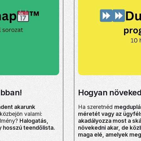
abban!
Hogyan növekedj
ndent akarunk
Ha szeretnéd
megdupláz
 közbejön valami:
méretét vagy az ügyfé
redmény?
Halogatás,
akadályozza most a sk
y hosszú teendőlista.
növekedni akar, de köz
maga elé, amelyek megn