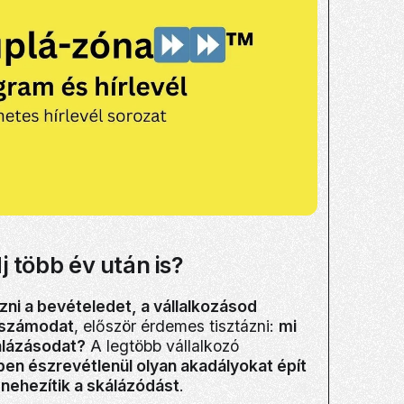
 több év után is?
ni a bevételedet, a vállalkozásod
lszámodat
, először érdemes tisztázni:
mi
álázásodat?
A legtöbb vállalkozó
ben észrevétlenül olyan akadályokat épít
ehezítik a skálázódást
.