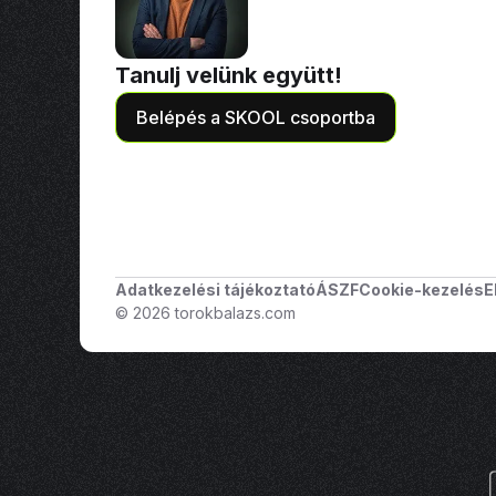
Tanulj velünk együtt!
Belépés a SKOOL csoportba
Adatkezelési tájékoztató
ÁSZF
Cookie-kezelés
E
© 2026 torokbalazs.com