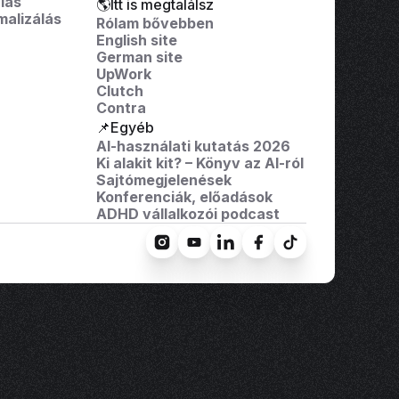
lás
🌎Itt is megtalálsz
malizálás
Rólam bővebben
English site
German site
UpWork
Clutch
Contra
📌Egyéb
AI-használati kutatás 2026
Ki alakit kit? – Könyv az AI-ról
Sajtómegjelenések
Konferenciák, előadások
ADHD vállalkozói podcast