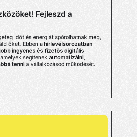
zközöket! Fejleszd a
geteg időt és energiát spórolhatnak meg,
áld őket. Ebben a
hírlevélsorozatban
jobb ingyenes és fizetős digitális
 amelyek segítenek
automatizálni,
abbá tenni
a vállalkozásod működését.