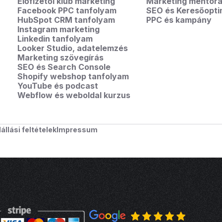
Előfizetői klub marketing
Marketing mentorá
Facebook PPC tanfolyam
SEO és Keresőopti
HubSpot CRM tanfolyam
PPC és kampány
Instagram marketing
Linkedin tanfolyam
Looker Studio, adatelemzés
Marketing szövegírás
SEO és Search Console
Shopify webshop tanfolyam
YouTube és podcast
Webflow és weboldal kurzus
lállási feltételek
Impressum