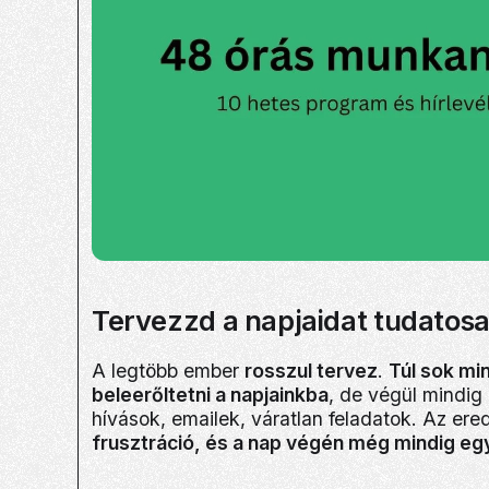
Tervezzd a napjaidat tudatos
A legtöbb ember
rosszul tervez
.
Túl sok mi
beleerőltetni a napjainkba
, de végül mindig
hívások, emailek, váratlan feladatok. Az e
frusztráció, és a nap végén még mindig eg