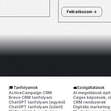
Feliratkozom ->
🎓Tanfolyamok
💼Szolgáltatások
ActiveCampaign CRM
AI megoldások épí
Brevo CRM tanfolyam
Céges képzések, o
ChatGPT tanfolyam (egyéni)
CRM rendszerek
ChatGPT tanfolyam (üzleti)
Digitális marketing