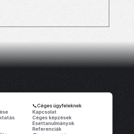
📞Céges ügyfeleknek
tése
Kapcsolat
ktatás
Céges képzések
Esettanulmányok
Referenciák