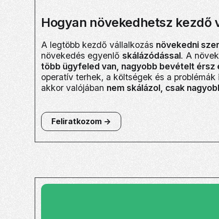
Hogyan növekedhetsz kezdő v
A legtöbb kezdő vállalkozás
növekedni sze
növekedés egyenlő
skálázódással
. A növek
több ügyfeled van, nagyobb bevételt érsz 
operatív terhek, a költségek és a problémák
akkor valójában
nem skálázol, csak nagyob
Feliratkozom ->