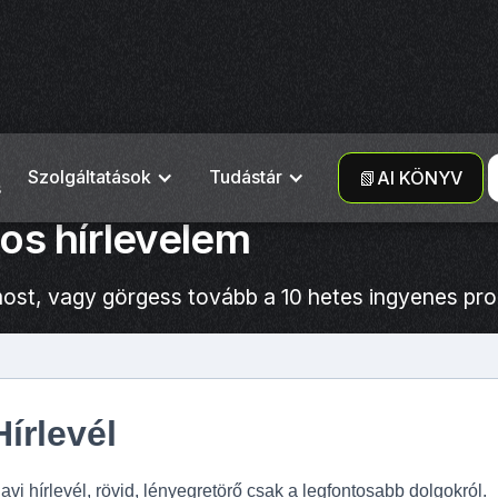
Szolgáltatások
Tudástár
📗AI KÖNYV
s
nos hírlevelem
 most, vagy görgess tovább a 10 hetes ingyenes pr