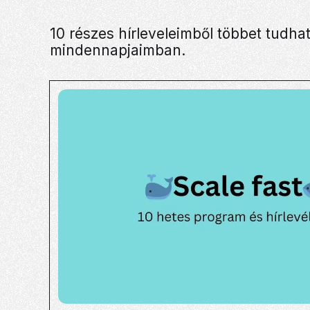
10 részes hírleveleimből többet tudha
mindennapjaimban.