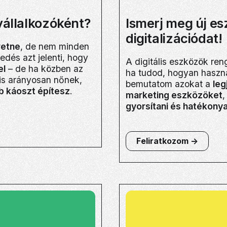
állalkozóként?
Ismerj meg új es
digitalizációdat!
retne
, de nem minden
edés azt jelenti, hogy
A digitális eszközök ren
el
– de ha közben az
ha tudod, hogyan haszn
 is arányosan nőnek,
bemutatom azokat a
leg
b káoszt építesz
.
marketing eszközöket
,
gyorsítani és hatékony
Feliratkozom ->