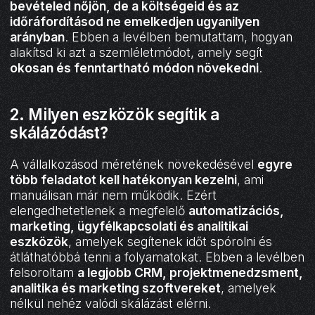
bevételed nőjön, de a költségeid és az
időráfordításod ne emelkedjen ugyanilyen
arányban
. Ebben a levélben bemutattam, hogyan
alakítsd ki azt a szemléletmódot, amely segít
okosan és fenntartható módon növekedni
.
2. Milyen eszközök segítik a
skálázódást?
A vállalkozásod méretének növekedésével
egyre
több feladatot kell hatékonyan kezelni
, ami
manuálisan már nem működik. Ezért
elengedhetetlenek a megfelelő
automatizációs,
marketing, ügyfélkapcsolati és analitikai
eszközök
, amelyek segítenek időt spórolni és
átláthatóbbá tenni a folyamatokat. Ebben a levélben
felsoroltam
a legjobb CRM, projektmenedzsment,
analitika és marketing szoftvereket
, amelyek
nélkül nehéz valódi skálázást elérni.