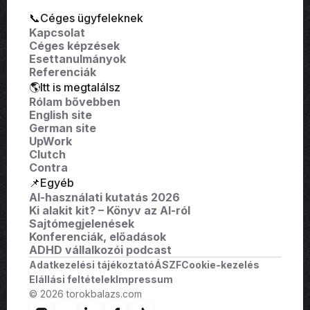
📞Céges ügyfeleknek
Kapcsolat
Céges képzések
Esettanulmányok
Referenciák
🌎Itt is megtalálsz
Rólam bővebben
English site
German site
UpWork
Clutch
Contra
📌Egyéb
AI-használati kutatás 2026
Ki alakit kit? – Könyv az AI-ról
Sajtómegjelenések
Konferenciák, előadások
ADHD vállalkozói podcast
Adatkezelési tájékoztató
ÁSZF
Cookie-kezelés
Elállási feltételek
Impressum
© 2026 torokbalazs.com