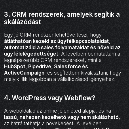
3. CRM rendszerek, amelyek segítik a
skálázódást
Egy jó CRM rendszer lehetővé teszi, hogy
átláthatóan kezeld az ügyfélkapcsolataidat,
automatizáld a sales folyamataidat és növeld az
ügyfélelégedettséget
. A levélben bemutattam a
legnépszerűbb CRM rendszereket, mint a
HubSpot, Pipedrive, Salesforce és
ActiveCampaign
, és segítettem kiválasztani, hogy
melyik illik legjobban a vállalkozásod igényeihez.
4. WordPress vagy Webflow?
A weboldalad az online jelenléted alapja, és ha
lassú, nehezen kezelhető vagy nem skálázható
,
az hátráltathatja a növekedést. A levélben