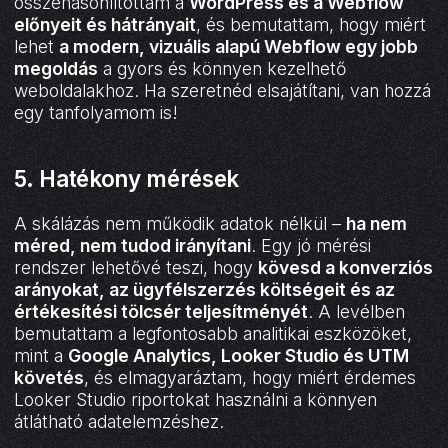
összehasonlítottam a
WordPress és a Webflow
előnyeit és hátrányait
, és bemutattam, hogy miért
lehet
a modern, vizuális alapú Webflow egy jobb
megoldás
a gyors és könnyen kezelhető
weboldalakhoz. Ha szeretnéd elsajátítani, van hozzá
egy tanfolyamom is!
5. Hatékony mérések
A skálázás nem működik adatok nélkül –
ha nem
méred, nem tudod irányítani
. Egy jó mérési
rendszer lehetővé teszi, hogy
kövesd a konverziós
arányokat, az ügyfélszerzés költségeit és az
értékesítési tölcsér teljesítményét
. A levélben
bemutattam a legfontosabb analitikai eszközöket,
mint a
Google Analytics, Looker Studio és UTM
követés
, és elmagyaráztam, hogy miért érdemes
Looker Studio riportokat használni a könnyen
átlátható adatelemzéshez.