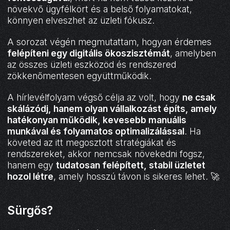
növekvő ügyfélkört és a belső folyamatokat,
könnyen elveszhet az üzleti fókusz.
A sorozat végén megmutattam, hogyan érdemes
felépíteni egy digitális ökoszisztémát
, amelyben
az összes üzleti eszközöd és rendszered
zökkenőmentesen együttműködik.
A hírlevélfolyam végső célja az volt, hogy
ne csak
skálázódj, hanem olyan vállalkozást építs, amely
hatékonyan működik, kevesebb manuális
munkával és folyamatos optimalizálással
. Ha
követed az itt megosztott stratégiákat és
rendszereket, akkor nemcsak növekedni fogsz,
hanem egy
tudatosan felépített, stabil üzletet
hozol létre
, amely hosszú távon is sikeres lehet. 🚀
Sürgős?