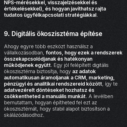
NPS-mérésekkel, visszajelzésekkel és
értékelésekkel), és hogyan javíthatsz rajta
tudatos ügyfélkapcsolati stratégiákkal
.
9. Digitális ökoszisztéma építése
Ahogy egyre több eszközt használsz a
vállalkozásodban,
fontos, hogy ezek a rendszerek
összekapcsolódjanak és hatékonyan
működjenek együtt
. Egy jól felépített digitális
ökoszisztéma biztosítja, hogy
az adatok
automatikusan áramoljanak a CRM, marketing,
pénzügyi és analitikai rendszereid között
, így te
adatvezérelt döntéseket hozhatsz és
csökkentheted a manuális munkát
. A levélben
bemutattam, hogyan építheted fel ezt az
ökoszisztémát, hogy stabil alapot biztosítson a
skálázódásodhoz.