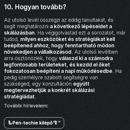
10. Hogyan tovább?
Az utolsó levél összegzi az eddig tanultakat, és
segít meghatározni
a következő lépéseidet a
skálázásban
. Ha végigolvastad ezt a sorozatot, már
tudod,
milyen eszközöket és stratégiákat kell
beépítened ahhoz, hogy fenntartható módon
növekedjen a vállalkozásod
. Az utolsó levélben
arra ösztönözlek, hogy
válaszd ki a számodra
legfontosabb területeket, és kezdd el őket
fokozatosan beépíteni a napi működésedbe
. Ha
pedig személyre szabott segítségre van
szükséged, egy konzultáción
együtt
megtervezhetjük a konkrét skálázási
stratégiádat
.
További hírleveleim:
🦾Pén-techie kilépő🦿™