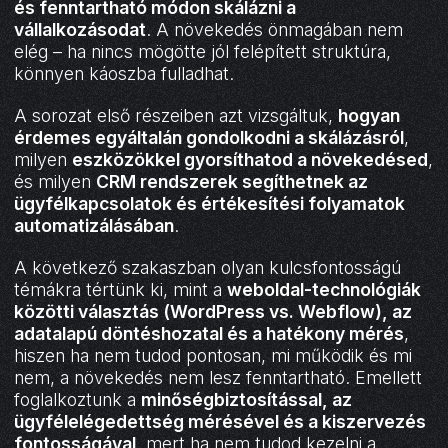
és fenntartható módon skálázni a
vállalkozásodat
. A növekedés önmagában nem
elég – ha nincs mögötte jól felépített struktúra,
könnyen káoszba fulladhat.
A sorozat első részeiben azt vizsgáltuk,
hogyan
érdemes egyáltalán gondolkodni a skálázásról
,
milyen
eszközökkel gyorsíthatod a növekedésed
,
és milyen
CRM rendszerek segíthetnek az
ügyfélkapcsolatok és értékesítési folyamatok
automatizálásában
.
A következő szakaszban olyan kulcsfontosságú
témákra tértünk ki, mint a
weboldal-technológiák
közötti választás (WordPress vs. Webflow), az
adatalapú döntéshozatal és a hatékony mérés
,
hiszen ha nem tudod pontosan, mi működik és mi
nem, a növekedés nem lesz fenntartható. Emellett
foglalkoztunk a
minőségbiztosítással, az
ügyfélelégedettség mérésével és a kiszervezés
fontosságával
, mert ha nem tudod kezelni a