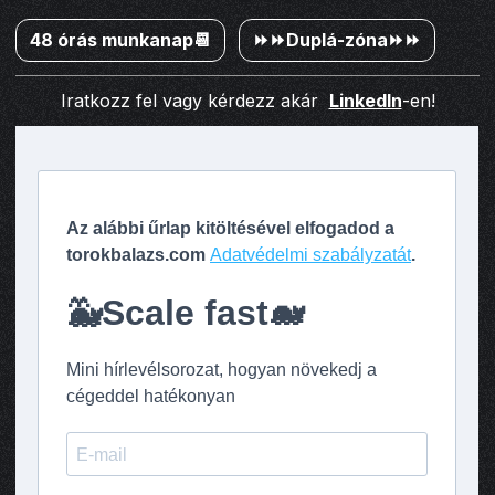
48 órás munkanap📆
⏩⏩Duplá-zóna⏩⏩
Iratkozz fel vagy kérdezz akár
LinkedIn
-en!