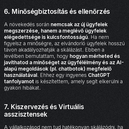
6. Minőségbiztosítás és ellenőrzés
A növekedés során
nemcsak az új ügyfelek
megszerzése, hanem a meglévő ügyfelek
elégedettsége is kulcsfontosságú
. Ha nem
figyelsz a minőségre, az elvándorló ügyfelek hosszú
távon akadályozhatják a skálázást. Ebben a
levélben bemutattam, hogy
hogyan mérheted és
javíthatod a minőséget az ügyfélélmény és az AI-
alapú megoldások (pl. chatbotok) megfelelő
használatával
. Ehhez egy ingyenes
ChatGPT
tanfolyamot
is készítettem, amely segít elkerülni a
gyakori hibákat.
7. Kiszervezés és Virtuális
asszisztensek
A vállalkozásod nem tud hatékonyan skálázódni, ha