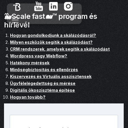
🐳Scale fast🐋™ program és
hírlevél
Hogyan gondolkodjunk a skálázódásról?
Milyen eszközök segítik a skálázódást?
CRM rendszerek, amelyek segítik a skálázódást
Wordpress vagy Webflow?
Hatékony mérések
Minőségbiztosítás és ellenőrzés
Kiszervezés és Virtuális asszisztensek
Ügyfélelégedettség és mérése
Digitális ökoszisztéma építése
Hogyan tovább?