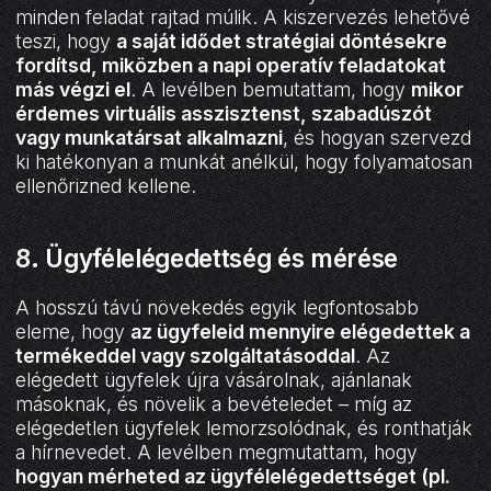
minden feladat rajtad múlik. A kiszervezés lehetővé
teszi, hogy
a saját idődet stratégiai döntésekre
fordítsd, miközben a napi operatív feladatokat
más végzi el
. A levélben bemutattam, hogy
mikor
érdemes virtuális asszisztenst, szabadúszót
vagy munkatársat alkalmazni
, és hogyan szervezd
ki hatékonyan a munkát anélkül, hogy folyamatosan
ellenőrizned kellene.
8. Ügyfélelégedettség és mérése
A hosszú távú növekedés egyik legfontosabb
eleme, hogy
az ügyfeleid mennyire elégedettek a
termékeddel vagy szolgáltatásoddal
. Az
elégedett ügyfelek újra vásárolnak, ajánlanak
másoknak, és növelik a bevételedet – míg az
elégedetlen ügyfelek lemorzsolódnak, és ronthatják
a hírnevedet. A levélben megmutattam, hogy
hogyan mérheted az ügyfélelégedettséget (pl.