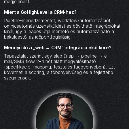
megjelenést.
Miért a GoHighLevel a CRM-hez?
Pipeline-menedzsmentet, workflow-automatizációt,
omnicsatornás üzenetküldést és bővíthető integrációkat
kínál, így a leadek útja mérhető és automatizálható a
beküldéstől az időpontfoglalásig.
Mennyi idő a „web → CRM” integráció első köre?
Tapasztalat szerint egy alap űrlap → pipeline → e-
mail/SMS flow 2–4 hét alatt megvalósítható
(specifikáció, mapping, tesztelés függvényében). Ezt
követheti a scoring, a többnyelvűség és a fejlettebb
szegmensek.