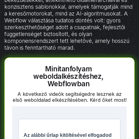
konzisztens sablonokkal, amelyek támogatják mind
a keresőmotorokat, mind az AI-algoritmusokat. A
Webflow választása tudatos döntés volt: gyors
szerkeszthetőséget adott a csapatnak, fejlesztői
függetlenséget biztosított, és olyan
komponensrendszert tett lehetővé, amely hosszú
távon is fenntartható marad.
Minitanfolyam
weboldalkészítéshez,
Webflowban
A következő videók segítségedre lesznek az
első weboldalad elkészítésében. Kérd őket most!