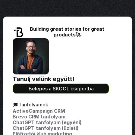
Building great stories for great
products🚀
Tanulj velünk együtt!
Belépés a SKOOL csoportba
🎓Tanfolyamok
ActiveCampaign CRM
Brevo CRM tanfolyam
ChatGPT tanfolyam (egyéni)
ChatGPT tanfolyam (üzleti)
Előfizetői klub marketing