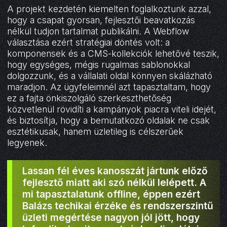
A projekt kezdetén kiemelten foglalkoztunk azzal,
hogy a csapat gyorsan, fejlesztői beavatkozás
nélkül tudjon tartalmat publikálni. A Webflow
választása ezért stratégiai döntés volt: a
komponensek és a CMS-kollekciók lehetővé teszik,
hogy egységes, mégis rugalmas sablonokkal
dolgozzunk, és a vállalati oldal könnyen skálázható
maradjon. Az ügyfeleimnél azt tapasztaltam, hogy
ez a fajta önkiszolgáló szerkeszthetőség
közvetlenül rövidíti a kampányok piacra viteli idejét,
és biztosítja, hogy a bemutatkozó oldalak ne csak
esztétikusak, hanem üzletileg is célszerűek
legyenek.
Lassan fél éves kanosszát jártunk előző
fejlesztő miatt aki szó nélkül lelépett. A
mi tapasztalatunk offline, éppen ezért
Balázs techikai érzéke és rendszerszintű
üzleti megértése nagyon jól jött, hogy