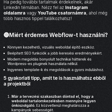
Ha pedig további tartalmak érdekelnek, akár
Linkedin témában. Nézz fel az
Instagram
oldalamra
vagy
YouTube csatornámra
, ahol még
több hasznos tippel találkozhatsz!
🔵Miért érdemes Webflow-t használni?
Könnyen kezelhető, vizuális weboldal építő eszköz.
Beépített SEO funkciók a jobb keresési eredményekért.
Modern megoldás bonyolult technikai hátterek és
Wordpress-es pluginek használata nélkül.
Ingyenes template-k és megoldások a gyors induláshoz.
5 gyakorlati tipp, amit te is használhatsz ebből
a projektből
Már a tervezési szakaszban döntsd el, hogy a
weboldal tartalomkezelésben mennyire legyen
önkiszolgáló.
Ez közvetlenül meghatározza a
kampányok sebességét.