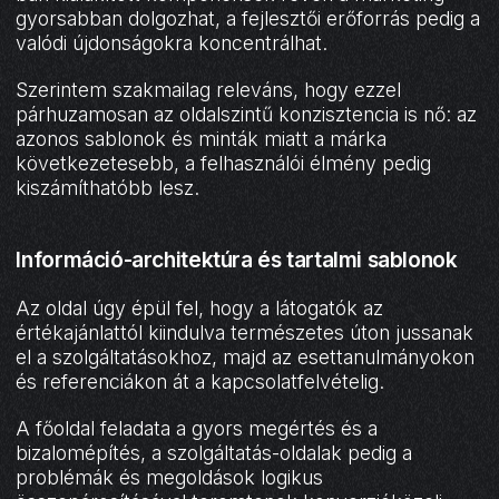
gyorsabban dolgozhat, a fejlesztői erőforrás pedig a
valódi újdonságokra koncentrálhat.
Szerintem szakmailag releváns, hogy ezzel
párhuzamosan az oldalszintű konzisztencia is nő: az
azonos sablonok és minták miatt a márka
következetesebb, a felhasználói élmény pedig
kiszámíthatóbb lesz.
Információ-architektúra és tartalmi sablonok
Az oldal úgy épül fel, hogy a látogatók az
értékajánlattól kiindulva természetes úton jussanak
el a szolgáltatásokhoz, majd az esettanulmányokon
és referenciákon át a kapcsolatfelvételig.
A főoldal feladata a gyors megértés és a
bizalomépítés, a szolgáltatás-oldalak pedig a
problémák és megoldások logikus