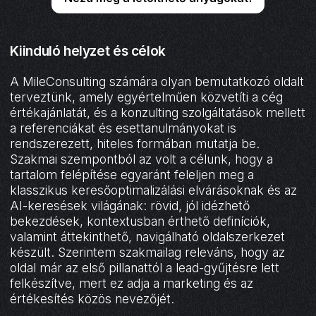
Kiinduló helyzet és célok
A MileConsulting számára olyan bemutatkozó oldalt
terveztünk, amely egyértelműen közvetíti a cég
értékajánlatát, és a konzulting szolgáltatások mellett
a referenciákat és esettanulmányokat is
rendszerezett, hiteles formában mutatja be.
Szakmai szempontból az volt a célunk, hogy a
tartalom felépítése egyaránt feleljen meg a
klasszikus keresőoptimalizálási elvárásoknak és az
AI-keresések világának: rövid, jól idézhető
bekezdések, kontextusban érthető definíciók,
valamint áttekinthető, navigálható oldalszerkezet
készült. Szerintem szakmailag releváns, hogy az
oldal már az első pillanattól a lead-gyűjtésre lett
felkészítve, mert ez adja a marketing és az
értékesítés közös nevezőjét.