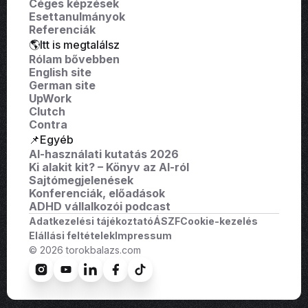
Céges képzések
Esettanulmányok
Referenciák
🌎Itt is megtalálsz
Rólam bővebben
English site
German site
UpWork
Clutch
Contra
📌Egyéb
AI-használati kutatás 2026
Ki alakit kit? – Könyv az AI-ról
Sajtómegjelenések
Konferenciák, előadások
ADHD vállalkozói podcast
Adatkezelési tájékoztató
ÁSZF
Cookie-kezelés
Elállási feltételek
Impressum
© 2026 torokbalazs.com