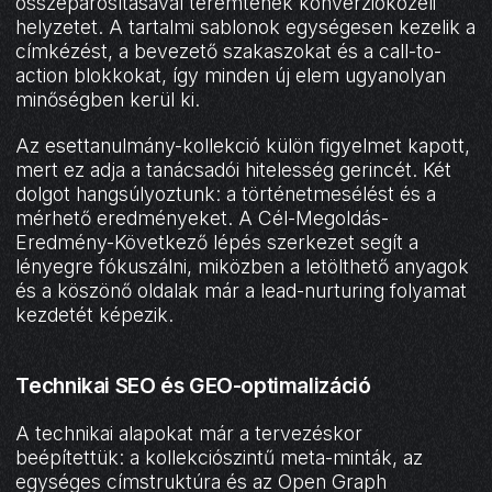
összepárosításával teremtenek konverzióközeli
helyzetet. A tartalmi sablonok egységesen kezelik a
címkézést, a bevezető szakaszokat és a call-to-
action blokkokat, így minden új elem ugyanolyan
minőségben kerül ki.
Az esettanulmány-kollekció külön figyelmet kapott,
mert ez adja a tanácsadói hitelesség gerincét. Két
dolgot hangsúlyoztunk: a történetmesélést és a
mérhető eredményeket. A Cél-Megoldás-
Eredmény-Következő lépés szerkezet segít a
lényegre fókuszálni, miközben a letölthető anyagok
és a köszönő oldalak már a lead-nurturing folyamat
kezdetét képezik.
Technikai SEO és GEO-optimalizáció
A technikai alapokat már a tervezéskor
beépítettük: a kollekciószintű meta-minták, az
egységes címstruktúra és az Open Graph