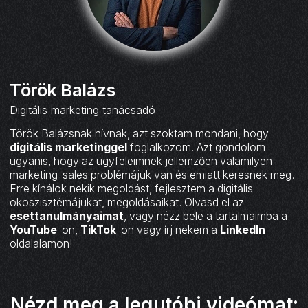
Török Balázs
Digitális marketing tanácsadó
Török Balázsnak hívnak, azt szoktam mondani, hogy
digitális marketinggel
foglalkozom. Azt gondolom
ugyanis, hogy az ügyfeleimnek jellemzően valamilyen
marketing-sales problémájuk van és emiatt keresnek meg.
Erre kínálok nekik megoldást, fejlesztem a digitális
ökoszisztémájukat, megoldásaikat. Olvasd el az
esettanulmányaimat
, vagy nézz bele a tartalmaimba a
YouTube
-on,
TikTok
-on vagy írj nekem a
LinkedIn
oldalalamon!
Nézd meg a legutóbi videómat: