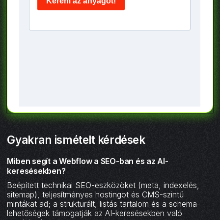
Gyakran ismételt kérdések
Miben segít a Webflow a SEO-ban és az AI-
keresésekben?
Beépített technikai SEO-eszközöket (meta, indexelés,
sitemap), teljesítményes hostingot és CMS-szintű
mintákat ad; a strukturált, listás tartalom és a schema-
lehetőségek támogatják az AI-keresésekben való