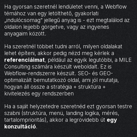
Ha gyorsan szeretnél lendületet venni, a Webflow
témához van egy letölthető, gyakorlati
„indulócsomag” jellegű anyag is - ezt megtalálod az
oldalon lejjebb görgetve, vagy az ingyenes
anyagaim között.
Ha szeretnél többet tudni arról, milyen oldalakat
lehet építeni, akkor pedig nézd meg kérlek a
referenciáimat
, például az egyik legutóbbi, a MILE
Consulting számára készült weboldalt. Ez is
Webflow-rendszerre készült. SEO- és GEO-
optimalizált bemutatkozó oldal, ami jól mutatja,
hogyan áll össze a stratégia + struktúra +
kivitelezés egy rendszerben
Ha a saját helyzetedre szeretnéd ezt gyorsan testre
szabni (struktúra, menü, landing logika, mérés,
tartalomprioritás), akkor a legrövidebb út
egy
konzultáció
.