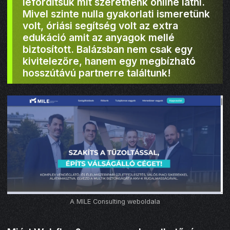
lefordítsuk mit szeretnénk online látni.
Mivel szinte nulla gyakorlati ismeretünk
volt, óriási segítség volt az extra
edukáció amit az anyagok mellé
biztosított. Balázsban nem csak egy
kivitelezőre, hanem egy megbízható
hosszútávú partnerre találtunk!
A MILE Consulting weboldala