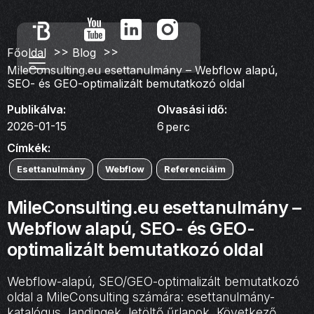
>>
>>
Főoldal
Blog
MileConsulting.eu esettanulmány – Webflow alapú,
SEO- és GEO-optimalizált bemutatkozó oldal
Publikálva:
Olvasási idő:
2026-01-15
6
perc
Címkék:
Esettanulmány
Webflow
Referenciáim
MileConsulting.eu esettanulmány –
Webflow alapú, SEO- és GEO-
optimalizált bemutatkozó oldal
Webflow-alapú, SEO/GEO-optimalizált bemutatkozó
oldal a MileConsulting számára: esettanulmány-
katalógus, landingek, letöltő űrlapok. Következő