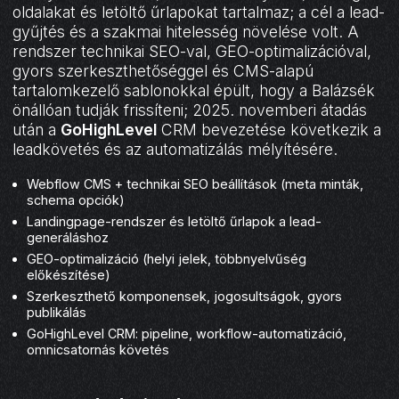
oldalakat és letöltő űrlapokat tartalmaz; a cél a lead-
gyűjtés és a szakmai hitelesség növelése volt. A
rendszer technikai SEO-val, GEO-optimalizációval,
gyors szerkeszthetőséggel és CMS-alapú
tartalomkezelő sablonokkal épült, hogy a Balázsék
önállóan tudják frissíteni; 2025. novemberi átadás
után a
GoHighLevel
CRM bevezetése következik a
leadkövetés és az automatizálás mélyítésére.
Webflow CMS + technikai SEO beállítások (meta minták,
schema opciók)
Landingpage-rendszer és letöltő űrlapok a lead-
generáláshoz
GEO-optimalizáció (helyi jelek, többnyelvűség
előkészítése)
Szerkeszthető komponensek, jogosultságok, gyors
publikálás
GoHighLevel CRM: pipeline, workflow-automatizáció,
omnicsatornás követés