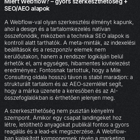
Miért Webflow? – gyors szerkeszthetőség +
SEO/AEO alapok
A Webflow-val olyan szerkesztési élményt kapunk,
ahol a design és a tartalomkezelés natívan
összefonódik, miközben a technikai SEO alapok is
kontroll alatt tarthatók. A meta-minták, az indexelési
beállítások és a reszponzív elemek nem
kerülőutakon, hanem a rendszer logikáján belül
érhetők el, ami egységes, hibamentes kivitelezést
eredményez. Fontosnak tartottuk, hogy a Mile
Consulting oldala hosszú távon is stabil maradjon: a
strukturált tartalom és az AEO-szemlélet segít,
hogy a márka üzenete a keresőben és az AI-
összefoglalókban is érthetően jelenjen meg.
A szerkeszthetőség nem pusztán kényelmi
szempont. Amikor egy csapat landingeket hoz
létre, letölthető anyagokat publikál fontos a gyors
reagálás és a lead-ek megszerzése. A Webflow-
ban kialakított komponensek révén a marketing