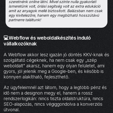
szeretnénk online látni. Mivel szinte nulla gyakorlati
ismeretünk volt, óriási segítség volt az extra edukáció
amit az anyagok mellé biztosított. Balázsban nem csak
egy kivitelezőre, hanem egy megbízható hosszútávú
partnerre találtunk!
💻Webflow és weboldalkészítés induló
vállalkozóknak
A Webflow akkor lesz igazán jó döntés KKV-knak és
szolgáltató cégeknek, ha nem csak egy „szép
weboldalt” akarsz, hanem egy olyan felületet, ami
gyors, jól jelenik meg a Google-ben, és később is
könnyen alakítható, fejleszthető.
Az ügyfeleimnél azt látom, hogy a legtöbb pénz és
idő nem a designon megy el, hanem a rossz
rendszerlogikán: nincs tiszta oldalstruktúra, nincs
SEO-alapozás, nincs végiggondolva a konverziós
útvonal.