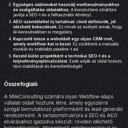
Egységes sablonokat használj esettanulmányokhoz
és szolgáltatás-oldalakhoz.
A konzisztens struktúra
javítja a SEO-t és a felhasználói élményt.
AEO-szemlélettel írj tartalmat: rövid definíciók, jól
idézhető bekezdések.
Ez növeli az esélyét annak, hogy
AI-keresésekben is megjelenj.
Kapcsold össze a weboldalt egy olyan CRM-mel,
amely workflow-kat is kezel.
Ez csökkenti a manuális
munkát és stabilabb pipeline-t ad.
Kezeld külön projektként a technikai SEO-t és a
teljesítményoptimalizálást.
Ezek adják az oldal hosszú
távú stabilitását és kereshetőségét.
Összefoglaló
A MileConsulting számára olyan Webflow-alapú
vállalati oldalt hoztunk létre, amely egyszerre
szolgál bemutatkozó platformként és lead-generáló
rendszerként. A tartalomstruktúra a SEO és AEO
elvárásaihoz igazodva készült: röviden idézhető
bekezdésekkel, áttekinthető oldalhierarchiával és