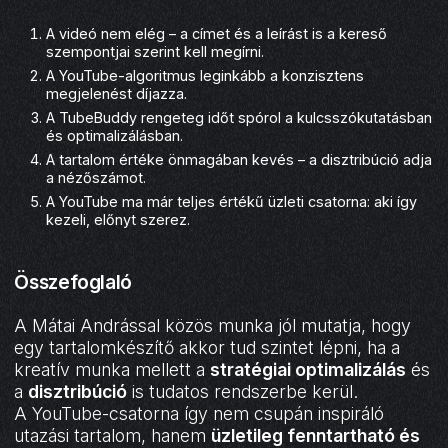
A videó nem elég – a címet és a leírást is a kereső
szempontjai szerint kell megírni.
A YouTube-algoritmus leginkább a konzisztens
megjelenést díjazza.
A TubeBuddy rengeteg időt spórol a kulcsszókutatásban
és optimalizálásban.
A tartalom értéke önmagában kevés – a disztribúció adja
a nézőszámot.
A YouTube ma már teljes értékű üzleti csatorna: aki így
kezeli, előnyt szerez.
Összefoglaló
A Mátai Andrással közös munka jól mutatja, hogy
egy tartalomkészítő akkor tud szintet lépni, ha a
kreatív munka mellett a
stratégiai optimalizálás
és
a
disztribúció
is tudatos rendszerbe kerül.
A YouTube-csatorna így nem csupán inspiráló
utazási tartalom, hanem
üzletileg fenntartható és