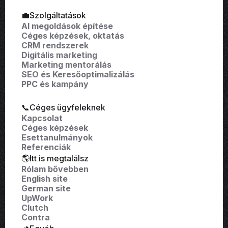
💼Szolgáltatások
AI megoldások építése
Céges képzések, oktatás
CRM rendszerek
Digitális marketing
Marketing mentorálás
SEO és Keresőoptimalizálás
PPC és kampány
📞Céges ügyfeleknek
Kapcsolat
Céges képzések
Esettanulmányok
Referenciák
🌎Itt is megtalálsz
Rólam bővebben
English site
German site
UpWork
Clutch
Contra