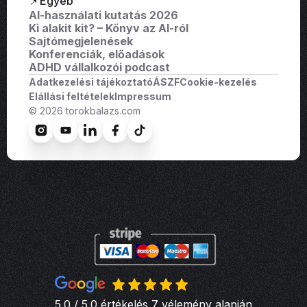
📌Egyéb
AI-használati kutatás 2026
Ki alakit kit? – Könyv az AI-ról
Sajtómegjelenések
Konferenciák, előadások
ADHD vállalkozói podcast
Adatkezelési tájékoztató
ÁSZF
Cookie-kezelés
Elállási feltételek
Impressum
© 2026 torokbalazs.com
5.0 / 5.0 értékelés 7 vélemény alapján