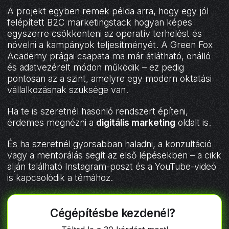
A projekt egyben remek példa arra, hogy egy jól
felépített B2C marketingstack hogyan képes
egyszerre csökkenteni az operatív terhelést és
növelni a kampányok teljesítményét. A Green Fox
Academy prágai csapata ma már átlátható, önálló
és adatvezérelt módon működik – ez pedig
pontosan az a szint, amelyre egy modern oktatási
vállalkozásnak szüksége van.
Ha te is szeretnél hasonló rendszert építeni,
érdemes megnézni a
digitális marketing
oldalt is.
És ha szeretnél gyorsabban haladni, a konzultáció
vagy a mentorálás segít az első lépésekben – a cikk
alján található Instagram-poszt és a YouTube-videó
is kapcsolódik a témához.
Cégépítésbe kezdenél?