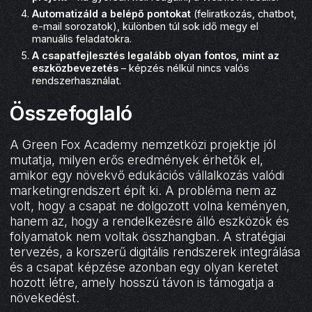
Automatizáld a belépő pontokat
(feliratkozás, chatbot,
e-mail sorozatok), különben túl sok idő megy el
manuális feladatokra.
A csapatfejlesztés legalább olyan fontos, mint az
eszközbevezetés
– képzés nélkül nincs valós
rendszerhasználat.
Összefoglaló
A Green Fox Academy nemzetközi projektje jól
mutatja, milyen erős eredmények érhetők el,
amikor egy növekvő edukációs vállalkozás valódi
marketingrendszert épít ki. A probléma nem az
volt, hogy a csapat ne dolgozott volna keményen,
hanem az, hogy a rendelkezésre álló eszközök és
folyamatok nem voltak összhangban. A stratégiai
tervezés, a korszerű digitális rendszerek integrálása
és a csapat képzése azonban egy olyan keretet
hozott létre, amely hosszú távon is támogatja a
növekedést.