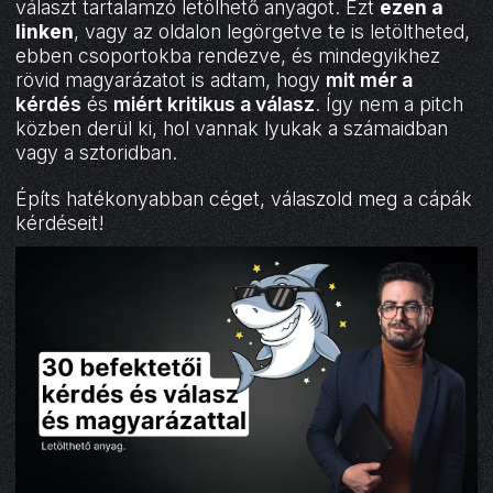
választ tartalamzó letölhető anyagot. Ezt
ezen a
linken
, vagy az oldalon legörgetve te is letöltheted,
ebben csoportokba rendezve, és mindegyikhez
rövid magyarázatot is adtam, hogy
mit mér a
kérdés
és
miért kritikus a válasz
. Így nem a pitch
közben derül ki, hol vannak lyukak a számaidban
vagy a sztoridban.
Építs hatékonyabban céget, válaszold meg a cápák
kérdéseit!