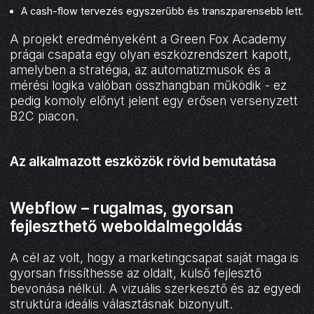
A cash-flow tervezés egyszerűbb és transzparensebb lett.
A projekt eredményeként a Green Fox Academy
prágai csapata egy olyan eszközrendszert kapott,
amelyben a stratégia, az automatizmusok és a
mérési logika valóban összhangban működik - ez
pedig komoly előnyt jelent egy erősen versenyzett
B2C piacon.
Az alkalmazott eszközök rövid bemutatása
Webflow – rugalmas, gyorsan
fejleszthető weboldalmegoldás
A cél az volt, hogy a marketingcsapat saját maga is
gyorsan frissíthesse az oldalt, külső fejlesztő
bevonása nélkül. A vizuális szerkesztő és az egyedi
struktúra ideális választásnak bizonyult.