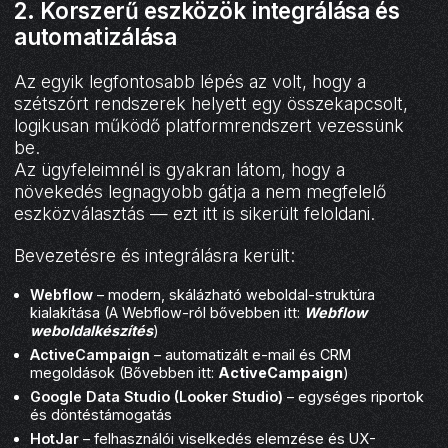
2. Korszerű eszközök integrálása és
automatizálása
Az egyik legfontosabb lépés az volt, hogy a
szétszórt rendszerek helyett egy összekapcsolt,
logikusan működő platformrendszert vezessünk
be.
Az ügyfeleimnél is gyakran látom, hogy a
növekedés legnagyobb gátja a nem megfelelő
eszközválasztás — ezt itt is sikerült feloldani.
Bevezetésre és integrálásra került:
Webflow
– modern, skálázható weboldal-struktúra
kialakítása (A Webflow-ról bővebben itt:
Webflow
weboldalkészítés
)
ActiveCampaign
– automatizált e-mail és CRM
megoldások (Bővebben itt:
ActiveCampaign
)
Google Data Studio (Looker Studio)
– egységes riportok
és döntéstámogatás
HotJar
– felhasználói viselkedés elemzése és UX-