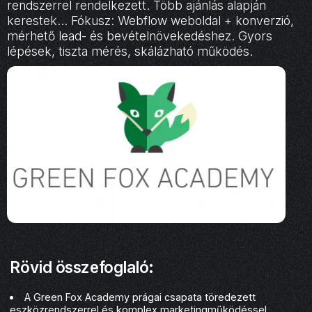
rendszerrel rendelkezett. Több ajánlás alapján
kerestek… Fókusz: Webflow weboldal + konverzió,
mérhető lead- és bevételnövekedéshez. Gyors
lépések, tiszta mérés, skálázható működés.
Rövid összefoglaló:
A Green Fox Academy prágai csapata töredezett
eszközrendszerrel és komplex marketingműködéssel