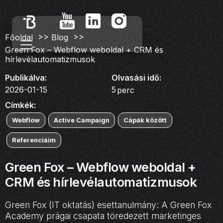
>>
>>
Főoldal
Blog
Green Fox – Webflow weboldal + CRM és
hírlevélautomatizmusok
Publikálva:
Olvasási idő:
2026-01-15
5
perc
Címkék:
Webflow
Active Campaign
Cápák között
Referenciáim
Green Fox – Webflow weboldal +
CRM és hírlevélautomatizmusok
Green Fox (IT oktatás) esettanulmány: A Green Fox
Academy prágai csapata töredezett marketinges