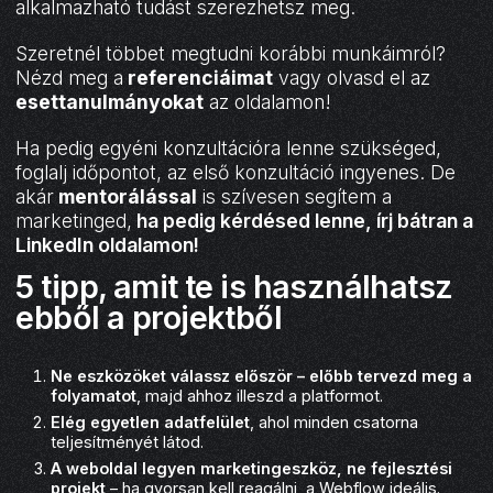
alkalmazható tudást szerezhetsz meg.
Szeretnél többet megtudni korábbi munkáimról?
Nézd meg a
referenciáimat
vagy olvasd el az
esettanulmányokat
az oldalamon!
Ha pedig egyéni konzultációra lenne szükséged,
foglalj időpontot, az első konzultáció ingyenes. De
akár
mentorálással
is szívesen segítem a
marketinged,
ha pedig kérdésed lenne, írj bátran a
LinkedIn oldalamon
!
5 tipp, amit te is használhatsz
ebből a projektből
Ne eszközöket válassz először – előbb tervezd meg a
folyamatot
, majd ahhoz illeszd a platformot.
Elég egyetlen adatfelület
, ahol minden csatorna
teljesítményét látod.
A weboldal legyen marketingeszköz, ne fejlesztési
projekt
– ha gyorsan kell reagálni, a Webflow ideális.