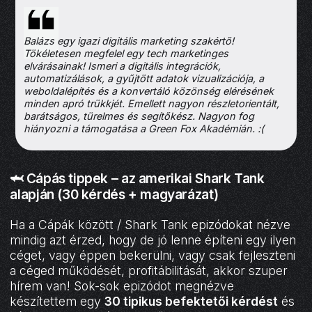
Balázs egy igazi digitális marketing szakértő!
Tökéletesen megfelel egy tech marketinges
elvárásainak! Ismeri a digitális integrációk,
automatizálások, a gyűjtött adatok vizualizációja, a
weboldalépítés és a konvertáló közönség elérésének
minden apró trükkjét. Emellett nagyon részletorientált,
barátságos, türelmes és segítőkész. Nagyon fog
hiányozni a támogatása a Green Fox Akadémián. :(
🦈 Cápás tippek – az amerikai Shark Tank
alapján (30 kérdés + magyarázat)
Ha a Cápák között / Shark Tank epizódokat nézve
mindig azt érzed, hogy de jó lenne építeni egy ilyen
céget, vagy éppen bekerülni, vagy csak fejleszteni
a céged működését, profitábilitását, akkor szuper
hírem van! Sok-sok epizódot megnézve
készítettem egy
30 tipikus befektetői kérdést
és