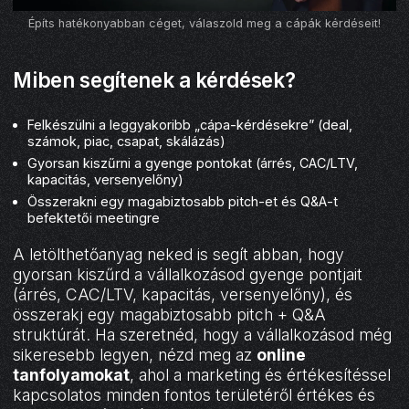
Építs hatékonyabban céget, válaszold meg a cápák kérdéseit!
Miben segítenek a kérdések?
Felkészülni a leggyakoribb „cápa-kérdésekre” (deal,
számok, piac, csapat, skálázás)
Gyorsan kiszűrni a gyenge pontokat (árrés, CAC/LTV,
kapacitás, versenyelőny)
Összerakni egy magabiztosabb pitch-et és Q&A-t
befektetői meetingre
A letölthetőanyag neked is segít abban, hogy
gyorsan kiszűrd a vállalkozásod gyenge pontjait
(árrés, CAC/LTV, kapacitás, versenyelőny), és
összerakj egy magabiztosabb pitch + Q&A
struktúrát. Ha szeretnéd, hogy a vállalkozásod még
sikeresebb legyen, nézd meg az
online
tanfolyamokat
, ahol a marketing és értékesítéssel
kapcsolatos minden fontos területéről értékes és