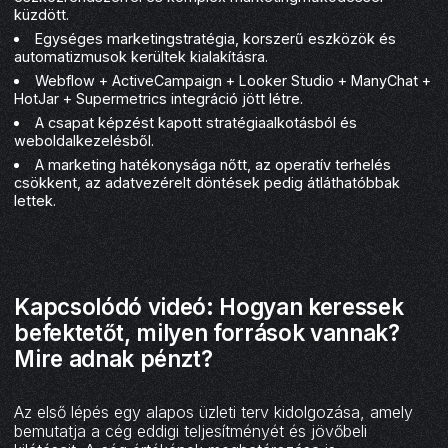
küzdött.
Egységes marketingstratégia, korszerű eszközök és
automatizmusok kerültek kialakításra.
Webflow + ActiveCampaign + Looker Studio + ManyChat +
HotJar + Supermetrics integráció jött létre.
A csapat képzést kapott stratégiaalkotásból és
weboldalkezelésből.
A marketing hatékonysága nőtt, az operatív terhelés
csökkent, az adatvezérelt döntések pedig átláthatóbbak
lettek.
Kapcsolódó videó: Hogyan keressek
befektetőt, milyen források vannak?
Mire adnak pénzt?
Az első lépés egy alapos üzleti terv kidolgozása, amely
bemutatja a cég eddigi teljesítményét és jövőbeli