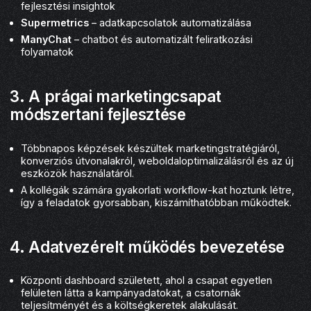
fejlesztési insightok
Supermetrics
– adatkapcsolatok automatizálása
ManyChat
– chatbot és automatizált feliratkozási
folyamatok
3. A prágai marketingcsapat
módszertani fejlesztése
Többnapos képzések készültek marketingstratégiáról,
konverziós útvonalakról, weboldaloptimalizálásról és az új
eszközök használatáról.
A kollégák számára gyakorlati workflow-kat hoztunk létre,
így a feladatok gyorsabban, kiszámíthatóbban működtek.
4. Adatvezérelt működés bevezetése
Központi dashboard született, ahol a csapat egyetlen
felületen látta a kampányadatokat, a csatornák
teljesítményét és a költségkeretek alakulását.