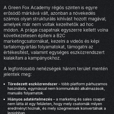
A Green Fox Academy régiós szinten is egyre
erősödő márkává vált, azonban a növekedés
számos olyan strukturális kihívást hozott magával,
amelyek már nem voltak kezelhetők ad hoc
módon. A prágai csapatnak egyszerre kellett volna
következetesen építeni a B2C
marketingcsatornákat, kezelni a videós és képi
tartalomgyártási folyamatokat, támogatni az
értékesítést, valamint egységes eszközrendszert
kialakítani a kampányokhoz.
A legfontosabb nehézségek három terület mentén
jelentek meg:
Töredezett eszközrendszer
– több platform párhuzamos
használata, egymással nem kommunikáló alkalmazások,
manuális folyamatok.
Hiányos adatértelmezés
– a marketing és sales csapat
nem látta át egy felületen, hogy mely csatornák milyen
eredményt hoznak, és mely szegmensek konvertálnak a
legjobban.