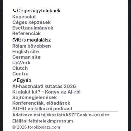
📞Céges ügyfeleknek
Kapcsolat
Céges képzések
Esettanulmányok
Referenciák
🌎Itt is megtalálsz
Rólam bővebben
English site
German site
UpWork
Clutch
Contra
📌Egyéb
AI-használati kutatás 2026
Ki alakit kit? – Könyv az AI-ról
Sajtómegjelenések
Konferenciák, előadások
ADHD vállalkozói podcast
Adatkezelési tájékoztató
ÁSZF
Cookie-kezelés
Elállási feltételek
Impressum
© 2026 torokbalazs.com