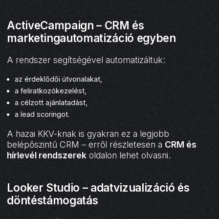
ActiveCampaign – CRM és
marketingautomatizáció egyben
A rendszer segítségével automatizáltuk:
az érdeklődői útvonalakat,
a feliratkozókezelést,
a célzott ajánlatadást,
a lead scoringot.
A hazai KKV-knak is gyakran ez a legjobb
belépőszintű CRM – erről részletesen a
CRM és
hírlevél rendszerek
oldalon lehet olvasni.
Looker Studio – adatvizualizáció és
döntéstámogatás