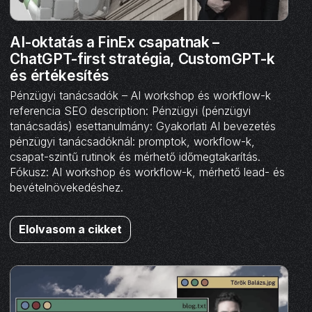
AI-oktatás a FinEx csapatnak –
ChatGPT-first stratégia, CustomGPT-k
és értékesítés
Pénzügyi tanácsadók – AI workshop és workflow-k
referencia SEO description: Pénzügyi (pénzügyi
tanácsadás) esettanulmány: Gyakorlati AI bevezetés
pénzügyi tanácsadóknál: promptok, workflow-k,
csapat-szintű rutinok és mérhető időmegtakarítás.
Fókusz: AI workshop és workflow-k, mérhető lead- és
bevételnövekedéshez.
Elolvasom a cikket