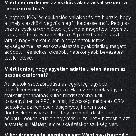
Miért nem érdemes az eszközválasztással kezdeni a
rendszerépítést?
A legtöbb KKV és edukációs vállalkozás ott hibázik, hogy
a „melyik eszközt vegyük meg?” kérdéssel indít. Pedig az
eszköz csak akkor működik jól, ha a mögöttes folyamat
tiszta, mérhető és ismételhető. A projekt során is azt
láttuk, hogy amikor előbb a folyamatok lettek
egységesítve, az eszközválasztás gyakorlatilag magától
adódott – és sokkal olcsóbb, hatékonyabb bevezetést
tett lehetővé.
Miért fontos, hogy egyetlen adatfelületen lássam az
összes csatornát?
Az adatok szétszóródása az egyik legnagyobb
teljesítményromboló tényező. Ha a vezetőnek vagy a
marketingcsapatnak külön rendszerekből kell
összegyűjteni a PPC, e-mail, közösségi média és CRM-
adatokat, az nemcsak időigényes, hanem torz
döntésekhez is vezethet. Egy központi dashboard –
például Looker Studio vagy más BI felület – biztosítja azt
a stratégiai rálátást, amire skálázáskor szükség van.
Mikor érdemes fejlesztés helyett Webflow-t használni