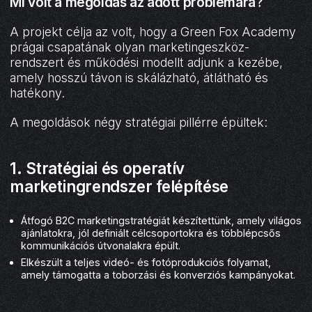
Mi volt a megoldás az adott problémára?
A projekt célja az volt, hogy a Green Fox Academy
prágai csapatának olyan marketingeszköz-
rendszert és működési modellt adjunk a kezébe,
amely hosszú távon is skálázható, átlátható és
hatékony.
A megoldások négy stratégiai pillérre épültek:
1. Stratégiai és operatív
marketingrendszer felépítése
Átfogó B2C marketingstratégiát készítettünk, amely világos
ajánlatokra, jól definiált célcsoportokra és többlépcsős
kommunikációs útvonalakra épült.
Elkészült a teljes videó- és fotóprodukciós folyamat,
amely támogatta a toborzási és konverziós kampányokat.