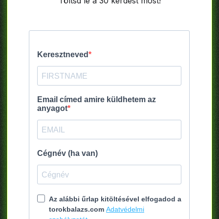
Töltsd le a 30 kérdést most!