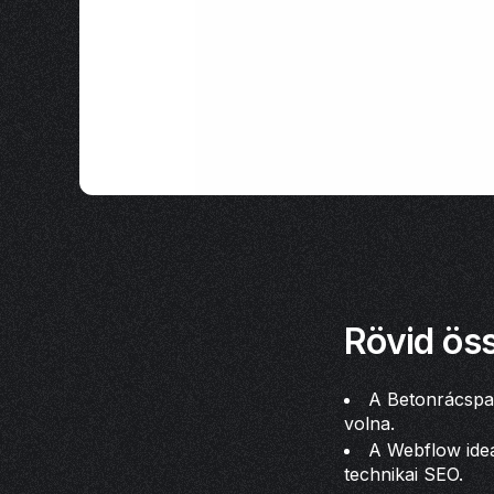
Rövid öss
A Betonrácspad
volna.
A Webflow ideál
technikai SEO.