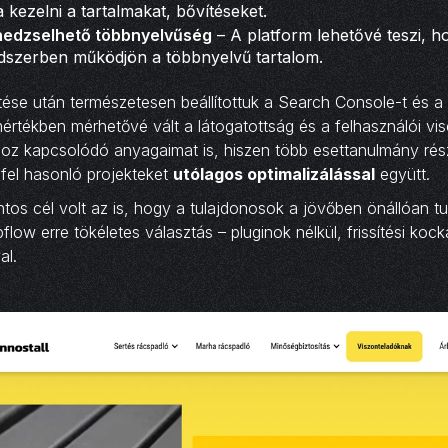
 kezelni a tartalmakat, bővítéseket.
edzselhető többnyelvűség
– A platform lehetővé teszi, ho
dszerben működjön a többnyelvű tartalom.
tése után természetesen beállítottuk a Search Console-t és a
s mértékben mérhetővé vált a látogatottság és a felhasználói v
z kapcsolódó anyagaimat is, hiszen több esettanulmány rés
 fel hasonló projekteket
utólagos optimalizálással
együtt.
ntos cél volt az is, hogy a tulajdonosok a jövőben önállóan t
low erre tökéletes választás – pluginok nélkül, frissítési kock
al.