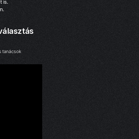
 is.
n.
választás
s tanácsok