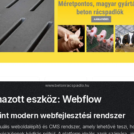
www.betonracspadlo.hu
mazott eszköz: Webflow
nt modern webfejlesztési rendszer
ális weboldalépítő és CMS rendszer, amely lehetővé teszi, ho
készüljenek kódírás nélkül. A platform ideális azok számára, a