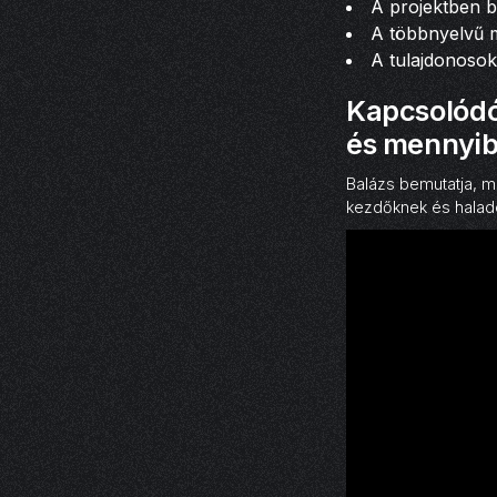
A projektben b
A többnyelvű 
A tulajdonosok 
Kapcsolódó
és mennyib
Balázs bemutatja, m
kezdőknek és haladó