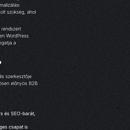
malizálási
volt szükség, ahol
 rendszert
ösen WordPress
ogatja a
?
is szerkesztője
önösen előnyös B2B
rs és SEO-barát,
ges csapat is