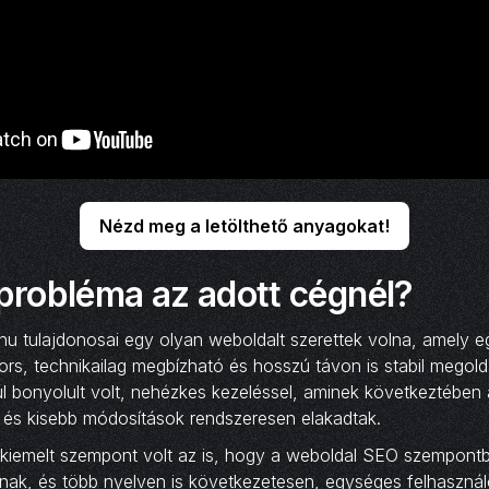
Nézd meg a letölthető anyagokat!
 probléma az adott cégnél?
hu tulajdonosai egy olyan weboldalt szerettek volna, amely 
ors, technikailag megbízható és hosszú távon is stabil megold
úl bonyolult volt, nehézkes kezeléssel, aminek következtében a
k és kisebb módosítások rendszeresen elakadtak.
 kiemelt szempont volt az is, hogy a weboldal SEO szempontb
nak, és több nyelven is következetesen, egységes felhasznál