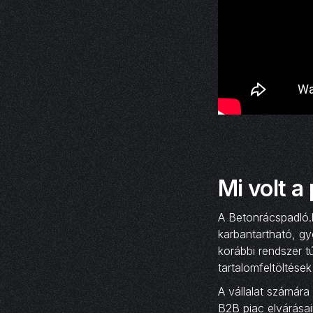
Mi volt a
A Betonrácspadló.
karbantartható, gy
korábbi rendszer t
tartalomfeltöltése
A vállalat számára
B2B piac elvárásai