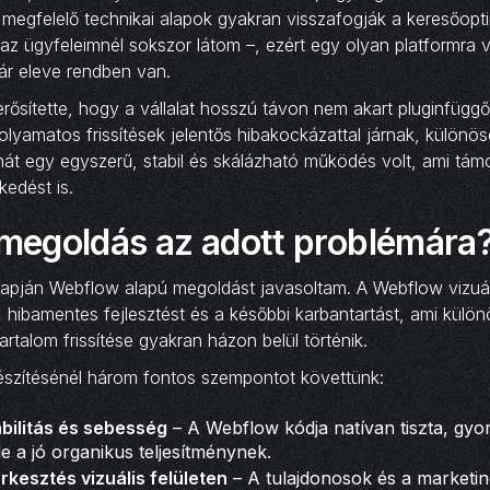
 megfelelő technikai alapok gyakran visszafogják a keresőopti
t az ügyfeleimnél sokszor látom –, ezért egy olyan platformra 
ár eleve rendben van.
rősítette, hogy a vállalat hosszú távon nem akart pluginfüggő
folyamatos frissítések jelentős hibakockázattal járnak, külön
hát egy egyszerű, stabil és skálázható működés volt, ami tám
kedést is.
 megoldás az adott problémára
alapján Webflow alapú megoldást javasoltam. A Webflow vizuál
 hibamentes fejlesztést és a későbbi karbantartást, ami kül
rtalom frissítése gyakran házon belül történik.
készítésénél három fontos szempontot követtünk:
abilitás és sebesség
– A Webflow kódja natívan tiszta, gyo
le a jó organikus teljesítménynek.
kesztés vizuális felületen
– A tulajdonosok és a marketin