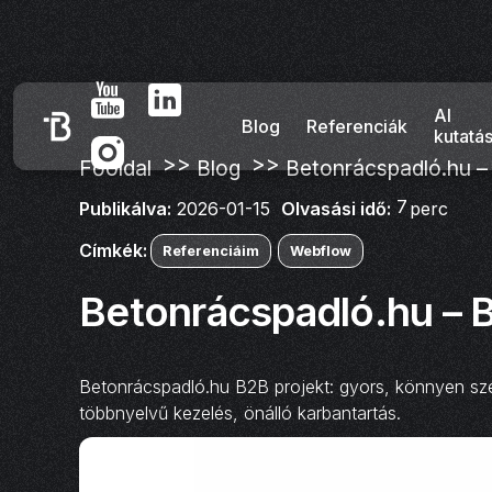
AI
Blog
Referenciák
kutatá
>>
>>
Főoldal
Blog
Betonrácspadló.hu –
7
Olvasási idő:
perc
Publikálva:
2026-01-15
Címkék:
Referenciáim
Webflow
Betonrácspadló.hu – 
Betonrácspadló.hu B2B projekt: gyors, könnyen sze
többnyelvű kezelés, önálló karbantartás.