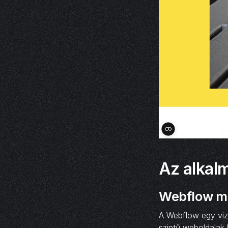
Az alkal
Webflow mi
A Webflow egy vizu
szintű weboldalak 