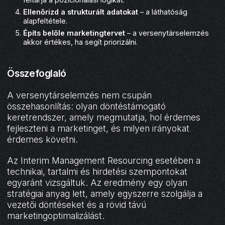
Ellenőrizd a strukturált adatokat
– a láthatóság
alapfeltétele.
Építs belőle marketingtervet
– a versenytárselemzés
akkor értékes, ha segít priorizálni.
Összefoglaló
A versenytárselemzés nem csupán
összehasonlítás: olyan döntéstámogató
keretrendszer, amely megmutatja, hol érdemes
fejleszteni a marketinget, és milyen irányokat
érdemes követni.
Az Interim Management Resourcing esetében a
technikai, tartalmi és hirdetési szempontokat
egyaránt vizsgáltuk. Az eredmény egy olyan
stratégiai anyag lett, amely egyszerre szolgálja a
vezetői döntéseket és a rövid távú
marketingoptimalizálást.