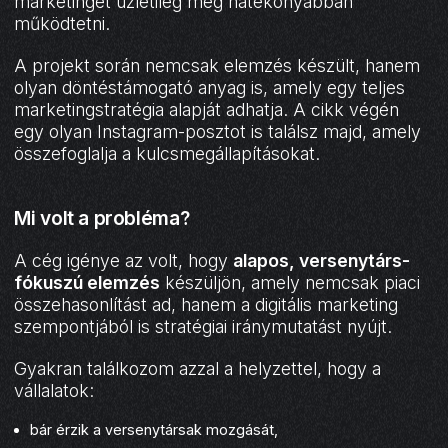
marketinget üzletileg még hatékonyabban
működtetni.
A projekt során nemcsak elemzés készült, hanem
olyan döntéstámogató anyag is, amely egy teljes
marketingstratégia alapját adhatja. A cikk végén
egy olyan Instagram-posztot is találsz majd, amely
összefoglalja a kulcsmegállapításokat.
Mi volt a probléma?
A cég igénye az volt, hogy
alapos, versenytárs-
fókuszú elemzés
készüljön, amely nemcsak piaci
összehasonlítást ad, hanem a digitális marketing
szempontjából is stratégiai iránymutatást nyújt.
Gyakran találkozom azzal a helyzettel, hogy a
vállalatok:
bár érzik a versenytársak mozgását,