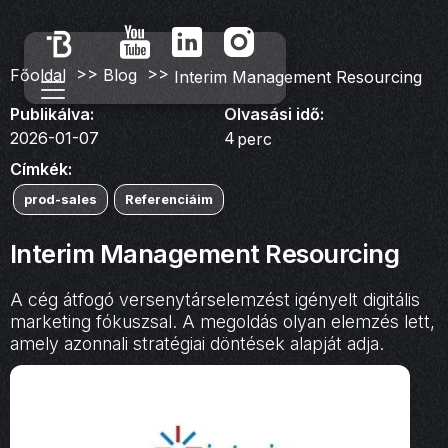
>>
>>
Főoldal
Blog
Interim Management Resourcing
Publikálva:
Olvasási idő:
2026-01-07
4
perc
Címkék:
prod-sales
Referenciáim
Interim Management Resourcing
A cég átfogó versenytárselemzést igényelt digitális
marketing fókuszsal. A megoldás olyan elemzés lett,
amely azonnali stratégiai döntések alapját adja.