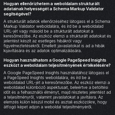
Hogyan ellenőrizhetem a weboldalam strukturált
adatainak helyességét a Schema Markup Validator
segítségével?
A strukturált adatok ellenőrzéséhez látogass el a Schema
Markup Validator weboldalára, és írd be a weboldalad
URL-jét vagy másold be a strukturált adatokat a
keresőmezőbe. Az eszköz elemzi a strukturált adatokat és
jelentést készít az esetleges hibákról vagy
figyelmeztetésekről. Emellett javaslatokat is ad a hibák
kijavítására és az adatok optimalizálására.
Hogyan használhatom a Google PageSpeed Insights
eszközt a weboldalam teljesítményének értékelésére?
A Google PageSpeed Insights használatához látogass el
a PageSpeed Insights weboldalára, és írd be a
weboldalad URL-jét a keresőmezőbe. Az eszköz elemzi a
weboldalad különböző aspektusait, beleértve a betöltési
időt és a felhasználói élményt, majd részletes jelentést ad
a teljesítményről, valamint javaslatokat a javításra. Az
elemzés külön készül mobil és asztali eszközökre, hogy
átfogó képet adjon a weboldal teljesítményéről.