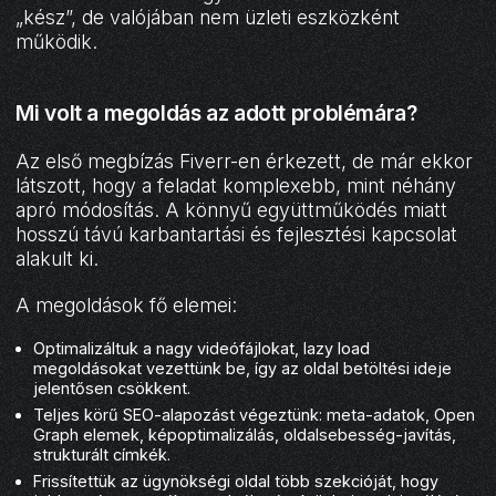
„kész”, de valójában nem üzleti eszközként
működik.
Mi volt a megoldás az adott problémára?
Az első megbízás Fiverr-en érkezett, de már ekkor
látszott, hogy a feladat komplexebb, mint néhány
apró módosítás. A könnyű együttműködés miatt
hosszú távú karbantartási és fejlesztési kapcsolat
alakult ki.
A megoldások fő elemei:
Optimalizáltuk a nagy videófájlokat, lazy load
megoldásokat vezettünk be, így az oldal betöltési ideje
jelentősen csökkent.
Teljes körű SEO-alapozást végeztünk: meta-adatok, Open
Graph elemek, képoptimalizálás, oldalsebesség-javítás,
strukturált címkék.
Frissítettük az ügynökségi oldal több szekcióját, hogy