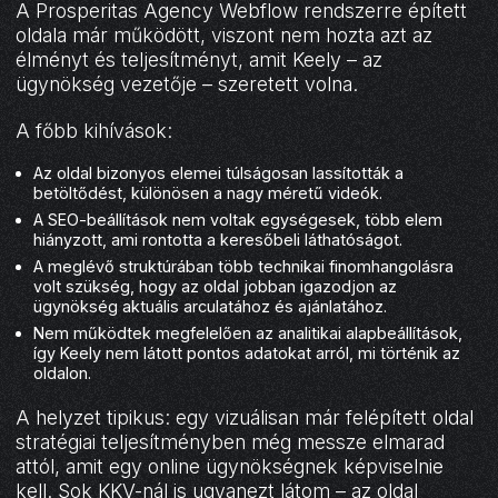
A Prosperitas Agency Webflow rendszerre épített
oldala már működött, viszont nem hozta azt az
élményt és teljesítményt, amit Keely – az
ügynökség vezetője – szeretett volna.
A főbb kihívások:
Az oldal bizonyos elemei túlságosan lassították a
betöltődést, különösen a nagy méretű videók.
A SEO-beállítások nem voltak egységesek, több elem
hiányzott, ami rontotta a keresőbeli láthatóságot.
A meglévő struktúrában több technikai finomhangolásra
volt szükség, hogy az oldal jobban igazodjon az
ügynökség aktuális arculatához és ajánlatához.
Nem működtek megfelelően az analitikai alapbeállítások,
így Keely nem látott pontos adatokat arról, mi történik az
oldalon.
A helyzet tipikus: egy vizuálisan már felépített oldal
stratégiai teljesítményben még messze elmarad
attól, amit egy online ügynökségnek képviselnie
kell. Sok KKV-nál is ugyanezt látom – az oldal