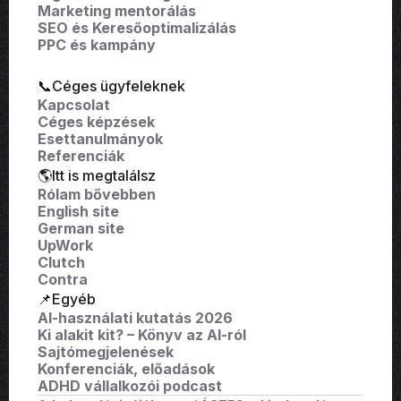
Marketing mentorálás
SEO és Keresőoptimalizálás
PPC és kampány
📞Céges ügyfeleknek
Kapcsolat
Céges képzések
Esettanulmányok
Referenciák
🌎Itt is megtalálsz
Rólam bővebben
English site
German site
UpWork
Clutch
Contra
📌Egyéb
AI-használati kutatás 2026
Ki alakit kit? – Könyv az AI-ról
Sajtómegjelenések
Konferenciák, előadások
ADHD vállalkozói podcast