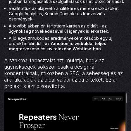
jobban támogassák a szolgáltatások üzleti pozicionálását.
Beállítottuk az alapvető analitikai és mérési eszközöket:
Google Analytics, Search Console és konverziós
események.
A továbbiakban én tartottam karban az oldalt – az
ügynökség növekedésével új igények is érkeztek.
A jó együttműködés eredményeként később egy új
projekt is elindult:
az Amotion.io weboldal teljes
megtervezése és kivitelezése Webflow-ban
.
A szakmai tapasztalat azt mutatja, hogy az
ügynökségek sokszor csak a designra
koncentrálnak, miközben a SEO, a sebesség és az
analitika adják az oldal valódi üzleti értékét. Ez a
projekt is ezt bizonyította.