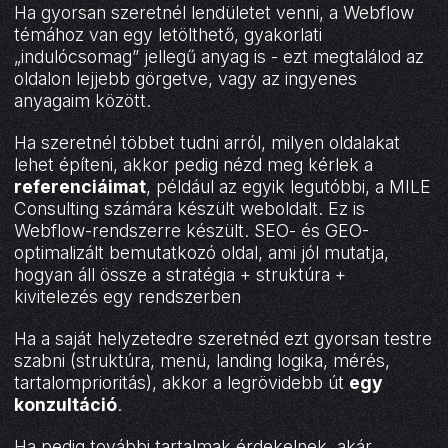
Ha gyorsan szeretnél lendületet venni, a Webflow
témához van egy letölthető, gyakorlati
„indulócsomag” jellegű anyag is - ezt megtalálod az
oldalon lejjebb görgetve, vagy az ingyenes
anyagaim között.
Ha szeretnél többet tudni arról, milyen oldalakat
lehet építeni, akkor pedig nézd meg kérlek a
referenciáimat
, például az egyik legutóbbi, a MILE
Consulting számára készült weboldalt. Ez is
Webflow-rendszerre készült. SEO- és GEO-
optimalizált bemutatkozó oldal, ami jól mutatja,
hogyan áll össze a stratégia + struktúra +
kivitelezés egy rendszerben
Ha a saját helyzetedre szeretnéd ezt gyorsan testre
szabni (struktúra, menü, landing logika, mérés,
tartalomprioritás), akkor a legrövidebb út
egy
konzultáció
.
Ha pedig további tartalmak érdekelnek, akár