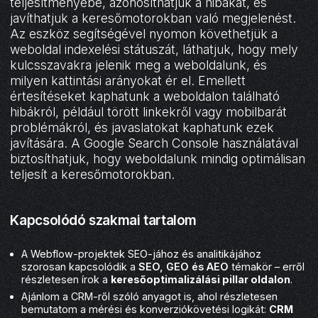
teljesítményébe, azonosíthatjuk a hibákat, és
javíthatjuk a keresőmotorokban való megjelenést.
Az eszköz segítségével nyomon követhetjük a
weboldal indexelési státuszát, láthatjuk, hogy mely
kulcsszavakra jelenik meg a weboldalunk, és
milyen kattintási arányokat ér el. Emellett
értesítéseket kaphatunk a weboldalon található
hibákról, például törött linkekről vagy mobilbarát
problémákról, és javaslatokat kaphatunk ezek
javítására. A Google Search Console használatával
biztosíthatjuk, hogy weboldalunk mindig optimálisan
teljesít a keresőmotorokban.
Kapcsolódó szakmai tartalom
A Webflow-projektek SEO-jához és analitikájához
szorosan kapcsolódik a
SEO, GEO és AEO
témakör – erről
részletesen írok a
keresőoptimalizálási pillar oldalon
.
Ajánlom a CRM-ről szóló anyagot is, ahol részletesen
bemutatom a mérési és konverziókövetési logikát:
CRM