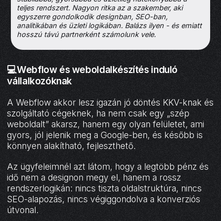
teljes rendszert. Nagyon ritka az a szakember, aki
egyszerre gondolkodik designban, SEO-ban,
analitikában és üzleti logikában. Balázs ilyen - és emiatt
hosszú távú partnerként számolunk vele.
💻Webflow és weboldalkészítés induló
vállalkozóknak
A Webflow akkor lesz igazán jó döntés KKV-knak és
szolgáltató cégeknek, ha nem csak egy „szép
weboldalt” akarsz, hanem egy olyan felületet, ami
gyors, jól jelenik meg a Google-ben, és később is
könnyen alakítható, fejleszthető.
Az ügyfeleimnél azt látom, hogy a legtöbb pénz és
idő nem a designon megy el, hanem a rossz
rendszerlogikán: nincs tiszta oldalstruktúra, nincs
SEO-alapozás, nincs végiggondolva a konverziós
útvonal.