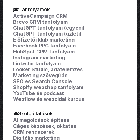
🎓Tanfolyamok
ActiveCampaign CRM
Brevo CRM tanfolyam
ChatGPT tanfolyam (egyéni)
ChatGPT tanfolyam (üzleti)
Előfizetői klub marketing
Facebook PPC tanfolyam
HubSpot CRM tanfolyam
Instagram marketing
Linkedin tanfolyam
Looker Studio, adatelemzés
Marketing szövegírás
SEO és Search Console
Shopify webshop tanfolyam
YouTube és podcast
Webflow és weboldal kurzus
💼Szolgáltatások
AI megoldások építése
Céges képzések, oktatás
CRM rendszerek
Digitális marketing