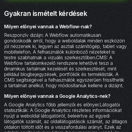
Gyakran ismételt kérdések
Milyen előnyei vannak a Webflow-nak?
Reszponzív dizájn: A Webflow automatikusan
gondoskodik arról, hogy a weboldalak minden eszközön
jól nézzenek ki, legyen az asztali számítógép, tablet vagy
mobiltelefon. A felhasználók különböző nézeteket is
testre szabhatnak a vizuális szerkesztőben.CMS: A
Webflow tartalomkezelő rendszere lehetővé teszi a
dinamikus tartalmak kezelését és szerkesztését, mint
például blogbejegyzések, portfóliók és terméklisták. A
CMS segítségével a felhasználók egyszerűen frissíthetik
a tartalmat anélkül, hogy módosítaniuk kellene a dizájnt.
Milyen előnyei vannak a Google Analytics-nek?
A Google Analytics főbb jellemzői és előnyei:Látogatói
statisztikák: A Google Analytics részletes információkat
nyújt a weboldal látogatóiról, beleértve az egyedi
látogatók számát, az oldallátogatások számát, az átlagos
oldalon töltött időt és a visszafordulási arányt. Ezek az