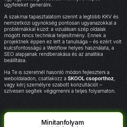
ügyfeleket generálni.
A szakmai tapasztalatom szerint a legtöbb KKV és
nemzetközi ügynökség pontosan ugyanazokkal a
problémákkal küzd: a vizuálisan szép oldalak
mögött nincs technikai teljesítmény. Ennek a
projektnek éppen ez lett a tanulsága – és ezért volt
kulcsfontosságú a Webflow helyes használata, a
SEO alapjainak rendberakása és az analitika
beállítása.
Ha Te is szeretnél hasonló módon fejleszteni a
weboldaladon, csatlakozz a
SKOOL csoporthoz
,
vagy kérj személyre szabott konzultációt –
szívesen segítek végigmenni a teljes folyamaton.
Minitanfolyam