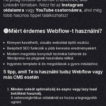
Linkedin témában. Nézz fel az
Instagram
oldalamra
vagy
YouTube csatornámra
, ahol még
több hasznos tippel találkozhatsz!
🔵Miért érdemes Webflow-t használni?
Könnyen kezelhető, vizuális weboldal építő eszköz.
Beépített SEO funkciók a jobb keresési eredményekért.
Modern megoldás bonyolult technikai hátterek és
Wordpress-es pluginek használata nélkül.
Ingyenes template-k és megoldások a gyors induláshoz.
5 tipp, amit Te is használni tudsz Webflow vagy
más CMS esetén
Minden videót optimalizálj és async vagy lazy load
betöltést használj.
A sebességkritikus oldalaknál ez hozza a legnagyobb
ugrást.