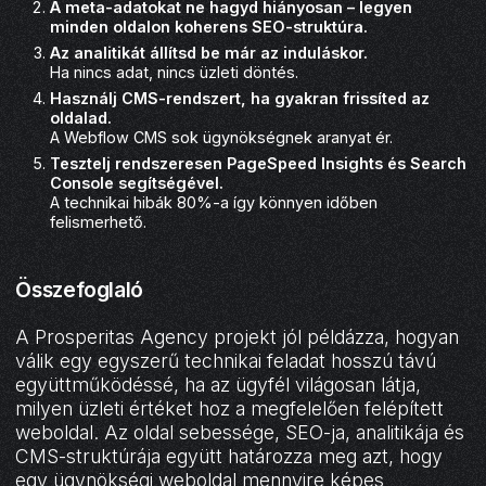
A meta-adatokat ne hagyd hiányosan – legyen
minden oldalon koherens SEO-struktúra.
Az analitikát állítsd be már az induláskor.
Ha nincs adat, nincs üzleti döntés.
Használj CMS-rendszert, ha gyakran frissíted az
oldalad.
A Webflow CMS sok ügynökségnek aranyat ér.
Tesztelj rendszeresen PageSpeed Insights és Search
Console segítségével.
A technikai hibák 80%-a így könnyen időben
felismerhető.
Összefoglaló
A Prosperitas Agency projekt jól példázza, hogyan
válik egy egyszerű technikai feladat hosszú távú
együttműködéssé, ha az ügyfél világosan látja,
milyen üzleti értéket hoz a megfelelően felépített
weboldal. Az oldal sebessége, SEO-ja, analitikája és
CMS-struktúrája együtt határozza meg azt, hogy
egy ügynökségi weboldal mennyire képes