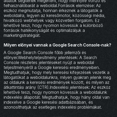
adatok segítenek megérteni, hogy mennyire vonzó és
felhasználóbarát a weboldal.Források elemzése: Az
eszköz megmutatja, honnan érkeznek a látogatók a
weboldalra, legyen az keresőmotor, közösségi média,
hivatkozó webhelyek vagy közvetlen forgalom. Ez
lehetővé teszi, hogy nyomon kövessük a különböző
források hatékonyságát és optimalizáljuk a
marketingstratégiát.
Milyen előnyei vannak a Google Search Console-nak?
A Google Search Console főbb jellemzői és
előnyei:Webhelyteljesítmény jelentések: A Search
Console részletes jelentéseket nyújt a weboldal
teljesítményéről a Google keresési eredményeiben.
Megtudhatjuk, hogy mely keresési kifejezések vezetik a
látogatókat a weboldalunkra, milyen gyakran jelenik meg
az oldalunk a keresési eredmények között, és milyen az
átkattintási arány (CTR).Indexelési jelentések: Az eszköz
lehetővé teszi, hogy nyomon kövessük a weboldalunk
indexelési állapotát. Megtudhatjuk, hogy hány oldal van
indexelve a Google keresési adatbázisában, és
azonosíthatjuk az esetleges indexelési problémákat.