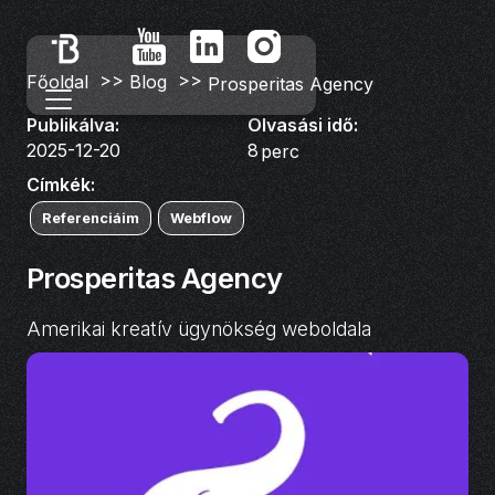
>>
>>
Főoldal
Blog
Prosperitas Agency
Publikálva:
Olvasási idő:
2025-12-20
8
perc
Címkék:
Referenciáim
Webflow
Prosperitas Agency
Amerikai kreatív ügynökség weboldala