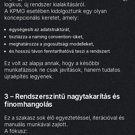
logikus, új rendszer kialakításáról.
A KPMG esetében kidolgoztunk egy olyan
koncepcionális keretet, amely:
egységesíti az adatstruktúrát,
tisztázza a naming convention-öket,
meghatározza a jogosultsági modelleket,
és hosszú távon fenntarthatóvá teszi a rendszert.
Ez volt az alapja annak, hogy a későbbi
munkafázisok ne csak javítások, hanem tudatos
újraépítés legyenek.
3 – Rendszerszintű nagytakarítás és
finomhangolás
Ez a szakasz sok élő egyeztetéssel, iterációval és
manuális munkával zajlott.
A fókusz: