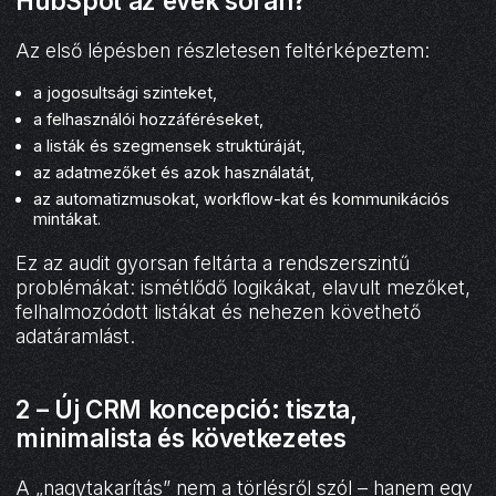
HubSpot az évek során?
Az első lépésben részletesen feltérképeztem:
a jogosultsági szinteket,
a felhasználói hozzáféréseket,
a listák és szegmensek struktúráját,
az adatmezőket és azok használatát,
az automatizmusokat, workflow-kat és kommunikációs
mintákat.
Ez az audit gyorsan feltárta a rendszerszintű
problémákat: ismétlődő logikákat, elavult mezőket,
felhalmozódott listákat és nehezen követhető
adatáramlást.
2 – Új CRM koncepció: tiszta,
minimalista és következetes
A „nagytakarítás” nem a törlésről szól – hanem egy