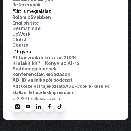
Referenciák
🌎Itt is megtalálsz
Rólam bővebben
English site
German site
UpWork
Clutch
Contra
📌Egyéb
AI-használati kutatás 2026
Ki alakit kit? – Könyv az AI-ról
Sajtómegjelenések
Konferenciák, előadások
ADHD vállalkozói podcast
Adatkezelési tájékoztató
ÁSZF
Cookie-kezelés
Elállási feltételek
Impressum
© 2026 torokbalazs.com