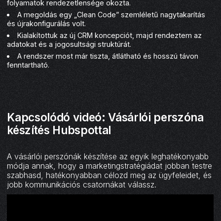
folyamatok rendezetlensége okozta.
A megoldás egy „Clean Code” szemléletű nagytakarítás
és újrakonfigurálás volt.
Kialakítottuk az új CRM koncepciót, majd rendeztem az
adatokat és a jogosultsági struktúrát.
A rendszer most már tiszta, átlátható és hosszú távon
fenntartható.
Kapcsolódó videó: Vásárlói perszóna
készítés Hubspottal
A vásárlói perszónák készítése az egyik leghatékonyabb
módja annak, hogy a marketingstratégiádat jobban testre
szabhasd, hatékonyabban célozd meg az ügyfeleidet, és
jobb kommunikációs csatornákat válassz.