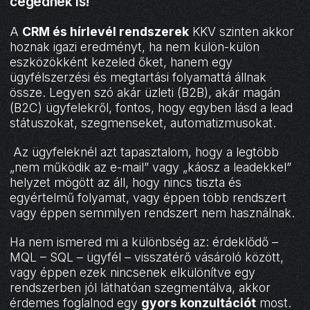
cégednek is!
A
CRM és hírlevél rendszerek
KKV szinten akkor
hoznak igazi eredményt, ha nem külön-külön
eszközökként kezeled őket, hanem egy
ügyfélszerzési és megtartási folyamattá állnak
össze. Legyen szó akár üzleti (B2B), akár magán
(B2C) ügyfelekről, fontos, hogy egyben lásd a lead
státuszokat, szegmenseket, automatizmusokat.
Az ügyfeleknél azt tapasztalom, hogy a legtöbb
„nem működik az e-mail” vagy „káosz a leadekkel”
helyzet mögött az áll, hogy nincs tiszta és
egyértelmű folyamat, vagy éppen több rendszert
vagy éppen semmilyen rendszert nem használnak.
Ha nem ismered mi a különbség az: érdeklődő –
MQL – SQL – ügyfél – visszatérő vásároló között,
vagy éppen ezek nincsenek elkülönítve egy
rendszerben jól láthatóan szegmentálva, akkor
érdemes foglalnod egy
gyors konzultációt
most.