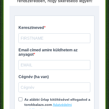
rendszeredben, hogy sikeresebb legyen!