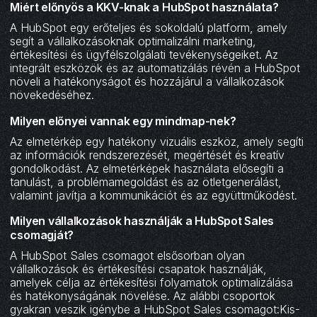
Miért előnyös a KKV-knak a HubSpot használata?
A HubSpot egy erőteljes és sokoldalú platform, amely
segít a vállalkozásoknak optimalizálni marketing,
értékesítési és ügyfélszolgálati tevékenységeiket. Az
integrált eszközök és az automatizálás révén a HubSpot
növeli a hatékonyságot és hozzájárul a vállalkozások
növekedéséhez.
Milyen előnyei vannak egy mindmap-nek?
Az elmetérkép egy hatékony vizuális eszköz, amely segíti
az információk rendszerezését, megértését és kreatív
gondolkodást. Az elmetérképek használata elősegíti a
tanulást, a problémamegoldást és az ötletgenerálást,
valamint javítja a kommunikációt és az együttműködést.
Milyen vállalkozások használják a HubSpot Sales
csomagját?
A HubSpot Sales csomagot elsősorban olyan
vállalkozások és értékesítési csapatok használják,
amelyek célja az értékesítési folyamatok optimalizálása
és hatékonyságának növelése. Az alábbi csoportok
gyakran veszik igénybe a HubSpot Sales csomagot:Kis-