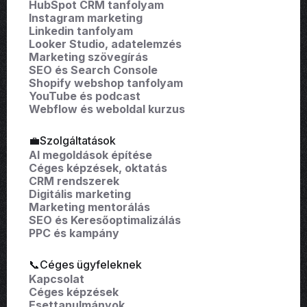
HubSpot CRM tanfolyam
Instagram marketing
Linkedin tanfolyam
Looker Studio, adatelemzés
Marketing szövegírás
SEO és Search Console
Shopify webshop tanfolyam
YouTube és podcast
Webflow és weboldal kurzus
💼Szolgáltatások
AI megoldások építése
Céges képzések, oktatás
CRM rendszerek
Digitális marketing
Marketing mentorálás
SEO és Keresőoptimalizálás
PPC és kampány
📞Céges ügyfeleknek
Kapcsolat
Céges képzések
Esettanulmányok