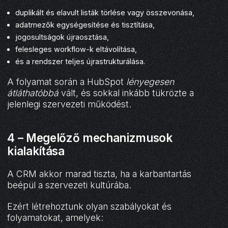
duplikált és elavult listák törlése vagy összevonása,
adatmezők egységesítése és tisztítása,
jogosultságok újraosztása,
felesleges workflow-k eltávolítása,
és a rendszer teljes újrastrukturálása.
A folyamat során a HubSpot
lényegesen
átláthatóbbá
vált, és sokkal inkább tükrözte a
jelenlegi szervezeti működést.
4 – Megelőző mechanizmusok
kialakítása
A CRM akkor marad tiszta, ha a karbantartás
beépül a szervezeti kultúrába.
Ezért létrehoztunk olyan szabályokat és
folyamatokat, amelyek: