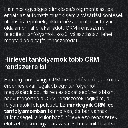
Ha nincs egységes címkézés/szegmentálás, és
emiatt az automatizmusok sem a vásárlási döntések
ritmusára épülnek, akkor nézz körül a tanfolyam
oldalamon, ahol akár adott CRM-rendszerre
felépített tanfolyamok közül választhatsz, lehet
megtalálod a saját rendszeredet.
Hírlevél tanfolyamok több CRM
rendszerre is!
Ha még most vagy CRM bevezetés előtt, akkor is
érdemes akár legalább egy tanfolyamot
megvásárolnod, hiszen ez sokat segíthet abban,
hogy megértsd a CRM rendszerek logikáját, a
folyamatok felépülését. Ez
mindegyik CRM-es
tanfolyamomban
benne van, és bár vannak
különbségek a különböző hírlevelező rendszerek
előfizetői csomagjai, árazása és funkcióit tekintve,