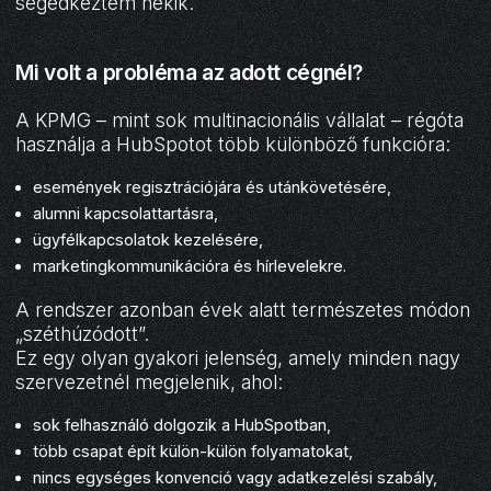
segédkeztem nekik.
Mi volt a probléma az adott cégnél?
A KPMG – mint sok multinacionális vállalat – régóta
használja a HubSpotot több különböző funkcióra:
események regisztrációjára és utánkövetésére,
alumni kapcsolattartásra,
ügyfélkapcsolatok kezelésére,
marketingkommunikációra és hírlevelekre.
A rendszer azonban évek alatt természetes módon
„széthúzódott”.
Ez egy olyan gyakori jelenség, amely minden nagy
szervezetnél megjelenik, ahol:
sok felhasználó dolgozik a HubSpotban,
több csapat épít külön-külön folyamatokat,
nincs egységes konvenció vagy adatkezelési szabály,