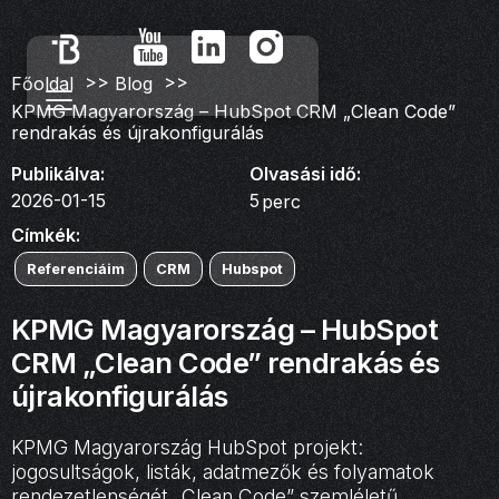
>>
>>
Főoldal
Blog
KPMG Magyarország – HubSpot CRM „Clean Code”
rendrakás és újrakonfigurálás
Publikálva:
Olvasási idő:
2026-01-15
5
perc
Címkék:
Referenciáim
CRM
Hubspot
KPMG Magyarország – HubSpot
CRM „Clean Code” rendrakás és
újrakonfigurálás
KPMG Magyarország HubSpot projekt:
jogosultságok, listák, adatmezők és folyamatok
rendezetlenségét „Clean Code” szemléletű