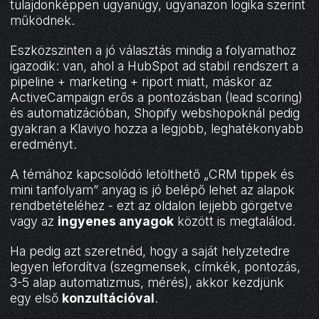
tulajdonképpen ugyanúgy, ugyanazon logika szerint
működnek.
Eszközszinten a jó választás mindig a folyamathoz
igazodik: van, ahol a HubSpot ad stabil rendszert a
pipeline + marketing + riport miatt, máskor az
ActiveCampaign erős a pontozásban (lead scoring)
és automatizációban, Shopify webshopoknál pedig
gyakran a Klaviyo hozza a legjobb, leghatékonyabb
eredményt.
A témához kapcsolódó letölthető „CRM tippek és
mini tanfolyam” anyag is jó belépő lehet az alapok
rendbetételéhez - ezt az oldalon lejjebb görgetve
vagy az
ingyenes anyagok
között is megtalálod.
Ha pedig azt szeretnéd, hogy a saját helyzetedre
legyen lefordítva (szegmensek, címkék, pontozás,
3-5 alap automatizmus, mérés), akkor kezdjünk
egy első
konzultációval
.