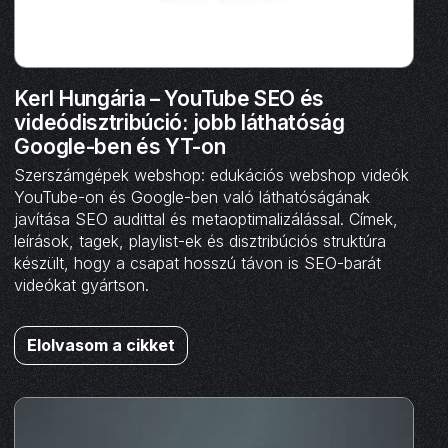
Kerl Hungária – YouTube SEO és
videódisztribúció: jobb láthatóság
Google-ben és YT-on
Szerszámgépek webshop: edukációs webshop videók
YouTube-on és Google-ben való láthatóságának
javítása SEO audittal és metaoptimalizálással. Címek,
leírások, tagek, playlist-ek és disztribúciós struktúra
készült, hogy a csapat hosszú távon is SEO-barát
videókat gyártson.
Elolvasom a cikket