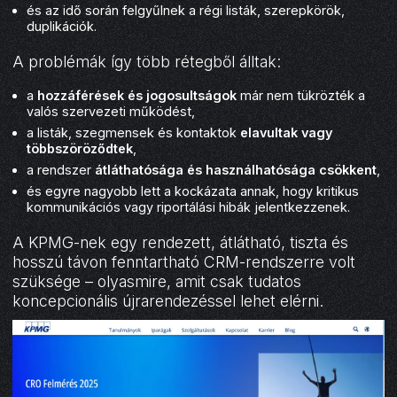
és az idő során felgyűlnek a régi listák, szerepkörök,
duplikációk.
A problémák így több rétegből álltak:
a
hozzáférések és jogosultságok
már nem tükrözték a
valós szervezeti működést,
a listák, szegmensek és kontaktok
elavultak vagy
többszöröződtek
,
a rendszer
átláthatósága és használhatósága csökkent
,
és egyre nagyobb lett a kockázata annak, hogy kritikus
kommunikációs vagy riportálási hibák jelentkezzenek.
A KPMG-nek egy rendezett, átlátható, tiszta és
hosszú távon fenntartható CRM-rendszerre volt
szüksége – olyasmire, amit csak tudatos
koncepcionális újrarendezéssel lehet elérni.