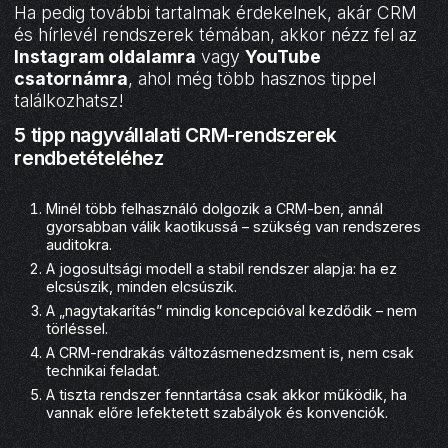
Ha pedig további tartalmak érdekelnek, akár CRM
és hírlevél rendszerek témában, akkor nézz fel az
Instagram oldalamra
vagy
YouTube
csatornámra
, ahol még több hasznos tippel
találkozhatsz!
5 tipp nagyvállalati CRM-rendszerek
rendbetételéhez
Minél több felhasználó dolgozik a CRM-ben, annál
gyorsabban válik kaotikussá – szükség van rendszeres
auditokra.
A jogosultsági modell a stabil rendszer alapja: ha ez
elcsúszik, minden elcsúszik.
A „nagytakarítás” mindig koncepcióval kezdődik – nem
törléssel.
A CRM-rendrakás változásmenedzsment is, nem csak
technikai feladat.
A tiszta rendszer fenntartása csak akkor működik, ha
vannak előre lefektetett szabályok és konvenciók.