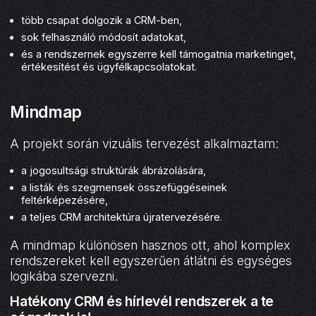
több csapat dolgozik a CRM-ben,
sok felhasználó módosít adatokat,
és a rendszernek egyszerre kell támogatnia marketinget,
értékesítést és ügyfélkapcsolatokat.
Mindmap
A projekt során vizuális tervezést alkalmaztam:
a jogosultsági struktúrák ábrázolására,
a listák és szegmensek összefüggéseinek
feltérképezésére,
a teljes CRM architektúra újratervezésére.
A mindmap különösen hasznos ott, ahol komplex
rendszereket kell egyszerűen átlátni és egységes
logikába szervezni.
Hatékony CRM és hírlevél rendszerek a te