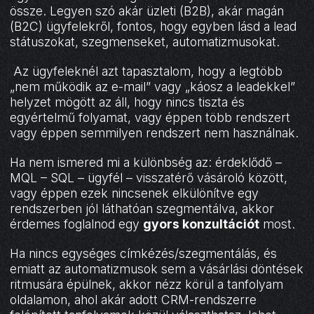
össze. Legyen szó akár üzleti (B2B), akár magán
(B2C) ügyfelekről, fontos, hogy egyben lásd a lead
státuszokat, szegmenseket, automatizmusokat.
Az ügyfeleknél azt tapasztalom, hogy a legtöbb
„nem működik az e-mail” vagy „káosz a leadekkel”
helyzet mögött az áll, hogy nincs tiszta és
egyértelmű folyamat, vagy éppen több rendszert
vagy éppen semmilyen rendszert nem használnak.
Ha nem ismered mi a különbség az: érdeklődő –
MQL – SQL – ügyfél – visszatérő vásároló között,
vagy éppen ezek nincsenek elkülönítve egy
rendszerben jól láthatóan szegmentálva, akkor
érdemes foglalnod egy
gyors konzultációt
most.
Ha nincs egységes címkézés/szegmentálás, és
emiatt az automatizmusok sem a vásárlási döntések
ritmusára épülnek, akkor nézz körül a tanfolyam
oldalamon, ahol akár adott CRM-rendszerre