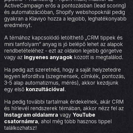
ActiveCampaign erős a pontozásban (lead scoring)
és automatizációban, Shopify webshopoknál pedig
gyakran a Klaviyo hozza a legjobb, leghatékonyabb
eredményt.
A témához kapcsolódó letölthető „CRM tippek és
mini tanfolyam” anyag is jó belépő lehet az alapok
rendbetételéhez - ezt az oldalon lejjebb görgetve
vagy az
ingyenes anyagok
között is megtalálod.
Ha pedig azt szeretnéd, hogy a saját helyzetedre
legyen lefordítva (szegmensek, címkék, pontozás,
3-5 alap automatizmus, mérés), akkor kezdjünk
egy első
konzultációval
.
Ha pedig további tartalmak érdekelnek, akár CRM
és hírlevél rendszerek témában, akkor nézz fel az
Instagram oldalamra
vagy
YouTube
csatornámra
, ahol még több hasznos tippel
találkozhatsz!