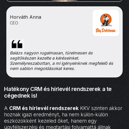
Horváth Anna
CEO
Balázs nagyon rugalmasan, türelmesen és
segítőkészen kezelte a kéréseinket.
Személyreszabottan, a mi igényeinknek megfelelő és
nem sablon megoldásokat keres.
Hatékony CRM és hírlevél rendszerek a te
cégednek is!
A
CRM és hírlevél rendszerek
KKV szinten akkor
hoznak igazi eredményt, ha nem külön-külön
eszközökként kezeled őket, hanem egy
ügyfélszerzési és megtartási folyamattá állnak