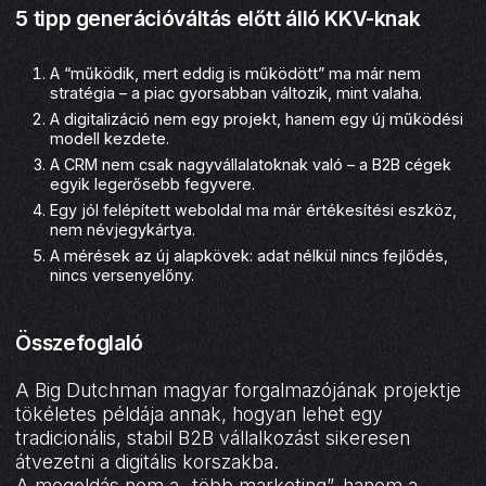
5 tipp generációváltás előtt álló KKV-knak
A “működik, mert eddig is működött” ma már nem
stratégia – a piac gyorsabban változik, mint valaha.
A digitalizáció nem egy projekt, hanem egy új működési
modell kezdete.
A CRM nem csak nagyvállalatoknak való – a B2B cégek
egyik legerősebb fegyvere.
Egy jól felépített weboldal ma már értékesítési eszköz,
nem névjegykártya.
A mérések az új alapkövek: adat nélkül nincs fejlődés,
nincs versenyelőny.
Összefoglaló
A Big Dutchman magyar forgalmazójának projektje
tökéletes példája annak, hogyan lehet egy
tradicionális, stabil B2B vállalkozást sikeresen
átvezetni a digitális korszakba.
A megoldás nem a „több marketing”, hanem a