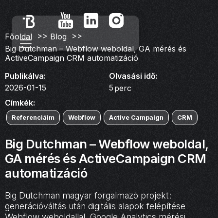
>>
>>
Főoldal
Blog
Big Dutchman – Webflow weboldal, GA mérés és
ActiveCampaign CRM automatizáció
Publikálva:
Olvasási idő:
2026-01-15
5
perc
Címkék:
Referenciáim
Webflow
Active Campaign
CRM
Big Dutchman – Webflow weboldal,
GA mérés és ActiveCampaign CRM
automatizáció
Big Dutchman magyar forgalmazó projekt:
generációváltás után digitális alapok felépítése
Webflow weboldallal, Google Analytics mérési