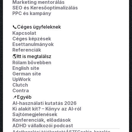
Marketing mentorálás
SEO és Keresőoptimalizálás
PPC és kampány
📞Céges ügyfeleknek
Kapcsolat
Céges képzések
Esettanulmányok
Referenciák
🌎Itt is megtalálsz
Rólam bővebben
English site
German site
UpWork
Clutch
Contra
📌Egyéb
AI-használati kutatás 2026
Ki alakit kit? – Könyv az AI-ról
Sajtómegjelenések
Konferenciák, előadások
ADHD vállalkozói podcast
Adatkezelési tájékoztató
ÁSZF
Cookie-kezelés