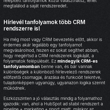
felépített tanfolyamok közül választhatsz, lehet
megtalálod a saját rendszeredet.
Hírlevél tanfolyamok több CRM
rendszerre is!
Ha még most vagy CRM bevezetés előtt, akkor is
érdemes akár legalább egy tanfolyamot
megvásárolnod, hiszen ez sokat segíthet abban,
hogy megértsd a CRM rendszerek logikáját, a
folyamatok felépülését. Ez
mindegyik CRM-es
tanfolyamomban
benne van, és bár vannak
különbségek a különböző hírlevelező rendszerek
előfizetői csomagjai, árazása és funkcióit tekintve,
tulajdonképpen ugyanúgy, ugyanazon logika szerint
működnek.
Eszközszinten a jó választás mindig a folyamathoz
igazodik: van, ahol a HubSpot ad stabil rendszert a
pipeline + marketing + riport miatt, máskor az