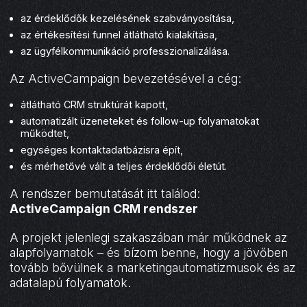
az érdeklődők kezelésének szabványosítása,
az értékesítési funnel átlátható kialakítása,
az ügyfélkommunikáció professzionalizálása.
Az ActiveCampaign bevezetésével a cég:
átlátható CRM struktúrát kapott,
automatizált üzeneteket és follow-up folyamatokat
működtet,
egységes kontaktadatbázisra épít,
és mérhetővé vált a teljes érdeklődői életút.
A rendszer bemutatását itt találod:
ActiveCampaign CRM rendszer
A projekt jelenlegi szakaszában már működnek az
alapfolyamatok – és bízom benne, hogy a jövőben
tovább bővülnek a marketingautomatizmusok és az
adatalapú folyamatok.