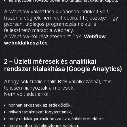
és a jövőben tovább bővíthető tartalomstruktúrát kapott.
A Webflow választása különösen indokolt volt,
hiszen a cégnek nem volt dedikált fejlesztője – így
gyorsan, utólagos programozás nélkül is
fejleszthető maradt a webhely.
A Webflow-ról részletesen itt írok:
Webflow
weboldalkészítés
2 – Üzleti mérések és analitikai
rendszer kialakítása (Google Analytics)
Ahogy sok tradicionális B2B vállalkozásnál, itt is
teljesen hiányoztak a mérések.
Nem volt adat arról:
honnan érkeznek az érdeklődők,
milyen tartalmakat fogyasztanak,
mely oldalak járulnak hozzá az ajánlatkérésekhez,
mely csatornák teljesítenek valóban.