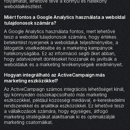
folyamatát, lehetővé téve a könnyű és hatékony
weboldalkészítést.
Miért fontos a Google Analytics használata a weboldal
tulajdonosok számára?
A Google Analytics használata fontos, mert lehetővé
teszi a weboldal tulajdonosok számára, hogy értékes
betekintést nyerjenek a weboldaluk teljesítményébe, a
látogatók viselkedésébe és a marketing kampányok
hatékonyságába. Ez az információ segíti őket abban,
hogy adatvezérelt döntéseket hozzanak és javítsák a
weboldaluk és a marketing tevékenységeik eredményeit.
Hogyan integrálható az ActiveCampaign más
marketing eszközökkel?
Az ActiveCampaign számos integrációs lehetőséget kínál,
így könnyedén összekapcsolható más marketing
eszközökkel, például közösségi médiával, e-kereskedelmi
rendszerekkel és analitikai eszközökkel. Ez lehetővé teszi
a vállalkozások számára, hogy egységes, átfogó
marketing stratégiákat alakítsanak ki és optimalizálják
marketing csatornáikat.