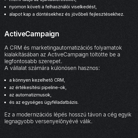
nyomon követi a felhasználói viselkedést,
alapot kap a döntésekhez és jövőbeli fejlesztésekhez.
ActiveCampaign
A CRM és marketingautomatizációs folyamatok
kialakításában az ActiveCampaign töltötte be a
legfontosabb szerepet.
A vállalat számára különösen hasznos:
a könnyen kezelhető CRM,
az értékesítési pipeline-ok,
az automatizmusok,
és az egységes ügyféladatbázis.
Ez a modernizációs lépés hosszú távon a cég egyik
legnagyobb versenyelőnyévé válik.