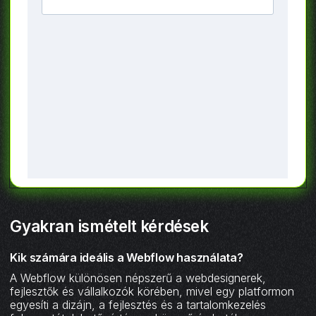
Gyakran ismételt kérdések
Kik számára ideális a Webflow használata?
A Webflow különösen népszerű a webdesignerek,
fejlesztők és vállalkozók körében, mivel egy platformon
egyesíti a dizájn, a fejlesztés és a tartalomkezelés