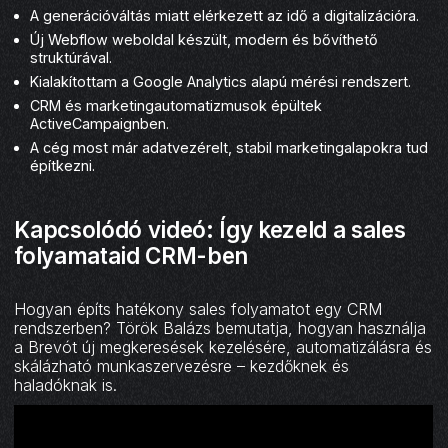
A generációváltás miatt elérkezett az idő a digitalizációra.
Új Webflow weboldal készült, modern és bővíthető
struktúrával.
Kialakítottam a Google Analytics alapú mérési rendszert.
CRM és marketingautomatizmusok épültek
ActiveCampaignben.
A cég most már adatvezérelt, stabil marketingalapokra tud
építkezni.
Kapcsolódó videó: Így kezeld a sales
folyamataid CRM-ben
Hogyan építs hatékony sales folyamatot egy CRM
rendszerben? Török Balázs bemutatja, hogyan használja
a Brevót új megkeresések kezelésére, automatizálásra és
skálázható munkaszervezésre – kezdőknek és
haladóknak is.