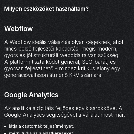
Milyen eszközöket használtam?
Webflow
A Webflow ideális választás olyan cégeknek, ahol
nincs belső fejlesztői kapacitás, mégis modern,
gyors és jól strukturált weboldalra van szükség.
A platform tiszta kódot generál, SEO-barát, és
gyorsan fejleszthető – mindez kritikus előny egy
generációváltáson átmenő KKV számára.
Google Analytics
Az analitika a digitális fejlődés egyik sarokköve. A
Google Analytics segítségével a vállalat most már:
látja a csatornák teljesítményét,
mérni tudja az ajánlatkéréseket,