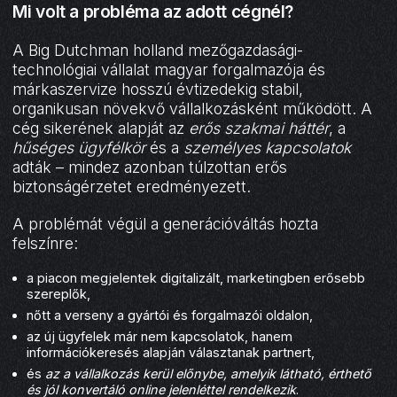
Mi volt a probléma az adott cégnél?
A Big Dutchman holland mezőgazdasági-
technológiai vállalat magyar forgalmazója és
márkaszervize hosszú évtizedekig stabil,
organikusan növekvő vállalkozásként működött. A
cég sikerének alapját az
erős szakmai háttér
, a
hűséges ügyfélkör
és a
személyes kapcsolatok
adták – mindez azonban túlzottan erős
biztonságérzetet eredményezett.
A problémát végül a generációváltás hozta
felszínre:
a piacon megjelentek digitalizált, marketingben erősebb
szereplők,
nőtt a verseny a gyártói és forgalmazói oldalon,
az új ügyfelek már nem kapcsolatok, hanem
információkeresés alapján választanak partnert,
és
az a vállalkozás kerül előnybe, amelyik látható, érthető
és jól konvertáló online jelenléttel rendelkezik
.