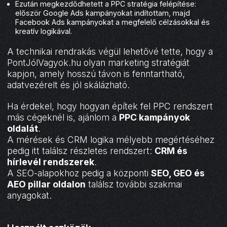
Ezután megkezdődhetett a PPC stratégia felépítése:
először Google Ads kampányokat indítottam, majd
Facebook Ads kampányokat a megfelelő célzásokkal és
kreatív logikával.
A technikai rendrakás végül lehetővé tette, hogy a
PontJólVagyok.hu olyan marketing stratégiát
kapjon, amely hosszú távon is fenntartható,
adatvezérelt és jól skálázható.
Ha érdekel, hogy hogyan építek fel PPC rendszert
más cégeknél is, ajánlom a
PPC kampányok
oldalát
.
A mérések és CRM logika mélyebb megértéséhez
pedig itt találsz részletes rendszert:
CRM és
hírlevél rendszerek
.
A SEO-alapokhoz pedig a központi
SEO, GEO és
AEO pillar oldalon
találsz további szakmai
anyagokat.