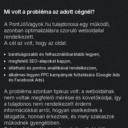
Mi volt a probléma az adott cégnél?
A PontJólVagyok.hu tulajdonosa egy működő,
azonban optimalizálásra szoruló weboldallal
rendelkezett.
A cél az volt, hogy az oldal:
barátságosabb és felhasználóbarátabb legyen,
megfelelő SEO-alapokat kapjon,
átlátható és pontos analitikával rendelkezzen,
alkalmas legyen PPC kampányok futtatására (Google Ads
és Facebook Ads).
A probléma azonban tipikus volt: a weboldalnak
nem voltak megfelelő mérései és követőkódjai, így
a tulajdonos nem rendelkezett érdemi
információkkal arról, hogyan viselkednek a
látogatók, honnan érkeznek, és mely szakaszok
működnek gyengébben.