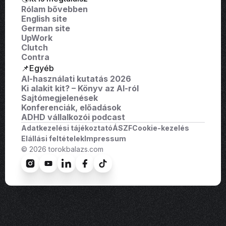
Rólam bővebben
English site
German site
UpWork
Clutch
Contra
📌Egyéb
AI-használati kutatás 2026
Ki alakit kit? – Könyv az AI-ról
Sajtómegjelenések
Konferenciák, előadások
ADHD vállalkozói podcast
Adatkezelési tájékoztató
ÁSZF
Cookie-kezelés
Elállási feltételek
Impressum
© 2026 torokbalazs.com