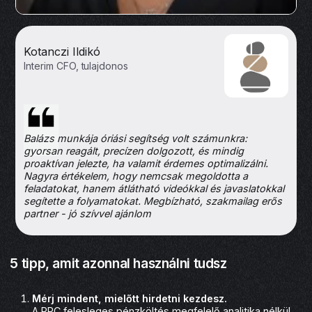
Kotanczi Ildikó
Interim CFO, tulajdonos
Balázs munkája óriási segítség volt számunkra:
gyorsan reagált, precízen dolgozott, és mindig
proaktívan jelezte, ha valamit érdemes optimalizálni.
Nagyra értékelem, hogy nemcsak megoldotta a
feladatokat, hanem átlátható videókkal és javaslatokkal
segítette a folyamatokat. Megbízható, szakmailag erős
partner - jó szívvel ajánlom
5 tipp, amit azonnal használni tudsz
Mérj mindent, mielőtt hirdetni kezdesz.
A PPC felesleges pénzköltés megfelelő analitika nélkül.