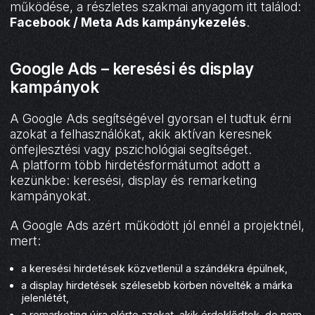
működése, a részletes szakmai anyagom itt találod:
Facebook / Meta Ads kampánykezelés
.
Google Ads – keresési és display
kampányok
A Google Ads segítségével gyorsan el tudtuk érni
azokat a felhasználókat, akik aktívan keresnek
önfejlesztési vagy pszichológiai segítséget.
A platform több hirdetésformátumot adott a
kezünkbe: keresési, display és remarketing
kampányokat.
A Google Ads azért működött jól ennél a projektnél,
mert:
a keresési hirdetések közvetlenül a szándékra épülnek,
a display hirdetések szélesebb körben növelték a márka
jelenlétét,
a remarketing újra elérte azokat, akik érdeklődtek, de nem