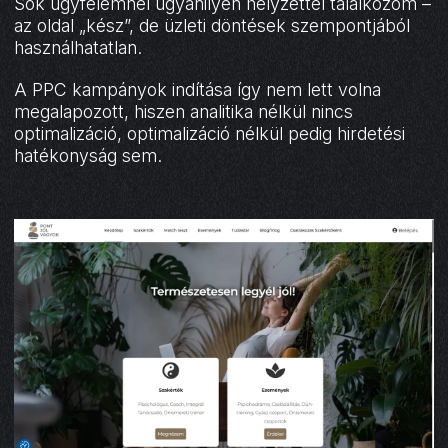
Sok ügyfelemnél ugyanilyen helyzettel találkozom –
az oldal „kész”, de üzleti döntések szempontjából
használhatatlan.
A PPC kampányok indítása így nem lett volna
megalapozott, hiszen analitika nélkül nincs
optimalizáció, optimalizáció nélkül pedig hirdetési
hatékonyság sem.