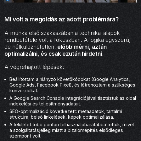
Mi volt a megoldás az adott problémára?
A munka első szakaszában a technikai alapok
rendbetétele volt a fókuszban. A logika egyszerű,
de nélkülözhetetlen:
előbb mérni, aztán
optimalizálni, és csak ezután hirdetni
.
A végrehajtott lépések:
Beállítottam a hiányzó követőkódokat (Google Analytics,
Google Ads, Facebook Pixel), és létrehoztam a szükséges
konverziókat.
A Google Search Console integrációjával tisztáztuk az oldal
indexelési és teljesítményadatait.
SEO-optimalizáció következett: metaadatok, tartalmi
struktúra, belső linkelések, képek optimalizálása.
A felületet több ponton felhasználóbarátabbá tettük, mivel
a szolgáltatásjelleg miatt a bizalomépítés elsődleges
szempont volt.