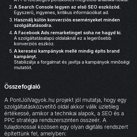
A Search Console legyen az első SEO eszközöd.
Egyszerű, ingyenes, kritikus információkat ad.
Használj külön konverziós eseményeket minden
szolgáltatásodra.
A Facebook Ads remarketinget soha ne hagyd ki.
A szolgáltatásalapú oldalaknál ez a legerősebb
konverziós eszköz.
A keresési kampányok mellé mindig építs brand
kampányt.
Stabilizálja a forgalmat és javítja a kampányok minőségi
mutatóit.
Összefoglaló
A PontJólVagyok.hu projekt jól mutatja, hogy egy
szolgáltatásközvetítő oldal akkor válik üzletileg
értékessé, amikor a technikai alapok, a SEO és a
PPC stratégia rendszerszinten összeér. A
tulajdonossal közösen egy olyan digitális rendszert
építettünk fel, amelyben: