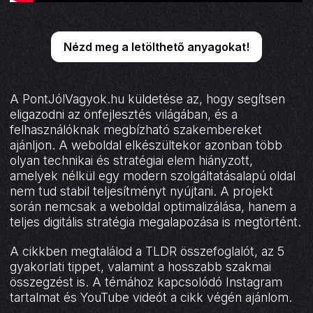
Nézd meg a letölthető anyagokat!
A PontJólVagyok.hu küldetése az, hogy segítsen
eligazodni az önfejlesztés világában, és a
felhasználóknak megbízható szakembereket
ajánljon. A weboldal elkészültekor azonban több
olyan technikai és stratégiai elem hiányzott,
amelyek nélkül egy modern szolgáltatásalapú oldal
nem tud stabil teljesítményt nyújtani. A projekt
során nemcsak a weboldal optimalizálása, hanem a
teljes digitális stratégia megalapozása is megtörtént.
A cikkben megtalálod a TLDR összefoglalót, az 5
gyakorlati tippet, valamint a hosszabb szakmai
összegzést is. A témához kapcsolódó Instagram
tartalmat és YouTube videót a cikk végén ajánlom.