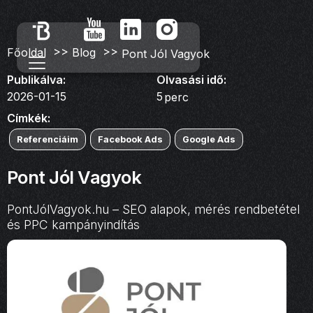
>>
>>
Főoldal
Blog
Pont Jól Vagyok
Publikálva:
Olvasási idő:
2026-01-15
5
perc
Címkék:
Referenciáim
Facebook Ads
Google Ads
Pont Jól Vagyok
PontJólVagyok.hu – SEO alapok, mérés rendbetétel
és PPC kampányindítás