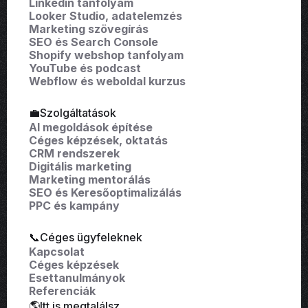
Linkedin tanfolyam
Looker Studio, adatelemzés
Marketing szövegírás
SEO és Search Console
Shopify webshop tanfolyam
YouTube és podcast
Webflow és weboldal kurzus
💼Szolgáltatások
AI megoldások építése
Céges képzések, oktatás
CRM rendszerek
Digitális marketing
Marketing mentorálás
SEO és Keresőoptimalizálás
PPC és kampány
📞Céges ügyfeleknek
Kapcsolat
Céges képzések
Esettanulmányok
Referenciák
🌎Itt is megtalálsz