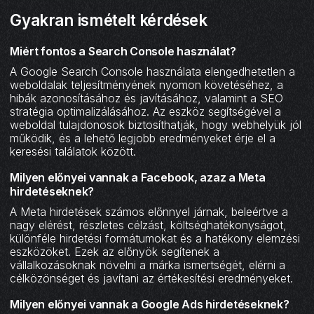
Gyakran ismételt kérdések
Miért fontos a Search Console használat?
A Google Search Console használata elengedhetetlen a
weboldalak teljesítményének nyomon követéséhez, a
hibák azonosításához és javításához, valamint a SEO
stratégia optimalizálásához. Az eszköz segítségével a
weboldal tulajdonosok biztosíthatják, hogy webhelyük jól
működik, és a lehető legjobb eredményeket érje el a
keresési találatok között.
Milyen előnyei vannak a Facebook, azaz a Meta
hirdetéseknek?
A Meta hirdetések számos előnnyel járnak, beleértve a
nagy elérést, részletes célzást, költséghatékonyságot,
különféle hirdetési formátumokat és a hatékony elemzési
eszközöket. Ezek az előnyök segítenek a
vállalkozásoknak növelni a márka ismertségét, elérni a
célközönséget és javítani az értékesítési eredményeket.
Milyen előnyei vannak a Google Ads hirdetéseknek?