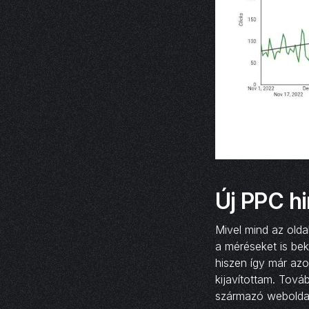
Új PPC h
Mivel mind az oldal
a méréseket is bek
hiszen így már azo
kijavítottam. Tov
származó weboldal