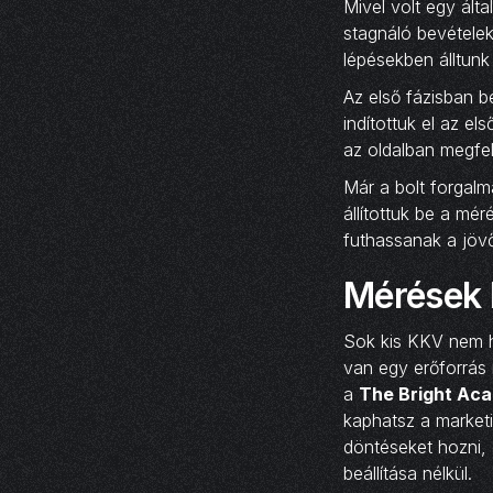
Mivel volt egy ált
stagnáló bevételek
lépésekben álltunk 
Az első fázisban b
indítottuk el az e
az oldalban megfe
Már a bolt forgal
állítottuk be a mé
futhassanak a jöv
Mérések b
Sok kis KKV nem h
van egy erőforrás 
a
The Bright Ac
kaphatsz a market
döntéseket hozni, 
beállítása nélkül.