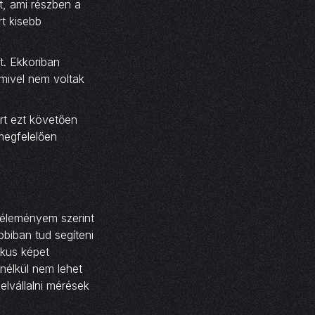
t, ami részben a
rt kisebb
t. Ekkoriban
 mivel nem voltak
rt ezt követően
 megfelelően
véleményem szerint
biban tud segíteni
ikus képet
nélkül nem lehet
lvállalni mérések