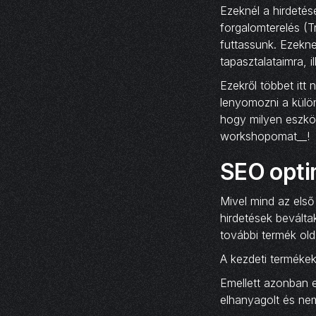
Ezeknél a hirdeté
forgalomterelés (T
futtassunk. Ezekne
tapasztalataimra, 
Ezekről többet itt
lenyomozni a külö
hogy milyen eszkö
workshopomat__!
SEO opti
Mivel mind az els
hirdetések beválta
további termék olda
A kezdeti termékek
Emellett azonban e
elhanyagolt és nem