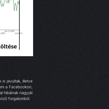
is javultak, illetve
teni a Facebookon,
al hibáinak nagyját
böző forgalomból