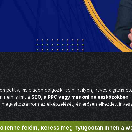
petitív, kis piacon dolgozik, és mint ilyen, kevés digitális e
n nem is hitt a
SEO, a PPC vagy más online eszközökben
,
lt megváltoztatnom az elképzelését, és erősen elkezdett invesz
d lenne felém, keress meg nyugodtan innen a w