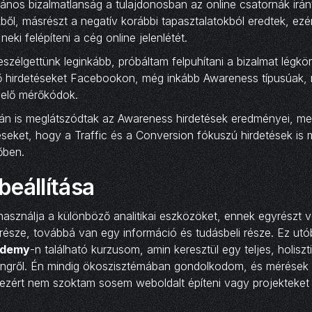
alános bizalmatlanság a tulajdonosban az online csatornák irán
ből, másrészt a negatív korábbi tapasztalatokból eredtek, ezé
neki felépíteni a cég online jelenlétét.
eszélgettünk leginkább, próbáltam felpuhítani a bizalmat légkör
lső hirdetéseket Facebookon, még inkább Awareness típusúak,
lelő mérőkódok.
mán is meglátszódtak az Awareness hirdetések eredményei, me
réseket, hogy a Traffic és a Conversion fókuszú hirdetések is
őben.
eállítása
asználja a különböző analitikai eszközöket, ennek egyrészt 
része, továbbá van egy információ és tudásbeli része. Ez utób
ademy
-n található kurzusom, amin keresztül egy teljes, holiszt
ingről. Én mindig ökoszisztémában gondolkodom, és mérések 
ezért nem szoktam sosem weboldalt építeni vagy projekteket e