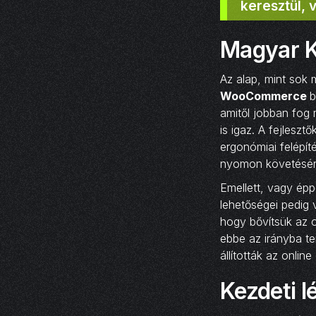
keresztül,
Magyar K
Az alap, mint sok 
WooCommerce
b
amitől jobban fog 
is igaz. A fejlesz
ergonómiai felépít
nyomon követésére,
Emellett, vagy épp
lehetőségei pedig 
hogy bővítsük az o
ebbe az irányba t
állították az online
Kezdeti 