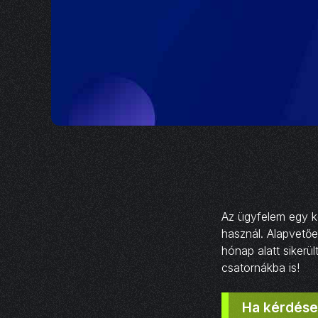
Az ügyfelem egy kom
használ. Alapvetőe
hónap alatt sikerü
csatornákba is!
Ha kérdése