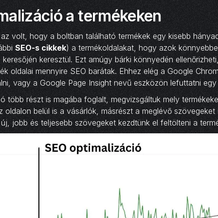
malizáció a termékeken
 az volt, hogy a boltban található termékek egy kisebb hány
vábbi
SEO-s cikkek
) a termékoldalakat, hogy azok könnyebbe
keresőjén keresztül. Ezt amúgy bárki könnyedén ellenőrizheti
trmék oldalai mennyire SEO barátak. Ehhez elég a Google Chr
ni, vagy a Google Page Insight nevű eszközön lefuttatni egy 
ó több részt is magába foglalt, megvizsgáltuk mely termékeke
az oldalon belül is a vásárlók, másrészt a meglévő szövegeket 
új, jobb és teljesebb szövegeket kezdtünk el feltölteni a term