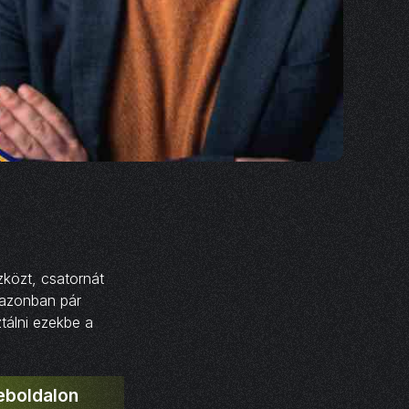
szközt, csatornát
 azonban pár
tálni ezekbe a
eboldalon