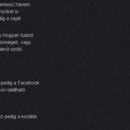
areness) hanem
nyokat is
ig a saját
ogy hogyan tudod
zönségeit, vagy
król szóló
d pedig a Facebook
on található
ez pedig a korábbi