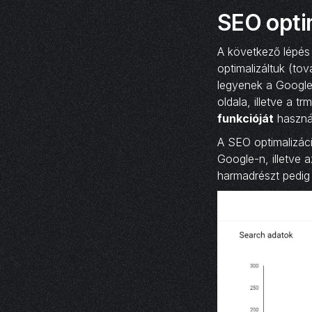
SEO opti
A következő lépés
optimalizáltuk (to
legyenek a Google 
oldala, illetve a 
funkcióját
használ
A SEO optimalizáci
Google-n, illetve 
harmadrészt pedig 