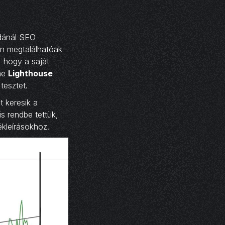
adánál SEO
n megtalálhatóak
, hogy a saját
ome
Lighthouse
tesztet.
t keresik a
is rendbe tettük,
ékleírásokhoz.