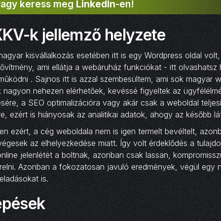
 vagy keress meg
LinkedIn
-en!
KV-k jellemző helyzete
magyar kisvállalkozás esetében itt is egy Wordpress oldal volt,
ővítmény, ami ellátja a webáruház funkciókat - itt olvashatsz 
működni . Sajnos itt is azzal szembesültem, ami sok magyar 
tők nagyon nehezen elérhetőek, kevéssé figyeltek az ügyfélélm
ésére, a SEO optimalizációra vagy akár csak a weboldal telje
 ezért is hiányosak az analitikai adatok, ahogy az később lá
en ezért, a cég weboldala nem is igen termelt bevéltelt, azonba
végesek az elhelyezkedése miatt. Így volt érdeklődés a tulajdo
nline jelenlétét a boltnak, azonban csak lassan, kompromissz
erelni. Azonban a fokozatosan javuló eredmények, végül egy 
 eladásokat is.
lépések