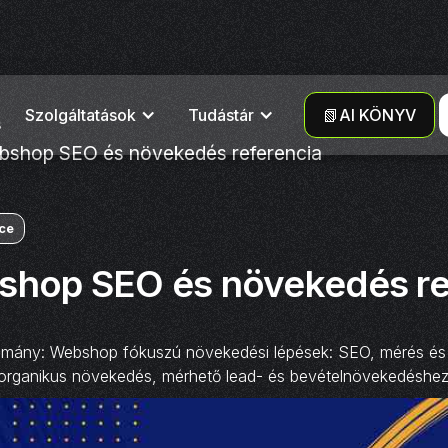
Szolgáltatások
Tudástár
📗AI KÖNYV
s
hop SEO és növekedés referencia
ce
op SEO és növekedés re
y: Webshop fókuszú növekedési lépések: SEO, mérés és kon
 organikus növekedés, mérhető lead- és bevételnövekedéshez