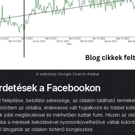
A webshop Google Search Adatai
irdetések a Facebookon
 felépítése, betöltési sebessége, az oldalon található termékek 
ötöttem az oldalba, érdemessé vált foglalkozni és többet köl
k jobb megtérüléssel és mérhetően tudtak futni. Hiszen az old
ábbá a mérések bekötésével nyomonkövethetővé váltak külön
 látogatók az oldalon történő böngészése.