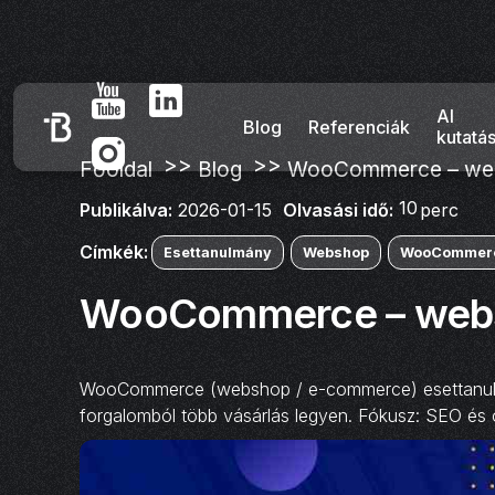
AI
Blog
Referenciák
kutatá
>>
>>
Főoldal
Blog
WooCommerce – webs
10
Olvasási idő:
perc
Publikálva:
2026-01-15
Címkék:
Esettanulmány
Webshop
WooCommer
WooCommerce – websh
WooCommerce (webshop / e-commerce) esettanulmán
forgalomból több vásárlás legyen. Fókusz: SEO és