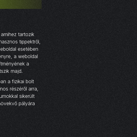
 amihez tartozik
hasznos tippektről,
weboldal esetében
ényre, a weboldal
sítményének a
tszik majd.
n a fizikai bolt
nos részéről arra,
umokkal sikerült
növekvő pályára