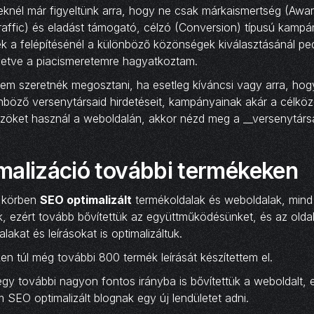
seknél már figyeltünk arra, hogy ne csak márkaismertség (Aw
raffic) és eladást támogató, célzó (Conversion) típusú kampá
k a felépítésénél a különböző közönségek kiválasztásánál ped
illetve a piacismeretemre hagyatkoztam.
 nem szeretnék megosztani, ha esetleg kíváncsi vagy arra, h
nböző versenytársaid hirdetéseit, kampányainak akár a célkö
zöket használ a weboldalán, akkor nézd meg a __versenytársa
malizáció további termékeken
ő körben
SEO optimalizált
termékoldalak és weboldalak, min
k, ezért tovább bővítettük az együttműködésünket, és az oldal
lakat és leírásokat is optimalizáltuk.
en túl még további 800 termék leírását készítettem el.
gy további nagyon fontos irányba is bővítettük a weboldalt, 
 SEO optimalizált blognak egy új lendületet adni.