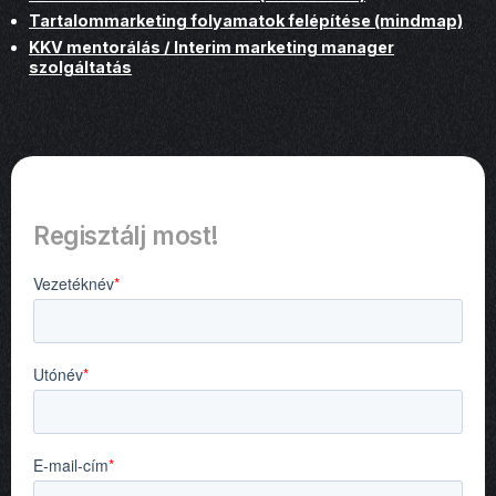
Tartalommarketing folyamatok felépítése (mindmap)
KKV mentorálás / Interim marketing manager
szolgáltatás
Regisztálj most!