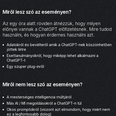
Miről lesz szó az eseményen?
Az egy óra alatt röviden átnézzük, hogy milyen
előnyei vannak a ChatGPT előfizetésnek. Mire tudod
használni, és hogyan érdemes használni azt.
Adatokról és bevélteről amik a ChatGPT-nek köszönhetően
jöttek létre
Esettanulmányokról, hogy miképp lehet alkalmazni a
ChatGPT-t
Egy szuper plug-inről
Miről nem lesz szó az eseményen?
A mesterséges intelligencia múltjáról
Más AI / MI megoldásokról a ChatGPT-n túl
Okos promptokról (viszont azt elmondom, hogy miért nem
ez a legfontosabb dolog)