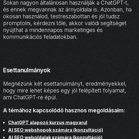
Sokan nagyon általánosan használják a ChatGPT-t,
és ennek megvannak az árnyoldalai is. Azonban, ha
okosan használod, testreszabottan és jól tudsz
promptolni, kérdezni tőle, akkor valódi segítséget
nyújthat a mindennapos marketinges és
kommunikációs feladatokban.
Esettanulmányok
Megnézünk két esettanulmányt, eredményekkel,
hogy mire lehet képes egy jól felépített folyamat,
ami ChatGPT-re épül.
A témához kapcsolódó hasznos megoldásaim:
ChatGPT alapozó kurzus magyarul
AI SEO webshopok számára (konzultáció)
AI SEO weboldalak számára (konzultáció)