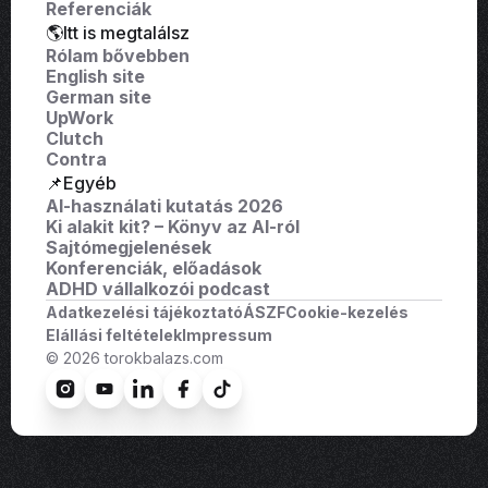
Referenciák
🌎Itt is megtalálsz
Rólam bővebben
English site
German site
UpWork
Clutch
Contra
📌Egyéb
AI-használati kutatás 2026
Ki alakit kit? – Könyv az AI-ról
Sajtómegjelenések
Konferenciák, előadások
ADHD vállalkozói podcast
Adatkezelési tájékoztató
ÁSZF
Cookie-kezelés
Elállási feltételek
Impressum
© 2026 torokbalazs.com