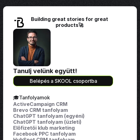
Building great stories for great
products🚀
Tanulj velünk együtt!
Belépés a SKOOL csoportba
🎓Tanfolyamok
ActiveCampaign CRM
Brevo CRM tanfolyam
ChatGPT tanfolyam (egyéni)
ChatGPT tanfolyam (üzleti)
Előfizetői klub marketing
Facebook PPC tanfolyam
HubSpot CRM tanfolyam