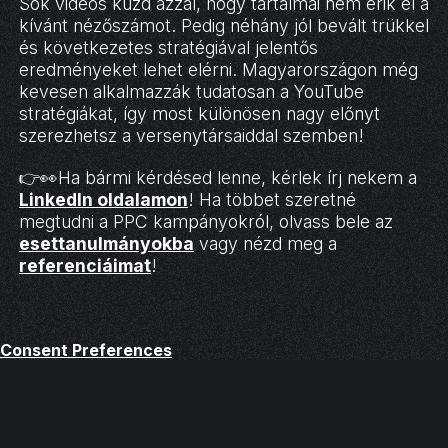
Sok videós küzd azzal, hogy tartalmai nem érik el a
kívánt nézőszámot. Pedig néhány jól bevált trükkel
és következetes stratégiával jelentős
eredményeket lehet elérni. Magyarországon még
kevesen alkalmazzák tudatosan a YouTube
stratégiákat, így most különösen nagy előnyt
szerezhetsz a versenytársaiddal szemben!
👉👀Ha bármi kérdésed lenne, kérlek írj nekem a
LinkedIn oldalamon
! Ha többet szeretné
megtudni a PPC kampányokról, olvass bele az
esettanulmányokba
vagy nézd meg a
referenciáimat
!
Consent Preferences