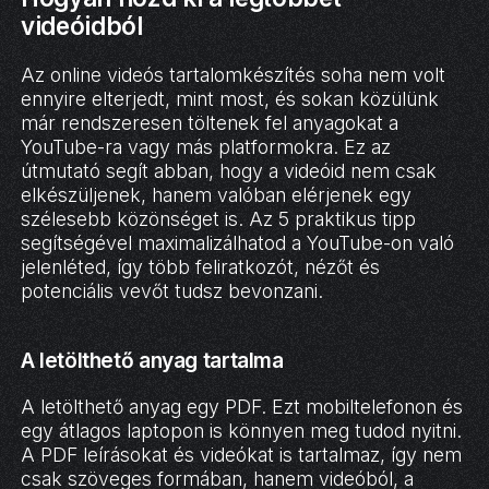
videóidból
Az online videós tartalomkészítés soha nem volt
ennyire elterjedt, mint most, és sokan közülünk
már rendszeresen töltenek fel anyagokat a
YouTube-ra vagy más platformokra. Ez az
útmutató segít abban, hogy a videóid nem csak
elkészüljenek, hanem valóban elérjenek egy
szélesebb közönséget is. Az 5 praktikus tipp
segítségével maximalizálhatod a YouTube-on való
jelenléted, így több feliratkozót, nézőt és
potenciális vevőt tudsz bevonzani.
A letölthető anyag tartalma
A letölthető anyag egy PDF. Ezt mobiltelefonon és
egy átlagos laptopon is könnyen meg tudod nyitni.
A PDF leírásokat és videókat is tartalmaz, így nem
csak szöveges formában, hanem videóból, a