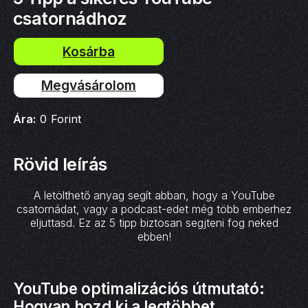
csatornádhoz
Megvásárolom
Ára:
0
Forint
Rövid leírás
A letölthető anyag segít abban, hogy a YouTube
csatornádat, vagy a podcast-edet még több emberhez
eljuttasd. Ez az 5 tipp biztosan segjteni fog neked
ebben!
YouTube optimalizációs útmutató:
Hogyan hozd ki a legtöbbet