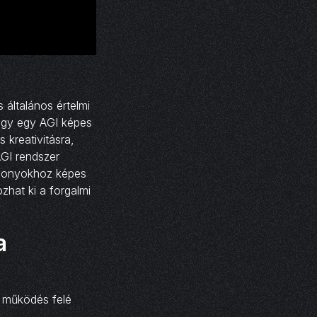
 általános értelmi
hogy egy AGI képes
 kreativitásra,
AGI rendszer
iszonyokhoz képes
zhat ki a forgalmi
a
 működés felé