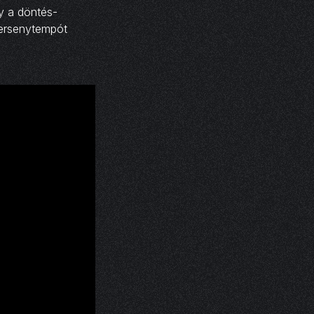
gy a döntés-
versenytempót