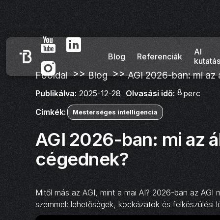
AI
Blog
Referenciák
kutatá
>>
>>
Főoldal
Blog
AGI 2026-ban: mi az á
8
Olvasási idő:
perc
Publikálva:
2025-12-28
Címkék:
Mesterséges intelligencia
AGI 2026-ban: mi az ál
cégednek?
Mitől más az AGI, mint a mai AI? 2026-ban az AGI m
szemmel: lehetőségek, kockázatok és felkészülési l