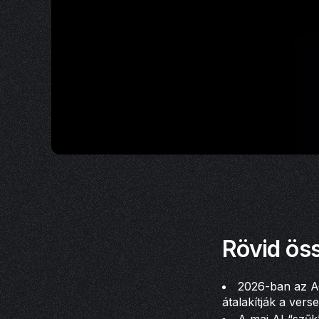
Rövid öss
2026-ban az A
átalakítják a ver
A mai AI “szűk”