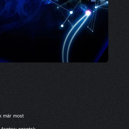
ek már most
 fontos: agentek,