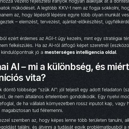
ozzá vezető fejlesztési irányok hogyan alakítják át a döntés
patok működését. A legtöbb KKV-t nem az fogja sokkolni, ho
anem az, hogy lépésről lépésre egyre több olyan munkát vesz
geztek – elemzést, tervezést, ajánlat-előkészítést, ügyfélkérd
l ezért érdemes az AGI-t úgy kezelni, mint egy stratégiai té
em felkészülés. Ha az AI-ról átfogó képet szeretnél (eszközök
, kiindulópontnak jó a
mesterséges intelligencia oldal
.
ai AI – mi a különbség, és miér
níciós vita?
k döntő többsége “szűk AI”: jól teljesít egy adott feladaton (
ás), de nem általános értelemben gondolkodik. Egy nyelvi mod
efoglal, de ha vállalati környezetben rossz inputot kap, vagy 
 magabiztosan tud félremenni.
 ezzel szemben az, hogy képes lenne több területen tanulni, al
goldást találni, és átvinni a tudását egyik problématípusból a