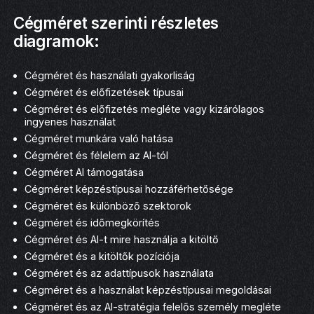
Cégméret szerinti részletes
diagramok:
Cégméret és használati gyakorliság
Cégméret és előfizetések típusai
Cégméret és előfizetés megléte vagy kizárólagos
ingyenes használat
Cégméret munkára való hatása
Cégméret és félelem az AI-tól
Cégméret AI támogatása
Cégméret képzéstípusai hozzáférhetősége
Cégméret és különböző szektorok
Cégméret és időmegkörítés
Cégméret és AI-t mire használja a kitöltő
Cégméret és a kitöltők pozíciója
Cégméret és az adattípusok használata
Cégméret és a használat képzéstípusai megoldásai
Cégméret és az AI-stratégia felelős személy megléte