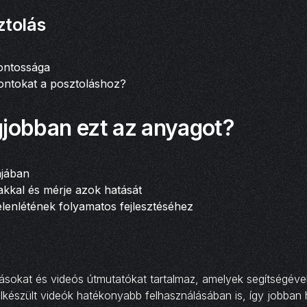
ztolás
fontossága
ontokat a posztoláshoz?
gjobban ezt az anyagot?
ájában
akkal és mérje azok hatását
elenlétének folyamatos fejlesztéséhez
eírásokat és videós útmutatókat tartalmaz, amelyek segítségéve
elkészült videók hatékonyabb felhasználásában is, így jobban