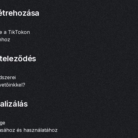
létrehozása
ge a TikTokon
omhoz
öteleződés
dszerei
vetőinkkel?
alizálás
ége
tásához és használatához