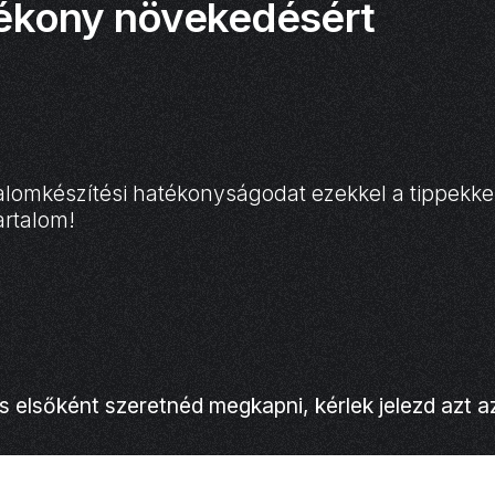
atékony növekedésért
talomkészítési hatékonyságodat ezekkel a tippekkel.
artalom!
s elsőként szeretnéd megkapni, kérlek jelezd azt az 