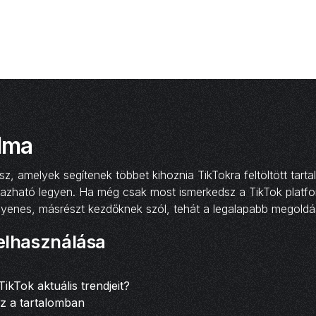
alma
amelyek segítenek többet kihoznia TikTokra feltöltött tartal
azható legyen. Ha még csak most ismerkedsz a TikTok platfo
ngyenes, másrészt kezdőknek szól, tehát a legalapabb megold
felhasználása
ikTok aktuális trendjeit?
z a tartalomban