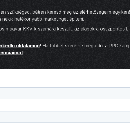
 van szükséged, bátran keresd meg az elérhetőségeim egyikén
nekik hatékonyabb marketinget építeni.
agos magyar KKV-k számára készült. az alapokra összpontosít
inkedIn oldalamon
! Ha többet szeretné megtudni a PPC kamp
renciáimat
!