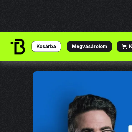
Megvásárolom
K