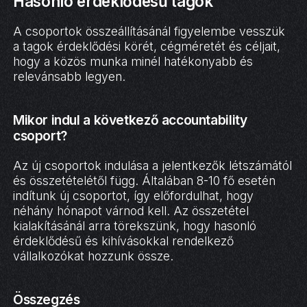
Hasonló érdeklődésű tagok
A csoportok összeállításánál figyelembe vesszük
a tagok érdeklődési körét, cégméretét és céljait,
hogy a közös munka minél hatékonyabb és
relevánsabb legyen.
Mikor indul a következő accountability
csoport?
Az új csoportok indulása a jelentkezők létszámától
és összetételétől függ. Általában 8-10 fő esetén
indítunk új csoportot, így előfordulhat, hogy
néhány hónapot várnod kell. Az összetétel
kialakításánál arra törekszünk, hogy hasonló
érdeklődésű és kihívásokkal rendelkező
vállalkozókat hozzunk össze.
Összegzés