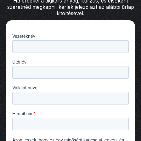
Ha érdekel a digitális anyag, kurzus, és elsőként
szeretnéd megkapni, kérlek jelezd azt az alábbi űrlap
kitöltésével.