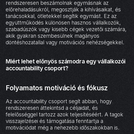
rendszeresen beszámolnak egymásnak az
előrehaladásukról, megosztják a kihívásaikat, és
tanácsokkal, ötletekkel segítik egymást. Ez az
együttműködés különösen hasznos vállalkozók,
szabadúszók vagy kisebb cégek vezetői számára,
akik gyakran szembesülnek magányos
döntéshozatallal vagy motivációs nehézségekkel.
Miért lehet előnyös számodra egy vállalkozói
accountability csoport?
Folyamatos motiváció és fókusz
Az accountability csoport segít abban, hogy
rendszeresen áttekintsd a céljaidat, és
felelősséggel tartozz azok teljesítéséért. A tagok
visszajelzései és támogatása fenntartja a
motivációdat még a nehezebb időszakokban is.