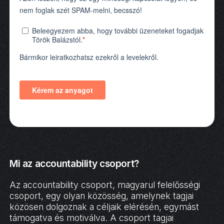
Mi az accountability csoport?
Az accountability csoport, magyarul felelősségi
csoport, egy olyan közösség, amelynek tagjai
közösen dolgoznak a céljaik elérésén, egymást
támogatva és motiválva. A csoport tagjai