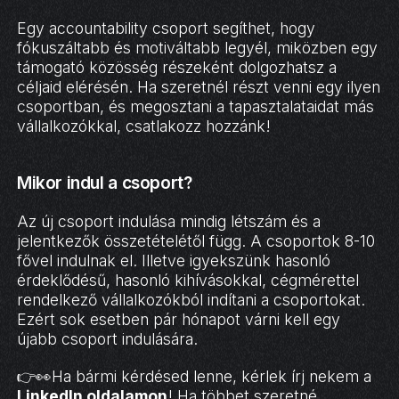
Egy accountability csoport segíthet, hogy
fókuszáltabb és motiváltabb legyél, miközben egy
támogató közösség részeként dolgozhatsz a
céljaid elérésén. Ha szeretnél részt venni egy ilyen
csoportban, és megosztani a tapasztalataidat más
vállalkozókkal, csatlakozz hozzánk!
Mikor indul a csoport?
Az új csoport indulása mindig létszám és a
jelentkezők összetételétől függ. A csoportok 8-10
fővel indulnak el. Illetve igyekszünk hasonló
érdeklődésű, hasonló kihívásokkal, cégmérettel
rendelkező vállalkozókból indítani a csoportokat.
Ezért sok esetben pár hónapot várni kell egy
újabb csoport indulására.
👉👀Ha bármi kérdésed lenne, kérlek írj nekem a
LinkedIn oldalamon
! Ha többet szeretné