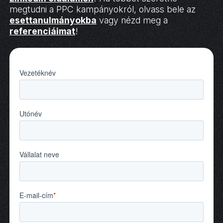
megtudni a PPC kampányokról, olvass bele az
esettanulmányokba
vagy nézd meg a
referenciáimat
!