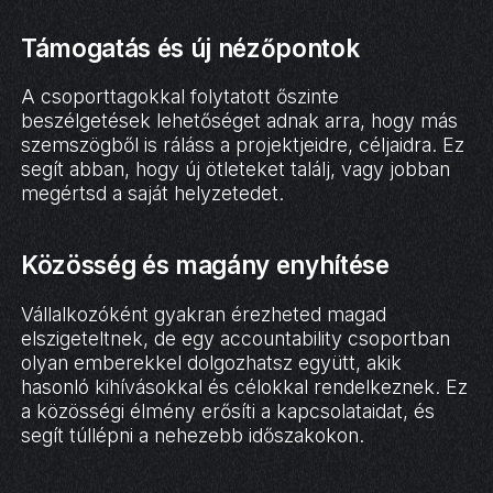
Támogatás és új nézőpontok
A csoporttagokkal folytatott őszinte
beszélgetések lehetőséget adnak arra, hogy más
szemszögből is ráláss a projektjeidre, céljaidra. Ez
segít abban, hogy új ötleteket találj, vagy jobban
megértsd a saját helyzetedet.
Közösség és magány enyhítése
Vállalkozóként gyakran érezheted magad
elszigeteltnek, de egy accountability csoportban
olyan emberekkel dolgozhatsz együtt, akik
hasonló kihívásokkal és célokkal rendelkeznek. Ez
a közösségi élmény erősíti a kapcsolataidat, és
segít túllépni a nehezebb időszakokon.