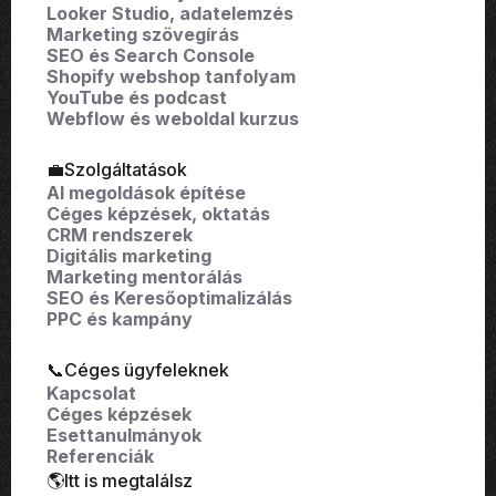
Looker Studio, adatelemzés
Marketing szövegírás
SEO és Search Console
Shopify webshop tanfolyam
YouTube és podcast
Webflow és weboldal kurzus
💼Szolgáltatások
AI megoldások építése
Céges képzések, oktatás
CRM rendszerek
Digitális marketing
Marketing mentorálás
SEO és Keresőoptimalizálás
PPC és kampány
📞Céges ügyfeleknek
Kapcsolat
Céges képzések
Esettanulmányok
Referenciák
🌎Itt is megtalálsz