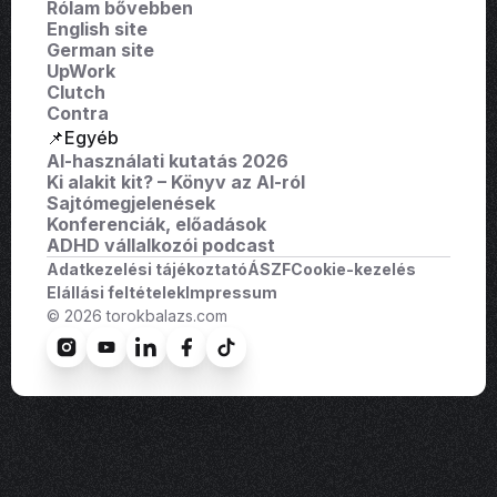
Rólam bővebben
English site
German site
UpWork
Clutch
Contra
📌Egyéb
AI-használati kutatás 2026
Ki alakit kit? – Könyv az AI-ról
Sajtómegjelenések
Konferenciák, előadások
ADHD vállalkozói podcast
Adatkezelési tájékoztató
ÁSZF
Cookie-kezelés
Elállási feltételek
Impressum
© 2026 torokbalazs.com