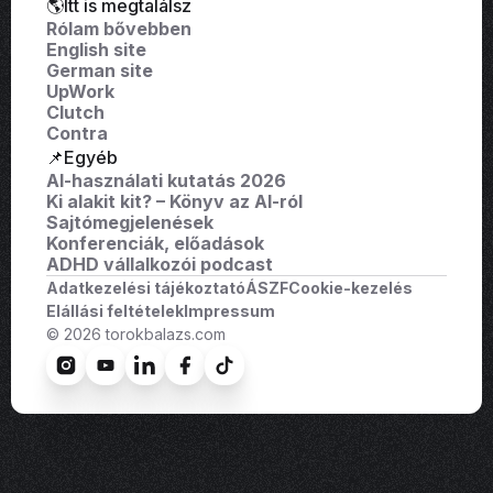
🌎Itt is megtalálsz
Rólam bővebben
English site
German site
UpWork
Clutch
Contra
📌Egyéb
AI-használati kutatás 2026
Ki alakit kit? – Könyv az AI-ról
Sajtómegjelenések
Konferenciák, előadások
ADHD vállalkozói podcast
Adatkezelési tájékoztató
ÁSZF
Cookie-kezelés
Elállási feltételek
Impressum
© 2026 torokbalazs.com