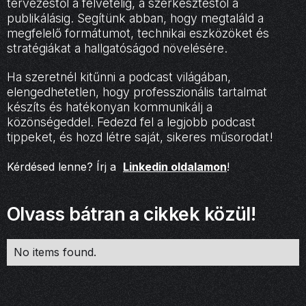
tervezéstől a felvételig, a szerkesztéstől a
publikálásig. Segítünk abban, hogy megtaláld a
megfelelő formátumot, technikai eszközöket és
stratégiákat a hallgatóságod növelésére.
Ha szeretnél kitűnni a podcast világában,
elengedhetetlen, hogy professzionális tartalmat
készíts és hatékonyan kommunikálj a
közönségeddel. Fedezd fel a legjobb podcast
tippeket, és hozd létre saját, sikeres műsorodat!
Kérdésed lenne? Írj a
Linkedin oldalamon
!
Olvass bátran a cikkek közül!
No items found.