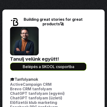
Building great stories for great
products🚀
Tanulj velünk együtt!
Belépés a SKOOL csoportba
🎓Tanfolyamok
ActiveCampaign CRM
Brevo CRM tanfolyam
ChatGPT tanfolyam (egyéni)
ChatGPT tanfolyam (üzleti)
Előfizetői klub marketing
Facebook PPC tanfolyam