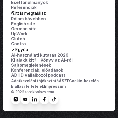
Esettanulmányok
Referenciák
🌎Itt is megtalálsz
Rólam bővebben
English site
German site
UpWork
Clutch
Contra
📌Egyéb
AI-használati kutatás 2026
Ki alakit kit? – Könyv az AI-ról
Sajtómegjelenések
Konferenciák, előadások
ADHD vállalkozói podcast
Adatkezelési tájékoztató
ÁSZF
Cookie-kezelés
Elállási feltételek
Impressum
© 2026 torokbalazs.com