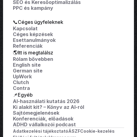
SEO és Keresőoptimalizálás
PPC és kampány
📞Céges ügyfeleknek
Kapcsolat
Céges képzések
Esettanulmányok
Referenciák
🌎Itt is megtalálsz
Rólam bővebben
English site
German site
UpWork
Clutch
Contra
📌Egyéb
AI-használati kutatás 2026
Ki alakit kit? – Könyv az AI-ról
Sajtómegjelenések
Konferenciák, előadások
ADHD vállalkozói podcast
Adatkezelési tájékoztató
ÁSZF
Cookie-kezelés