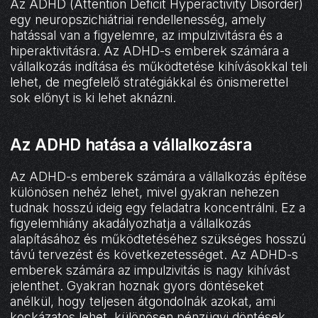
Az ADHD (Attention Deficit Hyperactivity Disorder)
egy neuropszichiátriai rendellenesség, amely
hatással van a figyelemre, az impulzivitásra és a
hiperaktivitásra. Az ADHD-s emberek számára a
vállalkozás indítása és működtetése kihívásokkal teli
lehet, de megfelelő stratégiákkal és önismerettel
sok előnyt is ki lehet aknázni.
Az ADHD hatása a vállalkozásra
Az ADHD-s emberek számára a vállalkozás építése
különösen nehéz lehet, mivel gyakran nehezen
tudnak hosszú ideig egy feladatra koncentrálni. Ez a
figyelemhiány akadályozhatja a vállalkozás
alapításához és működtetéséhez szükséges hosszú
távú tervezést és következetességet. Az ADHD-s
emberek számára az impulzivitás is nagy kihívást
jelenthet. Gyakran hoznak gyors döntéseket
anélkül, hogy teljesen átgondolnák azokat, ami
kockázatos lehet, különösen pénzügyi döntések