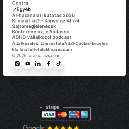
Contra
📌Egyéb
AI-használati kutatás 2026
Ki alakit kit? – Könyv az AI-ról
Sajtómegjelenések
Konferenciák, előadások
ADHD vállalkozói podcast
Adatkezelési tájékoztató
ÁSZF
Cookie-kezelés
Elállási feltételek
Impressum
© 2026 torokbalazs.com