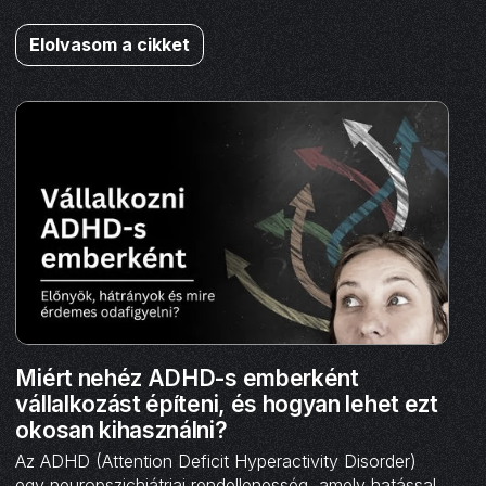
Elolvasom a cikket
Miért nehéz ADHD-s emberként
vállalkozást építeni, és hogyan lehet ezt
okosan kihasználni?
Az ADHD (Attention Deficit Hyperactivity Disorder)
egy neuropszichiátriai rendellenesség, amely hatással