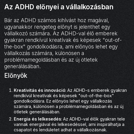
Az ADHD előnyei a vállalkozásban
Bár az ADHD számos kihívást hoz magával,
ugyanakkor rengeteg előnyt is jelenthet egy
vállalkozó számára. Az ADHD-val élő emberek
gyakran rendkívül kreatívak és képesek "out-of-
the-box" gondolkodásra, ami előnyös lehet egy
vállalkozás számára, különösen a
problémamegoldásban és az új ötletek
generálásában.
Előnyök
Kreativitás és innováció
: Az ADHD-s emberek gyakran
rendkívül kreatívak és képesek "out-of-the-box"
gondolkodásra. Ez előnyös lehet egy vállalkozás
számára, különösen a problémamegoldásban és az új
ötletek generálásában.
Energia és lelkesedés
: Az ADHD-val élők gyakran tele
vannak energiával és lelkesedéssel, ami inspirálhatja a
csapatot és lendületet adhat a vállalkozásnak.