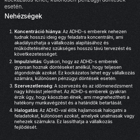
esetén.
Nehézségek
Koncentráció hiánya
: Az ADHD-s emberek nehezen
tudnak hosszú ideig egy feladatra koncentrálni, ami
akadályozhatja a vállalkozás alapításához és
működtetéséhez szükséges hosszú távú tervezést és
következetességet.
Impulzivitás
: Gyakori, hogy az ADHD-s emberek
gyorsan hoznak döntéseket anélkül, hogy teljesen
átgondolnák azokat. Ez kockázatos lehet egy vállalkozás
számára, különösen pénzügyi döntések esetén.
Szervezetlenség
: A szervezés és az időmenedzsment
nagy kihívást jelenthet. Az ADHD-s emberek gyakran
érzik úgy, hogy káoszban élnek, ami megnehezítheti a
hatékony munkavégzést és a határidők betartását.
Halogatás
: Az ADHD-val élők hajlamosak halogatni a
feladatokat, különösen azokat, amelyek unalmasak vagy
nehezek számukra. Ez lassíthatja a vállalkozás
fejlődését.