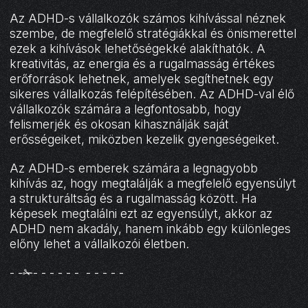
Az ADHD-s vállalkozók számos kihívással néznek
szembe, de megfelelő stratégiákkal és önismerettel
ezek a kihívások lehetőségekké alakíthatók. A
kreativitás, az energia és a rugalmasság értékes
erőforrások lehetnek, amelyek segíthetnek egy
sikeres vállalkozás felépítésében. Az ADHD-val élő
vállalkozók számára a legfontosabb, hogy
felismerjék és okosan kihasználják saját
erősségeiket, miközben kezelik gyengeségeiket.
Az ADHD-s emberek számára a legnagyobb
kihívás az, hogy megtalálják a megfelelő egyensúlyt
a strukturáltság és a rugalmasság között. Ha
képesek megtalálni ezt az egyensúlyt, akkor az
ADHD nem akadály, hanem inkább egy különleges
előny lehet a vállalkozói életben.
- -✁- - - - - - - - - - -