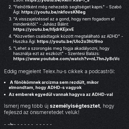
"Felnőttként még nehezebb segítséget kapni." - Szabó
Ági:
https://youtu.be/nkfovsKNleg
"A visszajelzéssel az a gond, hogy nem fogadom el
mindenkitől." - Juhász Bálint:
https://youtu.be/h1jdrKEjxvE
"Közvetlen családtagok között megtalálható az ADHD" -
Huszka Ági:
https://youtu.be/Ulo2o3hU9no
"Lehet a szorongás meg fogja akadályozni, hogy
használja ezt az eszközt" - Szentesi Balázs:
https://www.youtube.com/watch?v=nL7hnJy8cVc
Eddig megjelent Telex.hu-s cikkek a podcastről:
A főnökömnek arcizma sem rezdült, mikor
elmondtam, hogy ADHD-s vagyok
Az emberek egyedül vannak hagyva az ADHD-val
Ismerj meg több új
személyiségtesztet
, hogy
fejleszd az önismeretedet velük!
- -✁- - - - - - - - - - -