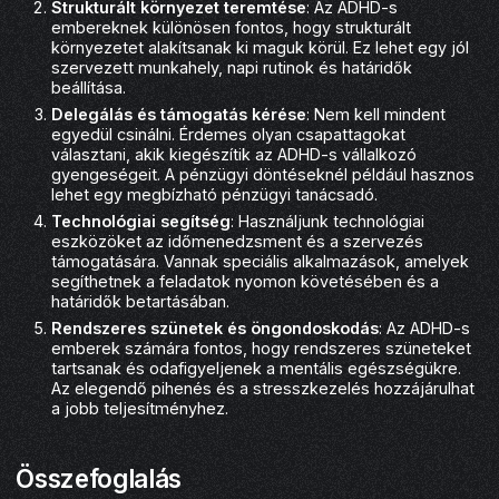
Strukturált környezet teremtése
: Az ADHD-s
embereknek különösen fontos, hogy strukturált
környezetet alakítsanak ki maguk körül. Ez lehet egy jól
szervezett munkahely, napi rutinok és határidők
beállítása.
Delegálás és támogatás kérése
: Nem kell mindent
egyedül csinálni. Érdemes olyan csapattagokat
választani, akik kiegészítik az ADHD-s vállalkozó
gyengeségeit. A pénzügyi döntéseknél például hasznos
lehet egy megbízható pénzügyi tanácsadó.
Technológiai segítség
: Használjunk technológiai
eszközöket az időmenedzsment és a szervezés
támogatására. Vannak speciális alkalmazások, amelyek
segíthetnek a feladatok nyomon követésében és a
határidők betartásában.
Rendszeres szünetek és öngondoskodás
: Az ADHD-s
emberek számára fontos, hogy rendszeres szüneteket
tartsanak és odafigyeljenek a mentális egészségükre.
Az elegendő pihenés és a stresszkezelés hozzájárulhat
a jobb teljesítményhez.
Összefoglalás