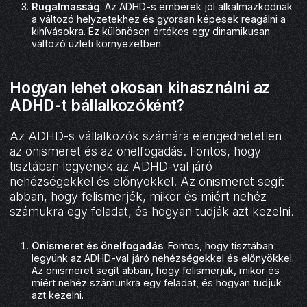
Rugalmasság
: Az ADHD-s emberek jól alkalmazkodnak
a változó helyzetekhez és gyorsan képesek reagálni a
kihívásokra. Ez különösen értékes egy dinamikusan
változó üzleti környezetben.
Hogyan lehet okosan kihasználni az
ADHD-t bállalkozóként?
Az ADHD-s vállalkozók számára elengedhetetlen
az önismeret és az önelfogadás. Fontos, hogy
tisztában legyenek az ADHD-val járó
nehézségekkel és előnyökkel. Az önismeret segít
abban, hogy felismerjék, mikor és miért nehéz
számukra egy feladat, és hogyan tudják azt kezelni.
Önismeret és önelfogadás
: Fontos, hogy tisztában
legyünk az ADHD-val járó nehézségekkel és előnyökkel.
Az önismeret segít abban, hogy felismerjük, mikor és
miért nehéz számunkra egy feladat, és hogyan tudjuk
azt kezelni.