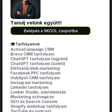
Tanulj velünk együtt!
Belépés a SKOOL csoportba
🎓Tanfolyamok
ActiveCampaign CRM
Brevo CRM tanfolyam
ChatGPT tanfolyam (egyéni)
ChatGPT tanfolyam (üzleti)
Előfizetői klub marketing
Facebook PPC tanfolyam
HubSpot CRM tanfolyam
Instagram marketing
Linkedin tanfolyam
Looker Studio, adatelemzés
Marketing szövegírás
SEO és Search Console
Shopify webshop tanfolyam
YouTube és podcast