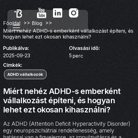
>>
>>
Főoldal
Blog
Miért nehéz ADHD-s emberként vállalkozást építeni, és
hogyan lehet ezt okosan kihasználni?
Publikálva:
Olvasási idő:
2025-09-23
5
perc
Címkék:
ADHD vállalkozók
Miért nehéz ADHD-s emberként
vállalkozást építeni, és hogyan
lehet ezt okosan kihasználni?
Az ADHD (Attention Deficit Hyperactivity Disorder)
egy neuropszichiátriai rendellenesség, amely
hatással van a figyelemre, az impulzivitásra és a