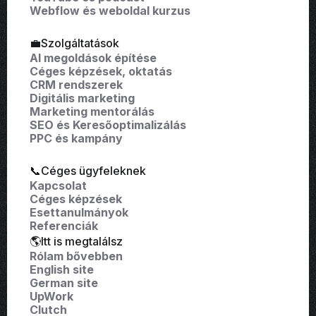
Webflow és weboldal kurzus
💼Szolgáltatások
AI megoldások építése
Céges képzések, oktatás
CRM rendszerek
Digitális marketing
Marketing mentorálás
SEO és Keresőoptimalizálás
PPC és kampány
📞Céges ügyfeleknek
Kapcsolat
Céges képzések
Esettanulmányok
Referenciák
🌎Itt is megtalálsz
Rólam bővebben
English site
German site
UpWork
Clutch