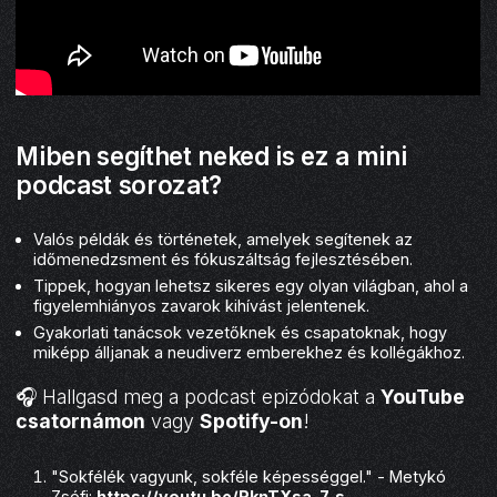
Miben segíthet neked is ez a mini
podcast sorozat?
Valós példák és történetek, amelyek segítenek az
időmenedzsment és fókuszáltság fejlesztésében.
Tippek, hogyan lehetsz sikeres egy olyan világban, ahol a
figyelemhiányos zavarok kihívást jelentenek.
Gyakorlati tanácsok vezetőknek és csapatoknak, hogy
miképp álljanak a neudiverz emberekhez és kollégákhoz.
🎧 Hallgasd meg a podcast epizódokat a
YouTube
csatornámon
vagy
Spotify-on
!
"Sokfélék vagyunk, sokféle képességgel." - Metykó
Zsófi:
https://youtu.be/RknTXsa-7_s