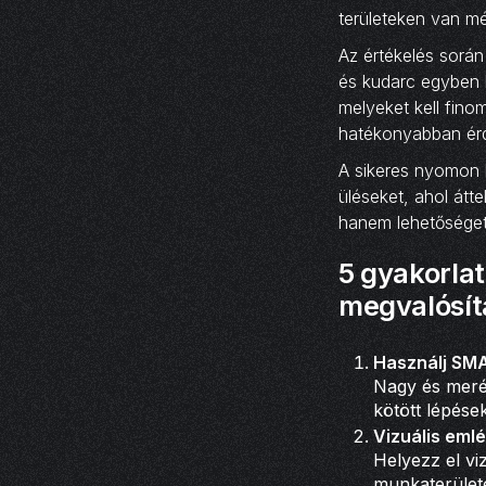
területeken van mé
Az értékelés során
és kudarc egyben l
melyeket kell fino
hatékonyabban érd 
A sikeres nyomon k
üléseket, ahol átt
hanem lehetőséget 
5 gyakorlat
megvalósít
Használj SM
Nagy és merés
kötött lépés
Vizuális eml
Helyezz el vi
munkaterülete