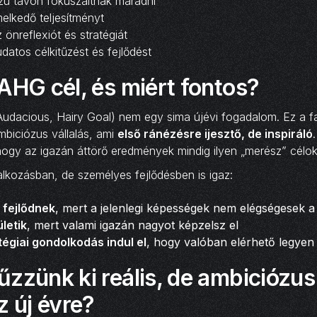
zú távon fókuszáltnak maradni
melkedő teljesítményt
 önreflexiót és stratégiát
datos célkitűzést és fejlődést
AHG cél, és miért fontos?
udacious, Hairy Goal) nem egy sima újévi fogadalom. Ez a fa
biciózus vállalás, ami
első ránézésre ijesztő, de inspiráló
 hogy az igazán áttörő eredmények mindig ilyen „merész” célo
lkozásban, de személyes fejlődésben is igaz:
 fejlődnek
, mert a jelenlegi képességek nem elégségesek a
letik
, mert valami igazán nagyot képzelsz el
égiai gondolkodás indul el
, hogy valóban elérhető legyen 
űzzünk ki reális, de ambicióz
z új évre?