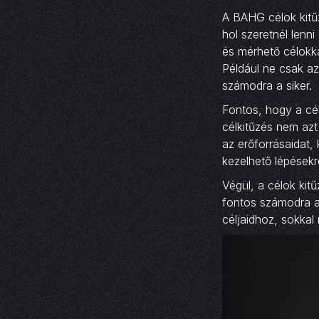
A BAHG célok kitű
hol szeretnél lenn
és mérhető célokká
Például ne csak az
számodra a siker.
Fontos, hogy a célo
célkitűzés nem azt
az erőforrásaidat,
kezelhető lépésekr
Végül, a célok kit
fontos számodra az
céljaidhoz, sokkal