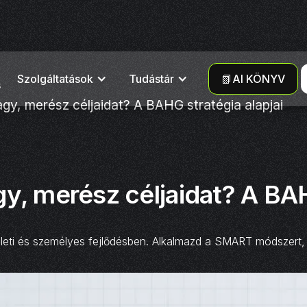
Szolgáltatások
Tudástár
📗AI KÖNYV
s
gy, merész céljaidat? A BAHG stratégia alapjai
y, merész céljaidat? A BAH
ti és személyes fejlődésben. Alkalmazd a SMART módszert, t