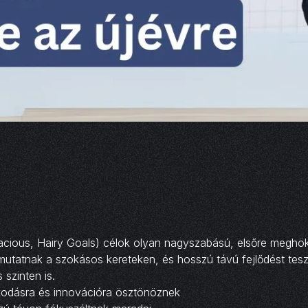
cious, Hairy Goals) célok olyan nagyszabású, elsőre meghö
mutatnak a szokásos kereteken, és hosszú távú fejlődést tes
 szinten is.
odásra és innovációra ösztönöznek