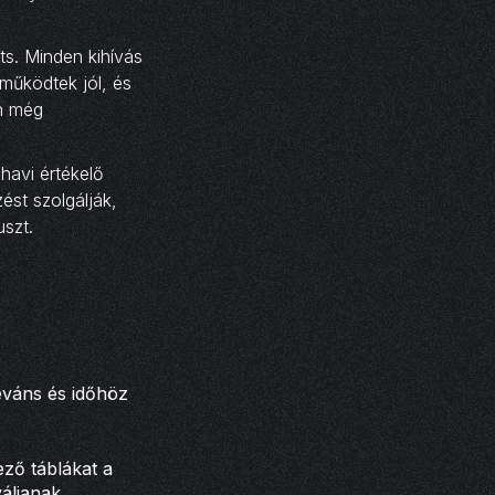
ts. Minden kihívás
 működtek jól, és
en még
havi értékelő
ést szolgálják,
uszt.
eváns és időhöz
ező táblákat a
áljanak.