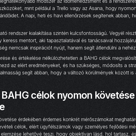
k leghatékonyabb módszer az időmenedzsment és a rendszeres
 eszközöket, mint például a Trello vagy az Asana, hogy nyomo
táridőidet. A napi, heti és havi ellenőrzések segítenek abban,
tó rendszer kialakítása szintén kulcsfontosságú. Vegyél rész
keress mentort, aki tapasztalatával és tanácsaival hozzájáru
g nemcsak inspirációt nyújt, hanem segít átlendülni a nehéz
ése és értékelése nélkülözhetetlen a BAHG célok megvalósít
ezd az elért eredményeket, és ha szükséges, módosíts a stra
almasság segít abban, hogy a változó körülmények között is a
s BAHG célok nyomon követése
se
övetése érdekében érdemes konkrét mérőszámokat meghatáro
evételi célok, elért ügyfélszámok vagy személyes fejlődési mé
elemzése lehetővé teszi, hogy objektívan lásd, hol tartasz, é