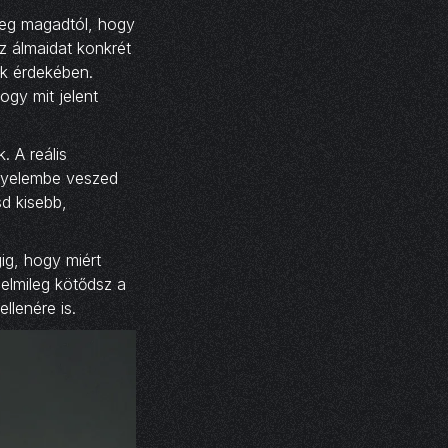
meg magadtól, hogy
Az álmaidat konkrét
ük érdekében.
ogy mit jelent
. A reális
igyelembe veszed
sd kisebb,
ig, hogy miért
zelmileg kötődsz a
llenére is.