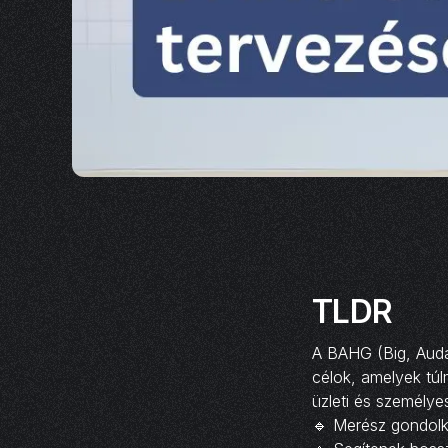
TLDR
A BAHG (Big, Auda
célok, amelyek túl
üzleti és személyes
🔹 Merész gondolk