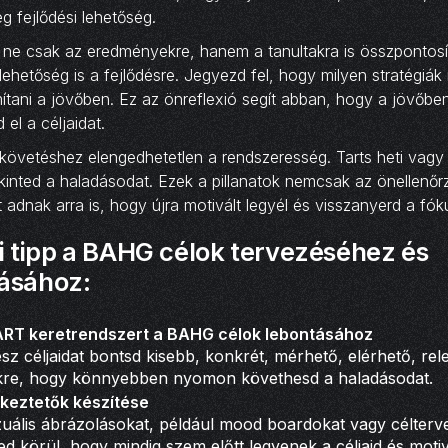
g fejlődési lehetőség.
 ne csak az eredményekre, hanem a tanultakra is összpontosí
ehetőség is a fejlődésre. Jegyezd fel, hogy milyen stratégiák
mítani a jövőben. Ez az önreflexió segít abban, hogy a jövőb
el a céljaidat.
övetéshez elengedhetetlen a rendszeresség. Tarts heti vagy 
ekinted a haladásodat. Ezek a pillanatok nemcsak az önellenőrz
adnak arra is, hogy újra motivált legyél és visszanyerd a fók
i tipp a BAHG célok tervezéséhez és
ásához:
ART keretrendszert a BAHG célok lebontásához
z céljaidat bontsd kisebb, konkrét, mérhető, elérhető, rel
ekre, hogy könnyebben nyomon követhesd a haladásodat.
ékeztetők készítése
zuális ábrázolásokat, például mood boardokat vagy célterv
d körül, hogy mindig szem előtt legyenek a céljaid és motiv