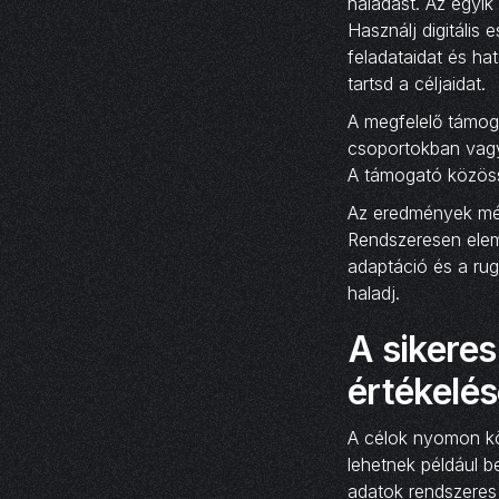
haladást. Az egyi
Használj digitális
feladataidat és ha
tartsd a céljaidat.
A megfelelő támoga
csoportokban vagy 
A támogató közössé
Az eredmények mér
Rendszeresen elem
adaptáció és a rug
haladj.
A sikere
értékelé
A célok nyomon k
lehetnek például b
adatok rendszeres 