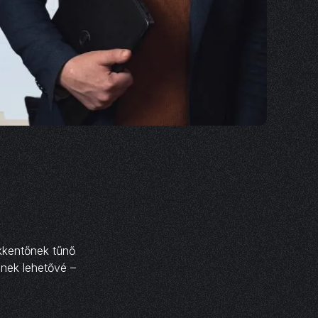
kkentőnek tűnő
znek lehetővé –