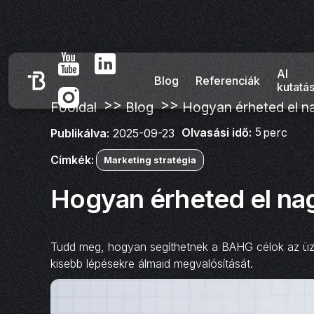
AI
Blog
Referenciák
kutatá
>>
>>
Főoldal
Blog
Hogyan érheted el na
5
Olvasási idő:
perc
Publikálva:
2025-09-23
Címkék:
Marketing stratégia
Hogyan érheted el nag
Tudd meg, hogyan segíthetnek a BAHG célok az üzle
kisebb lépésekre álmaid megvalósítását.