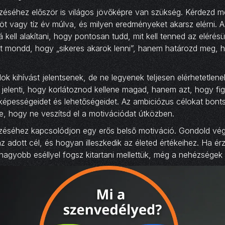
zéséhez először is világos jövőképre van szükség. Kérdezd 
i öt vagy tíz év múlva, és milyen eredményeket akarsz elérni. 
 kell alakítani, hogy pontosan tudd, mit kell tenned az elérés
t mondd, hogy „sikeres akarok lenni”, hanem határozd meg, h
k kihívást jelentsenek, de ne legyenek teljesen elérhetetlenek
 jelenti, hogy korlátoznod kellene magad, hanem azt, hogy f
 képességeidet és lehetőségeidet. Az ambiciózus célokat bont
e, hogy ne veszítsd el a motivációdat útközben.
űzéséhez kapcsolódjon egy erős belső motiváció. Gondold vég
 adott cél, és hogyan illeszkedik az életed értékeihez. Ha ér
 nagyobb eséllyel fogsz kitartani mellettük, még a nehézségek e