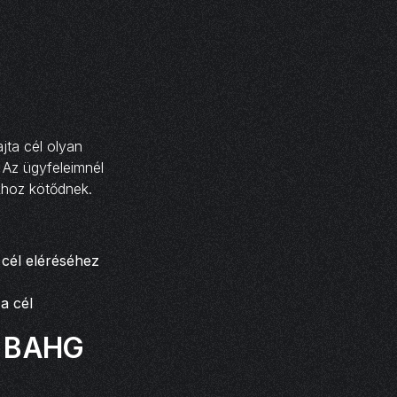
jta cél olyan
. Az ügyfeleimnél
khoz kötődnek.
 cél eléréséhez
a cél
us BAHG