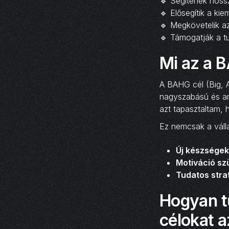
🔹 Segítenek hoss
🔹 Elősegítik a kie
🔹 Megkövetelik az
🔹 Támogatják a tu
Mi az a B
A BAHG cél (Big, A
nagyszabású és am
azt tapasztaltam,
Ez nemcsak a válla
Új készségek
Motiváció szü
Tudatos strat
Hogyan t
célokat a