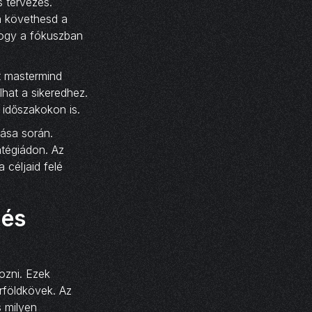
 tervezés.
n követhesd a
 hogy a fókuszban
t mastermind
lhat a sikeredhez.
 időszakokon is.
ása során.
tégiádon. Az
 céljaid felé
 és
zni. Ezek
rföldkövek. Az
s milyen