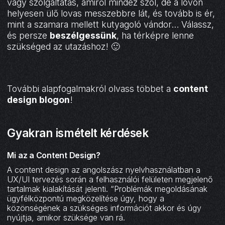
vagy szolgáltatás, amiről mindez szól, de a lovon
helyesen ülő lovas messzebbre lát, és tovább is ér,
mint a szamara mellett kutyagoló vándor... Válassz,
és persze
beszélgessünk
, ha térképre lenne
szükséged az utazáshoz! 🙂
További alapfogalmakról olvass többet a
content
design blogon
!
Gyakran ismételt kérdések
Mi az a Content Design?
A content design az angolszász nyelvhasználatban a
UX/UI tervezés során a felhasználói felületen megjelenő
tartalmak kialakítását jelenti. “Problémák megoldásának
ügyfélközpontú megközelítése úgy, hogy a
közönségének a szükséges információt akkor és úgy
nyújtja, amikor szüksége van rá.