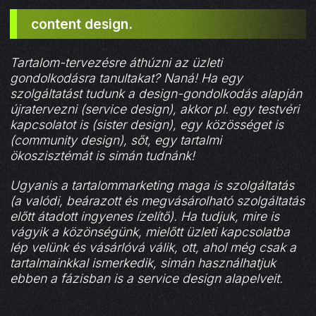
content design.
Tartalom-tervezésre áthúzni az üzleti
gondolkodásra tanultakat? Naná! Ha egy
szolgáltatást tudunk a design-gondolkodás alapján
újratervezni (service design), akkor pl. egy testvéri
kapcsolatot is (sister design), egy közösséget is
(community design), sőt, egy tartalmi
ökoszisztémát is simán tudnánk!
Ugyanis a tartalommarketing maga is szolgáltatás
(a valódi, beárazott és megvásárolható szolgáltatás
előtt átadott ingyenes ízelítő). Ha tudjuk, mire is
vágyik a közönségünk, mielőtt üzleti kapcsolatba
lép velünk és vásárlóvá válik, ott, ahol még csak a
tartalmainkkal ismerkedik, simán használhatjuk
ebben a fázisban is a service design alapelveit.