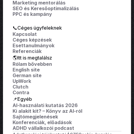
Marketing mentorálás
SEO és Keresőoptimalizálás
PPC és kampány
📞Céges ügyfeleknek
Kapcsolat
Céges képzések
Esettanulmányok
Referenciák
🌎Itt is megtalálsz
Rólam bővebben
English site
German site
UpWork
Clutch
Contra
📌Egyéb
AI-használati kutatás 2026
Ki alakit kit? – Könyv az AI-ról
Sajtómegjelenések
Konferenciák, előadások
ADHD vállalkozói podcast