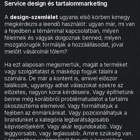
Service design és tartalommarketing
A
design-szemlélet
ugyanis első körben kimegy
megkérdezni a leendő használót: ugyan már, mi van
a fejedben a témámmal kapcsolatban, milyen
félelmek és vágyak dolgoznak benned, milyen
mozgatórugók formálják a hozzáállásodat, jóval
mielőtt vásárolnál tőlem?
Ha ezt alaposan megismertük, magát a terméket
vagy szolgáltatást is másképp fogjuk tálalni a
számára. De már a kontent is, amivel először
találkozik, ugyanígy adhat válaszokat ezekre az
előzetes, nagyon korai kérdéseire. Vagy építhetünk
benne még korábbról problématudatot a tartalmi
ökoszisztéma elemeivel. Vagy formálhatjuk a
fejében az énmárkánkat. Vagy pozicionálhatjuk a
brandünket a kategória legbarátságosabb
képviselőjeként. Vagy akár legundokabb. Vagy
leggyorsabb, vagy leglassabb. Amire szükség van.