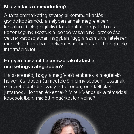
Mi az a tartalommarketing?
A tartalommarketing stratégiai kommunikációs
gondolkodásmód, amelyben annak megfelelően
készítünk (főleg digitális) tartalmakat, hogy tudjuk: a
közönségünk (köztük a leendő vásárlóink) érzékelése
velünk kapcsolatban nagyban függ a számukra hitelesen,
megfelelő formában, helyen és időben átadott megfelelő
információktól.
Hogyan használd a perszónakutatást a
marketingstratégiádban?
Ha szeretnéd, hogy a megfelelő emberek a megfelelő
helyen és időben (a megfelelő mennyiségben) jussanak
el a weboldaladra, vagy a boltodba, oda kell őket
juttatnod. Honnan érkeznek? Mire kíváncsiak a témáddal
kapcsolatban, mielőtt megérkeztek volna?