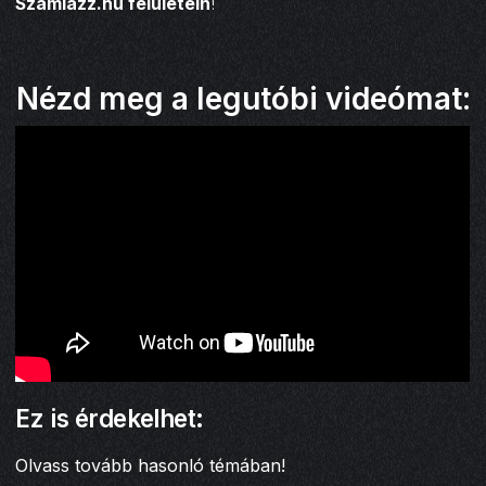
Számlázz.hu felületein
!
Nézd meg a legutóbi videómat:
Ez is érdekelhet:
Olvass tovább hasonló témában!