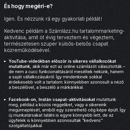
És hogy megéri-e?
Igen. És nézzünk rá egy gyakorlati példát!
Kedvenc példám a Számlázz.hu tartalommarketing-
aktivitása, amit öt évig terveztem és végeztem,
természetesen szuper külsős-belsős csapat
közreműködésével.
YouTube-videókban
először is sikeres vállalkozókat
mutattunk,
akik már ezt az online számlázót választották –
de nem a cucc funkcionalitásáról meséltek nekünk, hanem
a saját vállalkozásukról. Így mindenkinek sokkal
érdekesebb volt a tartalom: könnyebben azonosult a néző
a beszélővel, a beszélő a márkánkkal.
Facebook-on, Instán csapat-aktivitásokat
mutattunk
meg, például a közös reggeliket, vagy a sikereink
megünneplését, amiből egy szerethető cég képe épült. Így
új munkatársakat találni is egyre könnyebb lett, de az
ügyfelek is könnyebben azonosultak “kedvenc”
szolgáltatójukkal.