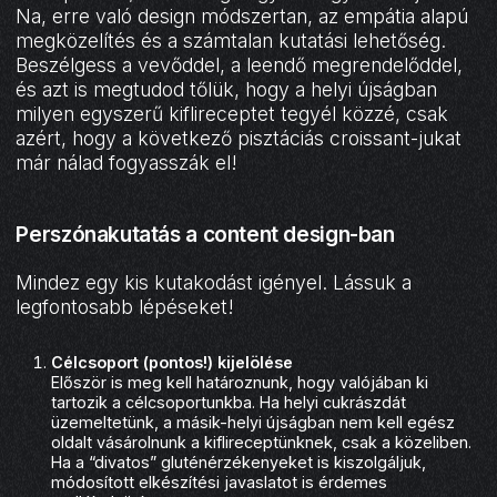
Na, erre való design módszertan, az empátia alapú
megközelítés és a számtalan kutatási lehetőség.
Beszélgess a vevőddel, a leendő megrendelőddel,
és azt is megtudod tőlük, hogy a helyi újságban
milyen egyszerű kiflireceptet tegyél közzé, csak
azért, hogy a következő pisztáciás croissant-jukat
már nálad fogyasszák el!
Perszónakutatás a content design-ban
Mindez egy kis kutakodást igényel. Lássuk a
legfontosabb lépéseket!
Célcsoport (pontos!) kijelölése
Először is meg kell határoznunk, hogy valójában ki
tartozik a célcsoportunkba. Ha helyi cukrászdát
üzemeltetünk, a másik-helyi újságban nem kell egész
oldalt vásárolnunk a kiflireceptünknek, csak a közeliben.
Ha a “divatos” gluténérzékenyeket is kiszolgáljuk,
módosított elkészítési javaslatot is érdemes