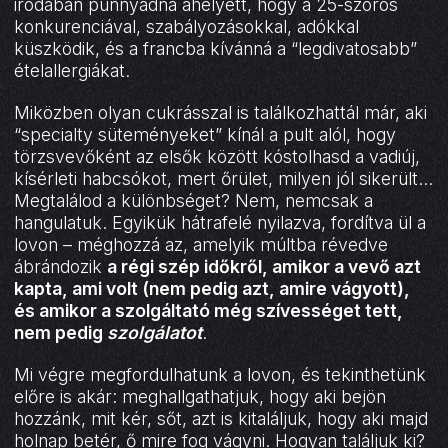
irodában punnyadna ahelyett, hogy a 25-szörös
konkurenciával, szabályozásokkal, adókkal
küszködik, és a francba kívánná a “legdivatosabb”
ételallergiákat.
Miközben olyan cukrásszal is találkozhattál már, aki
“specialty süteményeket” kínál a pult alól, hogy
törzsvevőként az elsők között kóstolhasd a vadiúj,
kísérleti habcsókot, mert őrület, milyen jól sikerült…
Megtalálod a különbséget? Nem, nemcsak a
hangulatuk. Egyikük hátrafelé nyilazva, fordítva ül a
lovon – méghozzá az, amelyik múltba révedve
ábrándozik
a régi szép időkről, amikor a vevő azt
kapta, ami volt (nem pedig azt, amire vágyott),
és amikor a szolgáltató még szívességet tett,
nem pedig
szolgálatot
.
Mi végre megfordulhatunk a lovon, és tekinthetünk
előre is akár: meghallgathatjuk, hogy aki bejön
hozzánk, mit kér, sőt, azt is kitaláljuk, hogy aki majd
holnap betér, ő mire fog vágyni. Hogyan találjuk ki?