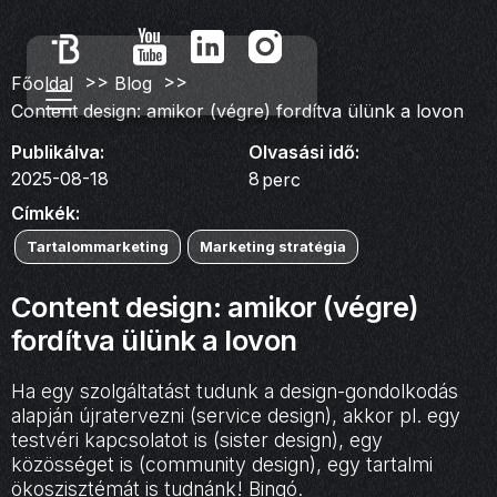
>>
>>
Főoldal
Blog
Content design: amikor (végre) fordítva ülünk a lovon
Publikálva:
Olvasási idő:
2025-08-18
8
perc
Címkék:
Tartalommarketing
Marketing stratégia
Content design: amikor (végre)
fordítva ülünk a lovon
Ha egy szolgáltatást tudunk a design-gondolkodás
alapján újratervezni (service design), akkor pl. egy
testvéri kapcsolatot is (sister design), egy
közösséget is (community design), egy tartalmi
ökoszisztémát is tudnánk! Bingó.