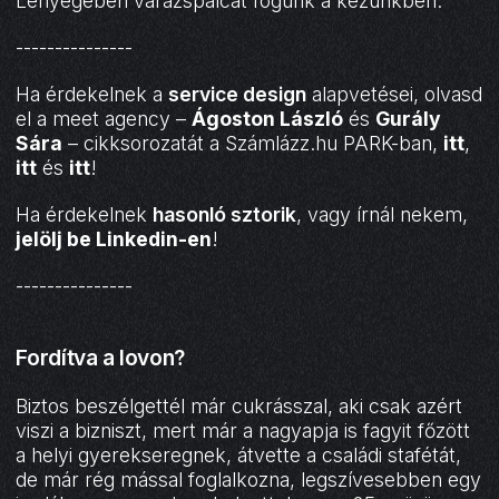
Lényegében varázspálcát fogunk a kezünkben.
---------------
Ha érdekelnek a
service design
alapvetései, olvasd
el a meet agency –
Ágoston László
és
Gurály
Sára
– cikksorozatát a Számlázz.hu PARK-ban,
itt
,
itt
és
itt
!
Ha érdekelnek
hasonló sztorik
, vagy írnál nekem,
jelölj be Linkedin-en
!
---------------
Fordítva a lovon?
Biztos beszélgettél már cukrásszal, aki csak azért
viszi a bizniszt, mert már a nagyapja is fagyit főzött
a helyi gyerekseregnek, átvette a családi stafétát,
de már rég mással foglalkozna, legszívesebben egy