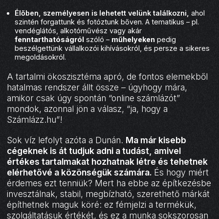
Élőben, személyesen is lehetett velünk találkozni,
ahol
szintén forgattunk és fotóztunk bőven. A tematikus – pl.
vendéglátós, alkotóművész vagy akár
fenntarthatóságról
szóló –
műhelyeken
pedig
beszélgettünk vállalkozói kihívásokról, és persze a sikeres
megoldásokról.
A tartalmi ökoszisztéma apró, de fontos elemekből
hatalmas rendszer állt össze – úgyhogy mára,
amikor csak úgy spontán “online számlázót”
mondok, azonnal jön a válasz, “ja, hogy a
Számlázz.hu”!
Sok víz lefolyt azóta a Dunán.
Ma már kisebb
cégeknek is át tudjuk adni a tudást, amivel
értékes tartalmakat hozhatnak létre és tehetnek
elérhetővé a közönségük számára.
És hogy miért
érdemes ezt tenniük? Mert ha ebbe az építkezésbe
invesztálnak, stabil, megbízható, szerethető márkát
építhetnek maguk köré: ez fémjelzi a termékük,
szolgáltatásuk értékét, és ez a munka sokszorosan