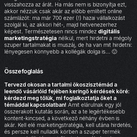
visszahozza az árát. Ha más nem is bizonyítja ezt,
akkor nézzük csak akár az előbb említett online
számlázót: ma már 700 ezer (!) hazai vállalkozást
szolgál ki, az akkori hét-, majd hetvenezerhez
képest. Természetesen nincs mindez
digitális
marketingstratégia
nélkül, mert hirdetni a mégoly
szuper tartalmakat is muszáj, de ha van mit hirdetni:
lényegesen könnyebb a kollégák dolga is… 🙂
Összefoglalás
Tervezd okosan a tartalmi ökoszisztémád a
leendő vásárlóid fejében keringő kérdések köré:
kérdezd meg tőlük, mi foglalkoztatja őket a
témáddal kapcsolatban!
Amit elárulnak egy jól
összerakott kutatás során, az a te legértékesebb
kontent-kincsed, a következő néhány évben is
akár. Kell elé marketingstratégia, kell utána hirdetés,
és persze kell nulladik körben a szuper termék