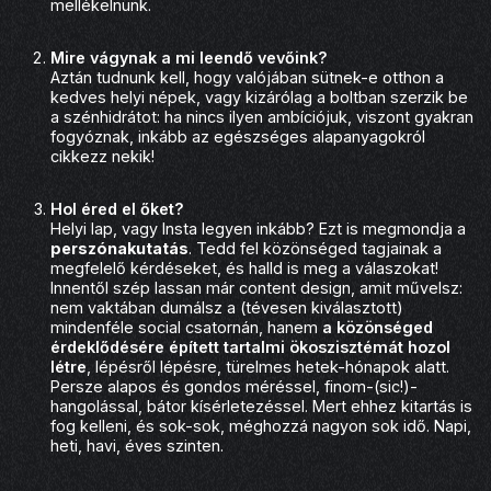
mellékelnünk.
Mire vágynak a mi leendő vevőink?
Aztán tudnunk kell, hogy valójában sütnek-e otthon a
kedves helyi népek, vagy kizárólag a boltban szerzik be
a szénhidrátot: ha nincs ilyen ambíciójuk, viszont gyakran
fogyóznak, inkább az egészséges alapanyagokról
cikkezz nekik!
Hol éred el őket?
Helyi lap, vagy Insta legyen inkább? Ezt is megmondja a
perszónakutatás
. Tedd fel közönséged tagjainak a
megfelelő kérdéseket, és halld is meg a válaszokat!
Innentől szép lassan már content design, amit művelsz:
nem vaktában dumálsz a (tévesen kiválasztott)
mindenféle social csatornán, hanem
a közönséged
érdeklődésére épített
tartalmi ökoszisztémát
hozol
létre
, lépésről lépésre, türelmes hetek-hónapok alatt.
Persze alapos és gondos méréssel, finom-(sic!)-
hangolással, bátor kísérletezéssel. Mert ehhez kitartás is
fog kelleni, és sok-sok, méghozzá nagyon sok idő. Napi,
heti, havi, éves szinten.