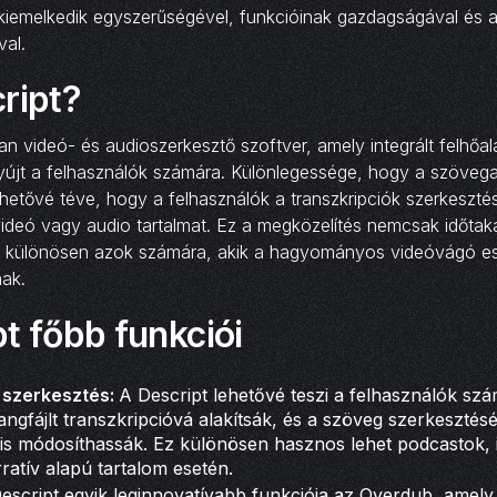
kiemelkedik egyszerűségével, funkcióinak gazdagságával és a
val.
ript?
an videó- és audioszerkesztő szoftver, amely integrált felhőa
nyújt a felhasználók számára. Különlegessége, hogy a szövega
lehetővé téve, hogy a felhasználók a transzkripciók szerkeszté
ideó vagy audio tartalmat. Ez a megközelítés nemcsak időta
v is, különösen azok számára, akik a hagyományos videóvágó e
ak.
t főbb funkciói
 szerkesztés:
A Descript lehetővé teszi a felhasználók sz
angfájlt transzkripcióvá alakítsák, és a szöveg szerkesztés
 is módosíthassák. Ez különösen hasznos lehet podcastok, 
ratív alapú tartalom esetén.
escript egyik leginnovatívabb funkciója az Overdub, amely 