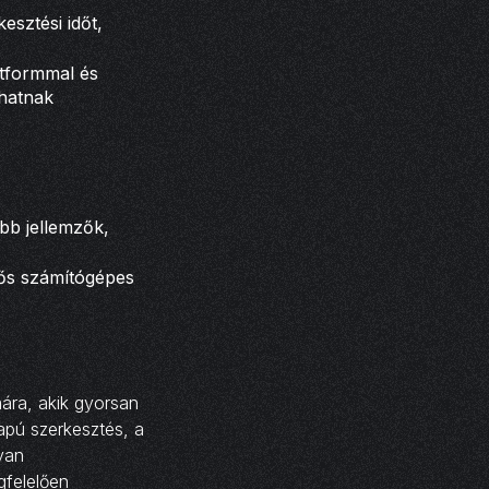
esztési időt,
atformmal és
lhatnak
ebb jellemzők,
ntős számítógépes
mára, akik gyorsan
apú szerkesztés, a
yan
gfelelően