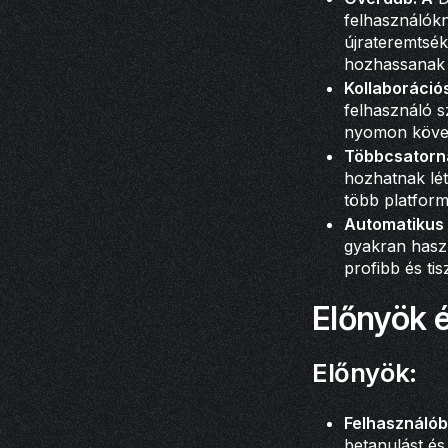
felhasználókn
újrateremtsék
hozhassanak l
Kollaboráció
felhasználó 
nyomon követh
Többcsatorn
hozhatnak lét
több platform
Automatikus t
gyakran haszn
profibb és tis
Előnyök 
Előnyök:
Felhasználób
betanulást é