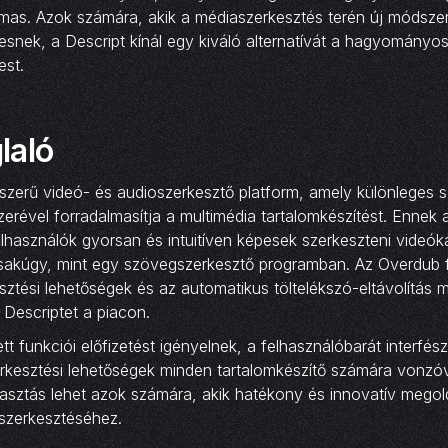
lmas. Azok számára, akik a médiaszerkesztés terén új módsze
esnek, a Descript kínál egy kiváló alternatívát a hagyomány
est.
laló
rszerű videó- és audioszerkesztő platform, amely különleges 
erével forradalmasítja a multimédia tartalomkészítést. Ennek
használók gyorsan és intuitíven képesek szerkeszteni videók
akúgy, mint egy szövegszerkesztő programban. Az Overdub f
esztési lehetőségek és az automatikus töltelékszó-eltávolítás 
 Descriptet a piacon.
ett funkciói előfizetést igényelnek, a felhasználóbarát interfés
rkesztési lehetőségek minden tartalomkészítő számára vonzóv
álasztás lehet azok számára, akik hatékony és innovatív mego
 szerkesztéséhez.