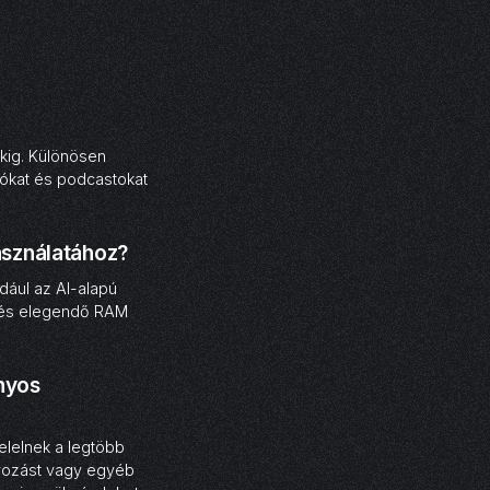
kig. Különösen
eókat és podcastokat
asználatához?
dául az AI-alapú
 és elegendő RAM
nyos
elelnek a legtöbb
ályozást vagy egyéb