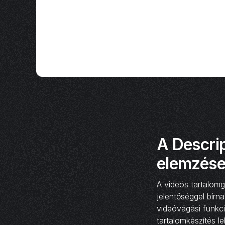
A Descri
elemzése
A videós tartalomg
jelentőséggel bírn
videóvágási funkci
tartalomkészítés l