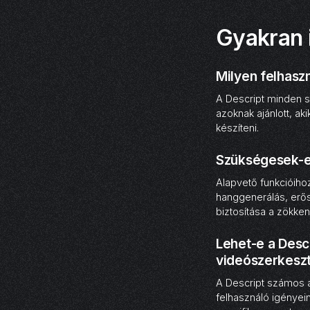
Gyakran 
Milyen felhaszn
A Descript minden s
azoknak ajánlott, a
készíteni.
Szükségesek-e 
Alapvető funkcióihoz
hanggenerálás, erő
biztosítása a zökk
Lehet-e a Desc
videószerkeszt
A Descript számos a
felhasználó igényein