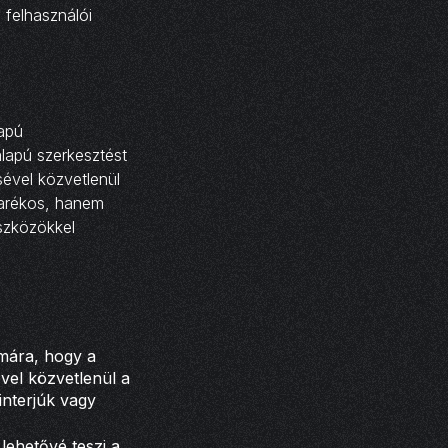
 felhasználói
lapú
lapú szerkesztést
sével közvetlenül
karékos, hanem
szközökkel
ámára, hogy a
ével közvetlenül a
interjúk vagy
lehetővé teszi a