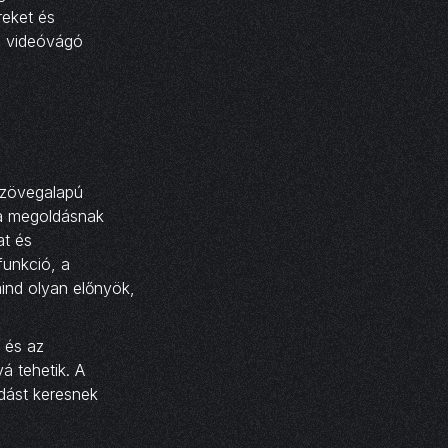
reket és
os videóvágó
szövegalapú
 a megoldásnak
at és
unkció, a
mind olyan előnyök,
z és az
á tehetik. A
ldást keresnek