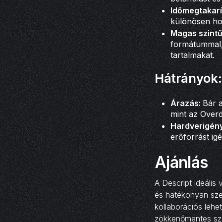
Időmegtakarí
különösen ho
Magas szintű
formátummal,
tartalmakat.
Hátrányok:
Árazás:
Bár a
mint az Overd
Hardverigén
erőforrást ig
Ajánlás
A Descript ideális
és hatékonyan szer
kollaborációs leh
zökkenőmentes szer