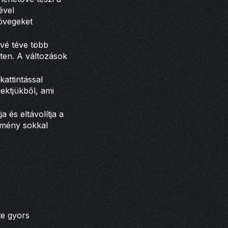
ével
zövegeket
ővé téve több
ten. A változások
kattintással
jektjükből, ami
 és eltávolítja a
edmény sokkal
te gyors