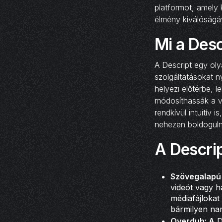
platformot, amely 
élmény kiválóságá
Mi a Desc
A Descript egy oly
szolgáltatásokat 
helyezi előtérbe, 
módosíthassák a v
rendkívül intuití
nehezen boldoguln
A Descrip
Szövegalapú
videót vagy h
médiafájlokat
bármilyen nar
Overdub: A
D