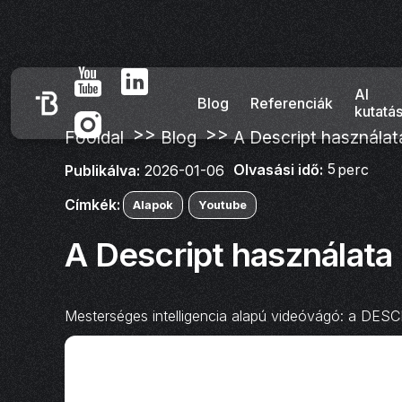
AI
Blog
Referenciák
kutatá
>>
>>
Főoldal
Blog
A Descript használat
5
Olvasási idő:
perc
Publikálva:
2026-01-06
Címkék:
Alapok
Youtube
A Descript használata
Mesterséges intelligencia alapú videóvágó: a DES