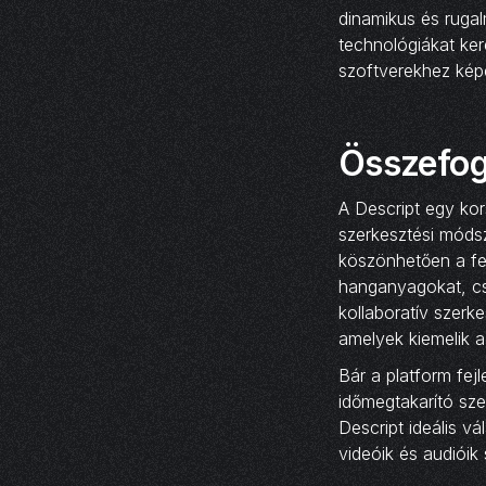
dinamikus és ruga
technológiákat ker
szoftverekhez kép
Összefog
A Descript egy ko
szerkesztési módsz
köszönhetően a fel
hanganyagokat, cs
kollaboratív szerk
amelyek kiemelik a
Bár a platform fejl
időmegtakarító sze
Descript ideális v
videóik és audióik