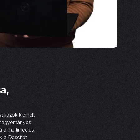
a,
szközök kiemelt
a hagyományos
i a multimédiás
k a Descript