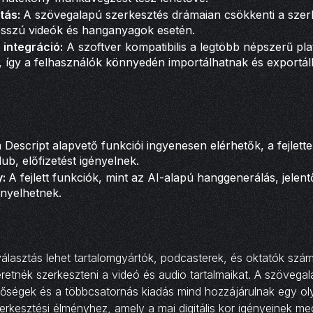
tás:
A szövegalapú szerkesztés drámaian csökkenti a szerk
sszú videók és hanganyagok esetén.
 integráció:
A szoftver kompatibilis a legtöbb népszerű pl
 így a felhasználók könnyedén importálhatnak és exportá
 Descript alapvető funkciói ingyenesen elérhetők, a fejlett
ub, előfizetést igényelnek.
y:
A fejlett funkciók, mint az AI-alapú hanggenerálás, jele
ényelhetnek.
 választás lehet tartalomgyártók, podcasterek, és oktatók szá
etnék szerkeszteni a videó és audio tartalmaikat. A szövegal
etőségek és a többcsatornás kiadás mind hozzájárulnak egy ol
kesztési élményhez, amely a mai digitális kor igényeinek me