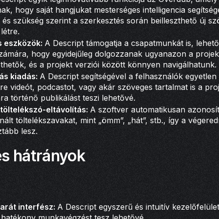
ak, hogy saját hangjukat mesterséges intelligencia segítség
 és szükség szerint a szerkesztés során beilleszthető új s
étre.
s eszközök:
A Descript támogatja a csapatmunkát is, lehet
számára, hogy egyidejűleg dolgozzanak ugyanazon a projek
etők, és a projekt verziói között könnyen navigálhatunk.
ás kiadás:
A Descript segítségével a felhasználók egyetlen 
re videót, podcastot, vagy akár szöveges tartalmat is a pro
ra történő publikálást teszi lehetővé.
öltelékszó-eltávolítás:
A szoftver automatikusan azonosítja
ált töltelékszavakat, mint „ömm”, „hát”, stb., így a véger
ztább lesz.
és hátrányok
arát interfész:
A Descript egyszerű és intuitív kezelőfelüle
s hatékony munkavégzést tesz lehetővé.