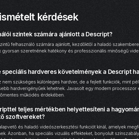
ismételt kérdések
álói szintek számára ajánlott a Descript?
zintű felhasználó számára ajánlott, kezdőktől a haladó szakembere
kik gyorsan szeretnének hatékony és professzionális minőségű vid
speciális hardveres követelmények a Descript h
 nem szükséges különleges hardver, de a fejlett funkciók, mint pél
sebb hardverigényűek lehetnek. Javasolt egy modern processzor
enőmentes működés érdekében.
ripttel teljes mértékben helyettesíteni a hagyomá
ő szoftvereket?
lapvető és haladó videószerkesztési funkciót kínál, amelyek megf
ek. Azonban, ha speciális vizuális effekteket, bonyolult színszab