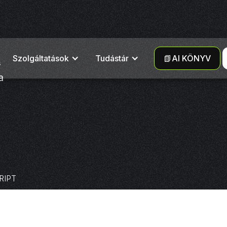
Szolgáltatások
Tudástár
📗AI KÖNYV
s
a
CRIPT