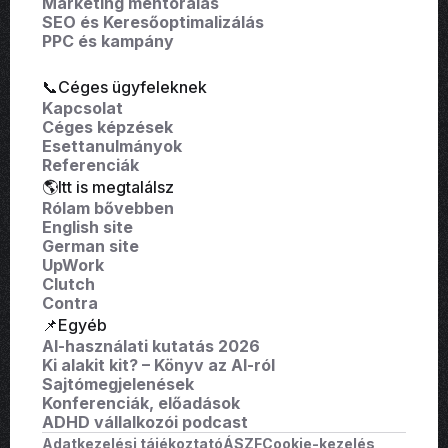
Marketing mentorálás
SEO és Keresőoptimalizálás
PPC és kampány
📞Céges ügyfeleknek
Kapcsolat
Céges képzések
Esettanulmányok
Referenciák
🌎Itt is megtalálsz
Rólam bővebben
English site
German site
UpWork
Clutch
Contra
📌Egyéb
AI-használati kutatás 2026
Ki alakit kit? – Könyv az AI-ról
Sajtómegjelenések
Konferenciák, előadások
ADHD vállalkozói podcast
Adatkezelési tájékoztató
ÁSZF
Cookie-kezelés