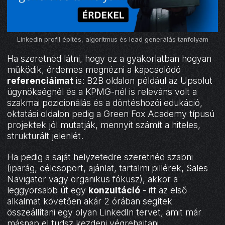
Linkedin profil építés, algoritmus és lead generálás tanfolyam
Ha szeretnéd látni, hogy ez a gyakorlatban hogyan
működik, érdemes megnézni a kapcsolódó
referenciáimat
is: B2B oldalon például az Upsolut
ügynökségnél és a KPMG-nél is releváns volt a
szakmai pozicionálás és a döntéshozói edukáció,
oktatási oldalon pedig a Green Fox Academy típusú
projektek jól mutatják, mennyit számít a hiteles,
strukturált jelenlét.
Ha pedig a saját helyzetedre szeretnéd szabni
(iparág, célcsoport, ajánlat, tartalmi pillérek, Sales
Navigator vagy organikus fókusz), akkor a
leggyorsabb út egy
konzultáció
- itt az első
alkalmat követően akár 2 órában segítek
összeállítani egy olyan LinkedIn tervet, amit már
másnap el tudsz kezdeni végrehajtani.