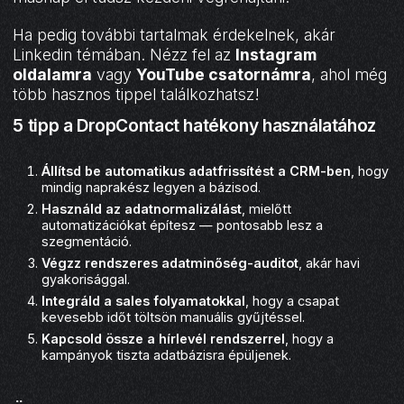
Ha pedig további tartalmak érdekelnek, akár
Linkedin témában. Nézz fel az
Instagram
oldalamra
vagy
YouTube csatornámra
, ahol még
több hasznos tippel találkozhatsz!
5 tipp a DropContact hatékony használatához
Állítsd be automatikus adatfrissítést a CRM-ben
, hogy
mindig naprakész legyen a bázisod.
Használd az adatnormalizálást
, mielőtt
automatizációkat építesz — pontosabb lesz a
szegmentáció.
Végzz rendszeres adatminőség-auditot
, akár havi
gyakorisággal.
Integráld a sales folyamatokkal
, hogy a csapat
kevesebb időt töltsön manuális gyűjtéssel.
Kapcsold össze a hírlevél rendszerrel
, hogy a
kampányok tiszta adatbázisra épüljenek.