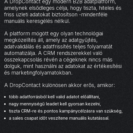
A DropContact egy modern B2B adatplatform,
amelynek elsődleges célja, hogy tiszta, hiteles és
friss üzleti adatokat biztosítson -mindenféle
manuális keresgélés nélkül.
A platform mögött egy olyan technológiai
megközelítés áll, amely az adatgyűjtés,
adatvalidálás és adatfrissítés teljes folyamatát
automatizálja. A CRM rendszerekkel való
összekapcsolás révén a cégeknek nincs más
dolguk, mint használni az adatokat az értékesítési
és marketingfolyamatokban.
A DropContact különösen akkor erős, amikor:
több adatforrásból kell valid adatot előállítani,
nagy mennyiségű leadet kell gyorsan kezelni,
tiszta CRM-re és pontos kampánycélzásra van szükség,
a sales csapat időt veszítene manuális kutatással.