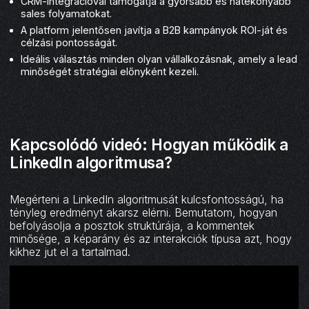
CRM-integrációval támogatja a gyorsabb és hatékonyabb
sales folyamatokat.
A platform jelentősen javítja a B2B kampányok ROI-ját és
célzási pontosságát.
Ideális választás minden olyan vállalkozásnak, amely a lead
minőségét stratégiai előnyként kezeli.
Kapcsolódó videó: Hogyan működik a
LinkedIn algoritmusa?
Megérteni a LinkedIn algoritmusát kulcsfontosságú, ha
tényleg eredményt akarsz elérni. Bemutatom, hogyan
befolyásolja a posztok struktúrája, a kommentek
minősége, a képarány és az interakciók típusa azt, hogy
kikhez jut el a tartalmad.