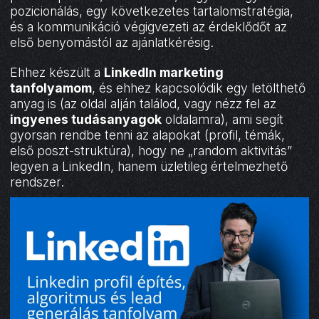
pozicionálás, egy következetes tartalomstratégia,
és a kommunikáció végigvezeti az érdeklődőt az
első benyomástól az ajánlatkérésig.
Ehhez készült a
LinkedIn marketing
tanfolyamom
, és ehhez kapcsolódik egy letölthető
anyag is (az oldal alján találod, vagy nézz fel az
ingyenes tudásanyagok
oldalamra), ami segít
gyorsan rendbe tenni az alapokat (profil, témák,
első poszt-struktúra), hogy ne „random aktivitás”
legyen a LinkedIn, hanem üzletileg értelmezhető
rendszer.