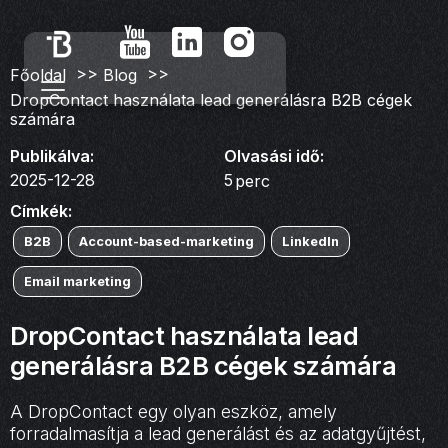
>>
>>
Főoldal
Blog
DropContact használata lead generálásra B2B cégek
számára
Publikálva:
Olvasási idő:
2025-12-28
5
perc
Címkék:
B2B
Account-based-marketing
LinkedIn
Email marketing
DropContact használata lead
generálásra B2B cégek számára
A DropContact egy olyan eszköz, amely
forradalmasítja a lead generálást és az adatgyűjtést,