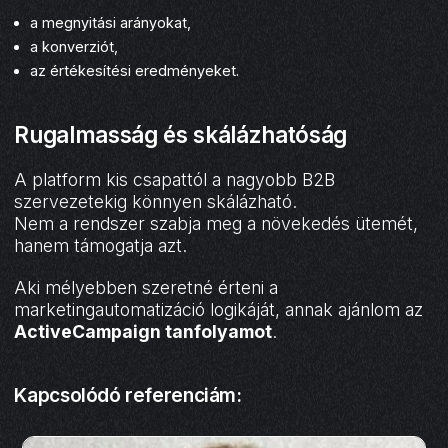
a megnyitási arányokat,
a konverziót,
az értékesítési eredményeket.
Rugalmasság és skálázhatóság
A platform kis csapattól a nagyobb B2B
szervezetekig könnyen skálázható.
Nem a rendszer szabja meg a növekedés ütemét,
hanem támogatja azt.
Aki mélyebben szeretné érteni a
marketingautomatizáció logikáját, annak ajánlom az
ActiveCampaign tanfolyamot
.
Kapcsolódó referenciám: