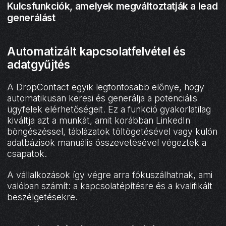
Kulcsfunkciók, amelyek megváltoztatják a lead
generálást
Automatizált kapcsolatfelvétel és
adatgyűjtés
A DropContact egyik legfontosabb előnye, hogy
automatikusan keresi és generálja a potenciális
ügyfelek elérhetőségeit. Ez a funkció gyakorlatilag
kiváltja azt a munkát, amit korábban LinkedIn
böngészéssel, táblázatok töltögetésével vagy külön
adatbázisok manuális összevetésével végeztek a
csapatok.
A vállalkozások így végre arra fókuszálhatnak, ami
valóban számít: a kapcsolatépítésre és a kvalifikált
beszélgetésekre.