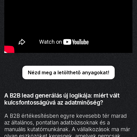
Nézd meg a letölthető anyagokat!
A B2B lead generálás új logikája: miért vált
kulcsfontosságúvá az adatminőség?
A B2B értékesítésben egyre kevesebb tér marad
az általános, pontatlan adatbázisoknak és a
manuális kutatómunkának. A vállalkozások ma már
olyan eszközöket keresnek, amelyek nemcsak