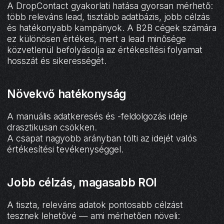
A DropContact gyakorlati hatása gyorsan mérhető:
több releváns lead, tisztább adatbázis, jobb célzás
és hatékonyabb kampányok. A B2B cégek számára
ez különösen értékes, mert a lead minősége
közvetlenül befolyásolja az értékesítési folyamat
hosszát és sikerességét.
Növekvő hatékonyság
A manuális adatkeresés és -feldolgozás ideje
drasztikusan csökken.
A csapat nagyobb arányban tölti az idejét valós
értékesítési tevékenységgel.
Jobb célzás, magasabb ROI
A tiszta, releváns adatok pontosabb célzást
tesznek lehetővé — ami mérhetően növeli: