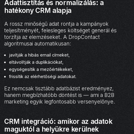
Adattisztítás és normalizálás: a
hatékony CRM alapja
A rossz minőségű adat rontja a kampányok
teljesítményét, felesleges költséget generál és
torzítja az elemzéseket. A DropContact
algoritmusai automatikusan:
javítják a hibás email címeket,
eltávolítják a duplikációkat,
egységesítik a mezőértékeket,
frissítik az elérhetőségi adatokat.
Ez nemcsak tisztább adatbázist eredményez,
hanem megbízhatóbb döntést is — ami a B2B
marketing egyik legfontosabb versenyelőnye.
CRM integráció: amikor az adatok
maguktól a helyükre kerülnek