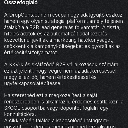
Összefoglaló
A DropContact nem csupán egy adatgyűjtő eszköz,
hanem egy olyan stratégiai platform, amely teljesen
átalakítja a B2B lead generálás folyamatát. A tiszta,
hiteles adatok és az automatizált adatkezelés
közvetlenül javítják a marketing hatékonyságot,
csökkentik a kampányköltségeket és gyorsítják az
értékesítési folyamatot.
A KKV-k és skálázódó B2B vállalkozások számára
ez azt jelenti, hogy végre nem az adatkereséssel
megy el az idő, hanem értékesítéssel és
ügyfélkapcsolatépítéssel.
Ha szeretnéd ezt a megközelítést a saját
rendszeredben is alkalmazni, érdemes csatlakozni a
SKOOL csoportba vagy időpontot foglalni egy
konzultációra.
A cikk végén találod a kapcsolódó Instagram-
posztot — érdemes megnézni, mert vizuálisan is