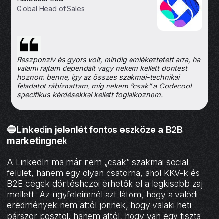
Global Head of Sales
Reszponzív és gyors volt, mindig emlékeztetett arra, ha
valami rajtam dependált vagy nekem kellett döntést
hoznom benne, így az összes szakmai-technikai
feladatot rábízhattam, míg nekem “csak” a Codecool
specifikus kérdésekkel kellett foglalkoznom.
🔵Linkedin jelenlét fontos eszköze a B2B
marketingnek
A LinkedIn ma már nem „csak” szakmai social
felület, hanem egy olyan csatorna, ahol KKV-k és
B2B cégek döntéshozói érhetők el a legkisebb zaj
mellett. Az ügyfeleimnél azt látom, hogy a valódi
eredmények nem attól jönnek, hogy valaki heti
párszor posztol, hanem attól, hogy van egy tiszta