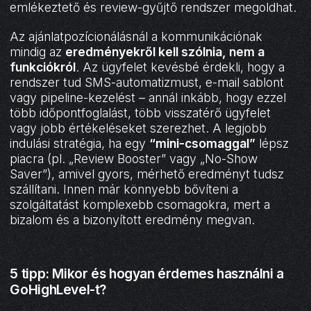
emlékeztető és review-gyűjtő rendszer megoldhat.
Az ajánlatpozícionálásnál a kommunikációnak
mindig az
eredményekről kell szólnia, nem a
funkciókról
. Az ügyfelet kevésbé érdekli, hogy a
rendszer tud SMS-automatizmust, e-mail sablont
vagy pipeline-kezelést – annál inkább, hogy ezzel
több időpontfoglalást, több visszatérő ügyfelet
vagy jobb értékeléseket szerezhet. A legjobb
indulási stratégia, ha egy
“mini-csomaggal”
lépsz
piacra (pl. „Review Booster” vagy „No-Show
Saver”), amivel gyors, mérhető eredményt tudsz
szállítani. Innen már könnyebb bővíteni a
szolgáltatást komplexebb csomagokra, mert a
bizalom és a bizonyított eredmény megvan.
5 tipp: Mikor és hogyan érdemes használni a
GoHighLevel-t?