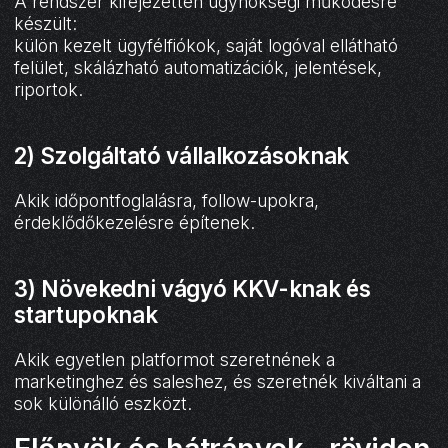
A rendszer kifejezetten ügynökségi működésre
készült:
külön kezelt ügyfélfiókok, saját logóval ellátható
felület, skálázható automatizációk, jelentések,
riportok.
2) Szolgáltató vállalkozásoknak
Akik időpontfoglalásra, follow-upokra,
érdeklődőkezelésre építenek.
3) Növekedni vágyó KKV-knak és
startupoknak
Akik egyetlen platformot szeretnének a
marketinghez és saleshez, és szeretnék kiváltani a
sok különálló eszközt.