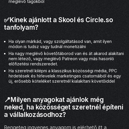
meglévő tagokból
✅Kinek ajánlott a Skool és Circle.so
tanfolyam?
Ha olyan márkád, vagy szolgáltatásod van, amit ilyen
módon is tudsz vagy tudnál monetizálni
Ha nagy meglévő követőtáborod van és át akarod alakítani
nem létező, vagy meglévő Patreon vagy más hasonló
előfizetési rendszeredet.
Ha szeretnél kilépni a klasszikus közösségi média, PPC
hirdetések és hírlevelek marketinges csatornáiból és egy
új, erősebb köteléket szeretnél kialakítani követőiddel
📍Milyen anyagokat ajánlok még
neked, ha közösséget szeretnél építeni
a vállalkozásodhoz?
Rengeteg ingyenes anyagom is elérhető itt a