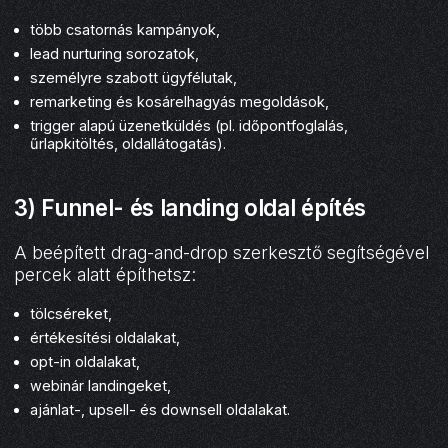
több csatornás kampányok,
lead nurturing sorozatok,
személyre szabott ügyfélutak,
remarketing és kosárelhagyás megoldások,
trigger alapú üzenetküldés (pl. időpontfoglalás,
űrlapkitöltés, oldallátogatás).
3) Funnel- és landing oldal építés
A beépített drag-and-drop szerkesztő segítségével
percek alatt építhetsz:
tölcséreket,
értékesítési oldalakat,
opt-in oldalakat,
webinár landingeket,
ajánlat-, upsell- és downsell oldalakat.