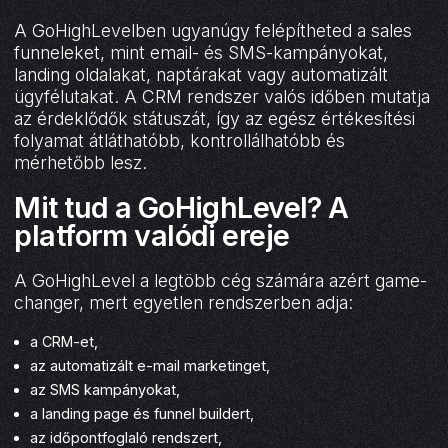
A GoHighLevelben ugyanúgy felépítheted a sales
funneleket, mint email- és SMS-kampányokat,
landing oldalakat, naptárakat vagy automatizált
ügyfélutakat. A CRM rendszer valós időben mutatja
az érdeklődők státuszát, így az egész értékesítési
folyamat átláthatóbb, kontrollálhatóbb és
mérhetőbb lesz.
Mit tud a GoHighLevel? A
platform valódi ereje
A GoHighLevel a legtöbb cég számára azért game-
changer, mert egyetlen rendszerben adja:
a CRM-et,
az automatizált e-mail marketinget,
az SMS kampányokat,
a landing page és funnel buildert,
az időpontfoglaló rendszert,