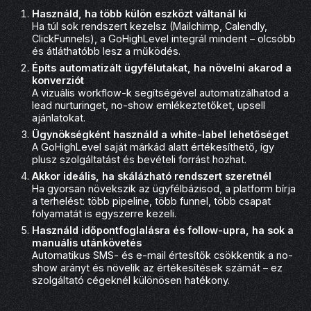
Használd, ha több külön eszközt váltanál ki
Ha túl sok rendszert kezelsz (Mailchimp, Calendly,
ClickFunnels), a GoHighLevel integrál mindent – olcsóbb
és átláthatóbb lesz a működés.
Építs automatizált ügyfélutakat, ha növelni akarod a
konverziót
A vizuális workflow-k segítségével automatizálhatod a
lead nurturinget, no-show emlékeztetőket, upsell
ajánlatokat.
Ügynökségként használd a white-label lehetőséget
A GoHighLevel saját márkád alatt értékesíthető, így
plusz szolgáltatást és bevételi forrást hozhat.
Akkor ideális, ha skálázható rendszert szeretnél
Ha gyorsan növekszik az ügyfélbázisod, a platform bírja
a terhelést: több pipeline, több funnel, több csapat
folyamatát is egyszerre kezeli.
Használd időpontfoglalásra és follow-upra, ha sok a
manuális utánkövetés
Automatikus SMS- és e-mail értesítők csökkentik a no-
show arányt és növelik az értékesítések számát – ez
szolgáltató cégeknél különösen hatékony.