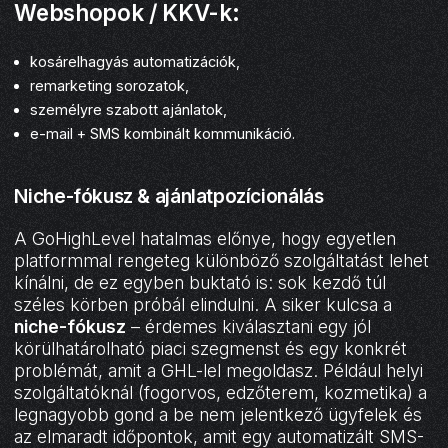
Webshopok / KKV-k:
kosárelhagyás automatizációk,
remarketing sorozatok,
személyre szabott ajánlatok,
e-mail + SMS kombinált kommunikáció.
Niche-fókusz & ajánlatpozícionálás
A GoHighLevel hatalmas előnye, hogy egyetlen
platformmal rengeteg különböző szolgáltatást lehet
kínálni, de ez egyben buktató is: sok kezdő túl
széles körben próbál elindulni. A siker kulcsa a
niche-fókusz
– érdemes kiválasztani egy jól
körülhatárolható piaci szegmenst és egy konkrét
problémát, amit a GHL-lel megoldasz. Például helyi
szolgáltatóknál (fogorvos, edzőterem, kozmetika) a
legnagyobb gond a be nem jelentkező ügyfelek és
az elmaradt időpontok, amit egy automatizált SMS-