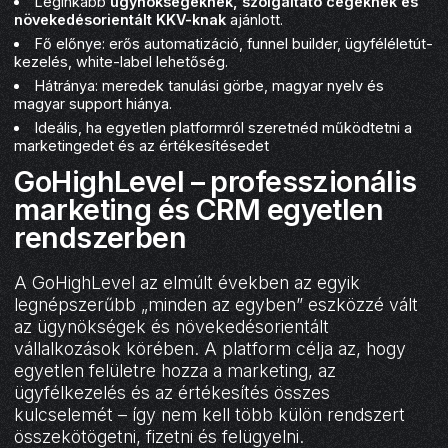
Leginkább
ügynökségeknek, szolgáltató cégeknek és
növekedésorientált KKV-knak
ajánlott.
Fő előnye: erős automatizáció, funnel builder, ügyféléletút-
kezelés, white-label lehetőség.
Hátránya: meredek tanulási görbe, magyar nyelv és
magyar support hiánya.
Ideális, ha egyetlen platformról szeretnéd működtetni a
marketingedet és az értékesítésedet
GoHighLevel – professzionális
marketing és CRM egyetlen
rendszerben
A GoHighLevel az elmúlt években az egyik
legnépszerűbb „minden az egyben” eszközzé vált
az ügynökségek és növekedésorientált
vállalkozások körében. A platform célja az, hogy
egyetlen felületre hozza a marketing, az
ügyfélkezelés és az értékesítés összes
kulcselemét – így nem kell több külön rendszert
összekötögetni, fizetni és felügyelni.