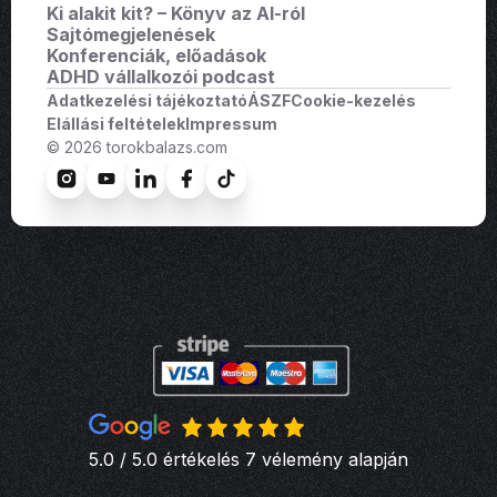
Ki alakit kit? – Könyv az AI-ról
Sajtómegjelenések
Konferenciák, előadások
ADHD vállalkozói podcast
Adatkezelési tájékoztató
ÁSZF
Cookie-kezelés
Elállási feltételek
Impressum
© 2026 torokbalazs.com
5.0 / 5.0 értékelés 7 vélemény alapján