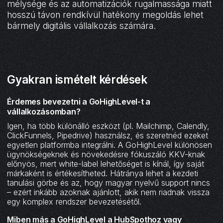
mélysége és az automatizációk rugalmassága miatt
hosszú távon rendkívül hatékony megoldás lehet
bármely digitális vállalkozás számára.
Gyakran ismételt kérdések
Érdemes bevezetni a GoHighLevel-t a
vállalkozásomban?
Igen, ha több különálló eszközt (pl. Mailchimp, Calendly,
ClickFunnels, Pipedrive) használsz, és szeretnéd ezeket
egyetlen platformba integrálni. A GoHighLevel különösen
ügynökségeknek és növekedésre fókuszáló KKV-knak
előnyös, mert white-label lehetőséget is kínál, így saját
márkaként is értékesítheted. Hátránya lehet a kezdeti
tanulási görbe és az, hogy magyar nyelvű support nincs
– ezért inkább azoknak ajánlott, akik nem riadnak vissza
egy komplex rendszer bevezetésétől.
Miben más a GoHighLevel a HubSpothoz vagy