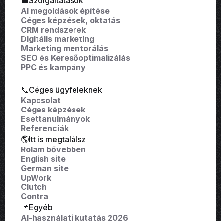
💼Szolgáltatások
AI megoldások építése
Céges képzések, oktatás
CRM rendszerek
Digitális marketing
Marketing mentorálás
SEO és Keresőoptimalizálás
PPC és kampány
📞Céges ügyfeleknek
Kapcsolat
Céges képzések
Esettanulmányok
Referenciák
🌎Itt is megtalálsz
Rólam bővebben
English site
German site
UpWork
Clutch
Contra
📌Egyéb
AI-használati kutatás 2026