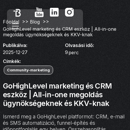
>>
>>
Főoldal
Blog
GoHighLevel marketing és CRM eszköz | All-in-one
megoldás ügynökségeknek és KKV-knak
Publikálva:
Olvasási idő:
2025-12-27
9
perc
Címkék:
Community-marketing
GoHighLevel marketing és CRM
eszköz | All-in-one megoldás
ügynökségeknek és KKV-knak
Ismerd meg a GoHighLevel platformot: CRM, e-mail
és SMS automatizáció, funnel-építés és
időpontfoglalás egy helyen. Összehasonlítás