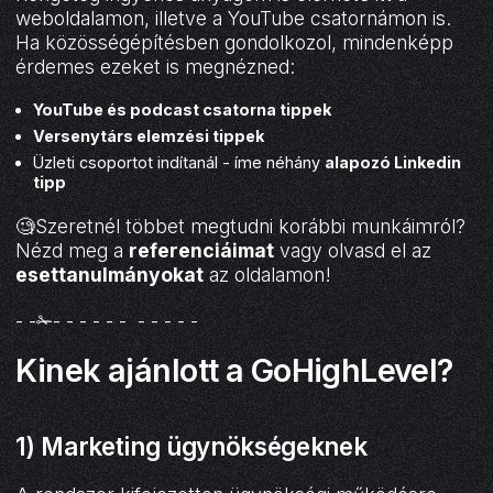
weboldalamon, illetve a YouTube csatornámon is.
Ha közösségépítésben gondolkozol, mindenképp
érdemes ezeket is megnézned:
YouTube és podcast csatorna tippek
Versenytárs elemzési tippek
Üzleti csoportot indítanál - íme néhány
alapozó Linkedin
tipp
🧐Szeretnél többet megtudni korábbi munkáimról?
Nézd meg a
referenciáimat
vagy olvasd el az
esettanulmányokat
az oldalamon!
- -✁- - - - - - - - - - -
Kinek ajánlott a GoHighLevel?
1) Marketing ügynökségeknek