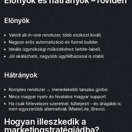
Előnyök és hátrányok – röviden
Előnyök
Valódi all-in-one rendszer, több eszközt kivált.
Nagyon erős automatizáció és funnel builder.
Ideális ügynökségi működéshez (white-label).
Jól skálázható, nagyobb ügyfélbázissal is stabil.
Hátrányok
Komplex rendszer → meredekebb tanulási görbe.
Nincs magyar nyelv és hivatalos magyar support.
Ha csak hírlevelezni szeretnél, túlteljesít – és drágább is,
mint egyszerűbb alternatívák (MailerLite, Brevo).
Hogyan illeszkedik a
marketingstratégiádba?