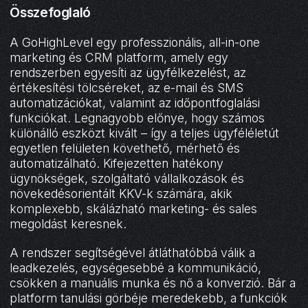
Összefoglaló
A GoHighLevel egy professzionális, all-in-one
marketing és CRM platform, amely egy
rendszerben egyesíti az ügyfélkezelést, az
értékesítési tölcséreket, az e-mail és SMS
automatizációkat, valamint az időpontfoglalási
funkciókat. Legnagyobb előnye, hogy számos
különálló eszközt kivált – így a teljes ügyféléletút
egyetlen felületen követhető, mérhető és
automatizálható. Kifejezetten hatékony
ügynökségek, szolgáltató vállalkozások és
növekedésorientált KKV-k számára, akik
komplexebb, skálázható marketing- és sales
megoldást keresnek.
A rendszer segítségével átláthatóbbá válik a
leadkezelés, egységesebbé a kommunikáció,
csökken a manuális munka és nő a konverzió. Bár a
platform tanulási görbéje meredekebb, a funkciók