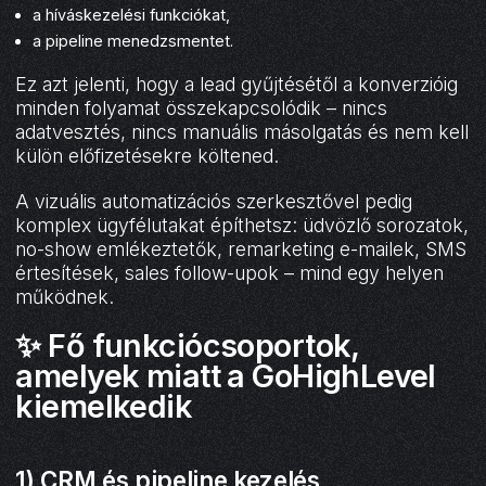
a híváskezelési funkciókat,
a pipeline menedzsmentet.
Ez azt jelenti, hogy a lead gyűjtésétől a konverzióig
minden folyamat összekapcsolódik – nincs
adatvesztés, nincs manuális másolgatás és nem kell
külön előfizetésekre költened.
A vizuális automatizációs szerkesztővel pedig
komplex ügyfélutakat építhetsz: üdvözlő sorozatok,
no-show emlékeztetők, remarketing e-mailek, SMS
értesítések, sales follow-upok – mind egy helyen
működnek.
✨
Fő funkciócsoportok,
amelyek miatt a GoHighLevel
kiemelkedik
1) CRM és pipeline kezelés