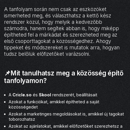
A tanfolyam során nem csak az eszközöket
ismerheted meg, és választhatsz a kettő kész
rendszer közül, hogy melyik a kedvezőbb
számodra, hanem segítek abban is, hogy miképp
építheted fel a márkádat és szerezheted meg az
első csoporttagokat a közösségedhez. Ahogy
tippeket és módszereket is mutatok arra, hogyan
tudsz belőlük előfizetőket varázsolni.
📌Mit tanulhatsz meg a közösség építő
tanfolyamon?
A
Cricle.so
és
Skool
rendszerét, beállításait
Azokat a funkciókat, amikkel építheted a saját
közösségedet
Azokat a marketinges megoldásokat is, amikkel új tagokat
toborozhatsz
Azokat az ajánlatokat, amikkel előfizetőket szerezhetsz a