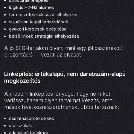
strukturált felépítés
logikus H2–H3 alcímek
természetes kulcsszó-elhelyezés
vizuálisan tagolt bekezdések
gyakori kérdések beépítése
belső linkek stratégiai elhelyezése
A jó SEO-tartalom olyan, mint egy jól összerakott
prezentáció — vezeti az olvasót.
Linképítés: értékalapú, nem darabszám-alapú
megközelítés
A modern linképítés lényege, hogy ne linket
vadássz, hanem olyan tartalmat készíts, amit
mások hivatkozni szeretnének. Ebbe tartoznak:
összehasonlító cikkek
statisztikák
adatalapú tartalmak