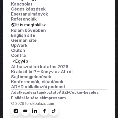
Kapcsolat
Céges képzések
Esettanulmányok
Referenciák
🌎Itt is megtalálsz
Rólam bővebben
English site
German site
UpWork
Clutch
Contra
📌Egyéb
AI-használati kutatás 2026
Ki alakit kit? – Könyv az AI-ról
Sajtómegjelenések
Konferenciák, előadások
ADHD vállalkozói podcast
Adatkezelési tájékoztató
ÁSZF
Cookie-kezelés
Elállási feltételek
Impressum
© 2026 torokbalazs.com