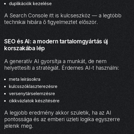
duplikációk kezelése
A Search Console itt is kulcseszköz — a legtöbb
technikai hibára ő figyelmeztet először.
SEO és AI: a modern tartalomgyártás új
korszakába lép
A generatív AI gyorsítja a munkát, de nem
helyettesíti a stratégiát. Érdemes AI-t használni:
meta leírásokra
kulcsszóklaszterezésre
versenytárselemzésre
cikkvázlatok készítésére
A legjobb eredmény akkor születik, ha az AI
pontossága és az emberi üzleti logika egyszerre
jelenik meg.