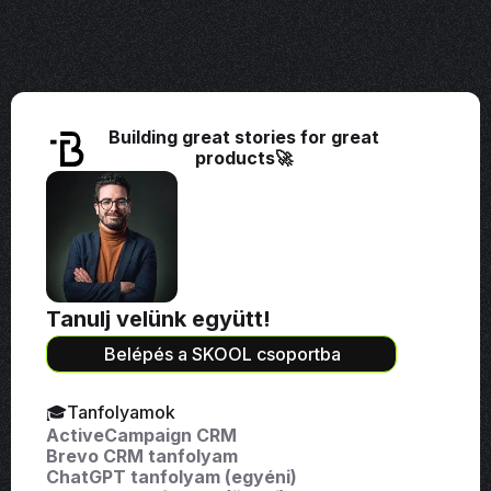
Building great stories for great
products🚀
Tanulj velünk együtt!
Belépés a SKOOL csoportba
🎓Tanfolyamok
ActiveCampaign CRM
Brevo CRM tanfolyam
ChatGPT tanfolyam (egyéni)