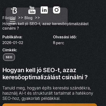
>>
>>
Főoldal
Blog
Hogyan kell jó SEO-t, azaz keresőoptimalizálást
csinálni ?
Publikálva:
Olvasási idő:
2026-01-02
8
perc
Címkék:
SEO
Hogyan kell jó SEO-t, azaz
keresőoptimalizálást csinálni ?
Tanuld meg, hogyan építs keresési szándékra,
használj AI-t és strukturált tartalmat a hatékony
SEO-hoz, gyakorlati példákkal.