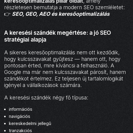
keresőoptimalizálás pillar oldalt
, amely
részletesen bemutatja a modern SEO szemléletet:
👉
SEO, GEO, AEO és keresőoptimalizálás
A keresési szándék megértése: a jó SEO
stratégiai alapja
A sikeres keresőoptimalizálás nem ott kezdődik,
hogy kulcsszavakat gyűjtesz — hanem ott, hogy
pontosan érted, mire kíváncsi a felhasználó. A
Google ma már nem kulcsszavakat párosít, hanem
szándékot értelmez. Ez teljesen új tartalomlogikát
igényel a vállalkozások számára.
A keresési szándék négy fő típusa:
információs
navigációs
kereskedelmi jellegű
tranzakciós