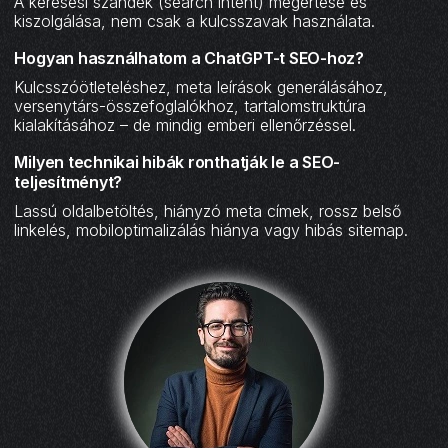
A keresési szándék (search intent) megértése és
kiszolgálása, nem csak a kulcsszavak használata.
Hogyan használhatom a ChatGPT-t SEO-hoz?
Kulcsszóötleteléshez, meta leírások generálásához,
versenytárs-összefoglalókhoz, tartalomstruktúra
kialakításához – de mindig emberi ellenőrzéssel.
Milyen technikai hibák ronthatják le a SEO-
teljesítményt?
Lassú oldalbetöltés, hiányzó meta címek, rossz belső
linkelés, mobiloptimalizálás hiánya vagy hibás sitemap.