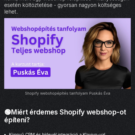
esetén költöztetése - gyorsan nagyon költséges
lehet.
Shopify webshopépítés tanfolyam Puskás Éva
🟢Miért érdemes Shopify webshop-ot
építeni?
Könnyű CRM és hírlevél integráció a Klaviyo-val