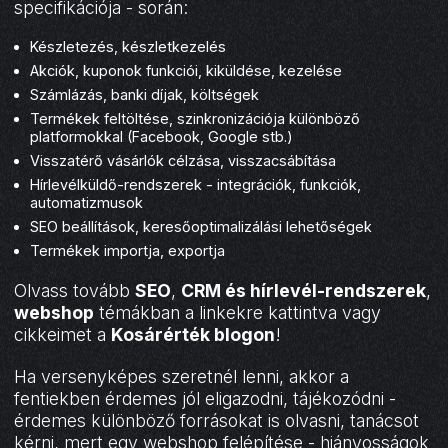
specifikációja - során:
Készletezés, készletkezelés
Akciók, kuponok funkciói, kiküldése, kezelése
Számlázás, banki díjak, költségek
Termékek feltöltése, szinkronizációja különböző
platformokkal (Facebook, Google stb.)
Visszatérő vásárlók célzása, visszacsábítása
Hírlevélküldő-rendszerek - integrációk, funkciók,
automatizmusok
SEO beállítások, keresőoptimalizálási lehetőségek
Termékek importja, exportja
Olvass tovább
SEO
,
CRM és hírlevél-rendszerek
,
webshop
témákban a linkekre kattintva vagy
cikkeimet a
Kosárérték blogon
!
Ha versenyképes szeretnél lenni, akkor a
fentiekben érdemes jól eligazodni, tájékozódni -
érdemes különböző forrásokat is olvasni, tanácsot
kérni, mert egy webshop felépítése - hiányosságok