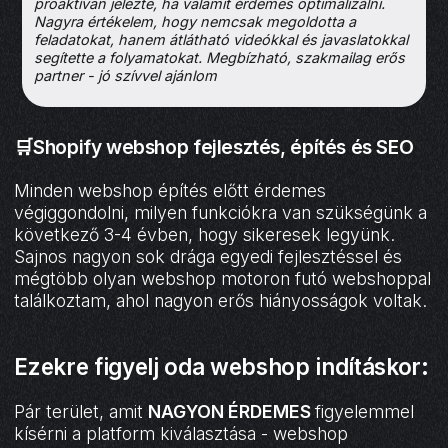
proaktívan jelezte, ha valamit érdemes optimalizálni.
Nagyra értékelem, hogy nemcsak megoldotta a
feladatokat, hanem átlátható videókkal és javaslatokkal
segítette a folyamatokat. Megbízható, szakmailag erős
partner - jó szívvel ajánlom
🛒Shopify webshop fejlesztés, építés és SEO
Minden webshop építés előtt érdemes
végiggondolni, milyen funkciókra van szükségünk a
következő 3-4 évben, hogy sikeresek legyünk.
Sajnos nagyon sok drága egyedi fejlesztéssel és
mégtöbb olyan webshop motoron futó webshoppal
találkoztam, ahol nagyon erős hiányosságok voltak.
Ezekre figyelj oda webshop indításkor:
Pár terület, amit
NAGYON ÉRDEMES
figyelemmel
kísérni a platform kiválasztása - webshop