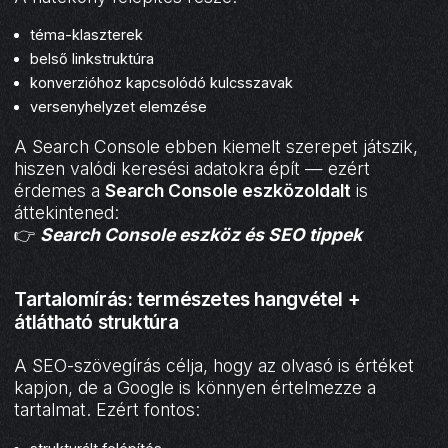
téma-klaszterek
belső linkstruktúra
konverzióhoz kapcsolódó kulcsszavak
versenyhelyzet elemzése
A Search Console ebben kiemelt szerepet játszik,
hiszen valódi keresési adatokra épít — ezért
érdemes a
Search Console eszközoldalt
is
áttekintened:
👉
Search Console eszköz és SEO tippek
Tartalomírás: természetes hangvétel +
átlátható struktúra
A SEO-szövegírás célja, hogy az olvasó is értéket
kapjon, de a Google is könnyen értelmezze a
tartalmat. Ezért fontos: