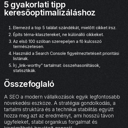
5 gyakorlati tipp
keresőoptimalizáláshoz
Elemezd a top 5 találat szándékát, mielőtt cikket írsz.
Építs téma-klasztereket, ne különálló cikkeket.
Az első 100 szóban szerepeljen a fő kulcsszó
természetesen.
Használd a Search Console figyelmeztetéseit prioritási
listának.
Írj „link-worthy” tartalmat: összehasonlítások,
statisztikák.
Összefoglaló
A SEO a modern vállalkozások egyik legfontosabb
növekedési eszköze. A stratégiai gondolkodás, a
tartalmi struktúra és a technikai stabilitás együtt
hozza meg azt az eredményt, ami hosszú távon
ügyfeleket, stabil organikus forgalmat és