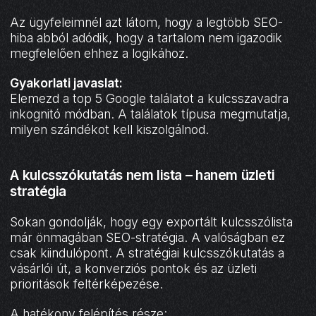
Az ügyfeleimnél azt látom, hogy a legtöbb SEO-
hiba abból adódik, hogy a tartalom nem igazodik
megfelelően ehhez a logikához.
Gyakorlati javaslat:
Elemezd a top 5 Google találatot a kulcsszavadra
inkognitó módban. A találatok típusa megmutatja,
milyen szándékot kell kiszolgálnod.
A kulcsszókutatás nem lista – hanem üzleti
stratégia
Sokan gondolják, hogy egy exportált kulcsszólista
már önmagában SEO-stratégia. A valóságban ez
csak kiindulópont. A stratégiai kulcsszókutatás a
vásárlói út, a konverziós pontok és az üzleti
prioritások feltérképezése.
A hatékony felépítés része: