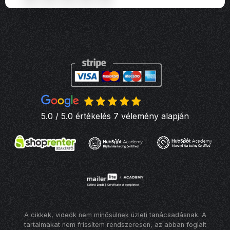
5.0 / 5.0 értékelés 7 vélemény alapján
A cikkek, videók nem minősülnek üzleti tanácsadásnak. A
tartalmakat nem frissítem rendszeresen, az abban foglalt