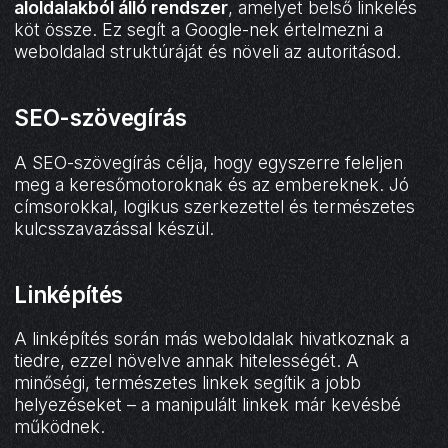
aloldalakból álló rendszer
, amelyet belső linkelés
köt össze. Ez segít a Google-nek értelmezni a
weboldalad struktúráját és növeli az autoritásod.
SEO-szövegírás
A SEO-szövegírás célja, hogy egyszerre feleljen
meg a keresőmotoroknak és az embereknek. Jó
címsorokkal, logikus szerkezettel és természetes
kulcsszavazással készül.
Linképítés
A linképítés során más weboldalak hivatkoznak a
tiedre, ezzel növelve annak hitelességét. A
minőségi, természetes linkek segítik a jobb
helyezéseket – a manipulált linkek már kevésbé
működnek.