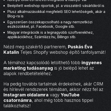
Beépített webshop riportok, pl. a visszatérő vásárlókról is
Plusz alkalmazásokkal megfelelő SEO lehetőségek, akár a
Blog-ra is
Egyszerűen összekapcsolható a nagy nemzetközi
eszközökkel, pl.: Facebook, Google stb.
Magyar integrációk is a legnagyobb szoftverekhez,
applikációkhoz, Számlázz.hu, Billingo stb.
Nézd meg szakértő partnerem,
Puskás Éva
Katalin
Teljes Shopify webshop építő tanfolyamát!
A témához kapcsolódó letölthető több
ingyenes
marketing tudásanyag
is jó belépő lehet az
alapok rendbetételéhez.
Ha pedig további tartalmak érdekelnek, akár CRM
és hírlevél rendszerek témában, akkor nézz fel az
Instagram oldalamra
vagy
YouTube
csatornámra
, ahol még több hasznos tippel
találkozhatsz!