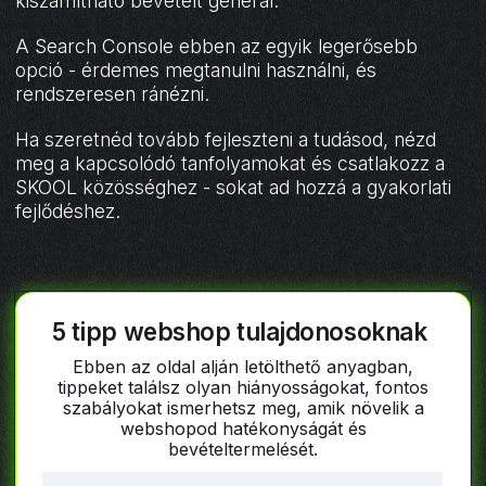
kiszámítható bevételt generál.
A Search Console ebben az egyik legerősebb
opció - érdemes megtanulni használni, és
rendszeresen ránézni.
Ha szeretnéd tovább fejleszteni a tudásod, nézd
meg a kapcsolódó tanfolyamokat és csatlakozz a
SKOOL közösséghez - sokat ad hozzá a gyakorlati
fejlődéshez.
5 tipp webshop tulajdonosoknak
Ebben az oldal alján letölthető anyagban,
tippeket találsz olyan hiányosságokat, fontos
szabályokat ismerhetsz meg, amik növelik a
webshopod hatékonyságát és
bevételtermelését.