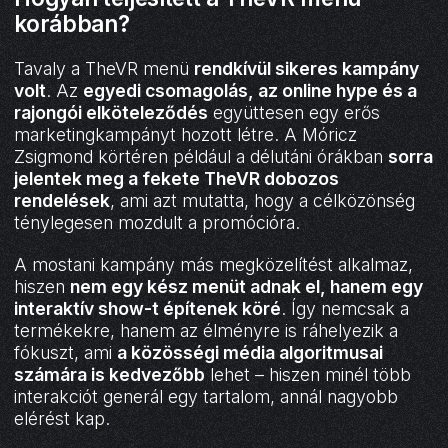
korábban?
Tavaly a TheVR menü
rendkívül sikeres kampány
volt
. Az
egyedi csomagolás, az online hype és a
rajongói elköteleződés
együttesen egy erős
marketingkampányt hozott létre. A Móricz
Zsigmond körtéren például a délutáni órákban
sorra
jelentek meg a fekete TheVR dobozos
rendelések
, ami azt mutatta, hogy a célközönség
ténylegesen mozdult a promócióra.
A mostani kampány más megközelítést alkalmaz,
hiszen
nem egy kész menüt adnak el, hanem egy
interaktív show-t építenek köré
. Így nemcsak a
termékekre, hanem az élményre is ráhelyezik a
fókuszt, ami
a közösségi média algoritmusai
számára is kedvezőbb
lehet – hiszen minél több
interakciót generál egy tartalom, annál nagyobb
elérést kap.