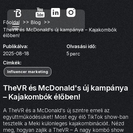
>>
>>
Főoldal
Blog
TheVR és McDonald's új kampánya – Kajakombók
élőben!
Publikálva:
Olvasási idő:
2025-08-18
5
perc
Címkék:
Influencer marketing
TheVR és McDonald's új kampánya
– Kajakombók élőben!
A TheVR és a McDonald's új szintre emeli az
együttműködésüket! Most egy élő TikTok show-ban
tesztelik a Meki különleges kajakombinációit. Nézd
meg, hogyan zajlik a TheVR – A nagy kombó show