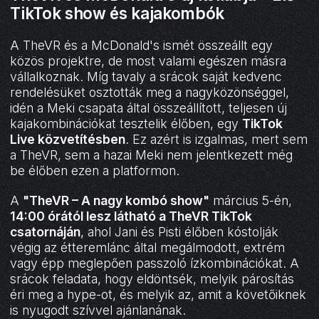
TikTok show és kajakombók
A TheVR és a McDonald's ismét összeállt egy
közös projektre, de most valami egészen másra
vállalkoznak. Míg tavaly a srácok saját kedvenc
rendelésüket osztották meg a nagyközönséggel,
idén a Meki csapata által összeállított, teljesen új
kajakombinációkat tesztelik élőben, egy
TikTok
Live közvetítésben
. Ez azért is izgalmas, mert sem
a TheVR, sem a hazai Meki nem jelentkezett még
be élőben ezen a platformon.
A
"TheVR – A nagy kombó show"
március 5-én,
14:00 órától lesz látható a TheVR TikTok
csatornáján
, ahol Jani és Pisti élőben kóstolják
végig az étteremlánc által megálmodott, extrém
vagy épp meglepően passzoló ízkombinációkat. A
srácok feladata, hogy eldöntsék, melyik párosítás
éri meg a hype-ot, és melyik az, amit a követőiknek
is nyugodt szívvel ajánlanának.