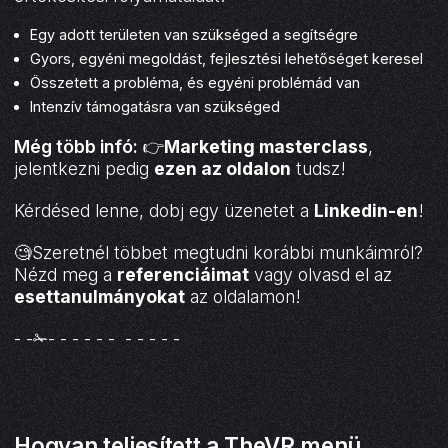
Egy adott területen van szükséged a segítségre
Gyors, egyéni megoldást, fejlesztési lehetőséget keresel
Összetett a probléma, és egyéni problémád van
Intenzív támogatásra van szükséged
Még több infó:
👉
Marketing masterclass
,
jelentkezni pedig
ezen az oldalon
tudsz!
Kérdésed lenne, dobj egy üzenetet a
Linkedin-en
!
🧐Szeretnél többet megtudni korábbi munkáimról?
Nézd meg a
referenciáimat
vagy olvasd el az
esettanulmányokat
az oldalamon!
- -✁- - - - - - - - - - -
Hogyan teljesített a TheVR menü