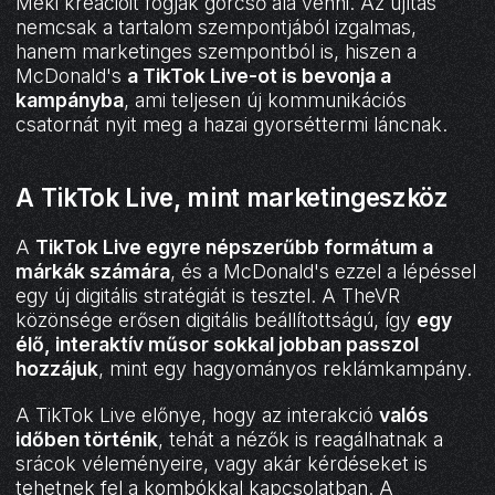
Meki kreációit fogják górcső alá venni. Az újítás
nemcsak a tartalom szempontjából izgalmas,
hanem marketinges szempontból is, hiszen a
McDonald's
a TikTok Live-ot is bevonja a
kampányba
, ami teljesen új kommunikációs
csatornát nyit meg a hazai gyorséttermi láncnak.
A TikTok Live, mint marketingeszköz
A
TikTok Live egyre népszerűbb formátum a
márkák számára
, és a McDonald's ezzel a lépéssel
egy új digitális stratégiát is tesztel. A TheVR
közönsége erősen digitális beállítottságú, így
egy
élő, interaktív műsor sokkal jobban passzol
hozzájuk
, mint egy hagyományos reklámkampány.
A TikTok Live előnye, hogy az interakció
valós
időben történik
, tehát a nézők is reagálhatnak a
srácok véleményeire, vagy akár kérdéseket is
tehetnek fel a kombókkal kapcsolatban. A