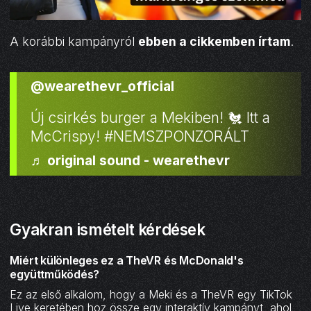
A korábbi kampányról
ebben a cikkemben írtam
.
@wearethevr_official
Új csirkés burger a Mekiben! 🐔 Itt a
McCrispy! #NEMSZPONZORÁLT
♬ original sound - wearethevr
Gyakran ismételt kérdések
Miért különleges ez a TheVR és McDonald's
együttműködés?‍
Ez az első alkalom, hogy a Meki és a TheVR egy TikTok
Live keretében hoz össze egy interaktív kampányt, ahol