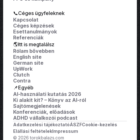
📞Céges ügyfeleknek
Kapcsolat
Céges képzések
Esettanulmányok
Referenciák
🌎Itt is megtalálsz
Rólam bővebben
English site
German site
UpWork
Clutch
Contra
📌Egyéb
AI-használati kutatás 2026
Ki alakit kit? – Könyv az AI-ról
Sajtómegjelenések
Konferenciák, előadások
ADHD vállalkozói podcast
Adatkezelési tájékoztató
ÁSZF
Cookie-kezelés
Elállási feltételek
Impressum
© 2026 torokbalazs.com