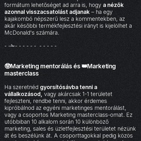
formátum lehetőséget ad arra is, hogy
a nézők
azonnal visszacsatolást adjanak
– ha egy
kajakombó népszerű lesz a kommentekben, az
akár későbbi termékfejlesztési irányt is kijelölhet a
McDonald's számára.
- -✁- - - - - - - - - - -
🤓Marketing mentorálás és 👑Marketing
masterclass
Ha szeretnéd
gyorsítósávba tenni a
vállalkozásod,
vagy akárcsak 1-1 területet
fejleszteni, rendbe tenni, akkor érdemes
kipróbálnod az egyéni marketinges mentorálást,
vagy a csoportos Marketing masterclass-omat. Ez
utóbbiban 10 alkalom során 10 különböző
marketing, sales és üzletfejlesztési területet nézünk
át és beszélünk át. A csoporttagokkal pedig közös