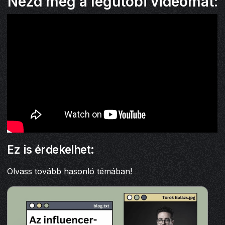
Nézd meg a legutóbi videómat:
Ez is érdekelhet:
Olvass tovább hasonló témában!