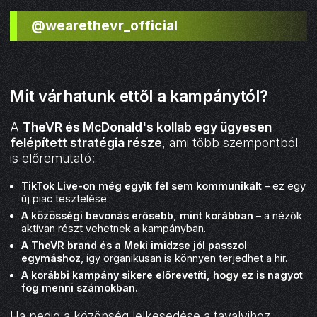
@wearethevr_official
Mit várhatunk ettől a kampánytól?
A
TheVR és McDonald's kollab egy ügyesen
felépített stratégia része
, ami több szempontból
is előremutató:
TikTok Live-on még egyik fél sem kommunikált
– ez egy
új piac tesztelése.
A közösségi bevonás erősebb, mint korábban
– a nézők
aktívan részt vehetnek a kampányban.
A TheVR brand és a Meki imidzse jól passzol
egymáshoz
, így organikusan is könnyen terjedhet a hír.
A korábbi kampány sikere előrevetíti, hogy ez is nagyot
fog menni számokban.
Ha pedig a közönség lelkesedése a tavalyihoz