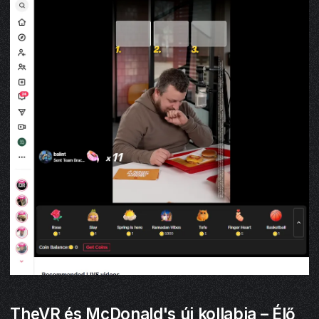
TheVR és McDonald's új kollabja – Élő