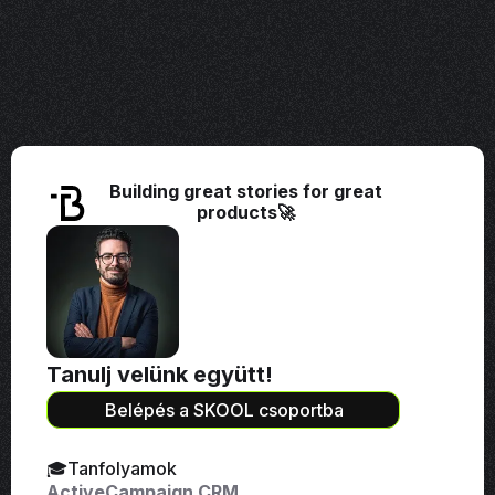
Building great stories for great
products🚀
Tanulj velünk együtt!
Belépés a SKOOL csoportba
🎓Tanfolyamok
ActiveCampaign CRM