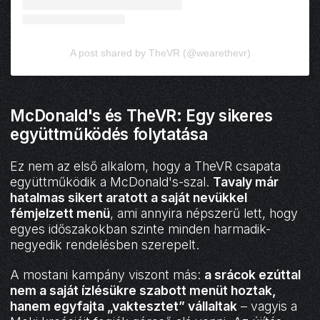
A post shared by TheVR (@wearethevr)
McDonald's és TheVR: Egy sikeres
együttműködés folytatása
Ez nem az első alkalom, hogy a TheVR csapata
együttműködik a McDonald's-szal.
Tavaly már
hatalmas sikert aratott a saját nevükkel
fémjelzett menü
, ami annyira népszerű lett, hogy
egyes időszakokban szinte minden harmadik-
negyedik rendelésben szerepelt.
A mostani kampány viszont más:
a srácok ezúttal
nem a saját ízlésükre szabott menüt hoztak,
hanem egyfajta „vaktesztet” vállaltak
– vagyis a