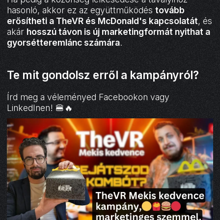
hasonló, akkor ez az együttműködés
tovább
erősítheti a TheVR és McDonald's kapcsolatát
, és
akár
hosszú távon is új marketingformát nyithat a
gyorsétteremlánc számára
.
Te mit gondolsz erről a kampányról?
Írd meg a véleményed Facebookon vagy
LinkedInen! 🍔🔥