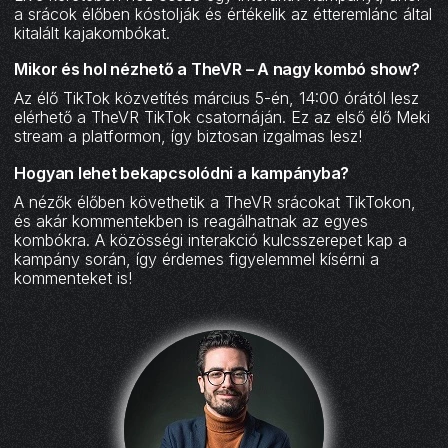
a srácok élőben kóstolják és értékelik az étteremlánc által
kitalált kajakombókat.
Mikor és hol nézhető a TheVR – A nagy kombó show?‍
Az élő TikTok közvetítés március 5-én, 14:00 órától lesz
elérhető a TheVR TikTok csatornáján. Ez az első élő Meki
stream a platformon, így biztosan izgalmas lesz!
Hogyan lehet bekapcsolódni a kampányba?‍
A nézők élőben követhetik a TheVR srácokat TikTokon,
és akár kommentekben is reagálhatnak az egyes
kombókra. A közösségi interakció kulcsszerepet kap a
kampány során, így érdemes figyelemmel kísérni a
kommenteket is!