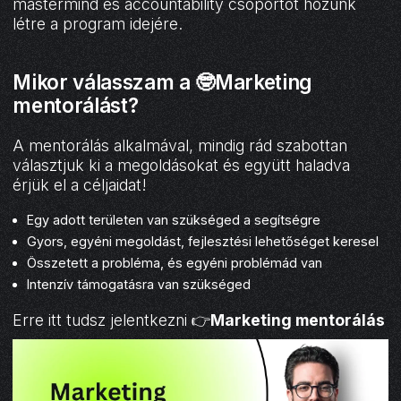
mastermind és accountability csoportot hozunk
létre a program idejére.
Mikor válasszam a 🤓Marketing
mentorálást?
A mentorálás alkalmával, mindig rád szabottan
választjuk ki a megoldásokat és együtt haladva
érjük el a céljaidat!
Egy adott területen van szükséged a segítségre
Gyors, egyéni megoldást, fejlesztési lehetőséget keresel
Összetett a probléma, és egyéni problémád van
Intenzív támogatásra van szükséged
Erre itt tudsz jelentkezni 👉
Marketing mentorálás