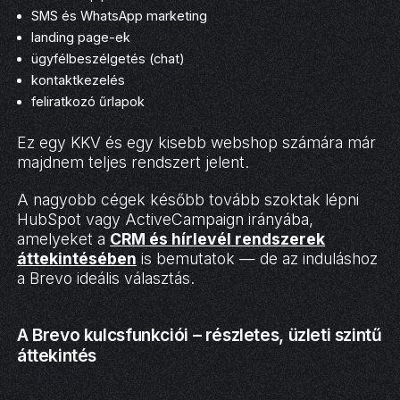
SMS és WhatsApp marketing
landing page-ek
ügyfélbeszélgetés (chat)
kontaktkezelés
feliratkozó űrlapok
Ez egy KKV és egy kisebb webshop számára már
majdnem teljes rendszert jelent.
A nagyobb cégek később tovább szoktak lépni
HubSpot vagy ActiveCampaign irányába,
amelyeket a
CRM és hírlevél rendszerek
áttekintésében
is bemutatok — de az induláshoz
a Brevo ideális választás.
A Brevo kulcsfunkciói – részletes, üzleti szintű
áttekintés