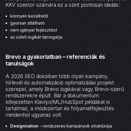
KKV szektor számára ez a szint pontosan ideális:
könnyen kezelhető
gyorsan átlátható
nem igényel fejlesztést
az üzleti logikát támogatja
Brevo a gyakorlatban – referenciák és
tanulságok
A 2026 SEO doksiban több olyan kampány,
hírlevél és automatizáció optimalizálási projekt
szerepel, amely Brevo logikával vagy Brevo-szerű
rendszerekre épült. Bár a dokumentum
kifejezetten Klaviyo/ML/HubSpot példákat is
tartalmaz, a módszertan és folyamatfejlesztés
mindenhol ugyanaz volt:
Designnation
– rendszeres kampányok struktúrája