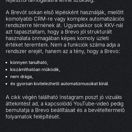
A Brevót sokan első lépésként használják, mielőtt
komolyabb CRM-re vagy komplex automatizációs
rendszerre térnének át. Ugyanakkor sok KKV-nál
azt tapasztaltam, hogy a Brevo jól strukturált
használata önmagában képes komoly üzleti
értéket teremteni. Nem a funkciók száma adja a
rendszer erejét, hanem az a tény, hogy a Brevo:
könnyen tanulható,
kiszámíthatóan működik,
nem drága,
és gyorsan kivitelezhető automatizmusokat kínál.
A cikk végén található Instagram poszt jó vizuális
áttekintést ad, a kapcsolódó YouTube-videó pedig
bemutatja a Brevo beállításait és a bevételtermelő
folyamatok felépítését.