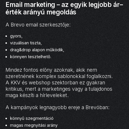
Email marketing – az egyik legjobb ár–
érték arányú megoldás
A Brevo email szerkesztője:
gyors,
vizuálisan tiszta,
drag&drop alapon működik,
könnyen tesztelhető.
Mindez fontos előny azoknak, akik nem
szeretnének komplex sablonokkal foglalkozni.
A KKV és webshop szektorban ez gyakran
kritikus, mert a marketinges vagy a tulajdonos
maga készíti a hírleveleket.
A kampányok legnagyobb ereje a Brevóban:
könnyű szegmentáció
magas megnyitási arány