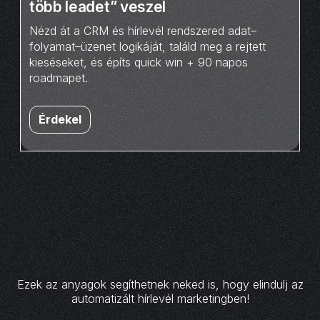
több leadet” veszel
Nézd át a CRM és hírlevél rendszered adat–
folyamat–üzenet logikáját, találd meg a rejtett
kieséseket, és építs quick win + 90 napos
roadmapet.
Érdekel
Ezek az anyagok segíthetnek neked is, hogy elindulj az
automatizált hírlevél marketingben!