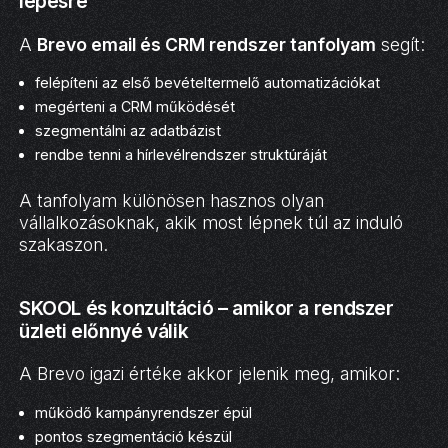
lépésre
A
Brevo email és CRM rendszer tanfolyam
segít:
felépíteni az első bevételtermelő automatizációkat
megérteni a CRM működését
szegmentálni az adatbázist
rendbe tenni a hírlevélrendszer struktúráját
A tanfolyam különösen hasznos olyan
vállalkozásoknak, akik most lépnek túl az induló
szakaszon.
SKOOL és konzultáció – amikor a rendszer
üzleti előnnyé válik
A Brevo igazi értéke akkor jelenik meg, amikor:
működő kampányrendszer épül
pontos szegmentáció készül