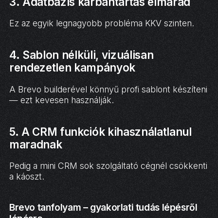
3. Adatbázis karbantartás elmarad
Ez az egyik legnagyobb probléma KKV szinten.
4. Sablon nélküli, vizuálisan
rendezetlen kampányok
A Brevo builderével könnyű profi sablont készíteni
— ezt kevesen használják.
5. A CRM funkciók kihasználatlanul
maradnak
Pedig a mini CRM sok szolgáltató cégnél csökkenti
a káoszt.
Brevo tanfolyam – gyakorlati tudás lépésről