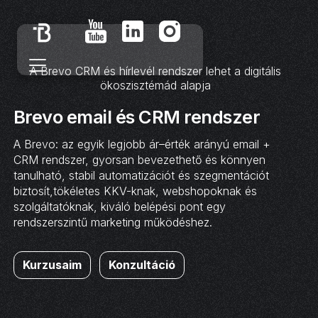
A Brevo CRM és hírlevél rendszer lehet a digitális
ökoszisztémád alapja
Brevo email és CRM rendszer
A Brevo: az egyik legjobb ár–érték arányú email +
CRM rendszer, gyorsan bevezethető és könnyen
tanulható, stabil automatizációt és szegmentációt
biztosít,tökéletes KKV-knak, webshopoknak és
szolgáltatóknak, kiváló belépési pont egy
rendszerszintű marketing működéshez.
Kurzusaim
Konzultáció