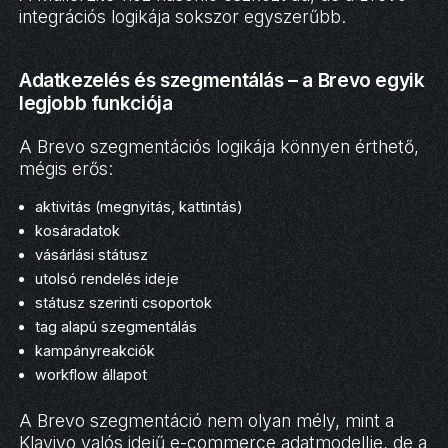
integrációs logikája sokszor egyszerűbb.
Adatkezelés és szegmentálás – a Brevo egyik
legjobb funkciója
A Brevo szegmentációs logikája könnyen érthető,
mégis erős:
aktivitás (megnyitás, kattintás)
kosáradatok
vásárlási státusz
utolsó rendelés ideje
státusz szerinti csoportok
tag alapú szegmentálás
kampányreakciók
workflow állapot
A Brevo szegmentáció nem olyan mély, mint a
Klaviyo valós idejű e-commerce adatmodellje, de a