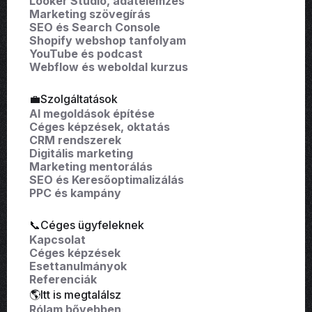
Looker Studio, adatelemzés
Marketing szövegírás
SEO és Search Console
Shopify webshop tanfolyam
YouTube és podcast
Webflow és weboldal kurzus
💼Szolgáltatások
AI megoldások építése
Céges képzések, oktatás
CRM rendszerek
Digitális marketing
Marketing mentorálás
SEO és Keresőoptimalizálás
PPC és kampány
📞Céges ügyfeleknek
Kapcsolat
Céges képzések
Esettanulmányok
Referenciák
🌎Itt is megtalálsz
Rólam bővebben