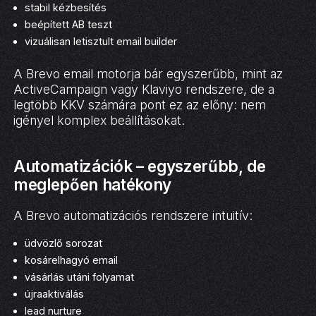
stabil kézbesítés
beépített AB teszt
vizuálisan letisztult email builder
A Brevo email motorja bár egyszerűbb, mint az
ActiveCampaign vagy Klaviyo rendszere, de a
legtöbb KKV számára pont ez az előny: nem
igényel komplex beállításokat.
Automatizációk – egyszerűbb, de
meglepően hatékony
A Brevo automatizációs rendszere intuitív:
üdvözlő sorozat
kosárelhagyó email
vásárlás utáni folyamat
újraaktiválás
lead nurture