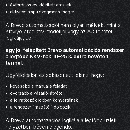
évfordulós és időzített emailek
aktivitás alapú szegmens trigger
A Brevo automatizációi nem olyan mélyek, mint a
Klaviyo prediktív modelljei vagy az AC feltétel-
logikája, de:
egy jól felépített Brevo automatizációs rendszer
a legtöbb KKV-nak 10–25% extra bevételt
termel.
Ügyféloldalon ez sokszor azt jelenti, hogy:
kevesebb a manuális feladat
gyorsabb a vásárlói átvétel
a feliratkozók jobban konvertálnak
a rendszer "magától" dolgozik
A Brevo automatizációs logikája a legtöbb üzleti
helyzetben bőven elegendő.