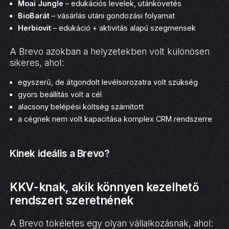
Moai Jungle
– edukációs levelek, utánkövetés
BioBarát
– vásárlás utáni gondozási folyamat
Herbiovit
– edukáció + aktivitás alapú szegmensek
A Brevo azokban a helyzetekben volt különösen
sikeres, ahol:
egyszerű, de átgondolt levélsorozatra volt szükség
gyors beállítás volt a cél
alacsony belépési költség számított
a cégnek nem volt kapacitása komplex CRM rendszerre
Kinek ideális a Brevo?
KKV-knak, akik könnyen kezelhető
rendszert szeretnének
A Brevo tökéletes egy olyan vállalkozásnak, ahol: