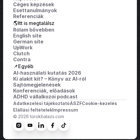
Céges képzések
Esettanulmányok
Referenciák
🌎Itt is megtalálsz
Rólam bővebben
English site
German site
UpWork
Clutch
Contra
📌Egyéb
AI-használati kutatás 2026
Ki alakit kit? – Könyv az AI-ról
Sajtómegjelenések
Konferenciák, előadások
ADHD vállalkozói podcast
Adatkezelési tájékoztató
ÁSZF
Cookie-kezelés
Elállási feltételek
Impressum
© 2026 torokbalazs.com